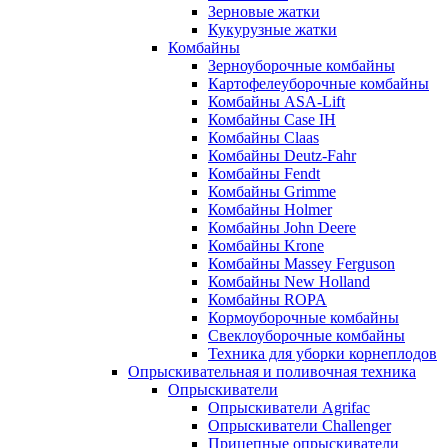
Зерновые жатки
Кукурузные жатки
Комбайны
Зерноуборочные комбайны
Картофелеуборочные комбайны
Комбайны ASA-Lift
Комбайны Case IH
Комбайны Claas
Комбайны Deutz-Fahr
Комбайны Fendt
Комбайны Grimme
Комбайны Holmer
Комбайны John Deere
Комбайны Krone
Комбайны Massey Ferguson
Комбайны New Holland
Комбайны ROPA
Кормоуборочные комбайны
Свеклоуборочные комбайны
Техника для уборки корнеплодов
Опрыскивательная и поливочная техника
Опрыскиватели
Опрыскиватели Agrifac
Опрыскиватели Challenger
Прицепные опрыскиватели