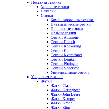
Посевная техника
Зерновые сеялки
Сажалки
Сеялки
Комбинированные сеялки
Пневматические сеялки
Пропашные сеялки
Прямые сеялки
Сеялки Amazone
Сеялки Horsch
Сеялки Köckerling
Сеялки Kuhn
Сеялки Kverneland
Сеялки Lemken
Сеялки Pöttinger
Сеялки Väderstad
Универсальные сеялки
Уборочная техника
Жатки
Жатки Claas
Жатки Geringhoff
Жатки John Deere
Жатки Kemper
Жатки Krone
Жатки Zürn