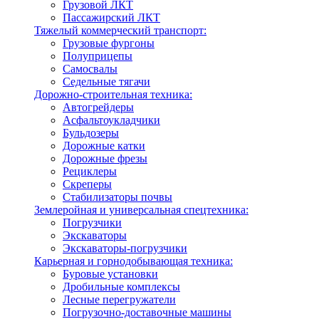
Грузовой ЛКТ
Пассажирский ЛКТ
Тяжелый коммерческий транспорт:
Грузовые фургоны
Полуприцепы
Самосвалы
Седельные тягачи
Дорожно-строительная техника:
Автогрейдеры
Асфальтоукладчики
Бульдозеры
Дорожные катки
Дорожные фрезы
Рециклеры
Скреперы
Стабилизаторы почвы
Землеройная и универсальная спецтехника:
Погрузчики
Экскаваторы
Экскаваторы-погрузчики
Карьерная и горнодобывающая техника:
Буровые установки
Дробильные комплексы
Лесные перегружатели
Погрузочно-доставочные машины