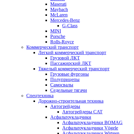
Maserati
Maybach
McLaren
Mercedes-Benz
G-Class
MINI
Porsche
Rolls-Royce
Коммерческий транспорт
Легкий коммерческий транспорт
Грузовой ЛКТ
Пассажирский ЛКТ
Тяжелый коммерческий транспорт
Грузовые фургоны
Полуприцепы
Самосвалы
Седельные тягачи
Спецтехника
Дорожно-строительная техника
Автогрейдеры
Автогрейдеры CAT
Асфальтоукладчики
Асфальтоукладчики BOMAG
Асфальтоукладчики Vögele
Асфальтоукладчики Wirtgen