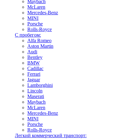
Maybach
McLaren
Mercedes-Benz
MINI
Porsche
Rolls-Royce
С пробегом:
Alfa Romeo
Aston Martin
Audi
Bentley
BMW
Cadillac
Ferrari
Jaguar
Lamborghini
Lincoln
Maserati
Maybach
McLaren
Mercedes-Benz
MINI
Porsche
Rolls-Royce
Легкий коммерческий транспорт: