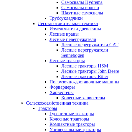
Самосвалы Hydrema
Самосвалы вольво
Шахтные самосвалы
Трубоукладчики
Лесозаготовительная техника
Измельчители древесины
Лесные краны
Лесные перегружатели
Лесные перегружатели CAT
Лесные перегружатели
Sennebogen
Лесные тракторы
Лесные тракторы HSM
Лесные тракторы John Deere
Лесные тракторы Ritter
Погрузочно-доставочные машины
Форвардеры
Харвестеры
Колесные харвестеры
Сельскохозяйственная техника
Тракторы
Гусеничные тракторы
Колесные тракторы
Компактные тракторы
Универсальные тракторы