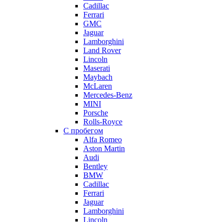
Cadillac
Ferrari
GMC
Jaguar
Lamborghini
Land Rover
Lincoln
Maserati
Maybach
McLaren
Mercedes-Benz
MINI
Porsche
Rolls-Royce
С пробегом
Alfa Romeo
Aston Martin
Audi
Bentley
BMW
Cadillac
Ferrari
Jaguar
Lamborghini
Lincoln