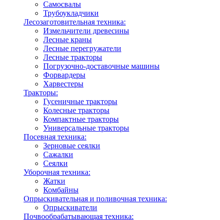
Самосвалы
Трубоукладчики
Лесозаготовительная техника:
Измельчители древесины
Лесные краны
Лесные перегружатели
Лесные тракторы
Погрузочно-доставочные машины
Форвардеры
Харвестеры
Тракторы:
Гусеничные тракторы
Колесные тракторы
Компактные тракторы
Универсальные тракторы
Посевная техника:
Зерновые сеялки
Сажалки
Сеялки
Уборочная техника:
Жатки
Комбайны
Опрыскивательная и поливочная техника:
Опрыскиватели
Почвообрабатывающая техника: