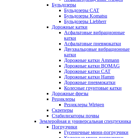
Бульдозеры
Бульдозеры CAT
Бульдозеры Komatsu
Бульдозеры Liebherr
Дорожные катки
Асфальтовые вибрационные
катки
Асфальтовые пневмокатки
Двухвальцовые вибрационные
катки
Дорожные катки Ammann
Дорожные катки BOMAG
Дорожные катки CAT
Дорожные катки Hamm
Дорожные пневмокатки
Колесные грунтовые катки
Дорожные фрезы
Рециклеры
Рециклеры Wirtgen
Скреперы
Стабилизаторы почвы
Землеройная и универсальная спецтехника
Погрузчики
Гусеничные мини-погрузчики
Колесные мини-погрузчики