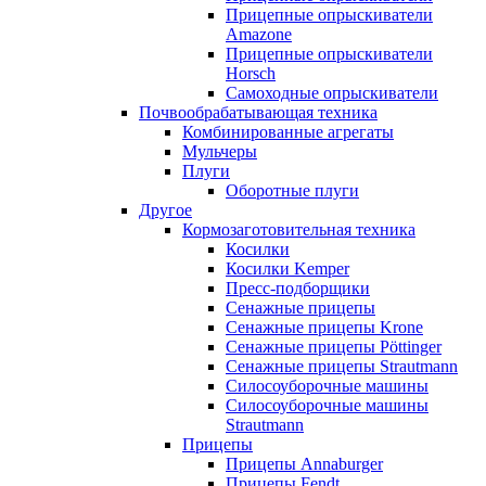
Прицепные опрыскиватели
Amazone
Прицепные опрыскиватели
Horsch
Самоходные опрыскиватели
Почвообрабатывающая техника
Комбинированные агрегаты
Мульчеры
Плуги
Оборотные плуги
Другое
Кормозаготовительная техника
Косилки
Косилки Kemper
Пресс-подборщики
Сенажные прицепы
Сенажные прицепы Krone
Сенажные прицепы Pöttinger
Сенажные прицепы Strautmann
Силосоуборочные машины
Силосоуборочные машины
Strautmann
Прицепы
Прицепы Annaburger
Прицепы Fendt