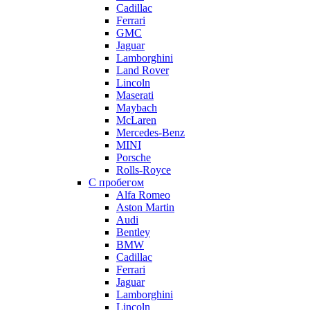
Cadillac
Ferrari
GMC
Jaguar
Lamborghini
Land Rover
Lincoln
Maserati
Maybach
McLaren
Mercedes-Benz
MINI
Porsche
Rolls-Royce
С пробегом
Alfa Romeo
Aston Martin
Audi
Bentley
BMW
Cadillac
Ferrari
Jaguar
Lamborghini
Lincoln