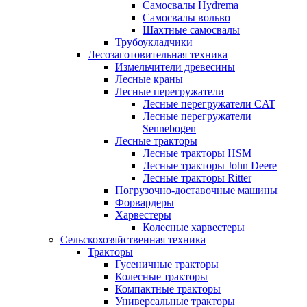
Самосвалы Hydrema
Самосвалы вольво
Шахтные самосвалы
Трубоукладчики
Лесозаготовительная техника
Измельчители древесины
Лесные краны
Лесные перегружатели
Лесные перегружатели CAT
Лесные перегружатели
Sennebogen
Лесные тракторы
Лесные тракторы HSM
Лесные тракторы John Deere
Лесные тракторы Ritter
Погрузочно-доставочные машины
Форвардеры
Харвестеры
Колесные харвестеры
Сельскохозяйственная техника
Тракторы
Гусеничные тракторы
Колесные тракторы
Компактные тракторы
Универсальные тракторы