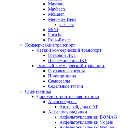
Maserati
Maybach
McLaren
Mercedes-Benz
G-Class
MINI
Porsche
Rolls-Royce
Коммерческий транспорт
Легкий коммерческий транспорт
Грузовой ЛКТ
Пассажирский ЛКТ
Тяжелый коммерческий транспорт
Грузовые фургоны
Полуприцепы
Самосвалы
Седельные тягачи
Спецтехника
Дорожно-строительная техника
Автогрейдеры
Автогрейдеры CAT
Асфальтоукладчики
Асфальтоукладчики BOMAG
Асфальтоукладчики Vögele
Асфальтоукладчики Wirtgen