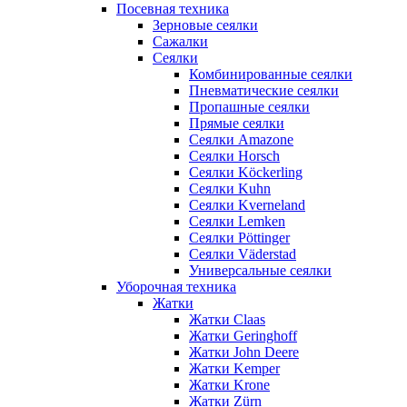
Посевная техника
Зерновые сеялки
Сажалки
Сеялки
Комбинированные сеялки
Пневматические сеялки
Пропашные сеялки
Прямые сеялки
Сеялки Amazone
Сеялки Horsch
Сеялки Köckerling
Сеялки Kuhn
Сеялки Kverneland
Сеялки Lemken
Сеялки Pöttinger
Сеялки Väderstad
Универсальные сеялки
Уборочная техника
Жатки
Жатки Claas
Жатки Geringhoff
Жатки John Deere
Жатки Kemper
Жатки Krone
Жатки Zürn