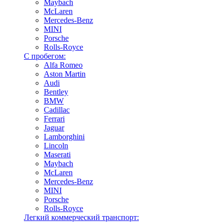
Maybach
McLaren
Mercedes-Benz
MINI
Porsche
Rolls-Royce
С пробегом:
Alfa Romeo
Aston Martin
Audi
Bentley
BMW
Cadillac
Ferrari
Jaguar
Lamborghini
Lincoln
Maserati
Maybach
McLaren
Mercedes-Benz
MINI
Porsche
Rolls-Royce
Легкий коммерческий транспорт: