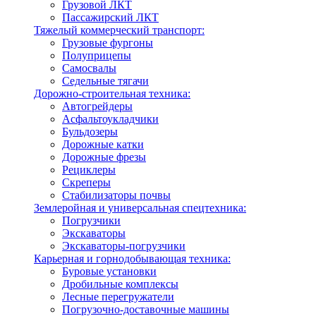
Грузовой ЛКТ
Пассажирский ЛКТ
Тяжелый коммерческий транспорт:
Грузовые фургоны
Полуприцепы
Самосвалы
Седельные тягачи
Дорожно-строительная техника:
Автогрейдеры
Асфальтоукладчики
Бульдозеры
Дорожные катки
Дорожные фрезы
Рециклеры
Скреперы
Стабилизаторы почвы
Землеройная и универсальная спецтехника:
Погрузчики
Экскаваторы
Экскаваторы-погрузчики
Карьерная и горнодобывающая техника:
Буровые установки
Дробильные комплексы
Лесные перегружатели
Погрузочно-доставочные машины