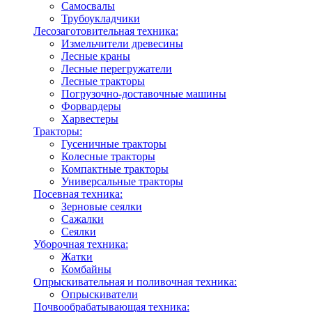
Самосвалы
Трубоукладчики
Лесозаготовительная техника:
Измельчители древесины
Лесные краны
Лесные перегружатели
Лесные тракторы
Погрузочно-доставочные машины
Форвардеры
Харвестеры
Тракторы:
Гусеничные тракторы
Колесные тракторы
Компактные тракторы
Универсальные тракторы
Посевная техника:
Зерновые сеялки
Сажалки
Сеялки
Уборочная техника:
Жатки
Комбайны
Опрыскивательная и поливочная техника:
Опрыскиватели
Почвообрабатывающая техника: