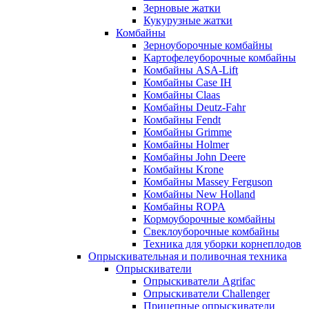
Зерновые жатки
Кукурузные жатки
Комбайны
Зерноуборочные комбайны
Картофелеуборочные комбайны
Комбайны ASA-Lift
Комбайны Case IH
Комбайны Claas
Комбайны Deutz-Fahr
Комбайны Fendt
Комбайны Grimme
Комбайны Holmer
Комбайны John Deere
Комбайны Krone
Комбайны Massey Ferguson
Комбайны New Holland
Комбайны ROPA
Кормоуборочные комбайны
Свеклоуборочные комбайны
Техника для уборки корнеплодов
Опрыскивательная и поливочная техника
Опрыскиватели
Опрыскиватели Agrifac
Опрыскиватели Challenger
Прицепные опрыскиватели