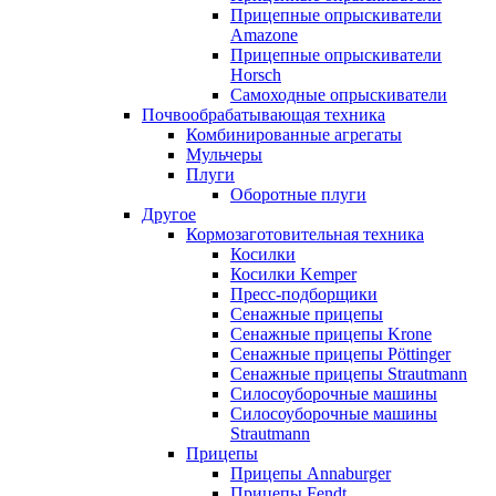
Прицепные опрыскиватели
Amazone
Прицепные опрыскиватели
Horsch
Самоходные опрыскиватели
Почвообрабатывающая техника
Комбинированные агрегаты
Мульчеры
Плуги
Оборотные плуги
Другое
Кормозаготовительная техника
Косилки
Косилки Kemper
Пресс-подборщики
Сенажные прицепы
Сенажные прицепы Krone
Сенажные прицепы Pöttinger
Сенажные прицепы Strautmann
Силосоуборочные машины
Силосоуборочные машины
Strautmann
Прицепы
Прицепы Annaburger
Прицепы Fendt