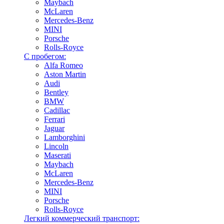
Maybach
McLaren
Mercedes-Benz
MINI
Porsche
Rolls-Royce
С пробегом:
Alfa Romeo
Aston Martin
Audi
Bentley
BMW
Cadillac
Ferrari
Jaguar
Lamborghini
Lincoln
Maserati
Maybach
McLaren
Mercedes-Benz
MINI
Porsche
Rolls-Royce
Легкий коммерческий транспорт: