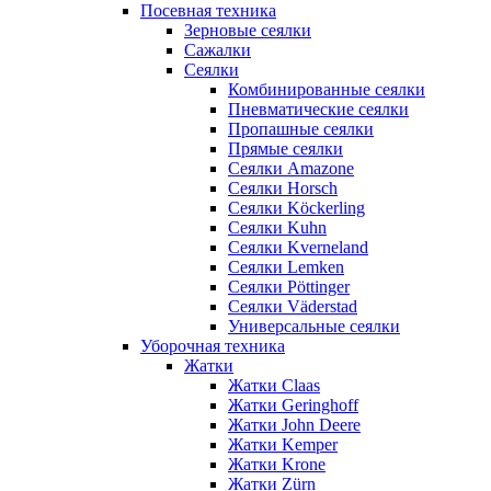
Посевная техника
Зерновые сеялки
Сажалки
Сеялки
Комбинированные сеялки
Пневматические сеялки
Пропашные сеялки
Прямые сеялки
Сеялки Amazone
Сеялки Horsch
Сеялки Köckerling
Сеялки Kuhn
Сеялки Kverneland
Сеялки Lemken
Сеялки Pöttinger
Сеялки Väderstad
Универсальные сеялки
Уборочная техника
Жатки
Жатки Claas
Жатки Geringhoff
Жатки John Deere
Жатки Kemper
Жатки Krone
Жатки Zürn