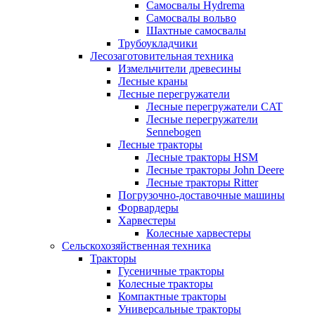
Самосвалы Hydrema
Самосвалы вольво
Шахтные самосвалы
Трубоукладчики
Лесозаготовительная техника
Измельчители древесины
Лесные краны
Лесные перегружатели
Лесные перегружатели CAT
Лесные перегружатели
Sennebogen
Лесные тракторы
Лесные тракторы HSM
Лесные тракторы John Deere
Лесные тракторы Ritter
Погрузочно-доставочные машины
Форвардеры
Харвестеры
Колесные харвестеры
Сельскохозяйственная техника
Тракторы
Гусеничные тракторы
Колесные тракторы
Компактные тракторы
Универсальные тракторы