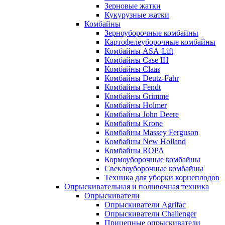
Зерновые жатки
Кукурузные жатки
Комбайны
Зерноуборочные комбайны
Картофелеуборочные комбайны
Комбайны ASA-Lift
Комбайны Case IH
Комбайны Claas
Комбайны Deutz-Fahr
Комбайны Fendt
Комбайны Grimme
Комбайны Holmer
Комбайны John Deere
Комбайны Krone
Комбайны Massey Ferguson
Комбайны New Holland
Комбайны ROPA
Кормоуборочные комбайны
Свеклоуборочные комбайны
Техника для уборки корнеплодов
Опрыскивательная и поливочная техника
Опрыскиватели
Опрыскиватели Agrifac
Опрыскиватели Challenger
Прицепные опрыскиватели