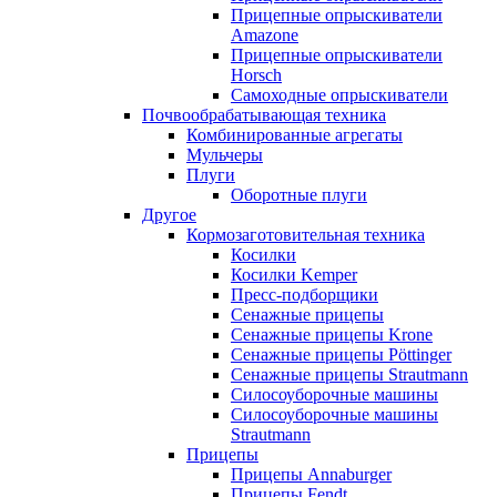
Прицепные опрыскиватели
Amazone
Прицепные опрыскиватели
Horsch
Самоходные опрыскиватели
Почвообрабатывающая техника
Комбинированные агрегаты
Мульчеры
Плуги
Оборотные плуги
Другое
Кормозаготовительная техника
Косилки
Косилки Kemper
Пресс-подборщики
Сенажные прицепы
Сенажные прицепы Krone
Сенажные прицепы Pöttinger
Сенажные прицепы Strautmann
Силосоуборочные машины
Силосоуборочные машины
Strautmann
Прицепы
Прицепы Annaburger
Прицепы Fendt