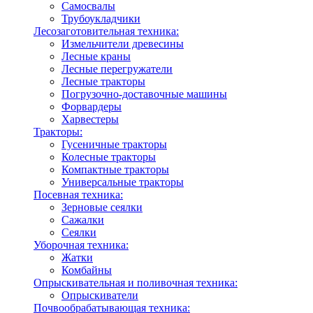
Самосвалы
Трубоукладчики
Лесозаготовительная техника:
Измельчители древесины
Лесные краны
Лесные перегружатели
Лесные тракторы
Погрузочно-доставочные машины
Форвардеры
Харвестеры
Тракторы:
Гусеничные тракторы
Колесные тракторы
Компактные тракторы
Универсальные тракторы
Посевная техника:
Зерновые сеялки
Сажалки
Сеялки
Уборочная техника:
Жатки
Комбайны
Опрыскивательная и поливочная техника:
Опрыскиватели
Почвообрабатывающая техника: