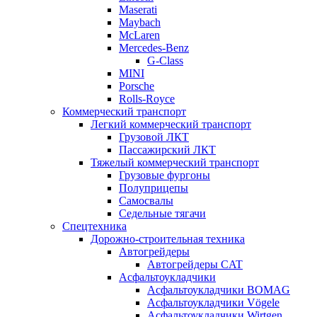
Maserati
Maybach
McLaren
Mercedes-Benz
G-Class
MINI
Porsche
Rolls-Royce
Коммерческий транспорт
Легкий коммерческий транспорт
Грузовой ЛКТ
Пассажирский ЛКТ
Тяжелый коммерческий транспорт
Грузовые фургоны
Полуприцепы
Самосвалы
Седельные тягачи
Спецтехника
Дорожно-строительная техника
Автогрейдеры
Автогрейдеры CAT
Асфальтоукладчики
Асфальтоукладчики BOMAG
Асфальтоукладчики Vögele
Асфальтоукладчики Wirtgen