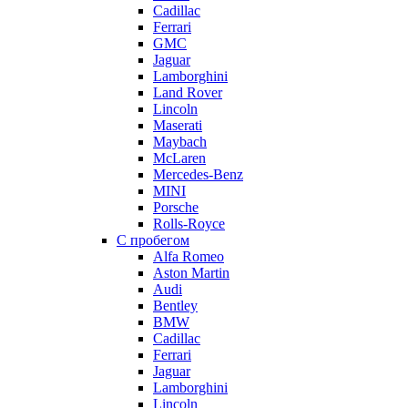
Cadillac
Ferrari
GMC
Jaguar
Lamborghini
Land Rover
Lincoln
Maserati
Maybach
McLaren
Mercedes-Benz
MINI
Porsche
Rolls-Royce
С пробегом
Alfa Romeo
Aston Martin
Audi
Bentley
BMW
Cadillac
Ferrari
Jaguar
Lamborghini
Lincoln