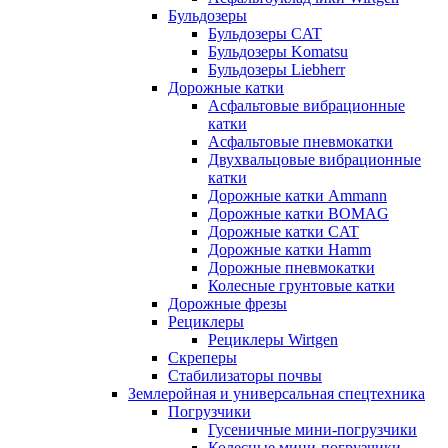
Бульдозеры
Бульдозеры CAT
Бульдозеры Komatsu
Бульдозеры Liebherr
Дорожные катки
Асфальтовые вибрационные
катки
Асфальтовые пневмокатки
Двухвальцовые вибрационные
катки
Дорожные катки Ammann
Дорожные катки BOMAG
Дорожные катки CAT
Дорожные катки Hamm
Дорожные пневмокатки
Колесные грунтовые катки
Дорожные фрезы
Рециклеры
Рециклеры Wirtgen
Скреперы
Стабилизаторы почвы
Землеройная и универсальная спецтехника
Погрузчики
Гусеничные мини-погрузчики
Колесные мини-погрузчики