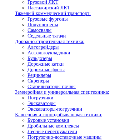
Грузовой ЛКТ
Пассажирский ЛКТ
Тяжелый коммерческий транспорт:
Грузовые фургоны
Полуприцепы
Самосвалы
Седельные тягачи
Дорожно-строительная техника:
Автогрейдеры
Асфальтоукладчики
Бульдозеры
Дорожные катки
Дорожные фрезы
Рециклеры
Скреперы
Стабилизаторы почвы
Землеройная и универсальная спецтехника:
Погрузчики
Экскаваторы
Экскаваторы-погрузчики
Карьерная и горнодобывающая техника:
Буровые установки
Дробильные комплексы
Лесные перегружатели
Погрузочно-доставочные машины