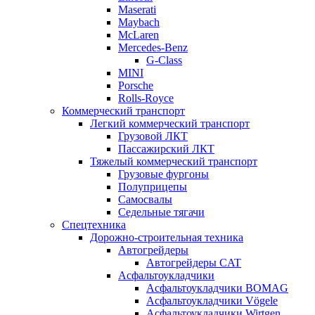
Maserati
Maybach
McLaren
Mercedes-Benz
G-Class
MINI
Porsche
Rolls-Royce
Коммерческий транспорт
Легкий коммерческий транспорт
Грузовой ЛКТ
Пассажирский ЛКТ
Тяжелый коммерческий транспорт
Грузовые фургоны
Полуприцепы
Самосвалы
Седельные тягачи
Спецтехника
Дорожно-строительная техника
Автогрейдеры
Автогрейдеры CAT
Асфальтоукладчики
Асфальтоукладчики BOMAG
Асфальтоукладчики Vögele
Асфальтоукладчики Wirtgen