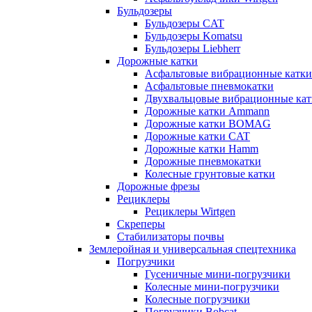
Бульдозеры
Бульдозеры CAT
Бульдозеры Komatsu
Бульдозеры Liebherr
Дорожные катки
Асфальтовые вибрационные катки
Асфальтовые пневмокатки
Двухвальцовые вибрационные кат
Дорожные катки Ammann
Дорожные катки BOMAG
Дорожные катки CAT
Дорожные катки Hamm
Дорожные пневмокатки
Колесные грунтовые катки
Дорожные фрезы
Рециклеры
Рециклеры Wirtgen
Скреперы
Стабилизаторы почвы
Землеройная и универсальная спецтехника
Погрузчики
Гусеничные мини-погрузчики
Колесные мини-погрузчики
Колесные погрузчики
Погрузчики Bobcat