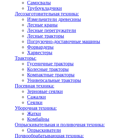
Самосвалы
Трубоукладчики
Лесозаготовительная техника:
Измельчители древесины
Лесные краны
Лесные перегружатели
Лесные тракторы
Погрузочно-доставочные машины
Форвардеры
Харвестеры
Тракторы:
Гусеничные тракторы
Колесные тракторы
Компактные тракторы
Универсальные тракторы
Посевная техника:
Зерновые сеялки
Сажалки
Сеялки
Уборочная техника:
Жатки
Комбайны
Опрыскивательная и поливочная техника:
Опрыскиватели
Почвообрабатывающая техника: