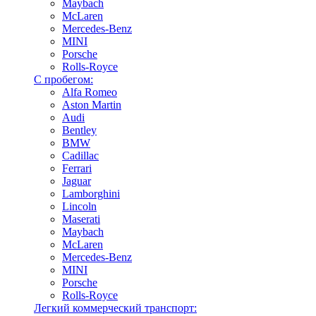
Maybach
McLaren
Mercedes-Benz
MINI
Porsche
Rolls-Royce
С пробегом:
Alfa Romeo
Aston Martin
Audi
Bentley
BMW
Cadillac
Ferrari
Jaguar
Lamborghini
Lincoln
Maserati
Maybach
McLaren
Mercedes-Benz
MINI
Porsche
Rolls-Royce
Легкий коммерческий транспорт: