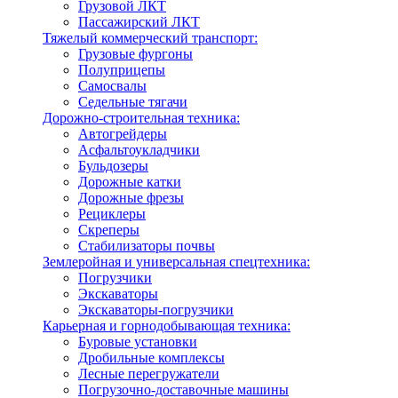
Грузовой ЛКТ
Пассажирский ЛКТ
Тяжелый коммерческий транспорт:
Грузовые фургоны
Полуприцепы
Самосвалы
Седельные тягачи
Дорожно-строительная техника:
Автогрейдеры
Асфальтоукладчики
Бульдозеры
Дорожные катки
Дорожные фрезы
Рециклеры
Скреперы
Стабилизаторы почвы
Землеройная и универсальная спецтехника:
Погрузчики
Экскаваторы
Экскаваторы-погрузчики
Карьерная и горнодобывающая техника:
Буровые установки
Дробильные комплексы
Лесные перегружатели
Погрузочно-доставочные машины