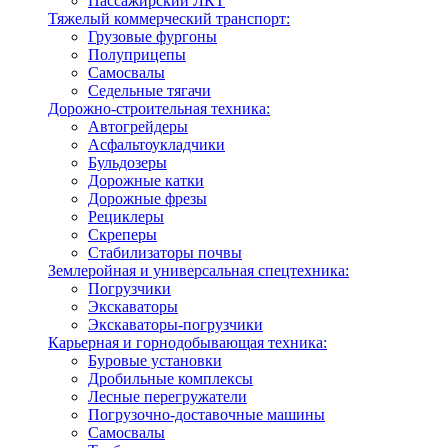
Пассажирский ЛКТ
Тяжелый коммерческий транспорт:
Грузовые фургоны
Полуприцепы
Самосвалы
Седельные тягачи
Дорожно-строительная техника:
Автогрейдеры
Асфальтоукладчики
Бульдозеры
Дорожные катки
Дорожные фрезы
Рециклеры
Скреперы
Стабилизаторы почвы
Землеройная и универсальная спецтехника:
Погрузчики
Экскаваторы
Экскаваторы-погрузчики
Карьерная и горнодобывающая техника:
Буровые установки
Дробильные комплексы
Лесные перегружатели
Погрузочно-доставочные машины
Самосвалы