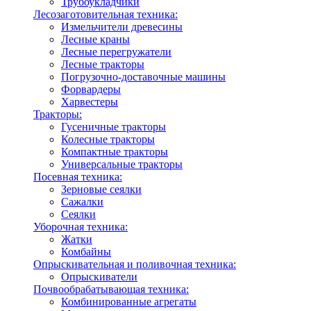
Трубоукладчики
Лесозаготовительная техника:
Измельчители древесины
Лесные краны
Лесные перегружатели
Лесные тракторы
Погрузочно-доставочные машины
Форвардеры
Харвестеры
Тракторы:
Гусеничные тракторы
Колесные тракторы
Компактные тракторы
Универсальные тракторы
Посевная техника:
Зерновые сеялки
Сажалки
Сеялки
Уборочная техника:
Жатки
Комбайны
Опрыскивательная и поливочная техника:
Опрыскиватели
Почвообрабатывающая техника:
Комбинированные агрегаты