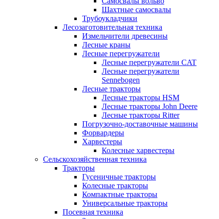
Самосвалы вольво
Шахтные самосвалы
Трубоукладчики
Лесозаготовительная техника
Измельчители древесины
Лесные краны
Лесные перегружатели
Лесные перегружатели CAT
Лесные перегружатели
Sennebogen
Лесные тракторы
Лесные тракторы HSM
Лесные тракторы John Deere
Лесные тракторы Ritter
Погрузочно-доставочные машины
Форвардеры
Харвестеры
Колесные харвестеры
Сельскохозяйственная техника
Тракторы
Гусеничные тракторы
Колесные тракторы
Компактные тракторы
Универсальные тракторы
Посевная техника