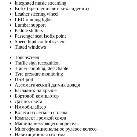
Integrated music streaming
Isofix (крепления детских сидений)
Leather steering wheel
LED running lights
Lumbar support
Paddle shifters
Passenger seat Isofix point
Speed limit control system
Tinted windows
Touchscreen
Traffic sign recognition
Trailer coupling, detachable
Tyre pressure monitoring
USB port
Автоматический датчик дождя
Багажник на крыше
Бортовой компьютер
Датчик света
Иммобилайзер
Колеса из легкого сплава
Комплект громкой связи
Машина некурящего водителя
Многофункциональное рулевое колесо
Навигационная система