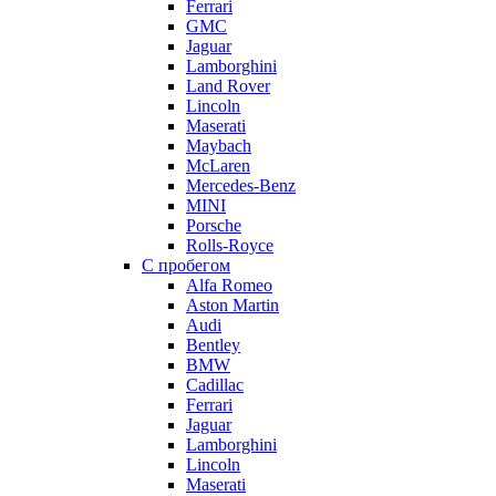
Ferrari
GMC
Jaguar
Lamborghini
Land Rover
Lincoln
Maserati
Maybach
McLaren
Mercedes-Benz
MINI
Porsche
Rolls-Royce
С пробегом
Alfa Romeo
Aston Martin
Audi
Bentley
BMW
Cadillac
Ferrari
Jaguar
Lamborghini
Lincoln
Maserati