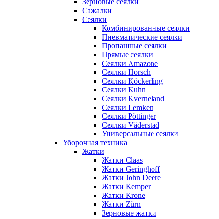
Зерновые сеялки
Сажалки
Сеялки
Комбинированные сеялки
Пневматические сеялки
Пропашные сеялки
Прямые сеялки
Сеялки Amazone
Сеялки Horsch
Сеялки Köckerling
Сеялки Kuhn
Сеялки Kverneland
Сеялки Lemken
Сеялки Pöttinger
Сеялки Väderstad
Универсальные сеялки
Уборочная техника
Жатки
Жатки Claas
Жатки Geringhoff
Жатки John Deere
Жатки Kemper
Жатки Krone
Жатки Zürn
Зерновые жатки