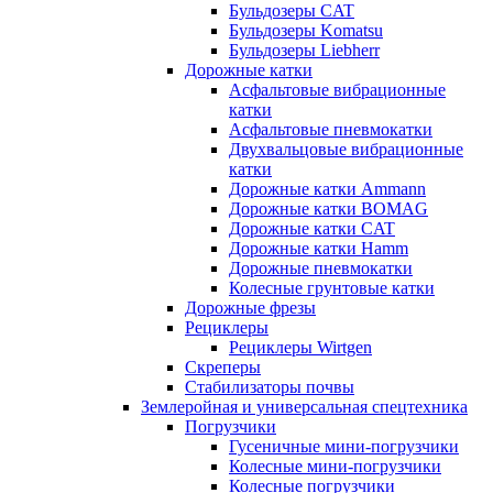
Бульдозеры CAT
Бульдозеры Komatsu
Бульдозеры Liebherr
Дорожные катки
Асфальтовые вибрационные
катки
Асфальтовые пневмокатки
Двухвальцовые вибрационные
катки
Дорожные катки Ammann
Дорожные катки BOMAG
Дорожные катки CAT
Дорожные катки Hamm
Дорожные пневмокатки
Колесные грунтовые катки
Дорожные фрезы
Рециклеры
Рециклеры Wirtgen
Скреперы
Стабилизаторы почвы
Землеройная и универсальная спецтехника
Погрузчики
Гусеничные мини-погрузчики
Колесные мини-погрузчики
Колесные погрузчики