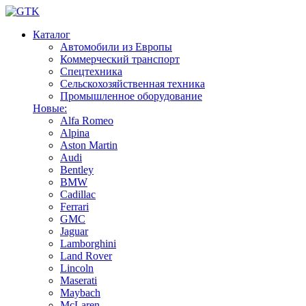
Каталог
Автомобили из Европы
Коммерческий транспорт
Спецтехника
Сельскохозяйственная техника
Промышленное оборудование
Новые:
Alfa Romeo
Alpina
Aston Martin
Audi
Bentley
BMW
Cadillac
Ferrari
GMC
Jaguar
Lamborghini
Land Rover
Lincoln
Maserati
Maybach
McLaren