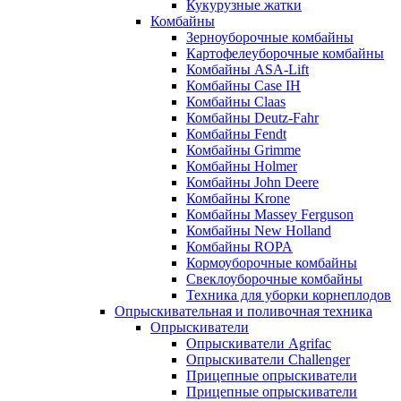
Кукурузные жатки
Комбайны
Зерноуборочные комбайны
Картофелеуборочные комбайны
Комбайны ASA-Lift
Комбайны Case IH
Комбайны Claas
Комбайны Deutz-Fahr
Комбайны Fendt
Комбайны Grimme
Комбайны Holmer
Комбайны John Deere
Комбайны Krone
Комбайны Massey Ferguson
Комбайны New Holland
Комбайны ROPA
Кормоуборочные комбайны
Свеклоуборочные комбайны
Техника для уборки корнеплодов
Опрыскивательная и поливочная техника
Опрыскиватели
Опрыскиватели Agrifac
Опрыскиватели Challenger
Прицепные опрыскиватели
Прицепные опрыскиватели