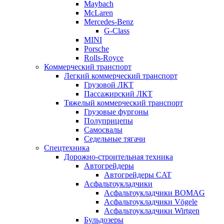
Maybach
McLaren
Mercedes-Benz
G-Class
MINI
Porsche
Rolls-Royce
Коммерческий транспорт
Легкий коммерческий транспорт
Грузовой ЛКТ
Пассажирский ЛКТ
Тяжелый коммерческий транспорт
Грузовые фургоны
Полуприцепы
Самосвалы
Седельные тягачи
Спецтехника
Дорожно-строительная техника
Автогрейдеры
Автогрейдеры CAT
Асфальтоукладчики
Асфальтоукладчики BOMAG
Асфальтоукладчики Vögele
Асфальтоукладчики Wirtgen
Бульдозеры