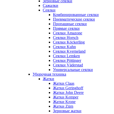
Зерновые сеялки
Сажалки
Сеялки
Комбинированные сеялки
Пневматические сеялки
Пропашные сеялки
Прямые сеялки
Сеялки Amazone
Сеялки Horsch
Сеялки Köckerling
Сеялки Kuhn
Сеялки Kverneland
Сеялки Lemken
Сеялки Pöttinger
Сеялки Väderstad
Универсальные сеялки
Уборочная техника
Жатки
Жатки Claas
Жатки Geringhoff
Жатки John Deere
Жатки Kemper
Жатки Krone
Жатки Zürn
Зерновые жатки