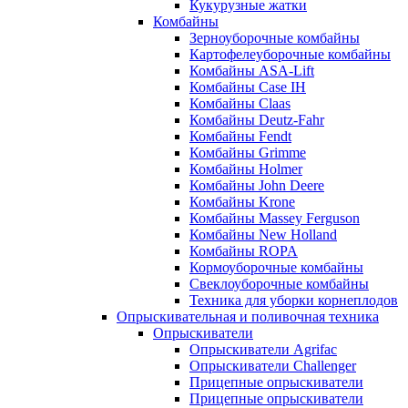
Кукурузные жатки
Комбайны
Зерноуборочные комбайны
Картофелеуборочные комбайны
Комбайны ASA-Lift
Комбайны Case IH
Комбайны Claas
Комбайны Deutz-Fahr
Комбайны Fendt
Комбайны Grimme
Комбайны Holmer
Комбайны John Deere
Комбайны Krone
Комбайны Massey Ferguson
Комбайны New Holland
Комбайны ROPA
Кормоуборочные комбайны
Свеклоуборочные комбайны
Техника для уборки корнеплодов
Опрыскивательная и поливочная техника
Опрыскиватели
Опрыскиватели Agrifac
Опрыскиватели Challenger
Прицепные опрыскиватели
Прицепные опрыскиватели