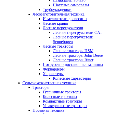
Самосвалы вольво
Шахтные самосвалы
Трубоукладчики
Лесозаготовительная техника
Измельчители древесины
Лесные краны
Лесные перегружатели
Лесные перегружатели CAT
Лесные перегружатели
Sennebogen
Лесные тракторы
Лесные тракторы HSM
Лесные тракторы John Deere
Лесные тракторы Ritter
Погрузочно-доставочные машины
Форвардеры
Харвестеры
Колесные харвестеры
Сельскохозяйственная техника
Тракторы
Гусеничные тракторы
Колесные тракторы
Компактные тракторы
Универсальные тракторы
Посевная техника