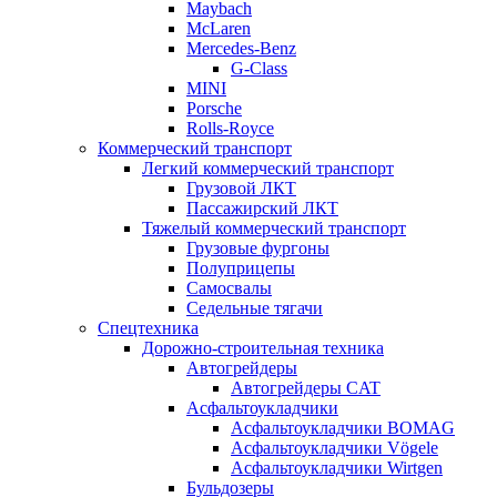
Maybach
McLaren
Mercedes-Benz
G-Class
MINI
Porsche
Rolls-Royce
Коммерческий транспорт
Легкий коммерческий транспорт
Грузовой ЛКТ
Пассажирский ЛКТ
Тяжелый коммерческий транспорт
Грузовые фургоны
Полуприцепы
Самосвалы
Седельные тягачи
Спецтехника
Дорожно-строительная техника
Автогрейдеры
Автогрейдеры CAT
Асфальтоукладчики
Асфальтоукладчики BOMAG
Асфальтоукладчики Vögele
Асфальтоукладчики Wirtgen
Бульдозеры