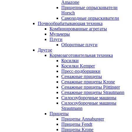
Amazone
Прицепные опрыскиватели
Horsch
Самоходные опрыскиватели
Почвообрабатывающая техника
Комбинированные агрегаты
Мульчеры
Плуги
Оборотные плуги
Другое
Кормозаготовительная техника
Косилки
Косилки Kemper
Пресс-подборщики
Сенажные прицепы
Сенажные прицепы Krone
Сенажные прицепы Pöttinger
Сенажные прицепы Strautmann
Силосоуборочные машины
Силосоуборочные машины
Strautmann
Прицепы
Прицепы Annaburger
Прицепы Fendt
Прицепы Krone