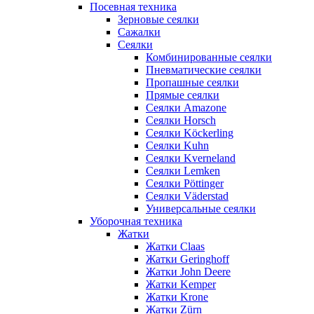
Посевная техника
Зерновые сеялки
Сажалки
Сеялки
Комбинированные сеялки
Пневматические сеялки
Пропашные сеялки
Прямые сеялки
Сеялки Amazone
Сеялки Horsch
Сеялки Köckerling
Сеялки Kuhn
Сеялки Kverneland
Сеялки Lemken
Сеялки Pöttinger
Сеялки Väderstad
Универсальные сеялки
Уборочная техника
Жатки
Жатки Claas
Жатки Geringhoff
Жатки John Deere
Жатки Kemper
Жатки Krone
Жатки Zürn