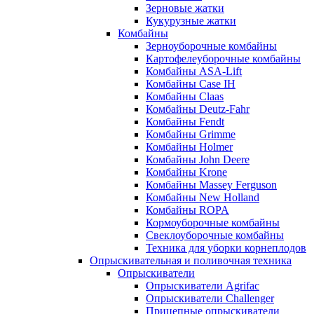
Зерновые жатки
Кукурузные жатки
Комбайны
Зерноуборочные комбайны
Картофелеуборочные комбайны
Комбайны ASA-Lift
Комбайны Case IH
Комбайны Claas
Комбайны Deutz-Fahr
Комбайны Fendt
Комбайны Grimme
Комбайны Holmer
Комбайны John Deere
Комбайны Krone
Комбайны Massey Ferguson
Комбайны New Holland
Комбайны ROPA
Кормоуборочные комбайны
Свеклоуборочные комбайны
Техника для уборки корнеплодов
Опрыскивательная и поливочная техника
Опрыскиватели
Опрыскиватели Agrifac
Опрыскиватели Challenger
Прицепные опрыскиватели