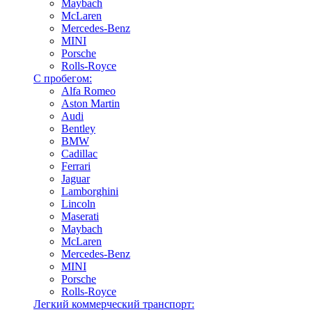
Maybach
McLaren
Mercedes-Benz
MINI
Porsche
Rolls-Royce
С пробегом:
Alfa Romeo
Aston Martin
Audi
Bentley
BMW
Cadillac
Ferrari
Jaguar
Lamborghini
Lincoln
Maserati
Maybach
McLaren
Mercedes-Benz
MINI
Porsche
Rolls-Royce
Легкий коммерческий транспорт: