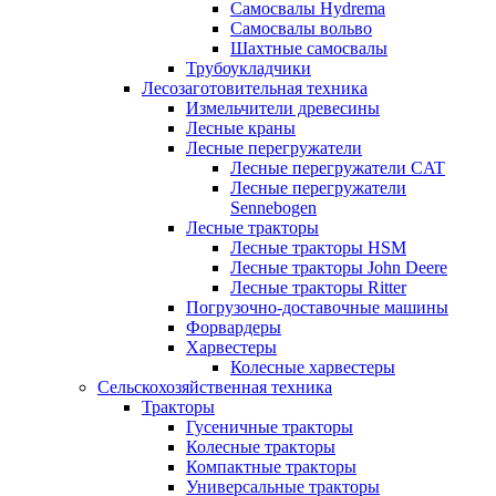
Самосвалы Hydrema
Самосвалы вольво
Шахтные самосвалы
Трубоукладчики
Лесозаготовительная техника
Измельчители древесины
Лесные краны
Лесные перегружатели
Лесные перегружатели CAT
Лесные перегружатели
Sennebogen
Лесные тракторы
Лесные тракторы HSM
Лесные тракторы John Deere
Лесные тракторы Ritter
Погрузочно-доставочные машины
Форвардеры
Харвестеры
Колесные харвестеры
Сельскохозяйственная техника
Тракторы
Гусеничные тракторы
Колесные тракторы
Компактные тракторы
Универсальные тракторы