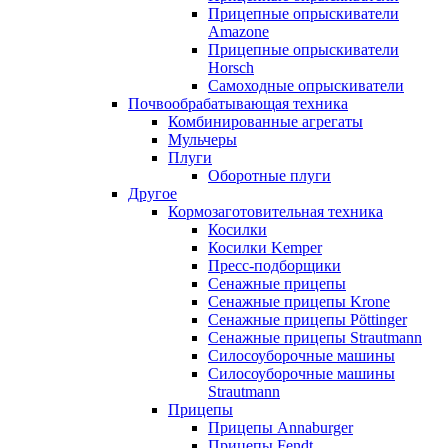
Прицепные опрыскиватели
Amazone
Прицепные опрыскиватели
Horsch
Самоходные опрыскиватели
Почвообрабатывающая техника
Комбинированные агрегаты
Мульчеры
Плуги
Оборотные плуги
Другое
Кормозаготовительная техника
Косилки
Косилки Kemper
Пресс-подборщики
Сенажные прицепы
Сенажные прицепы Krone
Сенажные прицепы Pöttinger
Сенажные прицепы Strautmann
Силосоуборочные машины
Силосоуборочные машины
Strautmann
Прицепы
Прицепы Annaburger
Прицепы Fendt