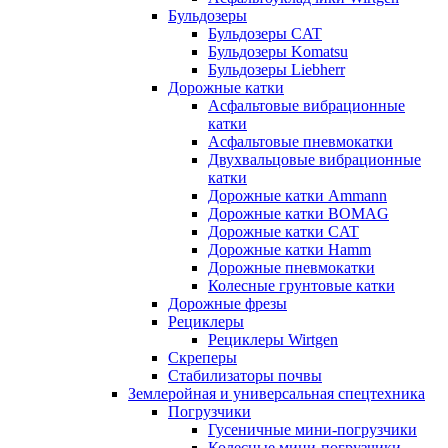
Бульдозеры
Бульдозеры CAT
Бульдозеры Komatsu
Бульдозеры Liebherr
Дорожные катки
Асфальтовые вибрационные
катки
Асфальтовые пневмокатки
Двухвальцовые вибрационные
катки
Дорожные катки Ammann
Дорожные катки BOMAG
Дорожные катки CAT
Дорожные катки Hamm
Дорожные пневмокатки
Колесные грунтовые катки
Дорожные фрезы
Рециклеры
Рециклеры Wirtgen
Скреперы
Стабилизаторы почвы
Землеройная и универсальная спецтехника
Погрузчики
Гусеничные мини-погрузчики
Колесные мини-погрузчики