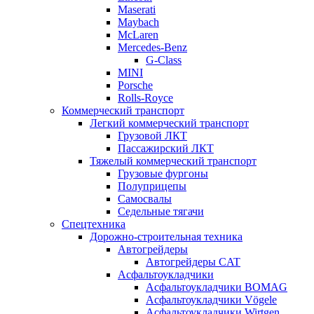
Maserati
Maybach
McLaren
Mercedes-Benz
G-Class
MINI
Porsche
Rolls-Royce
Коммерческий транспорт
Легкий коммерческий транспорт
Грузовой ЛКТ
Пассажирский ЛКТ
Тяжелый коммерческий транспорт
Грузовые фургоны
Полуприцепы
Самосвалы
Седельные тягачи
Спецтехника
Дорожно-строительная техника
Автогрейдеры
Автогрейдеры CAT
Асфальтоукладчики
Асфальтоукладчики BOMAG
Асфальтоукладчики Vögele
Асфальтоукладчики Wirtgen