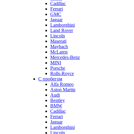
Cadillac
Ferrari
GMC
Jaguar
Lamborghini
Land Rover
Lincoln
Maserati
Maybach
McLaren
Mercedes-Benz
MINI
Porsche
Rolls-Royce
С пробегом
Alfa Romeo
Aston Martin
Audi
Bentley
BMW
Cadillac
Ferrari
Jaguar
Lamborghini
Lincoln