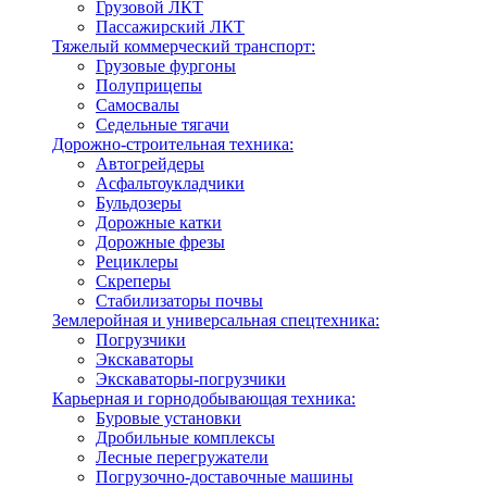
Грузовой ЛКТ
Пассажирский ЛКТ
Тяжелый коммерческий транспорт:
Грузовые фургоны
Полуприцепы
Самосвалы
Седельные тягачи
Дорожно-строительная техника:
Автогрейдеры
Асфальтоукладчики
Бульдозеры
Дорожные катки
Дорожные фрезы
Рециклеры
Скреперы
Стабилизаторы почвы
Землеройная и универсальная спецтехника:
Погрузчики
Экскаваторы
Экскаваторы-погрузчики
Карьерная и горнодобывающая техника:
Буровые установки
Дробильные комплексы
Лесные перегружатели
Погрузочно-доставочные машины