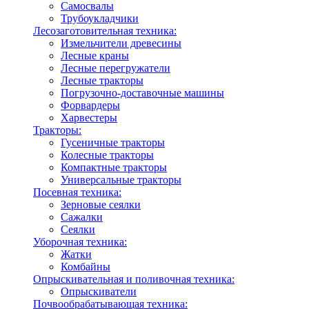
Самосвалы
Трубоукладчики
Лесозаготовительная техника:
Измельчители древесины
Лесные краны
Лесные перегружатели
Лесные тракторы
Погрузочно-доставочные машины
Форвардеры
Харвестеры
Тракторы:
Гусеничные тракторы
Колесные тракторы
Компактные тракторы
Универсальные тракторы
Посевная техника:
Зерновые сеялки
Сажалки
Сеялки
Уборочная техника:
Жатки
Комбайны
Опрыскивательная и поливочная техника:
Опрыскиватели
Почвообрабатывающая техника: