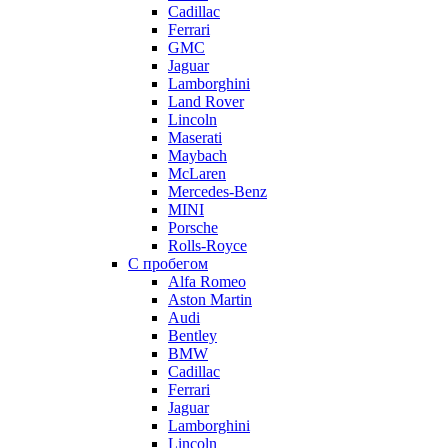
Cadillac
Ferrari
GMC
Jaguar
Lamborghini
Land Rover
Lincoln
Maserati
Maybach
McLaren
Mercedes-Benz
MINI
Porsche
Rolls-Royce
С пробегом
Alfa Romeo
Aston Martin
Audi
Bentley
BMW
Cadillac
Ferrari
Jaguar
Lamborghini
Lincoln