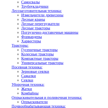
Самосвалы
Трубоукладчики
Лесозаготовительная техника:
Измельчители древесины
Лесные краны
Лесные перегружатели
Лесные тракторы
Погрузочно-доставочные машины
Форвардеры
Харвестеры
Тракторы:
Гусеничные тракторы
Колесные тракторы
Компактные тракторы
Универсальные тракторы
Посевная техника:
Зерновые сеялки
Сажалки
Сеялки
Уборочная техника:
Жатки
Комбайны
Опрыскивательная и поливочная техника:
Опрыскиватели
Почвообрабатывающая техника: