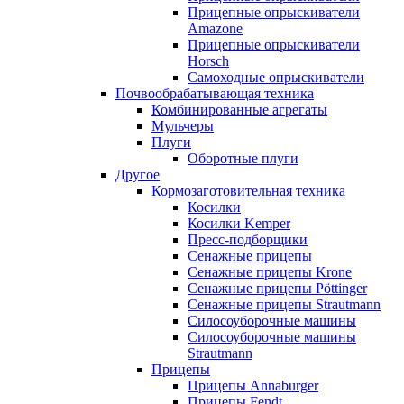
Прицепные опрыскиватели
Amazone
Прицепные опрыскиватели
Horsch
Самоходные опрыскиватели
Почвообрабатывающая техника
Комбинированные агрегаты
Мульчеры
Плуги
Оборотные плуги
Другое
Кормозаготовительная техника
Косилки
Косилки Kemper
Пресс-подборщики
Сенажные прицепы
Сенажные прицепы Krone
Сенажные прицепы Pöttinger
Сенажные прицепы Strautmann
Силосоуборочные машины
Силосоуборочные машины
Strautmann
Прицепы
Прицепы Annaburger
Прицепы Fendt