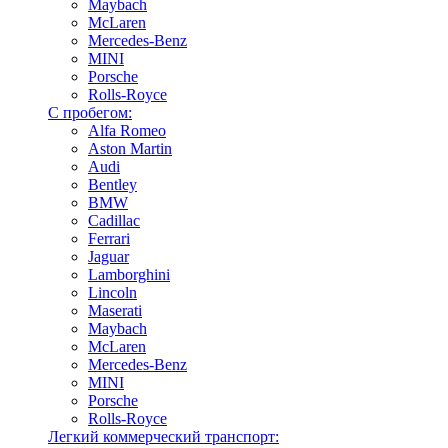
Maybach
McLaren
Mercedes-Benz
MINI
Porsche
Rolls-Royce
С пробегом:
Alfa Romeo
Aston Martin
Audi
Bentley
BMW
Cadillac
Ferrari
Jaguar
Lamborghini
Lincoln
Maserati
Maybach
McLaren
Mercedes-Benz
MINI
Porsche
Rolls-Royce
Легкий коммерческий транспорт: