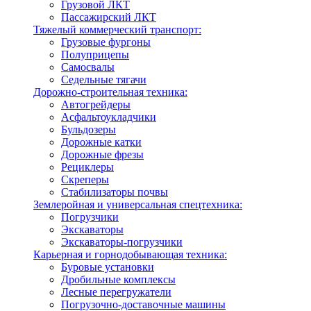
Грузовой ЛКТ
Пассажирский ЛКТ
Тяжелый коммерческий транспорт:
Грузовые фургоны
Полуприцепы
Самосвалы
Седельные тягачи
Дорожно-строительная техника:
Автогрейдеры
Асфальтоукладчики
Бульдозеры
Дорожные катки
Дорожные фрезы
Рециклеры
Скреперы
Стабилизаторы почвы
Землеройная и универсальная спецтехника:
Погрузчики
Экскаваторы
Экскаваторы-погрузчики
Карьерная и горнодобывающая техника:
Буровые установки
Дробильные комплексы
Лесные перегружатели
Погрузочно-доставочные машины