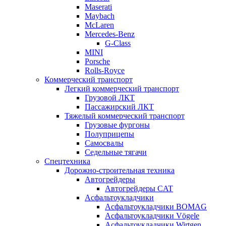
Maserati
Maybach
McLaren
Mercedes-Benz
G-Class
MINI
Porsche
Rolls-Royce
Коммерческий транспорт
Легкий коммерческий транспорт
Грузовой ЛКТ
Пассажирский ЛКТ
Тяжелый коммерческий транспорт
Грузовые фургоны
Полуприцепы
Самосвалы
Седельные тягачи
Спецтехника
Дорожно-строительная техника
Автогрейдеры
Автогрейдеры CAT
Асфальтоукладчики
Асфальтоукладчики BOMAG
Асфальтоукладчики Vögele
Асфальтоукладчики Wirtgen