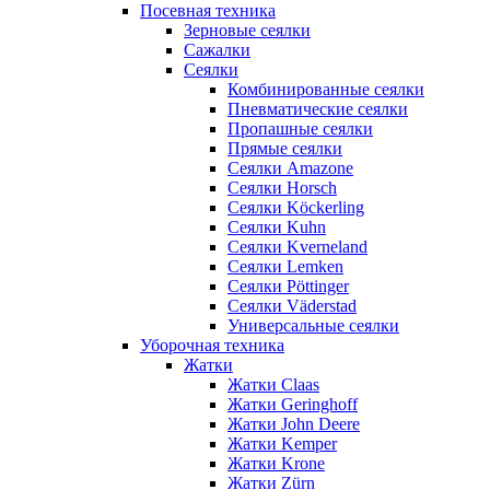
Посевная техника
Зерновые сеялки
Сажалки
Сеялки
Комбинированные сеялки
Пневматические сеялки
Пропашные сеялки
Прямые сеялки
Сеялки Amazone
Сеялки Horsch
Сеялки Köckerling
Сеялки Kuhn
Сеялки Kverneland
Сеялки Lemken
Сеялки Pöttinger
Сеялки Väderstad
Универсальные сеялки
Уборочная техника
Жатки
Жатки Claas
Жатки Geringhoff
Жатки John Deere
Жатки Kemper
Жатки Krone
Жатки Zürn