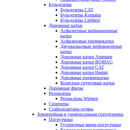
Бульдозеры
Бульдозеры CAT
Бульдозеры Komatsu
Бульдозеры Liebherr
Дорожные катки
Асфальтовые вибрационные
катки
Асфальтовые пневмокатки
Двухвальцовые вибрационные
катки
Дорожные катки Ammann
Дорожные катки BOMAG
Дорожные катки CAT
Дорожные катки Hamm
Дорожные пневмокатки
Колесные грунтовые катки
Дорожные фрезы
Рециклеры
Рециклеры Wirtgen
Скреперы
Стабилизаторы почвы
Землеройная и универсальная спецтехника
Погрузчики
Гусеничные мини-погрузчики
Колесные мини-погрузчики