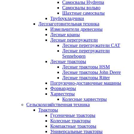
Самосвалы Hydrema
Самосвалы вольво
Шахтные самосвалы
Трубоукладчики
Лесозаготовительная техника
Измельчители древесины
Лесные краны
Лесные перегружатели
Лесные перегружатели CAT
Лесные перегружатели
Sennebogen
Лесные тракторы
Лесные тракторы HSM
Лесные тракторы John Deere
Лесные тракторы Ritter
Погрузочно-доставочные машины
Форвардеры
Харвестеры
Колесные харвестеры
Сельскохозяйственная техника
Тракторы
Гусеничные тракторы
Колесные тракторы
Компактные тракторы
Универсальные тракторы