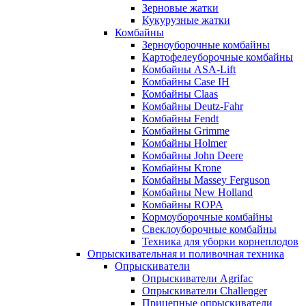
Зерновые жатки
Кукурузные жатки
Комбайны
Зерноуборочные комбайны
Картофелеуборочные комбайны
Комбайны ASA-Lift
Комбайны Case IH
Комбайны Claas
Комбайны Deutz-Fahr
Комбайны Fendt
Комбайны Grimme
Комбайны Holmer
Комбайны John Deere
Комбайны Krone
Комбайны Massey Ferguson
Комбайны New Holland
Комбайны ROPA
Кормоуборочные комбайны
Свеклоуборочные комбайны
Техника для уборки корнеплодов
Опрыскивательная и поливочная техника
Опрыскиватели
Опрыскиватели Agrifac
Опрыскиватели Challenger
Прицепные опрыскиватели