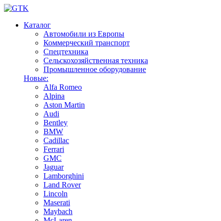
Каталог
Автомобили из Европы
Коммерческий транспорт
Спецтехника
Сельскохозяйственная техника
Промышленное оборудование
Новые:
Alfa Romeo
Alpina
Aston Martin
Audi
Bentley
BMW
Cadillac
Ferrari
GMC
Jaguar
Lamborghini
Land Rover
Lincoln
Maserati
Maybach
McLaren