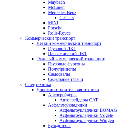
Maybach
McLaren
Mercedes-Benz
G-Class
MINI
Porsche
Rolls-Royce
Коммерческий транспорт
Легкий коммерческий транспорт
Грузовой ЛКТ
Пассажирский ЛКТ
Тяжелый коммерческий транспорт
Грузовые фургоны
Полуприцепы
Самосвалы
Седельные тягачи
Спецтехника
Дорожно-строительная техника
Автогрейдеры
Автогрейдеры CAT
Асфальтоукладчики
Асфальтоукладчики BOMAG
Асфальтоукладчики Vögele
Асфальтоукладчики Wirtgen
Бульдозеры