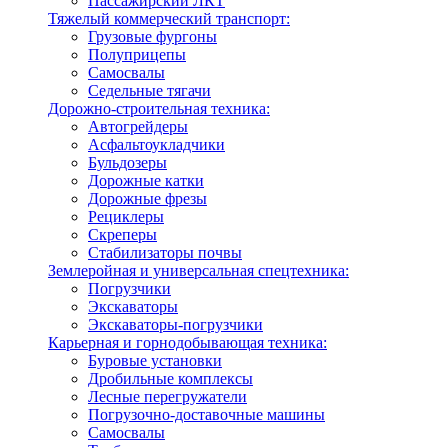
Пассажирский ЛКТ
Тяжелый коммерческий транспорт:
Грузовые фургоны
Полуприцепы
Самосвалы
Седельные тягачи
Дорожно-строительная техника:
Автогрейдеры
Асфальтоукладчики
Бульдозеры
Дорожные катки
Дорожные фрезы
Рециклеры
Скреперы
Стабилизаторы почвы
Землеройная и универсальная спецтехника:
Погрузчики
Экскаваторы
Экскаваторы-погрузчики
Карьерная и горнодобывающая техника:
Буровые установки
Дробильные комплексы
Лесные перегружатели
Погрузочно-доставочные машины
Самосвалы