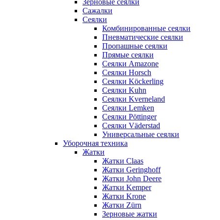
Зерновые сеялки
Сажалки
Сеялки
Комбинированные сеялки
Пневматические сеялки
Пропашные сеялки
Прямые сеялки
Сеялки Amazone
Сеялки Horsch
Сеялки Köckerling
Сеялки Kuhn
Сеялки Kverneland
Сеялки Lemken
Сеялки Pöttinger
Сеялки Väderstad
Универсальные сеялки
Уборочная техника
Жатки
Жатки Claas
Жатки Geringhoff
Жатки John Deere
Жатки Kemper
Жатки Krone
Жатки Zürn
Зерновые жатки