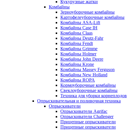
Кукурузные жатки
Комбайны
Зерноуборочные комбайны
Картофелеуборочные комбайны
Комбайны ASA-Lift
Комбайны Case IH
Комбайны Claas
Комбайны Deutz-Fahr
Комбайны Fendt
Комбайны Grimme
Комбайны Holmer
Комбайны John Deere
Комбайны Krone
Комбайны Massey Ferguson
Комбайны New Holland
Комбайны ROPA
Кормоуборочные комбайны
Свеклоуборочные комбайны
Техника для уборки корнеплодов
Опрыскивательная и поливочная техника
Опрыскиватели
Опрыскиватели Agrifac
Опрыскиватели Challenger
Прицепные опрыскиватели
Прицепные опрыскиватели