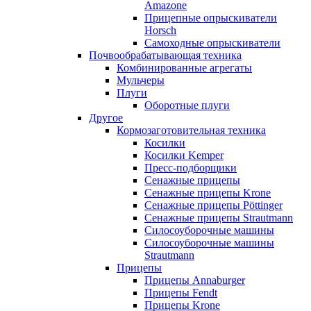
Amazone
Прицепные опрыскиватели
Horsch
Самоходные опрыскиватели
Почвообрабатывающая техника
Комбинированные агрегаты
Мульчеры
Плуги
Оборотные плуги
Другое
Кормозаготовительная техника
Косилки
Косилки Kemper
Пресс-подборщики
Сенажные прицепы
Сенажные прицепы Krone
Сенажные прицепы Pöttinger
Сенажные прицепы Strautmann
Силосоуборочные машины
Силосоуборочные машины
Strautmann
Прицепы
Прицепы Annaburger
Прицепы Fendt
Прицепы Krone