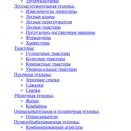
Трубоукладчики
Лесозаготовительная техника:
Измельчители древесины
Лесные краны
Лесные перегружатели
Лесные тракторы
Погрузочно-доставочные машины
Форвардеры
Харвестеры
Тракторы:
Гусеничные тракторы
Колесные тракторы
Компактные тракторы
Универсальные тракторы
Посевная техника:
Зерновые сеялки
Сажалки
Сеялки
Уборочная техника:
Жатки
Комбайны
Опрыскивательная и поливочная техника:
Опрыскиватели
Почвообрабатывающая техника:
Комбинированные агрегаты