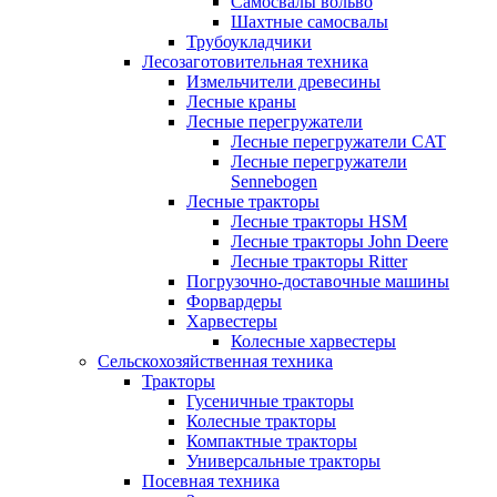
Самосвалы вольво
Шахтные самосвалы
Трубоукладчики
Лесозаготовительная техника
Измельчители древесины
Лесные краны
Лесные перегружатели
Лесные перегружатели CAT
Лесные перегружатели
Sennebogen
Лесные тракторы
Лесные тракторы HSM
Лесные тракторы John Deere
Лесные тракторы Ritter
Погрузочно-доставочные машины
Форвардеры
Харвестеры
Колесные харвестеры
Сельскохозяйственная техника
Тракторы
Гусеничные тракторы
Колесные тракторы
Компактные тракторы
Универсальные тракторы
Посевная техника