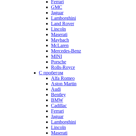
Ferrari
GMC
Jaguar
Lamborghini
Land Rover
Lincoln
Maserati
Maybach
McLaren
Mercedes-Benz
MINI
Porsche
Rolls-Royce
С пробегом
Alfa Romeo
Aston Martin
Audi
Bentley
BMW
Cadillac
Ferrari
Jaguar
Lamborghini
Lincoln
Maserati