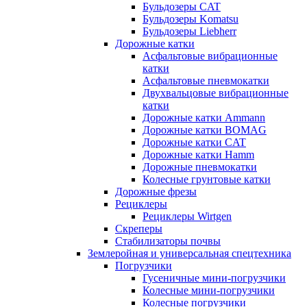
Бульдозеры CAT
Бульдозеры Komatsu
Бульдозеры Liebherr
Дорожные катки
Асфальтовые вибрационные
катки
Асфальтовые пневмокатки
Двухвальцовые вибрационные
катки
Дорожные катки Ammann
Дорожные катки BOMAG
Дорожные катки CAT
Дорожные катки Hamm
Дорожные пневмокатки
Колесные грунтовые катки
Дорожные фрезы
Рециклеры
Рециклеры Wirtgen
Скреперы
Стабилизаторы почвы
Землеройная и универсальная спецтехника
Погрузчики
Гусеничные мини-погрузчики
Колесные мини-погрузчики
Колесные погрузчики