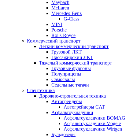
Maybach
McLaren
Mercedes-Benz
G-Class
MINI
Porsche
Rolls-Royce
Коммерческий транспорт
Легкий коммерческий транспорт
Грузовой ЛКТ
Пассажирский ЛКТ
Тяжелый коммерческий транспорт
Грузовые фургоны
Полуприцепы
Самосвалы
Седельные тягачи
Спецтехника
Дорожно-строительная техника
Автогрейдеры
Автогрейдеры CAT
Асфальтоукладчики
Асфальтоукладчики BOMAG
Асфальтоукладчики Vögele
Асфальтоукладчики Wirtgen
Бульдозеры