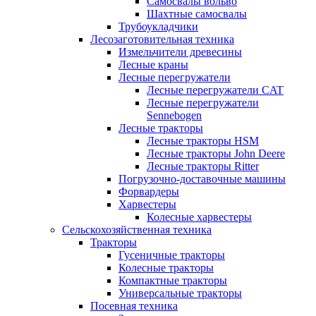
Самосвалы вольво
Шахтные самосвалы
Трубоукладчики
Лесозаготовительная техника
Измельчители древесины
Лесные краны
Лесные перегружатели
Лесные перегружатели CAT
Лесные перегружатели
Sennebogen
Лесные тракторы
Лесные тракторы HSM
Лесные тракторы John Deere
Лесные тракторы Ritter
Погрузочно-доставочные машины
Форвардеры
Харвестеры
Колесные харвестеры
Сельскохозяйственная техника
Тракторы
Гусеничные тракторы
Колесные тракторы
Компактные тракторы
Универсальные тракторы
Посевная техника