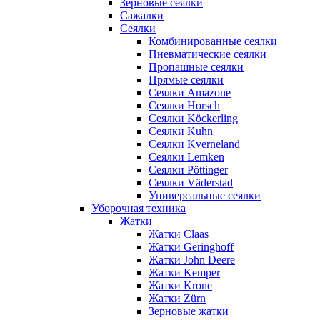
Зерновые сеялки
Сажалки
Сеялки
Комбинированные сеялки
Пневматические сеялки
Пропашные сеялки
Прямые сеялки
Сеялки Amazone
Сеялки Horsch
Сеялки Köckerling
Сеялки Kuhn
Сеялки Kverneland
Сеялки Lemken
Сеялки Pöttinger
Сеялки Väderstad
Универсальные сеялки
Уборочная техника
Жатки
Жатки Claas
Жатки Geringhoff
Жатки John Deere
Жатки Kemper
Жатки Krone
Жатки Zürn
Зерновые жатки