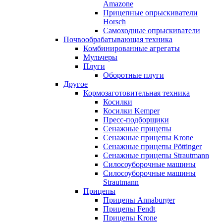
Amazone
Прицепные опрыскиватели
Horsch
Самоходные опрыскиватели
Почвообрабатывающая техника
Комбинированные агрегаты
Мульчеры
Плуги
Оборотные плуги
Другое
Кормозаготовительная техника
Косилки
Косилки Kemper
Пресс-подборщики
Сенажные прицепы
Сенажные прицепы Krone
Сенажные прицепы Pöttinger
Сенажные прицепы Strautmann
Силосоуборочные машины
Силосоуборочные машины
Strautmann
Прицепы
Прицепы Annaburger
Прицепы Fendt
Прицепы Krone