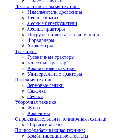
Трубоукладчики
Лесозаготовительная техника:
Измельчители древесины
Лесные краны
Лесные перегружатели
Лесные тракторы
Погрузочно-доставочные машины
Форвардеры
Харвестеры
Тракторы:
Гусеничные тракторы
Колесные тракторы
Компактные тракторы
Универсальные тракторы
Посевная техника:
Зерновые сеялки
Сажалки
Сеялки
Уборочная техника:
Жатки
Комбайны
Опрыскивательная и поливочная техника:
Опрыскиватели
Почвообрабатывающая техника:
Комбинированные агрегаты