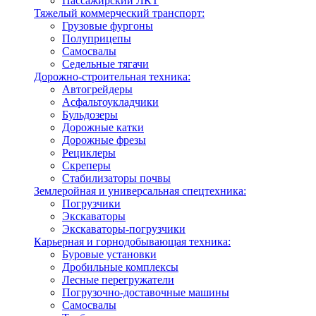
Пассажирский ЛКТ
Тяжелый коммерческий транспорт:
Грузовые фургоны
Полуприцепы
Самосвалы
Седельные тягачи
Дорожно-строительная техника:
Автогрейдеры
Асфальтоукладчики
Бульдозеры
Дорожные катки
Дорожные фрезы
Рециклеры
Скреперы
Стабилизаторы почвы
Землеройная и универсальная спецтехника:
Погрузчики
Экскаваторы
Экскаваторы-погрузчики
Карьерная и горнодобывающая техника:
Буровые установки
Дробильные комплексы
Лесные перегружатели
Погрузочно-доставочные машины
Самосвалы