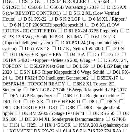
11GC
CS 12 GC
CS 64 B ROLLER
CS 66B
CS12GC
CS66B
CS66B Walzenzug / 2017
D 155 AX-
6 (c/w REMOTE CONTROL)
D 5 K 2 XL (Low Verified
Hours)
D 51 PX-22
D 6 K 2 LGP
D 6 M XL / Ripper /
D 6 N LGP 2006CERipperKlappschild
D 6 XL (LOW
HOURS - CE CERTIFIED)
D 61 EX-24 (GPS Prepared)
D
61 PX 12 6 Wege Schild RIPER . KLIMA
D 61 PXI-23
(Topcon intelligent system)
D 61 PXI-24 (Topcon intelligent
system)
D 65 WX-18
D 7 E , Netto: 159.500 €
D10N
D11 Dozer + Ripper + EPA
D4-16A
D5
D5-17
D51PX-24EO++Ripper++Miete ab 200,-€/Tag++
D51PXi-24 ,
TOPCON
D5LGP Next Gen
D6 LGP
D6 LGP Baujahr
2020
D6 N LPG Riper Klappschild 6 Wege Schild
D61 PX-
24
D61 PXI24 EO Intelligent Generation2
D65EX-17
D65PXi-18 , TOPCON READY
D6K2 XL Topcon 2D
Steuerung
D6N LGP / 7.374h / 6-Wege Klappschild / Bj: 2017
D6N LGP Raupe/Dozer
D6R LGP - Belgium machine
D6T LGP
D7 XR
D7E HYBRID
D8 L
D8 N
D8 T CE CERTIFIED - D8T
D8R
D8R - Single shank
ripper
DE BM 2200/75 Stage IV/Tier 4f
DE RS 250
DE
RS 300
DH 20 M XL Sonderpreis Demomaschine
G746B
H13i
H25i
HX 145 LCR
KMA 200 Asphaltrecycler
KOMATSU D51PX-22 (41 61 4 5 6 714 716 722 724 RA)