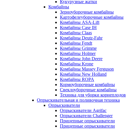
Кукурузные жатки
Комбайны
Зерноуборочные комбайны
Картофелеуборочные комбайны
Комбайны ASA-Lift
Комбайны Case IH
Комбайны Claas
Комбайны Deutz-Fahr
Комбайны Fendt
Комбайны Grimme
Комбайны Holmer
Комбайны John Deere
Комбайны Krone
Комбайны Massey Ferguson
Комбайны New Holland
Комбайны ROPA
Кормоуборочные комбайны
Свеклоуборочные комбайны
Техника для уборки корнеплодов
Опрыскивательная и поливочная техника
Опрыскиватели
Опрыскиватели Agrifac
Опрыскиватели Challenger
Прицепные опрыскиватели
Прицепные опрыскиватели