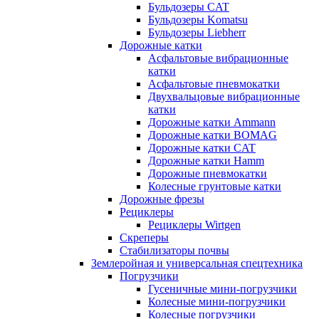
Бульдозеры CAT
Бульдозеры Komatsu
Бульдозеры Liebherr
Дорожные катки
Асфальтовые вибрационные
катки
Асфальтовые пневмокатки
Двухвальцовые вибрационные
катки
Дорожные катки Ammann
Дорожные катки BOMAG
Дорожные катки CAT
Дорожные катки Hamm
Дорожные пневмокатки
Колесные грунтовые катки
Дорожные фрезы
Рециклеры
Рециклеры Wirtgen
Скреперы
Стабилизаторы почвы
Землеройная и универсальная спецтехника
Погрузчики
Гусеничные мини-погрузчики
Колесные мини-погрузчики
Колесные погрузчики