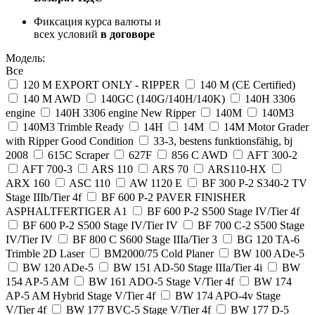
Фиксация курса валюты и
всех условий
в договоре
Модель:
Все
120 M EXPORT ONLY - RIPPER
140 M (CE Certified)
140 M AWD
140GC (140G/140H/140K)
140H 3306
engine
140H 3306 engine New Ripper
140M
140M3
140M3 Trimble Ready
14H
14M
14M Motor Grader
with Ripper Good Condition
33-3, bestens funktionsfähig, bj
2008
615C Scraper
627F
856 C AWD
AFT 300-2
AFT 700-3
ARS 110
ARS 70
ARS110-HX
ARX 160
ASC 110
AW 1120 E
BF 300 P-2 S340-2 TV
Stage IIIb/Tier 4f
BF 600 P-2 PAVER FINISHER
ASPHALTFERTIGER A1
BF 600 P-2 S500 Stage IV/Tier 4f
BF 600 P-2 S500 Stage IV/Tier IV
BF 700 C-2 S500 Stage
IV/Tier IV
BF 800 C S600 Stage IIIa/Tier 3
BG 120 TA-6
Trimble 2D Laser
BM2000/75 Cold Planer
BW 100 ADe-5
BW 120 ADe-5
BW 151 AD-50 Stage IIIa/Tier 4i
BW
154 AP-5 AM
BW 161 ADO-5 Stage V/Tier 4f
BW 174
AP-5 AM Hybrid Stage V/Tier 4f
BW 174 APO-4v Stage
V/Tier 4f
BW 177 BVC-5 Stage V/Tier 4f
BW 177 D-5