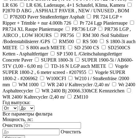
LR 636
LR 636, Laderaupe, 4+1 Schaufel, Klima, Kamera
P2870 D ABG , ASPHALT PAVER , NEW / UNUSED , BOM
P7820D Paver Straßenfertiger Asphalt
PR 724 LGP +
Ripper + Trimble + nur 4.000h 726
Pr 724 Lgp Planierraupe
PR724 XL Raupe Planierraupe
PR736 LGP
PR736 LGP ,
AIRCO , LOW HOURS
PR756
RM 300 /Soil Stabilizer
/Bodenstabilisierer /GPS
RM500
RS 500
S 1800-3i auch
MIETE
S 800i auch MIETE
SD 2500 CS
SD2500CS
Ketten - Asphaltfertiger
SP 1500 L /Gleitschalungsfertiger
Concrete Paver
SUPER 1800-3i
SUPER 1900-5i / AB600-
5TV (3,00 - 6,00 m)
TD-16 N LGP auch MIETE
Vogele
SUPER 1800-2 , 6 meter screed - #207955
Vogele SUPER
1800-2 - #206962
W100CFI
W210 i / Straßenfräse /2000
mm
WM 1000
WR 240 i/ Kaltrecycler /2,40 m/
Wr 2400
Asphaltrecycler
WR 2400 Bj 20066.330hCE Kennzeichen
WR 2400/ Kaltrecycler /2,40 m/
ZM110
Год выпуска:
Все параметры фильтра
Мощность, лс:
Очистить
Очистить