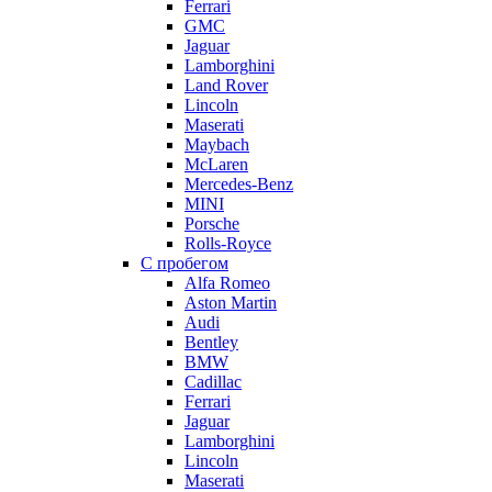
Ferrari
GMC
Jaguar
Lamborghini
Land Rover
Lincoln
Maserati
Maybach
McLaren
Mercedes-Benz
MINI
Porsche
Rolls-Royce
С пробегом
Alfa Romeo
Aston Martin
Audi
Bentley
BMW
Cadillac
Ferrari
Jaguar
Lamborghini
Lincoln
Maserati