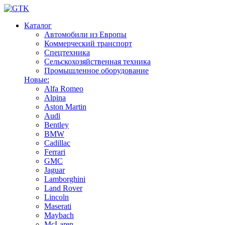
Каталог
Автомобили из Европы
Коммерческий транспорт
Спецтехника
Сельскохозяйственная техника
Промышленное оборудование
Новые:
Alfa Romeo
Alpina
Aston Martin
Audi
Bentley
BMW
Cadillac
Ferrari
GMC
Jaguar
Lamborghini
Land Rover
Lincoln
Maserati
Maybach
McLaren