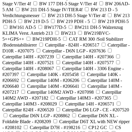
Stage V/Tier 4f
BW 177 DH-5 Stage V/Tier 4f
BW 206AD-
5 AM
BW 211 DH-5 Stage IV/TIER4f
BW 213 D - 5
Verdichtungsmesser
BW 213 DH-5 Stage V/Tier 4f
BW 213
PDH-5
BW 219 D-5
BW 219 PDH - 5
BW 219 PDH-5
BW161 AD-5
BW177D-5
BW211 DH-5 Walzenzug
KLIMA Verst. Antrieb 213
BW213
BW219BVC-
5++GPS++
BW219PDH-5
CAT RM 300 /Soil Stabilizer
/Bodenstabilisierer
Caterpillar - 824H - #206517
Caterpillar -
D10R - #207075
Caterpillar - D6N LGP - #207636
Caterpillar 140H - #207239
Caterpillar 140H - #207366
Caterpillar 140H - #207521
Caterpillar 140H - #207577
Caterpillar 140H - #208067
Caterpillar 140H - 3306 Engine -
#207397
Caterpillar 140K - #205458
Caterpillar 140K -
#206692
Caterpillar 140M - #206206
Caterpillar 140M -
#206640
Caterpillar 140M - #206641
Caterpillar 140M -
#207217
Caterpillar 140M2 AWD - #207098
Caterpillar
140M2 AWD - #207182
Caterpillar 140M3 - #207365
Caterpillar 140M3 - #208029
Caterpillar 14H - #206571
Caterpillar 824H - #206520
Caterpillar D6 LGP - CE - #207520
Caterpillar D6N LGP - #208862
Caterpillar D6N XL -
Foldable Blade - #208209
Caterpillar D6T XL with NEW ripper
- #208102
Caterpillar D7H - #198216
CP12 GC
CS