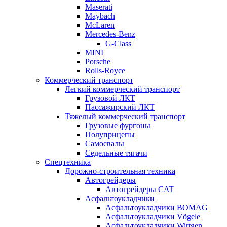
Maserati
Maybach
McLaren
Mercedes-Benz
G-Class
MINI
Porsche
Rolls-Royce
Коммерческий транспорт
Легкий коммерческий транспорт
Грузовой ЛКТ
Пассажирский ЛКТ
Тяжелый коммерческий транспорт
Грузовые фургоны
Полуприцепы
Самосвалы
Седельные тягачи
Спецтехника
Дорожно-строительная техника
Автогрейдеры
Автогрейдеры CAT
Асфальтоукладчики
Асфальтоукладчики BOMAG
Асфальтоукладчики Vögele
Асфальтоукладчики Wirtgen