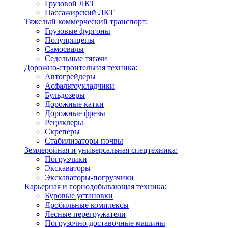
Грузовой ЛКТ
Пассажирский ЛКТ
Тяжелый коммерческий транспорт:
Грузовые фургоны
Полуприцепы
Самосвалы
Седельные тягачи
Дорожно-строительная техника:
Автогрейдеры
Асфальтоукладчики
Бульдозеры
Дорожные катки
Дорожные фрезы
Рециклеры
Скреперы
Стабилизаторы почвы
Землеройная и универсальная спецтехника:
Погрузчики
Экскаваторы
Экскаваторы-погрузчики
Карьерная и горнодобывающая техника:
Буровые установки
Дробильные комплексы
Лесные перегружатели
Погрузочно-доставочные машины