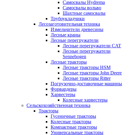
Самосвалы Hydrema
Самосвалы вольво
Шахтные самосвалы
Трубоукладчики
Лесозаготовительная техника
Измельчители древесины
Лесные краны
Лесные перегружатели
Лесные перегружатели CAT
Лесные перегружатели
Sennebogen
Лесные тракторы
Лесные тракторы HSM
Лесные тракторы John Deere
Лесные тракторы Ritter
Погрузочно-доставочные машины
Форвардеры
Харвестеры
Колесные харвестеры
Сельскохозяйственная техника
Тракторы
Гусеничные тракторы
Колесные тракторы
Компактные тракторы
Универсальные тракторы