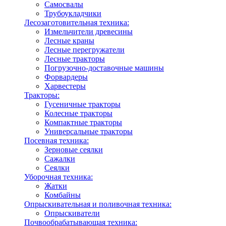
Самосвалы
Трубоукладчики
Лесозаготовительная техника:
Измельчители древесины
Лесные краны
Лесные перегружатели
Лесные тракторы
Погрузочно-доставочные машины
Форвардеры
Харвестеры
Тракторы:
Гусеничные тракторы
Колесные тракторы
Компактные тракторы
Универсальные тракторы
Посевная техника:
Зерновые сеялки
Сажалки
Сеялки
Уборочная техника:
Жатки
Комбайны
Опрыскивательная и поливочная техника:
Опрыскиватели
Почвообрабатывающая техника: