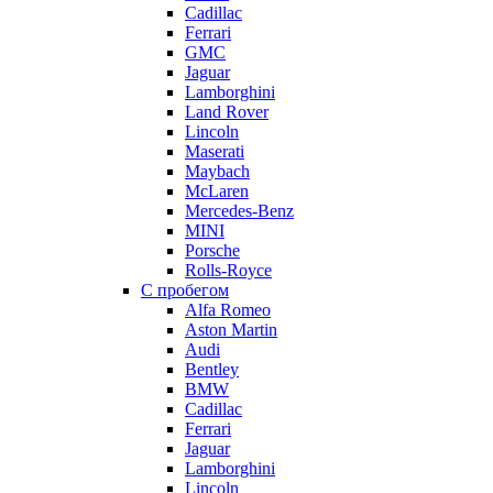
Cadillac
Ferrari
GMC
Jaguar
Lamborghini
Land Rover
Lincoln
Maserati
Maybach
McLaren
Mercedes-Benz
MINI
Porsche
Rolls-Royce
С пробегом
Alfa Romeo
Aston Martin
Audi
Bentley
BMW
Cadillac
Ferrari
Jaguar
Lamborghini
Lincoln