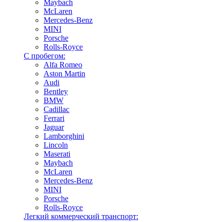
Maybach
McLaren
Mercedes-Benz
MINI
Porsche
Rolls-Royce
С пробегом:
Alfa Romeo
Aston Martin
Audi
Bentley
BMW
Cadillac
Ferrari
Jaguar
Lamborghini
Lincoln
Maserati
Maybach
McLaren
Mercedes-Benz
MINI
Porsche
Rolls-Royce
Легкий коммерческий транспорт: