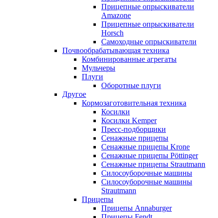
Прицепные опрыскиватели
Amazone
Прицепные опрыскиватели
Horsch
Самоходные опрыскиватели
Почвообрабатывающая техника
Комбинированные агрегаты
Мульчеры
Плуги
Оборотные плуги
Другое
Кормозаготовительная техника
Косилки
Косилки Kemper
Пресс-подборщики
Сенажные прицепы
Сенажные прицепы Krone
Сенажные прицепы Pöttinger
Сенажные прицепы Strautmann
Силосоуборочные машины
Силосоуборочные машины
Strautmann
Прицепы
Прицепы Annaburger
Прицепы Fendt