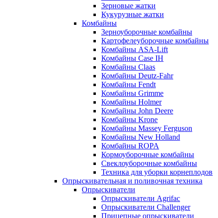
Зерновые жатки
Кукурузные жатки
Комбайны
Зерноуборочные комбайны
Картофелеуборочные комбайны
Комбайны ASA-Lift
Комбайны Case IH
Комбайны Claas
Комбайны Deutz-Fahr
Комбайны Fendt
Комбайны Grimme
Комбайны Holmer
Комбайны John Deere
Комбайны Krone
Комбайны Massey Ferguson
Комбайны New Holland
Комбайны ROPA
Кормоуборочные комбайны
Свеклоуборочные комбайны
Техника для уборки корнеплодов
Опрыскивательная и поливочная техника
Опрыскиватели
Опрыскиватели Agrifac
Опрыскиватели Challenger
Прицепные опрыскиватели