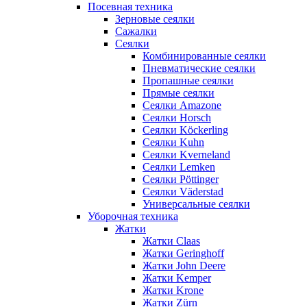
Посевная техника
Зерновые сеялки
Сажалки
Сеялки
Комбинированные сеялки
Пневматические сеялки
Пропашные сеялки
Прямые сеялки
Сеялки Amazone
Сеялки Horsch
Сеялки Köckerling
Сеялки Kuhn
Сеялки Kverneland
Сеялки Lemken
Сеялки Pöttinger
Сеялки Väderstad
Универсальные сеялки
Уборочная техника
Жатки
Жатки Claas
Жатки Geringhoff
Жатки John Deere
Жатки Kemper
Жатки Krone
Жатки Zürn