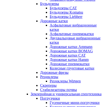
Бульдозеры
Бульдозеры CAT
Бульдозеры Komatsu
Бульдозеры Liebherr
Дорожные катки
Асфальтовые вибрационные
катки
Асфальтовые пневмокатки
Двухвальцовые вибрационные
катки
Дорожные катки Ammann
Дорожные катки BOMAG
Дорожные катки CAT
Дорожные катки Hamm
Дорожные пневмокатки
Колесные грунтовые катки
Дорожные фрезы
Рециклеры
Рециклеры Wirtgen
Скреперы
Стабилизаторы почвы
Землеройная и универсальная спецтехника
Погрузчики
Гусеничные мини-погрузчики
Колесные мини-погрузчики