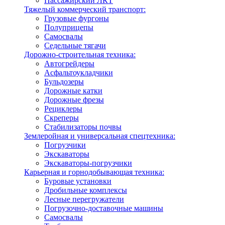
Пассажирский ЛКТ
Тяжелый коммерческий транспорт:
Грузовые фургоны
Полуприцепы
Самосвалы
Седельные тягачи
Дорожно-строительная техника:
Автогрейдеры
Асфальтоукладчики
Бульдозеры
Дорожные катки
Дорожные фрезы
Рециклеры
Скреперы
Стабилизаторы почвы
Землеройная и универсальная спецтехника:
Погрузчики
Экскаваторы
Экскаваторы-погрузчики
Карьерная и горнодобывающая техника:
Буровые установки
Дробильные комплексы
Лесные перегружатели
Погрузочно-доставочные машины
Самосвалы