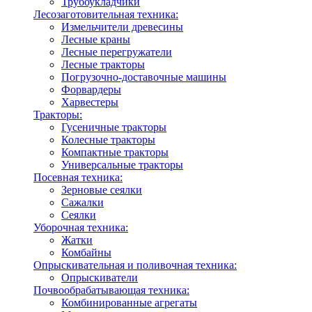
Трубоукладчики
Лесозаготовительная техника:
Измельчители древесины
Лесные краны
Лесные перегружатели
Лесные тракторы
Погрузочно-доставочные машины
Форвардеры
Харвестеры
Тракторы:
Гусеничные тракторы
Колесные тракторы
Компактные тракторы
Универсальные тракторы
Посевная техника:
Зерновые сеялки
Сажалки
Сеялки
Уборочная техника:
Жатки
Комбайны
Опрыскивательная и поливочная техника:
Опрыскиватели
Почвообрабатывающая техника:
Комбинированные агрегаты