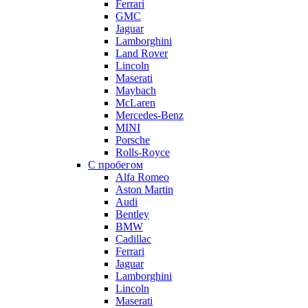
Ferrari
GMC
Jaguar
Lamborghini
Land Rover
Lincoln
Maserati
Maybach
McLaren
Mercedes-Benz
MINI
Porsche
Rolls-Royce
С пробегом
Alfa Romeo
Aston Martin
Audi
Bentley
BMW
Cadillac
Ferrari
Jaguar
Lamborghini
Lincoln
Maserati