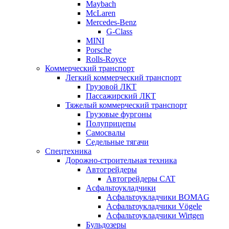
Maybach
McLaren
Mercedes-Benz
G-Class
MINI
Porsche
Rolls-Royce
Коммерческий транспорт
Легкий коммерческий транспорт
Грузовой ЛКТ
Пассажирский ЛКТ
Тяжелый коммерческий транспорт
Грузовые фургоны
Полуприцепы
Самосвалы
Седельные тягачи
Спецтехника
Дорожно-строительная техника
Автогрейдеры
Автогрейдеры CAT
Асфальтоукладчики
Асфальтоукладчики BOMAG
Асфальтоукладчики Vögele
Асфальтоукладчики Wirtgen
Бульдозеры