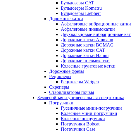
Бульдозеры CAT
Бульдозеры Komatsu
Бульдозеры Liebherr
Дорожные катки
Асфальтовые вибрационные катки
Асфальтовые пневмокатки
Двухвальцовые вибрационные кат
Дорожные катки Ammann
Дорожные катки BOMAG
Дорожные катки CAT
Дорожные катки Hamm
Дорожные пневмокатки
Колесные грунтовые катки
Дорожные фрезы
Рециклеры
Рециклеры Wirtgen
Скреперы
Стабилизаторы почвы
Землеройная и универсальная спецтехника
Погрузчики
Гусеничные мини-погрузчики
Колесные мини-погрузчики
Колесные погрузчики
Погрузчики Bobcat
Погрузчики Case