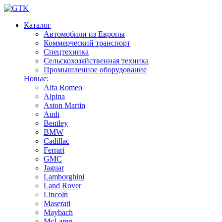
Каталог
Автомобили из Европы
Коммерческий транспорт
Спецтехника
Сельскохозяйственная техника
Промышленное оборудование
Новые:
Alfa Romeo
Alpina
Aston Martin
Audi
Bentley
BMW
Cadillac
Ferrari
GMC
Jaguar
Lamborghini
Land Rover
Lincoln
Maserati
Maybach
McLaren