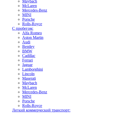
Maybach
McLaren
Mercedes-Benz
MINI
Porsche
Rolls-Royce
С пробегом:
Alfa Romeo
Aston Martin
Audi
Bentley
BMW
Cadillac
Ferrari
Jaguar
Lamborghini
Lincoln
Maserati
Maybach
McLaren
Mercedes-Benz
MINI
Porsche
Rolls-Royce
Легкий коммерческий транспорт: