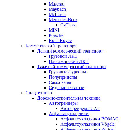
Maserati
Maybach
McLaren
Mercedes-Benz
G-Class
MINI
Porsche
Rolls-Royce
Коммерческий транспорт
Легкий коммерческий транспорт
Грузовой ЛКТ
Пассажирский ЛКТ
Тяжелый коммерческий транспорт
Грузовые фургоны
Полуприцепы
Самосвалы
Седельные тягачи
Спецтехника
Дорожно-строительная техника
Автогрейдеры
Автогрейдеры CAT
Асфальтоукладчики
Асфальтоукладчики BOMAG
Асфальтоукладчики Vögele
Асфальтоукладчики Wirtgen