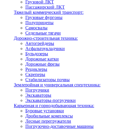
Грузовой ЛКТ
Пассажирский ЛКТ
Тяжелый коммерческий транспорт:
Грузовые фургоны
Полуприцепы
Самосвалы
Седельные тягачи
Дорожно-строительная техника:
Автогрейдеры
Асфальтоукладчики
Бульдозеры
Дорожные катки
Дорожные фрезы
Рециклеры
Скреперы
Стабилизаторы почвы
Землеройная и универсальная спецтехника:
Погрузчики
Экскаваторы
Экскаваторы-погрузчики
Карьерная и горнодобывающая техника:
Буровые установки
Дробильные комплексы
Лесные перегружатели
Погрузочно-доставочные машины