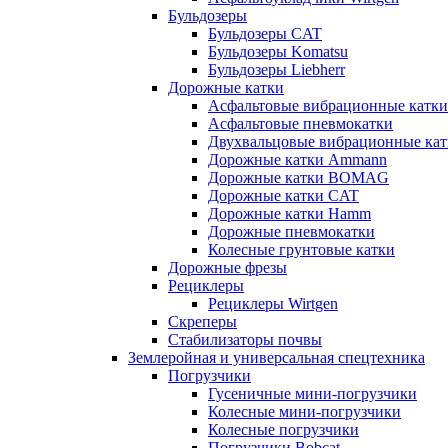
Бульдозеры
Бульдозеры CAT
Бульдозеры Komatsu
Бульдозеры Liebherr
Дорожные катки
Асфальтовые вибрационные катки
Асфальтовые пневмокатки
Двухвальцовые вибрационные кат
Дорожные катки Ammann
Дорожные катки BOMAG
Дорожные катки CAT
Дорожные катки Hamm
Дорожные пневмокатки
Колесные грунтовые катки
Дорожные фрезы
Рециклеры
Рециклеры Wirtgen
Скреперы
Стабилизаторы почвы
Землеройная и универсальная спецтехника
Погрузчики
Гусеничные мини-погрузчики
Колесные мини-погрузчики
Колесные погрузчики
Погрузчики Bobcat