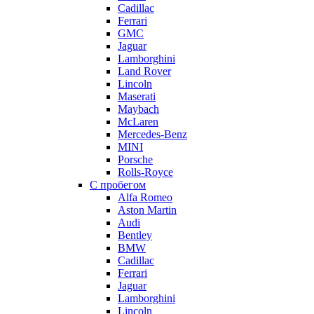
Cadillac
Ferrari
GMC
Jaguar
Lamborghini
Land Rover
Lincoln
Maserati
Maybach
McLaren
Mercedes-Benz
MINI
Porsche
Rolls-Royce
С пробегом
Alfa Romeo
Aston Martin
Audi
Bentley
BMW
Cadillac
Ferrari
Jaguar
Lamborghini
Lincoln