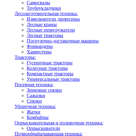
Самосвалы
Трубоукладчики
Лесозаготовительная техника:
Измельчители древесины
Лесные краны
Лесные перегружатели
Лесные тракторы
Погрузочно-доставочные машины
Форвардеры
Харвестеры
Тракторы:
Гусеничные тракторы
Колесные тракторы
Компактные тракторы
Универсальные тракторы
Посевная техника:
Зерновые сеялки
Сажалки
Сеялки
Уборочная техника:
Жатки
Комбайны
Опрыскивательная и поливочная техника:
Опрыскиватели
Почвообрабатывающая техника: