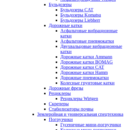
Бульдозеры
Бульдозеры CAT
Бульдозеры Komatsu
Бульдозеры Liebherr
Дорожные катки
Асфальтовые вибрационные
катки
Асфальтовые пневмокатки
Двухвальцовые вибрационные
катки
Дорожные катки Ammann
Дорожные катки BOMAG
Дорожные катки CAT
Дорожные катки Hamm
Дорожные пневмокатки
Колесные грунтовые катки
Дорожные фрезы
Рециклеры
Рециклеры Wirtgen
Скреперы
Стабилизаторы почвы
Землеройная и универсальная спецтехника
Погрузчики
Гусеничные мини-погрузчики
Колесные мини-погрузчики