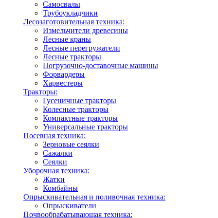
Самосвалы
Трубоукладчики
Лесозаготовительная техника:
Измельчители древесины
Лесные краны
Лесные перегружатели
Лесные тракторы
Погрузочно-доставочные машины
Форвардеры
Харвестеры
Тракторы:
Гусеничные тракторы
Колесные тракторы
Компактные тракторы
Универсальные тракторы
Посевная техника:
Зерновые сеялки
Сажалки
Сеялки
Уборочная техника:
Жатки
Комбайны
Опрыскивательная и поливочная техника:
Опрыскиватели
Почвообрабатывающая техника: