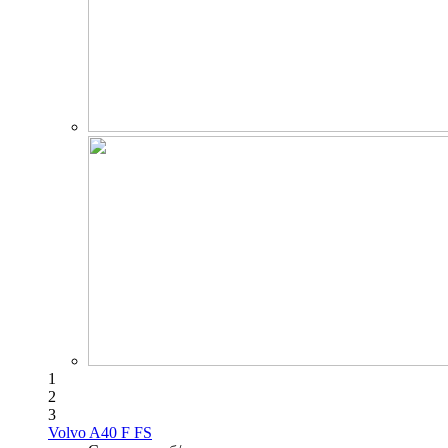
1
2
3
Volvo A40 F FS