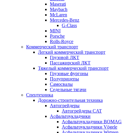
Maserati
Maybach
McLaren
Mercedes-Benz
G-Class
MINI
Porsche
Rolls-Royce
Коммерческий транспорт
Легкий коммерческий транспорт
Грузовой ЛКТ
Пассажирский ЛКТ
Тяжелый коммерческий транспорт
Грузовые фургоны
Полуприцепы
Самосвалы
Седельные тягачи
Спецтехника
Дорожно-строительная техника
Автогрейдеры
Автогрейдеры CAT
Асфальтоукладчики
Асфальтоукладчики BOMAG
Асфальтоукладчики Vögele
Асфальтоукладчики Wirtgen