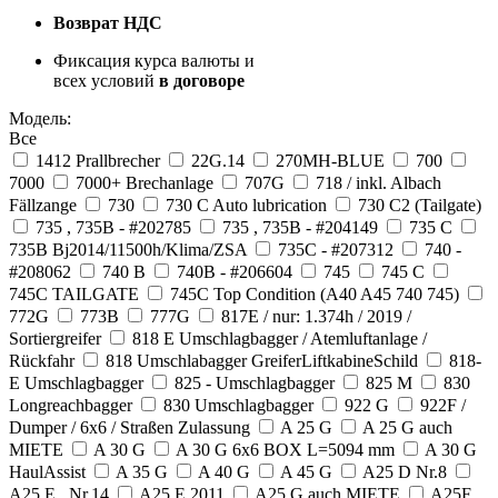
Возврат НДС
Фиксация курса валюты и
всех условий
в договоре
Модель:
Все
1412 Prallbrecher
22G.14
270MH-BLUE
700
7000
7000+ Brechanlage
707G
718 / inkl. Albach
Fällzange
730
730 C Auto lubrication
730 C2 (Tailgate)
735 , 735B - #202785
735 , 735B - #204149
735 C
735B Bj2014/11500h/Klima/ZSA
735C - #207312
740 -
#208062
740 B
740B - #206604
745
745 C
745C TAILGATE
745C Top Condition (A40 A45 740 745)
772G
773B
777G
817E / nur: 1.374h / 2019 /
Sortiergreifer
818 E Umschlagbagger / Atemluftanlage /
Rückfahr
818 Umschlabagger GreiferLiftkabineSchild
818-
E Umschlagbagger
825 - Umschlagbagger
825 M
830
Longreachbagger
830 Umschlagbagger
922 G
922F /
Dumper / 6x6 / Straßen Zulassung
A 25 G
A 25 G auch
MIETE
A 30 G
A 30 G 6x6 BOX L=5094 mm
A 30 G
HaulAssist
A 35 G
A 40 G
A 45 G
A25 D Nr.8
A25 E , Nr.14
A25 E 2011
A25 G auch MIETE
A25F