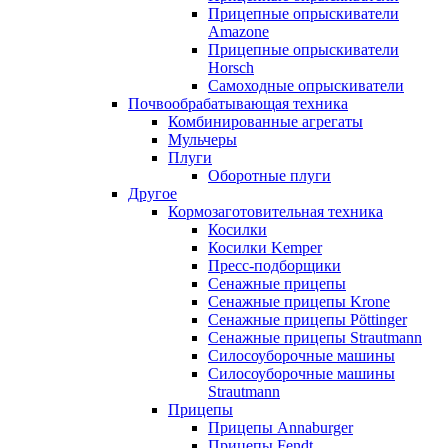
Прицепные опрыскиватели
Amazone
Прицепные опрыскиватели
Horsch
Самоходные опрыскиватели
Почвообрабатывающая техника
Комбинированные агрегаты
Мульчеры
Плуги
Оборотные плуги
Другое
Кормозаготовительная техника
Косилки
Косилки Kemper
Пресс-подборщики
Сенажные прицепы
Сенажные прицепы Krone
Сенажные прицепы Pöttinger
Сенажные прицепы Strautmann
Силосоуборочные машины
Силосоуборочные машины
Strautmann
Прицепы
Прицепы Annaburger
Прицепы Fendt