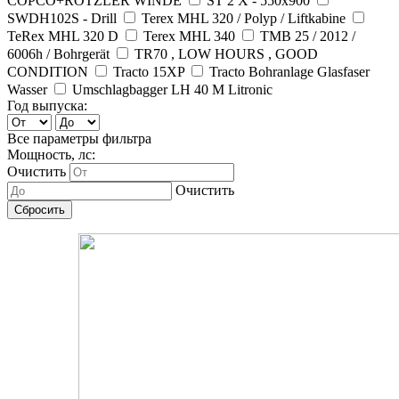
COPCO+ROTZLER WINDE
ST 2 X - 550x900
SWDH102S - Drill
Terex MHL 320 / Polyp / Liftkabine
TeRex MHL 320 D
Terex MHL 340
TMB 25 / 2012 /
6006h / Bohrgerät
TR70 , LOW HOURS , GOOD
CONDITION
Tracto 15XP
Tracto Bohranlage Glasfaser
Wasser
Umschlagbagger LH 40 M Litronic
Год выпуска:
Все параметры фильтра
Мощность, лс:
Очистить
Очистить
Сбросить