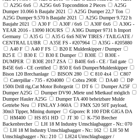
A25G 6x6
A25G 6x6 Topcondition 2 Pieces
A25G
Dumper 10.066 h Baujahr 2021
A25G Dumper 22,7 Ton
A25G Dumper 9.570 h Baujahr 2021
A25G Dumper 9.722 h
Baujahr 2021
A30 F
A30F / 6x6
A30F 6x6
A30G -
YEAR 2016 - 13090 HOURS
A30G Dumper 9731 h Import
Germany
A35 G
A35 G 6x6 NEW TIRES / TAILGATE /
CENTRAL LUBR
A35E FS - #207964
A35G - #205880
A40 F
A40 F FS
B20 E Muldenkipper / Dumper
B25 E
B30 E
B30 E Dumper
B30E
B30E -
DUMPER
B30E 2017 ZSA
B40E 6x6 - CE / Tail gate
B45E 6x6 - CE certified
B50 E 6x6 Dumper/Muldenkipper
Bison 120 Brechanlage
BISON 280
C 810 4x4
C807
Caterpillar - 735 - #204080
Cobra 290R
DA40
DP
1500i Drill rig,Cat Motor Bohrgerät
DT 6
Dumper A25F
Dumper A25G
Dumper DV90 ,Miete und Mietkauf möglich
Dumper Hauler A25G
Dumper TA 400 beheizbare Mulde
Getriebe Neu
FINLAY J-960A
FMX 520 50T payload,
30m3 Tipper, Mining dumper
Giporec R 100 FDR GIGA DA
HM400
HS 851 HD
JT 30
K-750 Brecher
Backenbrecher
LH 18 M Industry Umschlagbagger - Nr.: 070
LH 18 M Industry Umschlagbagger - Nr.: 162
LH 50 M
Umschlagbagger - Nr.: 210
LH24 Umschlagbagger /