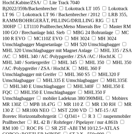
Hochf.Kabine/ZSA/
Lite Track 7040
Bj2022/359h/Backenbrecher
Lokotrack LT 105
Lokotrack
LT 96
Lokotrack LT 96 / Backenbrecher / 2012
LRB 355,
RAMM/BOHRGERÄT, PILLING/DRILLING RIG
LT
300HP
LT1110 Prallbrecher,Metso Minerals Bre
Master RM
100 GO / Brechanlage Inkl. Sieb
MBG 24 Bohranlage
MC
100 R EVO
MC110Z EVO
MH 3024
MH 3024
Umschlagbagger Magnetanlage
MH 520 Umschlagbagger
MHL 320 Umschlagbagger mit Magnet Anlage
MHL 335 / ZSA
/AC
MHL 340 / AC /Polypgreifer / ZSA /AC / Hochf.K
MHL 340 / Sortiergreifer
MHL 345
MHL 350
MHL 350
/ AC /Polypgreifer / ZSA / Hochf.K
MHL 360 F
Umschlagbagger mit Greifer
MHL 360 S5
MHL320 F
Umschlagbagger
MHL335 E Umschlagbagger
MHL335E
MHL340 E Umschlagbagger
MHL340F
MHL350 E
FQC
MHL350 E Umschlagbagger
MHL350 F
Umschlagbagger
mobiler Ladekran 380/390MHL
Mobirex
MR 130Z
MPB 18.47G
MR 110 Z
MR 130 RH
MR
130 Z
MR100i NEO
MST 2200 VD
MT-15 / AT
Boretec Horizontalbohrgerät
QJ341+
R 3
raupenmobiler
Prallbrecher
RL 42 B / Rohrleger / Pipelayer / nur 4.861h
RM 100
ROC F6
SR 25T -ABI TM 10/12.5+ATLAS