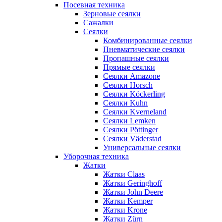
Посевная техника
Зерновые сеялки
Сажалки
Сеялки
Комбинированные сеялки
Пневматические сеялки
Пропашные сеялки
Прямые сеялки
Сеялки Amazone
Сеялки Horsch
Сеялки Köckerling
Сеялки Kuhn
Сеялки Kverneland
Сеялки Lemken
Сеялки Pöttinger
Сеялки Väderstad
Универсальные сеялки
Уборочная техника
Жатки
Жатки Claas
Жатки Geringhoff
Жатки John Deere
Жатки Kemper
Жатки Krone
Жатки Zürn