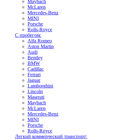
Maybach
McLaren
Mercedes-Benz
MINI
Porsche
Rolls-Royce
С пробегом:
Alfa Romeo
Aston Martin
Audi
Bentley
BMW
Cadillac
Ferrari
Jaguar
Lamborghini
Lincoln
Maserati
Maybach
McLaren
Mercedes-Benz
MINI
Porsche
Rolls-Royce
Легкий коммерческий транспорт: