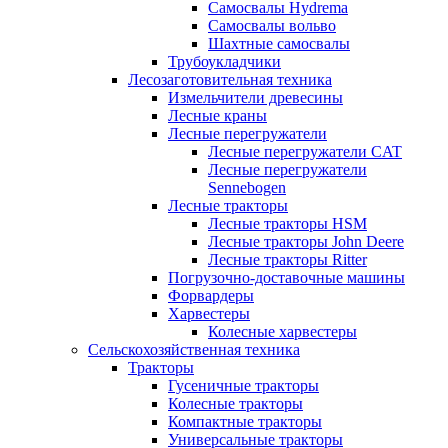
Самосвалы Hydrema
Самосвалы вольво
Шахтные самосвалы
Трубоукладчики
Лесозаготовительная техника
Измельчители древесины
Лесные краны
Лесные перегружатели
Лесные перегружатели CAT
Лесные перегружатели
Sennebogen
Лесные тракторы
Лесные тракторы HSM
Лесные тракторы John Deere
Лесные тракторы Ritter
Погрузочно-доставочные машины
Форвардеры
Харвестеры
Колесные харвестеры
Сельскохозяйственная техника
Тракторы
Гусеничные тракторы
Колесные тракторы
Компактные тракторы
Универсальные тракторы