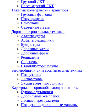
Грузовой ЛКТ
Пассажирский ЛКТ
Тяжелый коммерческий транспорт:
Грузовые фургоны
Полуприцепы
Самосвалы
Седельные тягачи
Дорожно-строительная техника:
Автогрейдеры
Асфальтоукладчики
Бульдозеры
Дорожные катки
Дорожные фрезы
Рециклеры
Скреперы
Стабилизаторы почвы
Землеройная и универсальная спецтехника:
Погрузчики
Экскаваторы
Экскаваторы-погрузчики
Карьерная и горнодобывающая техника:
Буровые установки
Дробильные комплексы
Лесные перегружатели
Погрузочно-доставочные машины