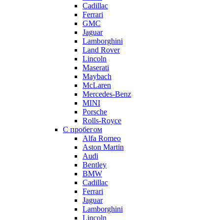
Cadillac
Ferrari
GMC
Jaguar
Lamborghini
Land Rover
Lincoln
Maserati
Maybach
McLaren
Mercedes-Benz
MINI
Porsche
Rolls-Royce
С пробегом
Alfa Romeo
Aston Martin
Audi
Bentley
BMW
Cadillac
Ferrari
Jaguar
Lamborghini
Lincoln