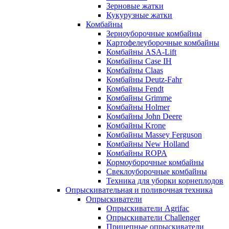
Зерновые жатки
Кукурузные жатки
Комбайны
Зерноуборочные комбайны
Картофелеуборочные комбайны
Комбайны ASA-Lift
Комбайны Case IH
Комбайны Claas
Комбайны Deutz-Fahr
Комбайны Fendt
Комбайны Grimme
Комбайны Holmer
Комбайны John Deere
Комбайны Krone
Комбайны Massey Ferguson
Комбайны New Holland
Комбайны ROPA
Кормоуборочные комбайны
Свеклоуборочные комбайны
Техника для уборки корнеплодов
Опрыскивательная и поливочная техника
Опрыскиватели
Опрыскиватели Agrifac
Опрыскиватели Challenger
Прицепные опрыскиватели