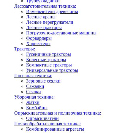
Трубоукладчики
Лесозаготовительная техника:
Измельчители древесины
Лесные краны
Лесные перегружатели
Лесные тракторы
Погрузочно-доставочные машины
Форвардеры
Харвестеры
Тракторы:
Гусеничные тракторы
Колесные тракторы
Компактные тракторы
Универсальные тракторы
Посевная техника:
Зерновые сеялки
Сажалки
Сеялки
Уборочная техника:
Жатки
Комбайны
Опрыскивательная и поливочная техника:
Опрыскиватели
Почвообрабатывающая техника:
Комбинированные агрегаты