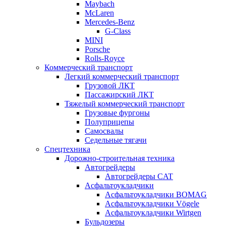
Maybach
McLaren
Mercedes-Benz
G-Class
MINI
Porsche
Rolls-Royce
Коммерческий транспорт
Легкий коммерческий транспорт
Грузовой ЛКТ
Пассажирский ЛКТ
Тяжелый коммерческий транспорт
Грузовые фургоны
Полуприцепы
Самосвалы
Седельные тягачи
Спецтехника
Дорожно-строительная техника
Автогрейдеры
Автогрейдеры CAT
Асфальтоукладчики
Асфальтоукладчики BOMAG
Асфальтоукладчики Vögele
Асфальтоукладчики Wirtgen
Бульдозеры