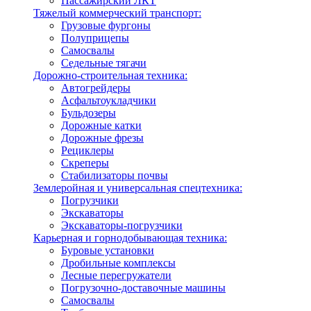
Пассажирский ЛКТ
Тяжелый коммерческий транспорт:
Грузовые фургоны
Полуприцепы
Самосвалы
Седельные тягачи
Дорожно-строительная техника:
Автогрейдеры
Асфальтоукладчики
Бульдозеры
Дорожные катки
Дорожные фрезы
Рециклеры
Скреперы
Стабилизаторы почвы
Землеройная и универсальная спецтехника:
Погрузчики
Экскаваторы
Экскаваторы-погрузчики
Карьерная и горнодобывающая техника:
Буровые установки
Дробильные комплексы
Лесные перегружатели
Погрузочно-доставочные машины
Самосвалы