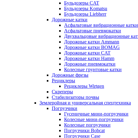
Бульдозеры CAT
Бульдозеры Komatsu
Бульдозеры Liebherr
Дорожные катки
Асфальтовые вибрационные катки
Асфальтовые пневмокатки
Двухвальцовые вибрационные кат
Дорожные катки Ammann
Дорожные катки BOMAG
Дорожные катки CAT
Дорожные катки Hamm
Дорожные пневмокатки
Колесные грунтовые катки
Дорожные фрезы
Рециклеры
Рециклеры Wirtgen
Скреперы
Стабилизаторы почвы
Землеройная и универсальная спецтехника
Погрузчики
Гусеничные мини-погрузчики
Колесные мини-погрузчики
Колесные погрузчики
Погрузчики Bobcat
Погрузчики Case