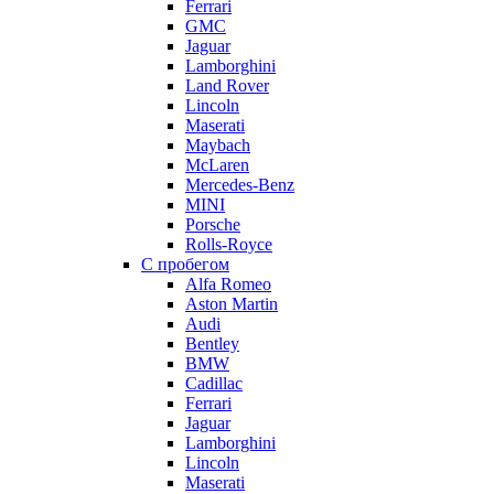
Ferrari
GMC
Jaguar
Lamborghini
Land Rover
Lincoln
Maserati
Maybach
McLaren
Mercedes-Benz
MINI
Porsche
Rolls-Royce
С пробегом
Alfa Romeo
Aston Martin
Audi
Bentley
BMW
Cadillac
Ferrari
Jaguar
Lamborghini
Lincoln
Maserati