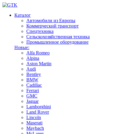
Каталог
Автомобили из Европы
Коммерческий транспорт
Спецтехника
Сельскохозяйственная техника
Промышленное оборудование
Новые:
Alfa Romeo
Alpina
Aston Martin
Audi
Bentley
BMW
Cadillac
Ferrari
GMC
Jaguar
Lamborghini
Land Rover
Lincoln
Maserati
Maybach
McLaren