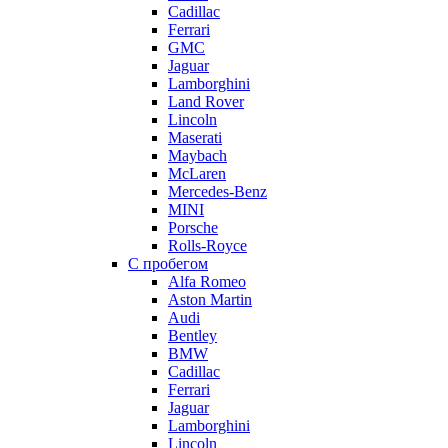
Cadillac
Ferrari
GMC
Jaguar
Lamborghini
Land Rover
Lincoln
Maserati
Maybach
McLaren
Mercedes-Benz
MINI
Porsche
Rolls-Royce
С пробегом
Alfa Romeo
Aston Martin
Audi
Bentley
BMW
Cadillac
Ferrari
Jaguar
Lamborghini
Lincoln