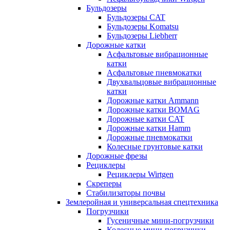
Бульдозеры
Бульдозеры CAT
Бульдозеры Komatsu
Бульдозеры Liebherr
Дорожные катки
Асфальтовые вибрационные
катки
Асфальтовые пневмокатки
Двухвальцовые вибрационные
катки
Дорожные катки Ammann
Дорожные катки BOMAG
Дорожные катки CAT
Дорожные катки Hamm
Дорожные пневмокатки
Колесные грунтовые катки
Дорожные фрезы
Рециклеры
Рециклеры Wirtgen
Скреперы
Стабилизаторы почвы
Землеройная и универсальная спецтехника
Погрузчики
Гусеничные мини-погрузчики
Колесные мини-погрузчики