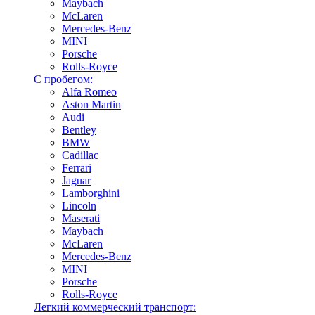
Maybach
McLaren
Mercedes-Benz
MINI
Porsche
Rolls-Royce
С пробегом:
Alfa Romeo
Aston Martin
Audi
Bentley
BMW
Cadillac
Ferrari
Jaguar
Lamborghini
Lincoln
Maserati
Maybach
McLaren
Mercedes-Benz
MINI
Porsche
Rolls-Royce
Легкий коммерческий транспорт: