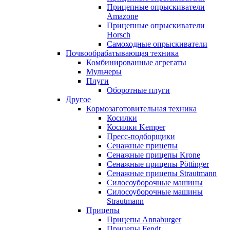
Прицепные опрыскиватели
Amazone
Прицепные опрыскиватели
Horsch
Самоходные опрыскиватели
Почвообрабатывающая техника
Комбинированные агрегаты
Мульчеры
Плуги
Оборотные плуги
Другое
Кормозаготовительная техника
Косилки
Косилки Kemper
Пресс-подборщики
Сенажные прицепы
Сенажные прицепы Krone
Сенажные прицепы Pöttinger
Сенажные прицепы Strautmann
Силосоуборочные машины
Силосоуборочные машины
Strautmann
Прицепы
Прицепы Annaburger
Прицепы Fendt