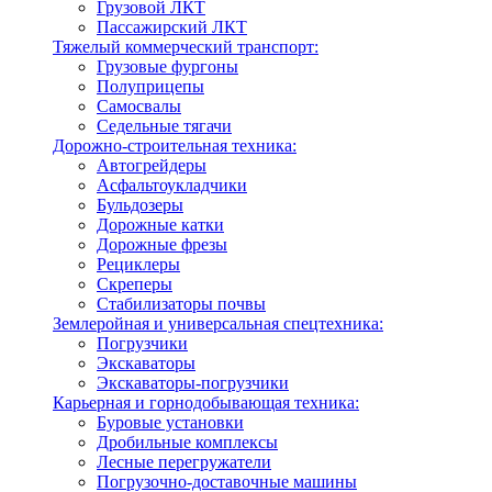
Грузовой ЛКТ
Пассажирский ЛКТ
Тяжелый коммерческий транспорт:
Грузовые фургоны
Полуприцепы
Самосвалы
Седельные тягачи
Дорожно-строительная техника:
Автогрейдеры
Асфальтоукладчики
Бульдозеры
Дорожные катки
Дорожные фрезы
Рециклеры
Скреперы
Стабилизаторы почвы
Землеройная и универсальная спецтехника:
Погрузчики
Экскаваторы
Экскаваторы-погрузчики
Карьерная и горнодобывающая техника:
Буровые установки
Дробильные комплексы
Лесные перегружатели
Погрузочно-доставочные машины