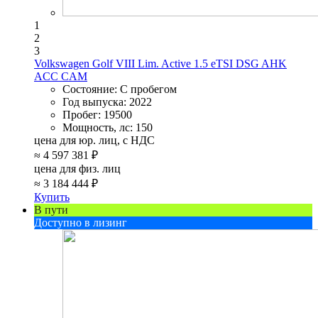
1
2
3
Volkswagen Golf VIII Lim. Active 1.5 eTSI DSG AHK
ACC CAM
Состояние:
С пробегом
Год выпуска:
2022
Пробег:
19500
Мощность, лс:
150
цена для юр. лиц, с НДС
≈
4 597 381 ₽
цена для физ. лиц
≈
3 184 444 ₽
Купить
В пути
Доступно в лизинг