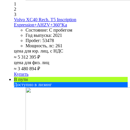
1
2
3
Volvo XC40 Rech. T5 Inscription
Expression+AHZV+360°Ka
Состояние:
С пробегом
Год выпуска:
2021
Пробег:
53478
Мощность, лс:
261
цена для юр. лиц, с НДС
≈
5 312 395 ₽
цена для физ. лиц
≈
3 480 894 ₽
Купить
В пути
Доступно в лизинг