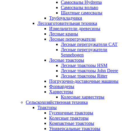
Самосвалы Hydrema
Самосвалы вольво
Шахтные самосвалы
Трубоукладчики
Лесозаготовительная техника
Измельчители древесины
Лесные краны
Лесные перегружатели
Лесные перегружатели CAT
Лесные перегружатели
Sennebogen
Лесные тракторы
Лесные тракторы HSM
Лесные тракторы John Deere
Лесные тракторы Ritter
Погрузочно-доставочные машины
Форвардеры
Харвестеры
Колесные харвестеры
Сельскохозяйственная техника
Тракторы
Гусеничные тракторы
Колесные тракторы
Компактные тракторы
Универсальные тракторы