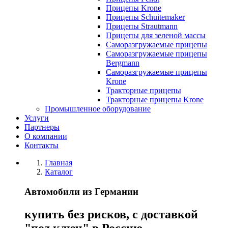
Прицепы Krone
Прицепы Schuitemaker
Прицепы Strautmann
Прицепы для зеленой массы
Саморазгружаемые прицепы
Саморазгружаемые прицепы
Bergmann
Саморазгружаемые прицепы
Krone
Тракторные прицепы
Тракторные прицепы Krone
Промышленное оборудование
Услуги
Партнеры
О компании
Контакты
Главная
Каталог
Автомобили из Германии
купить без рисков, с доставкой
"под ключ" в Россию