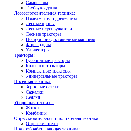
Самосвалы
Трубоукладчики
Лесозаготовительная техника:
Измельчители древесины
Лесные краны
Лесные перегружатели
Лесные тракторы
Погрузочно-доставочные машины
Форвардеры
Харвестеры
Тракторы:
Гусеничные тракторы
Колесные тракторы
Компактные тракторы
Универсальные тракторы
Посевная техника:
Зерновые сеялки
Сажалки
Сеялки
Уборочная техника:
Жатки
Комбайны
Опрыскивательная и поливочная техника:
Опрыскиватели
Почвообрабатывающая техника: