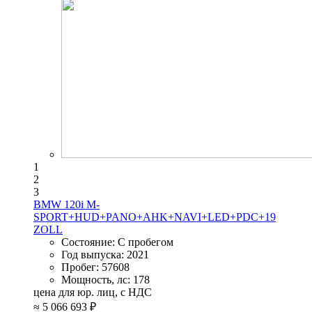
1
2
3
BMW 120i M-
SPORT+HUD+PANO+AHK+NAVI+LED+PDC+19
ZOLL
Состояние:
С пробегом
Год выпуска:
2021
Пробег:
57608
Мощность, лс:
178
цена для юр. лиц, с НДС
≈
5 066 693 ₽