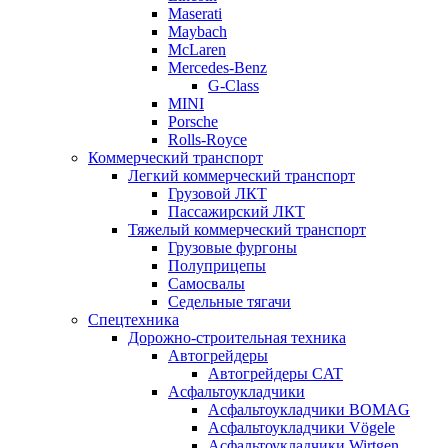
Maserati
Maybach
McLaren
Mercedes-Benz
G-Class
MINI
Porsche
Rolls-Royce
Коммерческий транспорт
Легкий коммерческий транспорт
Грузовой ЛКТ
Пассажирский ЛКТ
Тяжелый коммерческий транспорт
Грузовые фургоны
Полуприцепы
Самосвалы
Седельные тягачи
Спецтехника
Дорожно-строительная техника
Автогрейдеры
Автогрейдеры CAT
Асфальтоукладчики
Асфальтоукладчики BOMAG
Асфальтоукладчики Vögele
Асфальтоукладчики Wirtgen