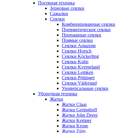
Посевная техника
Зерновые сеялки
Сажалки
Сеялки
Комбинированные сеялки
Пневматические сеялки
Пропашные сеялки
Прямые сеялки
Сеялки Amazone
Сеялки Horsch
Сеялки Köckerling
Сеялки Kuhn
Сеялки Kverneland
Сеялки Lemken
Сеялки Pöttinger
Сеялки Väderstad
Универсальные сеялки
Уборочная техника
Жатки
Жатки Claas
Жатки Geringhoff
Жатки John Deere
Жатки Kemper
Жатки Krone
Жатки Zürn