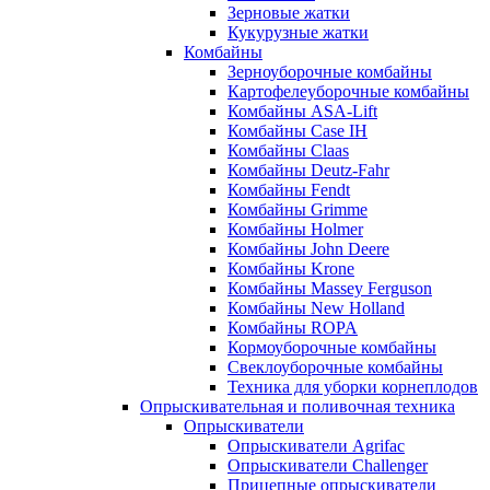
Зерновые жатки
Кукурузные жатки
Комбайны
Зерноуборочные комбайны
Картофелеуборочные комбайны
Комбайны ASA-Lift
Комбайны Case IH
Комбайны Claas
Комбайны Deutz-Fahr
Комбайны Fendt
Комбайны Grimme
Комбайны Holmer
Комбайны John Deere
Комбайны Krone
Комбайны Massey Ferguson
Комбайны New Holland
Комбайны ROPA
Кормоуборочные комбайны
Свеклоуборочные комбайны
Техника для уборки корнеплодов
Опрыскивательная и поливочная техника
Опрыскиватели
Опрыскиватели Agrifac
Опрыскиватели Challenger
Прицепные опрыскиватели