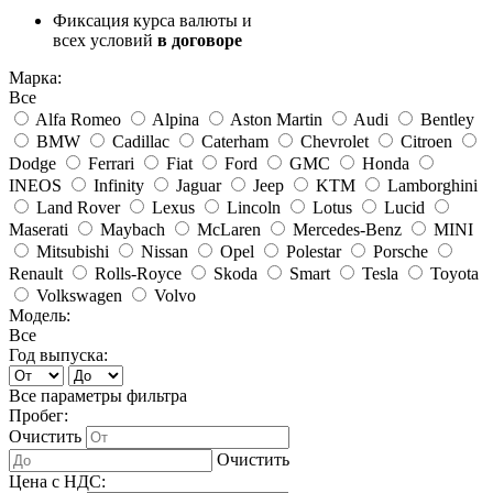
Фиксация курса валюты и
всех условий
в договоре
Марка:
Все
Alfa Romeo
Alpina
Aston Martin
Audi
Bentley
BMW
Cadillac
Caterham
Chevrolet
Citroen
Dodge
Ferrari
Fiat
Ford
GMC
Honda
INEOS
Infinity
Jaguar
Jeep
KTM
Lamborghini
Land Rover
Lexus
Lincoln
Lotus
Lucid
Maserati
Maybach
McLaren
Mercedes-Benz
MINI
Mitsubishi
Nissan
Opel
Polestar
Porsche
Renault
Rolls-Royce
Skoda
Smart
Tesla
Toyota
Volkswagen
Volvo
Модель:
Все
Год выпуска:
Все параметры фильтра
Пробег:
Очистить
Очистить
Цена с НДС: