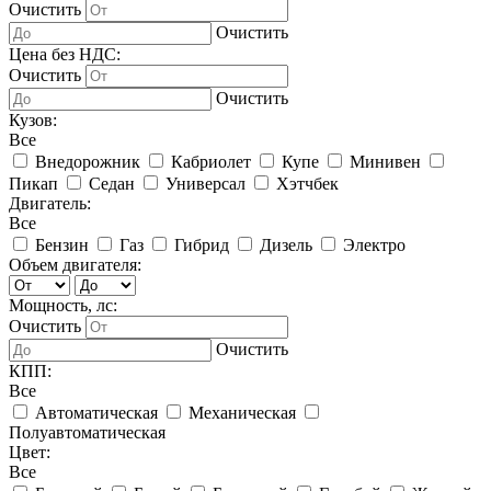
Очистить
Очистить
Цена без НДС:
Очистить
Очистить
Кузов:
Все
Внедорожник
Кабриолет
Купе
Минивен
Пикап
Седан
Универсал
Хэтчбек
Двигатель:
Все
Бензин
Газ
Гибрид
Дизель
Электро
Объем двигателя:
Мощность, лс:
Очистить
Очистить
КПП:
Все
Автоматическая
Механическая
Полуавтоматическая
Цвет:
Все