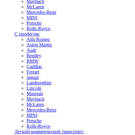
Maybach
McLaren
Mercedes-Benz
MINI
Porsche
Rolls-Royce
С пробегом:
Alfa Romeo
Aston Martin
Audi
Bentley
BMW
Cadillac
Ferrari
Jaguar
Lamborghini
Lincoln
Maserati
Maybach
McLaren
Mercedes-Benz
MINI
Porsche
Rolls-Royce
Легкий коммерческий транспорт: