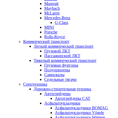
Maserati
Maybach
McLaren
Mercedes-Benz
G-Class
MINI
Porsche
Rolls-Royce
Коммерческий транспорт
Легкий коммерческий транспорт
Грузовой ЛКТ
Пассажирский ЛКТ
Тяжелый коммерческий транспорт
Грузовые фургоны
Полуприцепы
Самосвалы
Седельные тягачи
Спецтехника
Дорожно-строительная техника
Автогрейдеры
Автогрейдеры CAT
Асфальтоукладчики
Асфальтоукладчики BOMAG
Асфальтоукладчики Vögele
Асфальтоукладчики Wirtgen