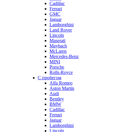
Cadillac
Ferrari
GMC
Jaguar
Lamborghini
Land Rover
Lincoln
Maserati
Maybach
McLaren
Mercedes-Benz
MINI
Porsche
Rolls-Royce
С пробегом
Alfa Romeo
Aston Martin
Audi
Bentley
BMW
Cadillac
Ferrari
Jaguar
Lamborghini
Lincoln