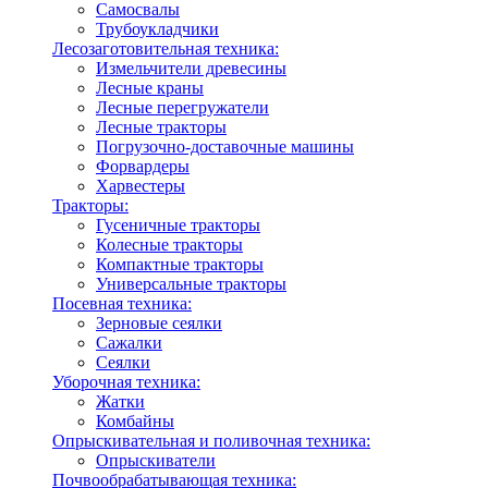
Самосвалы
Трубоукладчики
Лесозаготовительная техника:
Измельчители древесины
Лесные краны
Лесные перегружатели
Лесные тракторы
Погрузочно-доставочные машины
Форвардеры
Харвестеры
Тракторы:
Гусеничные тракторы
Колесные тракторы
Компактные тракторы
Универсальные тракторы
Посевная техника:
Зерновые сеялки
Сажалки
Сеялки
Уборочная техника:
Жатки
Комбайны
Опрыскивательная и поливочная техника:
Опрыскиватели
Почвообрабатывающая техника: