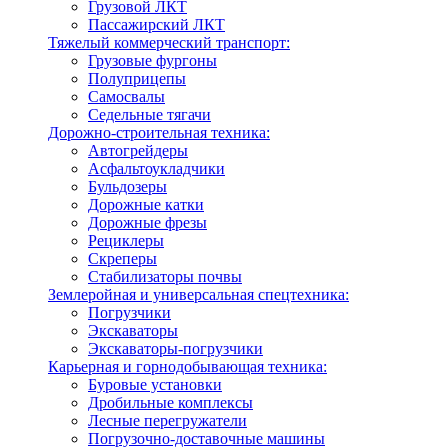
Грузовой ЛКТ
Пассажирский ЛКТ
Тяжелый коммерческий транспорт:
Грузовые фургоны
Полуприцепы
Самосвалы
Седельные тягачи
Дорожно-строительная техника:
Автогрейдеры
Асфальтоукладчики
Бульдозеры
Дорожные катки
Дорожные фрезы
Рециклеры
Скреперы
Стабилизаторы почвы
Землеройная и универсальная спецтехника:
Погрузчики
Экскаваторы
Экскаваторы-погрузчики
Карьерная и горнодобывающая техника:
Буровые установки
Дробильные комплексы
Лесные перегружатели
Погрузочно-доставочные машины