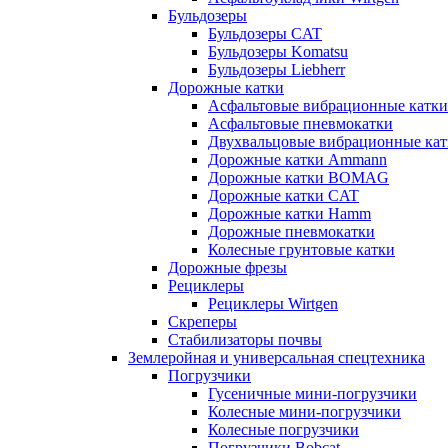
Бульдозеры
Бульдозеры CAT
Бульдозеры Komatsu
Бульдозеры Liebherr
Дорожные катки
Асфальтовые вибрационные катки
Асфальтовые пневмокатки
Двухвальцовые вибрационные кат
Дорожные катки Ammann
Дорожные катки BOMAG
Дорожные катки CAT
Дорожные катки Hamm
Дорожные пневмокатки
Колесные грунтовые катки
Дорожные фрезы
Рециклеры
Рециклеры Wirtgen
Скреперы
Стабилизаторы почвы
Землеройная и универсальная спецтехника
Погрузчики
Гусеничные мини-погрузчики
Колесные мини-погрузчики
Колесные погрузчики
Погрузчики Bobcat