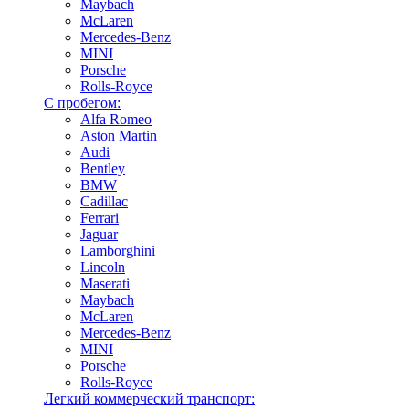
Maybach
McLaren
Mercedes-Benz
MINI
Porsche
Rolls-Royce
С пробегом:
Alfa Romeo
Aston Martin
Audi
Bentley
BMW
Cadillac
Ferrari
Jaguar
Lamborghini
Lincoln
Maserati
Maybach
McLaren
Mercedes-Benz
MINI
Porsche
Rolls-Royce
Легкий коммерческий транспорт: