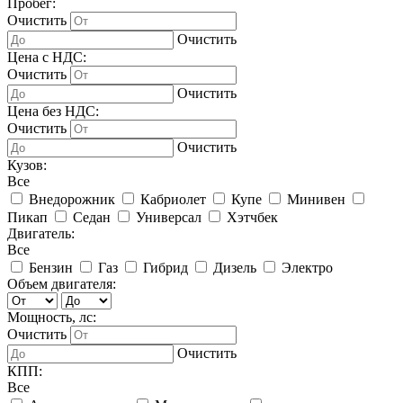
Пробег:
Очистить
Очистить
Цена с НДС:
Очистить
Очистить
Цена без НДС:
Очистить
Очистить
Кузов:
Все
Внедорожник
Кабриолет
Купе
Минивен
Пикап
Седан
Универсал
Хэтчбек
Двигатель:
Все
Бензин
Газ
Гибрид
Дизель
Электро
Объем двигателя:
Мощность, лс:
Очистить
Очистить
КПП:
Все