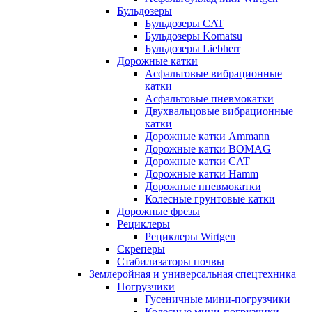
Бульдозеры
Бульдозеры CAT
Бульдозеры Komatsu
Бульдозеры Liebherr
Дорожные катки
Асфальтовые вибрационные
катки
Асфальтовые пневмокатки
Двухвальцовые вибрационные
катки
Дорожные катки Ammann
Дорожные катки BOMAG
Дорожные катки CAT
Дорожные катки Hamm
Дорожные пневмокатки
Колесные грунтовые катки
Дорожные фрезы
Рециклеры
Рециклеры Wirtgen
Скреперы
Стабилизаторы почвы
Землеройная и универсальная спецтехника
Погрузчики
Гусеничные мини-погрузчики
Колесные мини-погрузчики