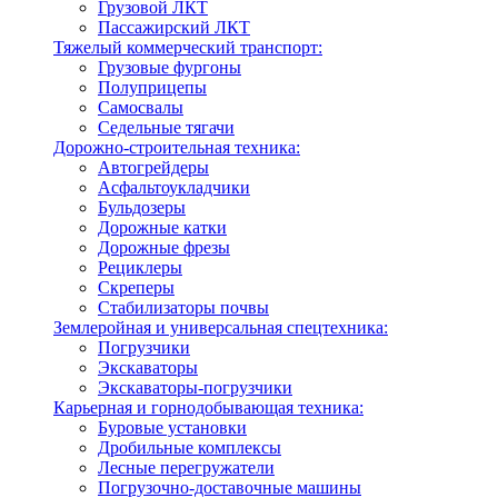
Грузовой ЛКТ
Пассажирский ЛКТ
Тяжелый коммерческий транспорт:
Грузовые фургоны
Полуприцепы
Самосвалы
Седельные тягачи
Дорожно-строительная техника:
Автогрейдеры
Асфальтоукладчики
Бульдозеры
Дорожные катки
Дорожные фрезы
Рециклеры
Скреперы
Стабилизаторы почвы
Землеройная и универсальная спецтехника:
Погрузчики
Экскаваторы
Экскаваторы-погрузчики
Карьерная и горнодобывающая техника:
Буровые установки
Дробильные комплексы
Лесные перегружатели
Погрузочно-доставочные машины