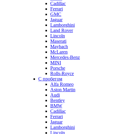
Cadillac
Ferrari
GMC
Jaguar
Lamborghini
Land Rover
Lincoln
Maserati
Maybach
McLaren
Mercedes-Benz
MINI
Porsche
Rolls-Royce
С пробегом
Alfa Romeo
Aston Martin
Audi
Bentley
BMW
Cadillac
Ferrari
Jaguar
Lamborghini
Lincoln