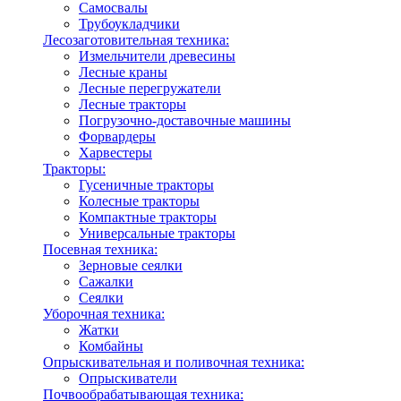
Самосвалы
Трубоукладчики
Лесозаготовительная техника:
Измельчители древесины
Лесные краны
Лесные перегружатели
Лесные тракторы
Погрузочно-доставочные машины
Форвардеры
Харвестеры
Тракторы:
Гусеничные тракторы
Колесные тракторы
Компактные тракторы
Универсальные тракторы
Посевная техника:
Зерновые сеялки
Сажалки
Сеялки
Уборочная техника:
Жатки
Комбайны
Опрыскивательная и поливочная техника:
Опрыскиватели
Почвообрабатывающая техника: