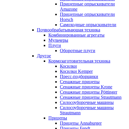
Прицепные опрыскиватели
Amazone
Прицепные опрыскиватели
Horsch
Самоходные опрыскиватели
Почвообрабатывающая техника
Комбинированные агрегаты
Мульчеры
Плуги
Оборотные плуги
Другое
Кормозаготовительная техника
Косилки
Косилки Kemper
Пресс-подборщики
Сенажные прицепы
Сенажные прицепы Krone
Сенажные прицепы Pöttinger
Сенажные прицепы Strautmann
Силосоуборочные машины
Силосоуборочные машины
Strautmann
Прицепы
Прицепы Annaburger
Прицепы Fendt