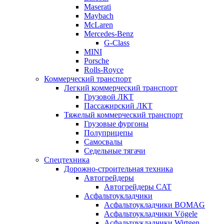
Maserati
Maybach
McLaren
Mercedes-Benz
G-Class
MINI
Porsche
Rolls-Royce
Коммерческий транспорт
Легкий коммерческий транспорт
Грузовой ЛКТ
Пассажирский ЛКТ
Тяжелый коммерческий транспорт
Грузовые фургоны
Полуприцепы
Самосвалы
Седельные тягачи
Спецтехника
Дорожно-строительная техника
Автогрейдеры
Автогрейдеры CAT
Асфальтоукладчики
Асфальтоукладчики BOMAG
Асфальтоукладчики Vögele
Асфальтоукладчики Wirtgen