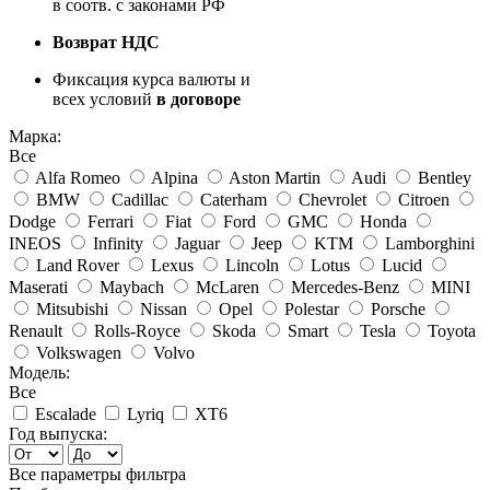
в соотв. с законами РФ
Возврат НДС
Фиксация курса валюты и
всех условий
в договоре
Марка:
Все
Alfa Romeo
Alpina
Aston Martin
Audi
Bentley
BMW
Cadillac
Caterham
Chevrolet
Citroen
Dodge
Ferrari
Fiat
Ford
GMC
Honda
INEOS
Infinity
Jaguar
Jeep
KTM
Lamborghini
Land Rover
Lexus
Lincoln
Lotus
Lucid
Maserati
Maybach
McLaren
Mercedes-Benz
MINI
Mitsubishi
Nissan
Opel
Polestar
Porsche
Renault
Rolls-Royce
Skoda
Smart
Tesla
Toyota
Volkswagen
Volvo
Модель:
Все
Escalade
Lyriq
XT6
Год выпуска:
Все параметры фильтра