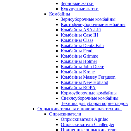
Зерновые жатки
Кукурузные жатки
Комбайны
Зерноуборочные комбайны
Картофелеуборочные комбайны
Комбайны ASA-Lift
Комбайны Case IH
Комбайны Claas
Комбайны Deutz-Fahr
Комбайны Fendt
Комбайны Grimme
Комбайны Holmer
Комбайны John Deere
Комбайны Krone
Комбайны Massey Ferguson
Комбайны New Holland
Комбайны ROPA
Кормоуборочные комбайны
Свеклоуборочные комбайны
Техника для уборки корнеплодов
Опрыскивательная и поливочная техника
Опрыскиватели
Опрыскиватели Agrifac
Опрыскиватели Challenger
Прицепные опрыскиватели