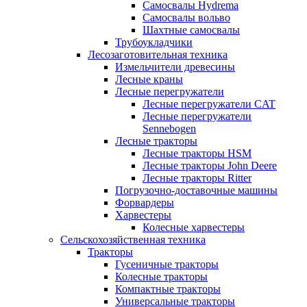
Самосвалы Hydrema
Самосвалы вольво
Шахтные самосвалы
Трубоукладчики
Лесозаготовительная техника
Измельчители древесины
Лесные краны
Лесные перегружатели
Лесные перегружатели CAT
Лесные перегружатели
Sennebogen
Лесные тракторы
Лесные тракторы HSM
Лесные тракторы John Deere
Лесные тракторы Ritter
Погрузочно-доставочные машины
Форвардеры
Харвестеры
Колесные харвестеры
Сельскохозяйственная техника
Тракторы
Гусеничные тракторы
Колесные тракторы
Компактные тракторы
Универсальные тракторы