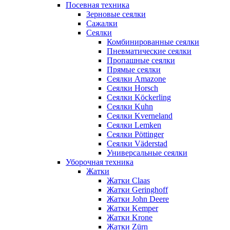
Посевная техника
Зерновые сеялки
Сажалки
Сеялки
Комбинированные сеялки
Пневматические сеялки
Пропашные сеялки
Прямые сеялки
Сеялки Amazone
Сеялки Horsch
Сеялки Köckerling
Сеялки Kuhn
Сеялки Kverneland
Сеялки Lemken
Сеялки Pöttinger
Сеялки Väderstad
Универсальные сеялки
Уборочная техника
Жатки
Жатки Claas
Жатки Geringhoff
Жатки John Deere
Жатки Kemper
Жатки Krone
Жатки Zürn