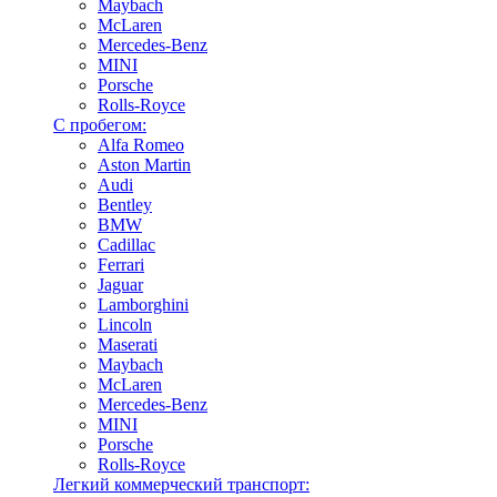
Maybach
McLaren
Mercedes-Benz
MINI
Porsche
Rolls-Royce
С пробегом:
Alfa Romeo
Aston Martin
Audi
Bentley
BMW
Cadillac
Ferrari
Jaguar
Lamborghini
Lincoln
Maserati
Maybach
McLaren
Mercedes-Benz
MINI
Porsche
Rolls-Royce
Легкий коммерческий транспорт: