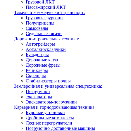
Грузовой ЛКТ
Пассажирский ЛКТ
Тяжелый коммерческий транспорт:
Грузовые фургоны
Полуприцепы
Самосвалы
Седельные тягачи
Дорожно-строительная техника:
Автогрейдеры
Асфальтоукладчики
Бульдозеры
Дорожные катки
Дорожные фрезы
Рециклеры
Скреперы
Стабилизаторы почвы
Землеройная и универсальная спецтехника:
Погрузчики
Экскаваторы
Экскаваторы-погрузчики
Карьерная и горнодобывающая техника:
Буровые установки
Дробильные комплексы
Лесные перегружатели
Погрузочно-доставочные машины