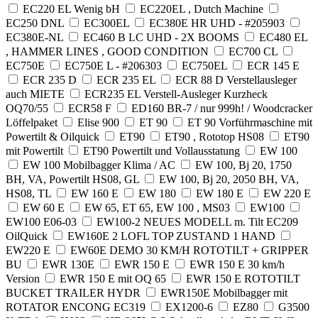
EC220 EL Wenig bH
EC220EL , Dutch Machine
EC250 DNL
EC300EL
EC380E HR UHD - #205903
EC380E-NL
EC460 B LC UHD - 2X BOOMS
EC480 EL
, HAMMER LINES , GOOD CONDITION
EC700 CL
EC750E
EC750E L - #206303
EC750EL
ECR 145 E
ECR 235 D
ECR 235 EL
ECR 88 D Verstellausleger
auch MIETE
ECR235 EL Verstell-Ausleger Kurzheck
OQ70/55
ECR58 F
ED160 BR-7 / nur 999h! / Woodcracker
Löffelpaket
Elise 900
ET 90
ET 90 Vorführmaschine mit
Powertilt & Oilquick
ET90
ET90 , Rototop HS08
ET90
mit Powertilt
ET90 Powertilt und Vollausstatung
EW 100
EW 100 Mobilbagger Klima / AC
EW 100, Bj 20, 1750
BH, VA, Powertilt HS08, GL
EW 100, Bj 20, 2050 BH, VA,
HS08, TL
EW 160 E
EW 180
EW 180 E
EW 220 E
EW 60 E
EW 65, ET 65, EW 100 , MS03
EW100
EW100 E06-03
EW100-2 NEUES MODELL m. Tilt EC209
OilQuick
EW160E 2 LOFL TOP ZUSTAND 1 HAND
EW220 E
EW60E DEMO 30 KM/H ROTOTILT + GRIPPER
BU
EWR 130E
EWR 150 E
EWR 150 E 30 km/h
Version
EWR 150 E mit OQ 65
EWR 150 E ROTOTILT
BUCKET TRAILER HYDR
EWR150E Mobilbagger mit
ROTATOR ENCONG EC319
EX1200-6
EZ80
G3500