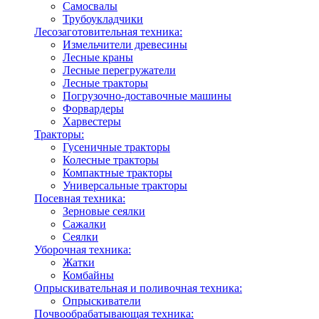
Самосвалы
Трубоукладчики
Лесозаготовительная техника:
Измельчители древесины
Лесные краны
Лесные перегружатели
Лесные тракторы
Погрузочно-доставочные машины
Форвардеры
Харвестеры
Тракторы:
Гусеничные тракторы
Колесные тракторы
Компактные тракторы
Универсальные тракторы
Посевная техника:
Зерновые сеялки
Сажалки
Сеялки
Уборочная техника:
Жатки
Комбайны
Опрыскивательная и поливочная техника:
Опрыскиватели
Почвообрабатывающая техника: