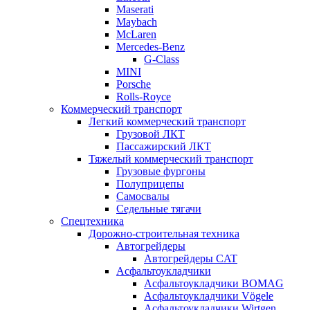
Maserati
Maybach
McLaren
Mercedes-Benz
G-Class
MINI
Porsche
Rolls-Royce
Коммерческий транспорт
Легкий коммерческий транспорт
Грузовой ЛКТ
Пассажирский ЛКТ
Тяжелый коммерческий транспорт
Грузовые фургоны
Полуприцепы
Самосвалы
Седельные тягачи
Спецтехника
Дорожно-строительная техника
Автогрейдеры
Автогрейдеры CAT
Асфальтоукладчики
Асфальтоукладчики BOMAG
Асфальтоукладчики Vögele
Асфальтоукладчики Wirtgen