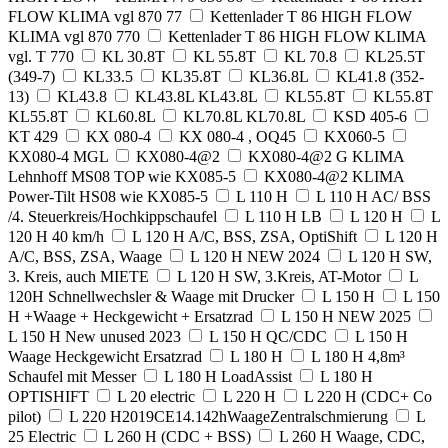
FLOW KLIMA vgl 870 77
Kettenlader T 86 HIGH FLOW
KLIMA vgl 870 770
Kettenlader T 86 HIGH FLOW KLIMA
vgl. T 770
KL 30.8T
KL 55.8T
KL 70.8
KL25.5T
(349-7)
KL33.5
KL35.8T
KL36.8L
KL41.8 (352-
13)
KL43.8
KL43.8L KL43.8L
KL55.8T
KL55.8T
KL55.8T
KL60.8L
KL70.8L KL70.8L
KSD 405-6
KT 429
KX 080-4
KX 080-4 , OQ45
KX060-5
KX080-4 MGL
KX080-4@2
KX080-4@2 G KLIMA
Lehnhoff MS08 TOP wie KX085-5
KX080-4@2 KLIMA
Power-Tilt HS08 wie KX085-5
L 110 H
L 110 H AC/ BSS
/4. Steuerkreis/Hochkippschaufel
L 110 H LB
L 120 H
L
120 H 40 km/h
L 120 H A/C, BSS, ZSA, OptiShift
L 120 H
A/C, BSS, ZSA, Waage
L 120 H NEW 2024
L 120 H SW,
3. Kreis, auch MIETE
L 120 H SW, 3.Kreis, AT-Motor
L
120H Schnellwechsler & Waage mit Drucker
L 150 H
L 150
H +Waage + Heckgewicht + Ersatzrad
L 150 H NEW 2025
L 150 H New unused 2023
L 150 H QC/CDC
L 150 H
Waage Heckgewicht Ersatzrad
L 180 H
L 180 H 4,8m³
Schaufel mit Messer
L 180 H LoadAssist
L 180 H
OPTISHIFT
L 20 electric
L 220 H
L 220 H (CDC+ Co
pilot)
L 220 H2019CE14.142hWaageZentralschmierung
L
25 Electric
L 260 H (CDC + BSS)
L 260 H Waage, CDC,