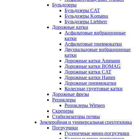
Бульдозеры
Бульдозеры CAT
Бульдозеры Komatsu
Бульдозеры Liebherr
Дорожные катки
Асфальтовые вибрационные
катки
Асфальтовые пневмокатки
Двухвальцовые вибрационные
катки
Дорожные катки Ammann
Дорожные катки BOMAG
Дорожные катки CAT
Дорожные катки Hamm
Дорожные пневмокатки
Колесные грунтовые катки
Дорожные фрезы
Рециклеры
Рециклеры Wirtgen
Скреперы
Стабилизаторы почвы
Землеройная и универсальная спецтехника
Погрузчики
Гусеничные мини-погрузчики
Колесные мини-погрузчики