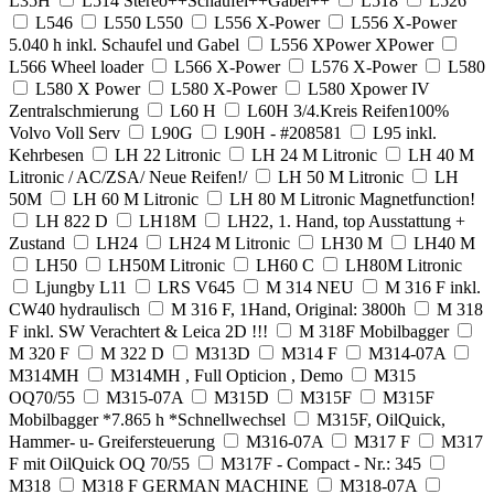
L35H
L514 Stereo++Schaufel++Gabel++
L518
L526
L546
L550 L550
L556 X-Power
L556 X-Power
5.040 h inkl. Schaufel und Gabel
L556 XPower XPower
L566 Wheel loader
L566 X-Power
L576 X-Power
L580
L580 X Power
L580 X-Power
L580 Xpower IV
Zentralschmierung
L60 H
L60H 3/4.Kreis Reifen100%
Volvo Voll Serv
L90G
L90H - #208581
L95 inkl.
Kehrbesen
LH 22 Litronic
LH 24 M Litronic
LH 40 M
Litronic / AC/ZSA/ Neue Reifen!/
LH 50 M Litronic
LH
50M
LH 60 M Litronic
LH 80 M Litronic Magnetfunction!
LH 822 D
LH18M
LH22, 1. Hand, top Ausstattung +
Zustand
LH24
LH24 M Litronic
LH30 M
LH40 M
LH50
LH50M Litronic
LH60 C
LH80M Litronic
Ljungby L11
LRS V645
M 314 NEU
M 316 F inkl.
CW40 hydraulisch
M 316 F, 1Hand, Original: 3800h
M 318
F inkl. SW Verachtert & Leica 2D !!!
M 318F Mobilbagger
M 320 F
M 322 D
M313D
M314 F
M314-07A
M314MH
M314MH , Full Opticion , Demo
M315
OQ70/55
M315-07A
M315D
M315F
M315F
Mobilbagger *7.865 h *Schnellwechsel
M315F, OilQuick,
Hammer- u- Greifersteuerung
M316-07A
M317 F
M317
F mit OilQuick OQ 70/55
M317F - Compact - Nr.: 345
M318
M318 F GERMAN MACHINE
M318-07A