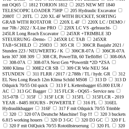
mit OQ65
1812 TORION 1812
2025 NEW MT 1840
TELESCOPIC LOADER 75HP
205 Hydraulic Excavator
2080T
20TL
220 XL 4F WITH BUCKET, SORTING
GRAB WITH ROTATOR
220X L 4F
220X LC / DEMO /
nur 70h / 2022 / X-Line PRO
220X LC VS -gebraucht-
245LR Long Reach Excavator
245XR +TRIMBLE 3D
STEUERUNG -Demo-
245XR LC TAB
245XR
TAB+SCHILD
259D3
305 CR
306CR Baujahr 2021 /
Stunden 223 / NEUWERTIG / K
306CR-07A
306CR-07A
kein 307 308 309
308 CR, PowerTilt, 60 Tieflöffel
308-06A
308-07A
308-07A Next Gen *Powertilt *2D *ZSA
3080 Klima
308E2 CR SB
309 CR Wie NEU 564
STUNDEN
311 FLRR / 2017 / 2.788h / TL / hydr. GR
312
EL Neu Long Reach 12m Klima Schild MS08
313 D
313 D
Oilquick 70/55 Oil quick
313 F L Kettenbagger 65.000 EUR /
AC
313 GC Bagger
315 FLCR - OQ65 - Service neu
315-07B
315F
315F LCR
315FL
315FLCR - 2019
YEAR - 8485 HOURS - POWERTILT
316 FL
316EL
Hydraulikbagger
316F
317 F mit Oilquick 70/55 Trimble
320
320 07A Deutsche Maschine! Top !!!
320 3 buckets
6.815 working houers
320 D 3 GC
320 D3 GC
320 F L
320 F mit OilQuick 70/55 Rototiltsteuerung
320 FL
320