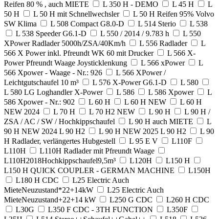
Reifen 80 % , auch MIETE
L 350 H - DEMO
L 45 H
L
50 H
L 50 H mit Schnellwechsler
L 50 H Reifen 95% Volvo
SW Klima
L 508 Compact G8.0-D
L 514 Sterio
L 538
L 538 Speeder G6.1-D
L 550 / 2014 / 9.783 h
L 550
XPower Radlader 5000h/ZSA/40Km/h
L 556 Radlader
L
566 X Power inkl. Pfreundt WK 60 mit Drucker
L 566 X-
Power Pfreundt Waage Joysticklenkung
L 566 xPower
L
566 Xpower - Waage - Nr.: 926
L 566 XPower /
Leichtgutschaufel 10 m³
L 576 X-Power G6.1-D
L 580
L 580 LG Loghandler X-Power
L 586
L 586 Xpower
L
586 Xpower - Nr.: 902
L 60 H
L 60 H NEW
L 60 H
NEW 2024
L 70 H
L 70 H2 NEW
L 90 H
L 90 H /
ZSA / AC / SW / Hochkippschaufel
L 90 H auch MIETE
L
90 H NEW 2024 L 90 H2
L 90 H NEW 2025 L 90 H2
L 90
H Radlader, verlängertes Hubgestell
L 95 E V
L110F
L110H
L110H Radlader mit Pfreundt Waage
L110H2018Hochkippschaufel9,5m³
L120H
L150 H
L150 H QUICK COUPLER - GERMAN MACHINE
L150H
L180 H CDC
L25 Electric Auch
MieteNeuzustand*22+14kW
L25 Electric Auch
MieteNeuzustand+22+14 kW
L250 G CDC
L260 H CDC
L30G
L350 F CDC - 3TH FUNCTION
L350F