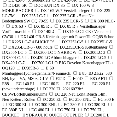
DL 420-5 , 3. Steuerkreis
DL 420-5K
DL 420-7 (CDC)
DL420-5K
DOOSAN DX 85
DX 160 W-3
MOBILBAGGER
DX 165 W-7 Verstellausleger
DX 225
LC-7M
DX 235 LC-7
DX 235 LCR - 5 mit Neu
Bodenplaten SW OQ 70-55
DX 235 LCR- 5
DX 300 NLC-
7
DX 63-7
DX 85 R-3
DX 85 R-7 Verstellausleger
Vorführmaschine
DX140LC
DX140LC-5 CE / Verachtert
CW30
DX140LCR-5 Kettenbagger mit PowerTilt OQ65 Schne
DX225 LC-7 4 BUCKETS
DX225LC-5
DX235LC-5
DX235LCR-5 - 680 hours
DX235LCR-5 Kettenbagger
DX255NLC-5
DX300 LC-5 NARROW
DX300LC-3
DX300LC-5
DX420 LC Abbruchbagger
DX420 LC-5
DX420 LC-7
DX700 LC LO BIG Develon Kettenbagger TL +
OQ120
DX85R-3
E 60
Minibagger/Hydr.Gegenhalter/Neumasch.
E 85, BJ 21/22, 580
BH, hydr. VA, MS08, GLV
E55D
E65D
E85 ARTI
E88
EC 140 EL
EC 160 E
EC 220 EL
EC 220 EL
(new undercarriage)
EC 220 EL 20216073h*
CESWLöffelKameraKlima
EC 220 Neu Long Reach 14m ,
Neu Ketten , Rollen
EC 250 EL
EC 250 ENL
EC 300 E
EC 300 EL
EC 300 ENL
EC 380 E
EC 380 EL
EC 380E NL
EC 480 EL
EC 750 EL
EC 750 EL ,
BUCKET , HYDRAULIC QUICK COUPLER
EC200 E L