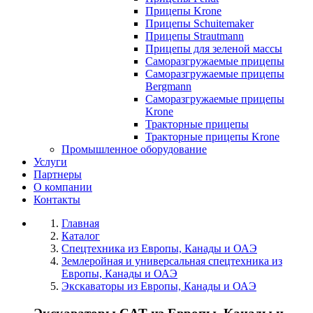
Прицепы Krone
Прицепы Schuitemaker
Прицепы Strautmann
Прицепы для зеленой массы
Саморазгружаемые прицепы
Саморазгружаемые прицепы
Bergmann
Саморазгружаемые прицепы
Krone
Тракторные прицепы
Тракторные прицепы Krone
Промышленное оборудование
Услуги
Партнеры
О компании
Контакты
Главная
Каталог
Спецтехника из Европы, Канады и ОАЭ
Землеройная и универсальная спецтехника из
Европы, Канады и ОАЭ
Экскаваторы из Европы, Канады и ОАЭ