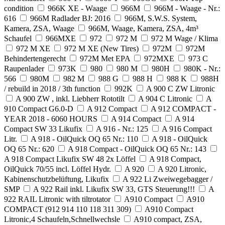
condition
966K XE - Waage
966M
966M - Waage - Nr.:
616
966M Radlader BJ: 2016
966M, S.W.S. System,
Kamera, ZSA, Waage
966M, Waage, Kamera, ZSA, 4m³
Schaufel
966MXE
972
972 M
972 M Wage / Klima
972 M XE
972 M XE (New Tires)
972M
972M
Behindertengerecht
972M Met EPA
972MXE
973 C
Raupenlader
973K
980
980 M
980H
980K - Nr.:
566
980M
982 M
988 G
988 H
988 K
988H
/ rebuild in 2018 / 3th function
992K
A 900 C ZW Litronic
A 900 ZW , inkl. Liebherr Rototilt
A 904 C Litronic
A
910 Compact G6.0-D
A 912 Compact
A 912 COMPACT -
YEAR 2018 - 6060 HOURS
A 914 Compact
A 914
Compact SW 33 Likufix
A 916 - Nr.: 125
A 916 Compact
Litr.
A 918 - OilQuick OQ 65 Nr.: 110
A 918 - OilQuick
OQ 65 Nr.: 620
A 918 Compact - OilQuick OQ 65 Nr.: 143
A 918 Compact Likufix SW 48 2x Löffel
A 918 Compact,
OilQuick 70/55 incl. Löffel Hydr.
A 920
A 920 Litronic,
Kabinenschutzbelüftung, Likufix
A 922 Li Zweiwegebagger /
SMP
A 922 Rail inkl. Likufix SW 33, GTS Steuerung!!!
A
922 RAIL Litronic with tiltrotator
A910 Compact
A910
COMPACT (912 914 110 118 311 309)
A910 Compact
Litronic,4 Schaufeln,Schnellwechsle
A910 compact, ZSA,