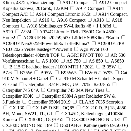
Klima, 4875h, Finanzierung
A912 Compact
A912 Compact
Koparka kołowa, 2016rok, 122KM
A914 Compact
A914
Compact A/C
A914 Compact Litronic 16,5t
A914 Compact,
Neu Inspektion
A916
A916 Compact
A918
A918
Compact
A918 Mobilbagger SW-Likufix 48 + 1 Löffel
A920
A924
A924C Litronic TML TS60D Grab 4500
Hours!
AC90UF Neu20259,5t3x LöffelHS08Klima*Radio
AC90UF Neu20259tPowertilt3x LöffelKlima*
AC90UF-2PB
NEU 2025 Verstellausleger*Powertilt
Agri Pivot T60
Teleskopradlader 40km/h TOP
AGRI PIVOT T80
AR 530
Vorführmaschine
AS 1000
AS 750
AS 850
AS850
B 115 C backhoe loader / 1000 MTH ! / 2021
B 95W
B7-6
B75W
B95W
B95W/5
BW95 / TW95
Cat
910 M Schaufel + Gabel
Cat 910 M Schaufel + Gabel . Super
Zustand
Caterpillar - 374FL ME , U/C 70% - #207855
Caterpillar 745 04A
Caterpillar 745 04A New Tires
Caterpillar 930K
Caterpillar 938M Agrar Radlader SW &
3.Funktio
Caterpillar 950M 2019
CLAAS 7035 Scorpion
CX 130
CX 145 D SR , OQ65
CX 210 D, Bj 18, 4850
BH, Mono, SW21, TL, GL
CX145D, Kettenbagger, 4100Std.
Kamera
CX300D , OQ70/55
CX300D MONO Nr.: 181
CX300D MONO Nr.: 189
D601AHG- Kabine (netto 69.500 €)