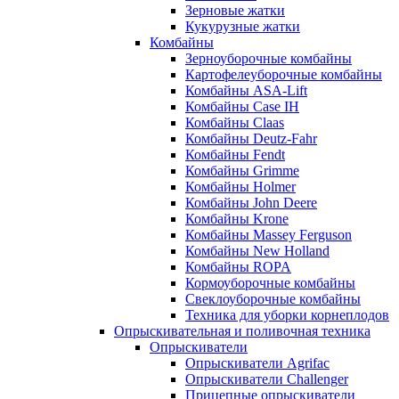
Зерновые жатки
Кукурузные жатки
Комбайны
Зерноуборочные комбайны
Картофелеуборочные комбайны
Комбайны ASA-Lift
Комбайны Case IH
Комбайны Claas
Комбайны Deutz-Fahr
Комбайны Fendt
Комбайны Grimme
Комбайны Holmer
Комбайны John Deere
Комбайны Krone
Комбайны Massey Ferguson
Комбайны New Holland
Комбайны ROPA
Кормоуборочные комбайны
Свеклоуборочные комбайны
Техника для уборки корнеплодов
Опрыскивательная и поливочная техника
Опрыскиватели
Опрыскиватели Agrifac
Опрыскиватели Challenger
Прицепные опрыскиватели