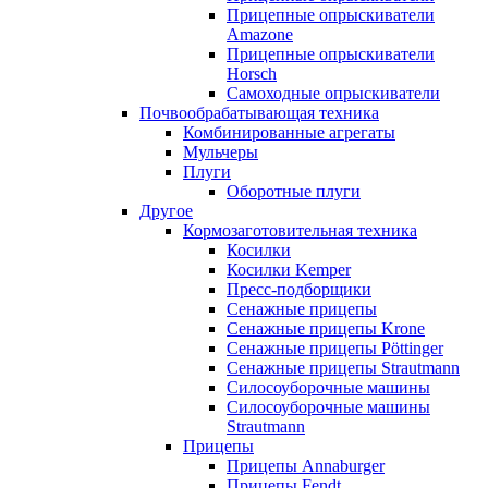
Прицепные опрыскиватели
Amazone
Прицепные опрыскиватели
Horsch
Самоходные опрыскиватели
Почвообрабатывающая техника
Комбинированные агрегаты
Мульчеры
Плуги
Оборотные плуги
Другое
Кормозаготовительная техника
Косилки
Косилки Kemper
Пресс-подборщики
Сенажные прицепы
Сенажные прицепы Krone
Сенажные прицепы Pöttinger
Сенажные прицепы Strautmann
Силосоуборочные машины
Силосоуборочные машины
Strautmann
Прицепы
Прицепы Annaburger
Прицепы Fendt