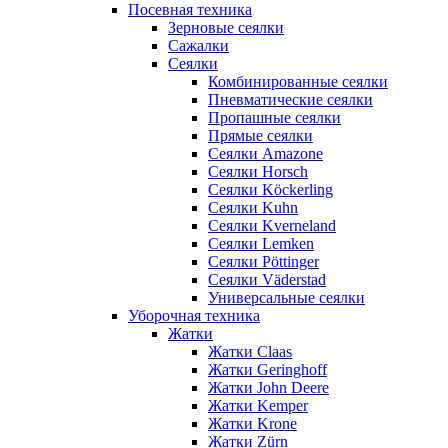
Посевная техника
Зерновые сеялки
Сажалки
Сеялки
Комбинированные сеялки
Пневматические сеялки
Пропашные сеялки
Прямые сеялки
Сеялки Amazone
Сеялки Horsch
Сеялки Köckerling
Сеялки Kuhn
Сеялки Kverneland
Сеялки Lemken
Сеялки Pöttinger
Сеялки Väderstad
Универсальные сеялки
Уборочная техника
Жатки
Жатки Claas
Жатки Geringhoff
Жатки John Deere
Жатки Kemper
Жатки Krone
Жатки Zürn