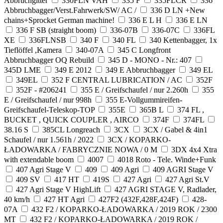
Abbruchgitter
330FLN VAH
335 F
335FLCR
336
Abbruchbagger/Verst.Fahrwerk/SW/ AC /
336 D LN +New
chains+Sprocket German machine!
336 E L H
336 E LN
336 F SB (straight boom)
336-07B
336-07C
336FL
XE
336FLNSB
340 F
340 FL
340 Kettenbagger, 1x
Tieflöffel ,Kamera
340-07A
345 C Longfront
Abbruchbagger OQ Rebuild
345 D - MONO - Nr.: 407
345D LME
349 E 2012
349 E Abbruchbagger
349 EL
349EL
352 F CENTRAL LUBRICATION / AC
352F
352F - #206241
355 E / Greifschaufel / nur 2.260h
355
E / Greifschaufel / nur 998h
355 E-Vollgummireifen-
Greifschaufel-Teleskop-TOP
355E
365B L
374 FL ,
BUCKET , QUICK COUPLER , AIRCO
374F
374FL
38.16 S
385CL Longreach
3CX
3CX / Gabel & 4in1
Schaufel / nur 1.561h / 2022
3CX / KOPARKO-
ŁADOWARKA / FABRYCZNIE NOWA / 0 M
3DX 4x4 Xtra
with extendable boom
4007
4018 Roto - Tele. Winde+Funk
407 Agri Stage V
409
409 Agri
409 AGRI Stage V
409 SV
417 HT
419S
427 Agri
427 Agri St.V
427 Agri Stage V HighLift
427 AGRI STAGE V, Radlader,
40 km/h
427 HT Agri
427F2 (432F,428F,424F)
428-
07A
432 F2 / KOPARKO-ŁADOWARKA / 2019 ROK / 2300
MT
432 F2 / KOPARKO-ŁADOWARKA / 2019 ROK /