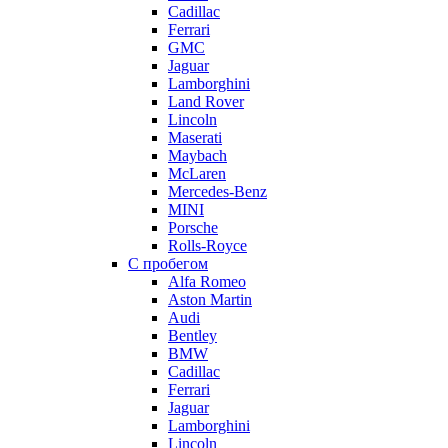
Cadillac
Ferrari
GMC
Jaguar
Lamborghini
Land Rover
Lincoln
Maserati
Maybach
McLaren
Mercedes-Benz
MINI
Porsche
Rolls-Royce
С пробегом
Alfa Romeo
Aston Martin
Audi
Bentley
BMW
Cadillac
Ferrari
Jaguar
Lamborghini
Lincoln