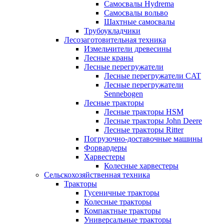
Самосвалы Hydrema
Самосвалы вольво
Шахтные самосвалы
Трубоукладчики
Лесозаготовительная техника
Измельчители древесины
Лесные краны
Лесные перегружатели
Лесные перегружатели CAT
Лесные перегружатели
Sennebogen
Лесные тракторы
Лесные тракторы HSM
Лесные тракторы John Deere
Лесные тракторы Ritter
Погрузочно-доставочные машины
Форвардеры
Харвестеры
Колесные харвестеры
Сельскохозяйственная техника
Тракторы
Гусеничные тракторы
Колесные тракторы
Компактные тракторы
Универсальные тракторы