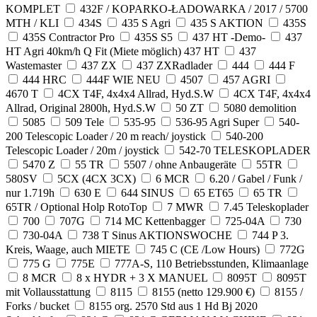
KOMPLET
432F / KOPARKO-ŁADOWARKA / 2017 / 5700
MTH / KLI
434S
435 S Agri
435 S AKTION
435S
435S Contractor Pro
435S S5
437 HT -Demo-
437
HT Agri 40km/h Q Fit (Miete möglich) 437 HT
437
Wastemaster
437 ZX
437 ZXRadlader
444
444 F
444 HRC
444F WIE NEU
4507
457 AGRI
4670 T
4CX T4F, 4x4x4 Allrad, Hyd.S.W
4CX T4F, 4x4x4
Allrad, Original 2800h, Hyd.S.W
50 ZT
5080 demolition
5085
509 Tele
535-95
536-95 Agri Super
540-
200 Telescopic Loader / 20 m reach/ joystick
540-200
Telescopic Loader / 20m / joystick
542-70 TELESKOPLADER
5470 Z
55 TR
5507 / ohne Anbaugeräte
55TR
580SV
5CX (4CX 3CX)
6 MCR
6.20 / Gabel / Funk /
nur 1.719h
630 E
644 SINUS
65 ET65
65 TR
65TR / Optional Holp RotoTop
7 MWR
7.45 Teleskoplader
700
707G
714 MC Kettenbagger
725-04A
730
730-04A
738 T Sinus AKTIONSWOCHE
744 P 3.
Kreis, Waage, auch MIETE
745 C (CE /Low Hours)
772G
775 G
775E
777A-S, 110 Betriebsstunden, Klimaanlage
8 MCR
8 x HYDR + 3 X MANUEL
8095T
8095T
mit Vollausstattung
8115
8155 (netto 129.900 €)
8155 /
Forks / bucket
8155 org. 2570 Std aus 1 Hd Bj 2020