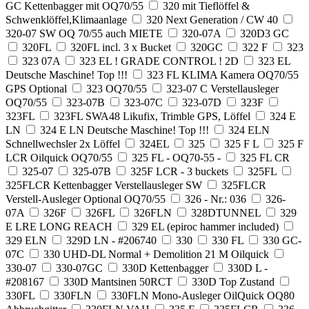
GC Kettenbagger mit OQ70/55
320 mit Tieflöffel &
Schwenklöffel,Klimaanlage
320 Next Generation / CW 40
320-07 SW OQ 70/55 auch MIETE
320-07A
320D3 GC
320FL
320FL incl. 3 x Bucket
320GC
322 F
323
323 07A
323 EL ! GRADE CONTROL ! 2D
323 EL
Deutsche Maschine! Top !!!
323 FL KLIMA Kamera OQ70/55
GPS Optional
323 OQ70/55
323-07 C Verstellausleger
OQ70/55
323-07B
323-07C
323-07D
323F
323FL
323FL SWA48 Likufix, Trimble GPS, Löffel
324 E
LN
324 E LN Deutsche Maschine! Top !!!
324 ELN
Schnellwechsler 2x Löffel
324EL
325
325 F L
325 F
LCR Oilquick OQ70/55
325 FL - OQ70-55 -
325 FL CR
325-07
325-07B
325F LCR - 3 buckets
325FL
325FLCR Kettenbagger Verstellausleger SW
325FLCR
Verstell-Ausleger Optional OQ70/55
326 - Nr.: 036
326-
07A
326F
326FL
326FLN
328DTUNNEL
329
E LRE LONG REACH
329 EL (epiroc hammer included)
329 ELN
329D LN - #206740
330
330 FL
330 GC-
07C
330 UHD-DL Normal + Demolition 21 M Oilquick
330-07
330-07GC
330D Kettenbagger
330D L -
#208167
330D Mantsinen 50RCT
330D Top Zustand
330FL
330FLN
330FLN Mono-Ausleger OilQuick OQ80