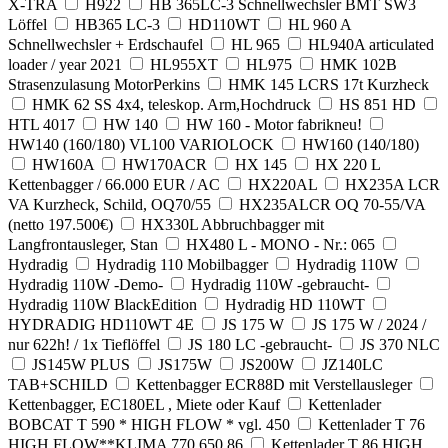
X-TRA
H922
HB 365LC-3 Schnellwechsler BMT SW3
Löffel
HB365 LC-3
HD110WT
HL 960 A
Schnellwechsler + Erdschaufel
HL 965
HL940A articulated
loader / year 2021
HL955XT
HL975
HMK 102B
Strasenzulasung MotorPerkins
HMK 145 LCRS 17t Kurzheck
HMK 62 SS 4x4, teleskop. Arm,Hochdruck
HS 851 HD
HTL 4017
HW 140
HW 160 - Motor fabrikneu!
HW140 (160/180) VL100 VARIOLOCK
HW160 (140/180)
HW160A
HW170ACR
HX 145
HX 220 L
Kettenbagger / 66.000 EUR / AC
HX220AL
HX235A LCR
VA Kurzheck, Schild, OQ70/55
HX235ALCR OQ 70-55/VA
(netto 197.500€)
HX330L Abbruchbagger mit
Langfrontausleger, Stan
HX480 L - MONO - Nr.: 065
Hydradig
Hydradig 110 Mobilbagger
Hydradig 110W
Hydradig 110W -Demo-
Hydradig 110W -gebraucht-
Hydradig 110W BlackEdition
Hydradig HD 110WT
HYDRADIG HD110WT 4E
JS 175 W
JS 175 W / 2024 /
nur 622h! / 1x Tieflöffel
JS 180 LC -gebraucht-
JS 370 NLC
JS145W PLUS
JS175W
JS200W
JZ140LC
TAB+SCHILD
Kettenbagger ECR88D mit Verstellausleger
Kettenbagger, EC180EL , Miete oder Kauf
Kettenlader
BOBCAT T 590 * HIGH FLOW * vgl. 450
Kettenlader T 76
HIGH FLOW**KLIMA 770 650 86
Kettenlader T 86 HIGH