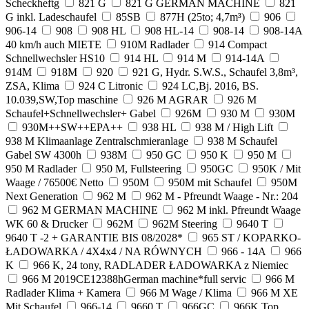
Scheckheftg
821 G
821 G GERMAN MACHINE
821
G inkl. Ladeschaufel
85SB
877H (25to; 4,7m³)
906
906-14
908
908 HL
908 HL-14
908-14
908-14A
40 km/h auch MIETE
910M Radlader
914 Compact
Schnellwechsler HS10
914 HL
914 M
914-14A
914M
918M
920
921 G, Hydr. S.W.S., Schaufel 3,8m³,
ZSA, Klima
924 C Litronic
924 LC,Bj. 2016, BS.
10.039,SW,Top maschine
926 M AGRAR
926 M
Schaufel+Schnellwechsler+ Gabel
926M
930 M
930M
930M++SW++EPA++
938 HL
938 M / High Lift
938 M Klimaanlage Zentralschmieranlage
938 M Schaufel
Gabel SW 4300h
938M
950 GC
950 K
950 M
950 M Radlader
950 M, Fullsteering
950GC
950K / Mit
Waage / 76500€ Netto
950M
950M mit Schaufel
950M
Next Generation
962 M
962 M - Pfreundt Waage - Nr.: 204
962 M GERMAN MACHINE
962 M inkl. Pfreundt Waage
WK 60 & Drucker
962M
962M Steering
9640 T
9640 T -2 + GARANTIE BIS 08/2028*
965 ST / KOPARKO-
ŁADOWARKA / 4X4x4 / NA RÓWNYCH
966 - 14A
966
K
966 K, 24 tony, RADLADER ŁADOWARKA z Niemiec
966 M 2019CE12388hGerman machine*full servic
966 M
Radlader Klima + Kamera
966 M Wage / Klima
966 M XE
Mit Schaufel
966-14
9660 T
966GC
966K Top