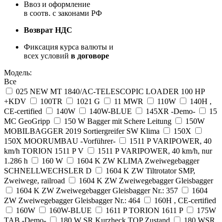
Ввоз и оформление
в соотв. с законами РФ
Возврат НДС
Фиксация курса валюты и
всех условий
в договоре
Модель:
Все
025 NEW MT 1840/AC-TELESCOPIC LOADER 100 HP
+KDV
100TR
1021 G
11 MWR
110W
140H ,
CE-certified
140W
140W-BLUE
145XR -Demo-
15
MC GeoGripp
150 W Bagger mit Schere Leitung
150W
MOBILBAGGER 2019 Sortiergreifer SW Klima
150X
150X MOORUMBAU -Vorführer-
1511 P VARIPOWER, 40
km/h TORION 1511 P V
1511 P VARIPOWER, 40 km/h, nur
1.286 h
160 W
1604 K ZW KLIMA Zweiwegebagger
SCHNELLWECHSLER D
1604 K ZW Tiltrotator SMP,
Zweiwege, railroad
1604 K ZW Zweiwegebagger Gleisbagger
1604 K ZW Zweiwegebagger Gleisbagger Nr.: 357
1604
ZW Zweiwegebagger Gleisbagger Nr.: 464
160H , CE-certified
160W
160W-BLUE
1611 P TORION 1611 P
175W
TAB -Demo-
180 W SR Kurzheck TOP Zustand
180 WSR