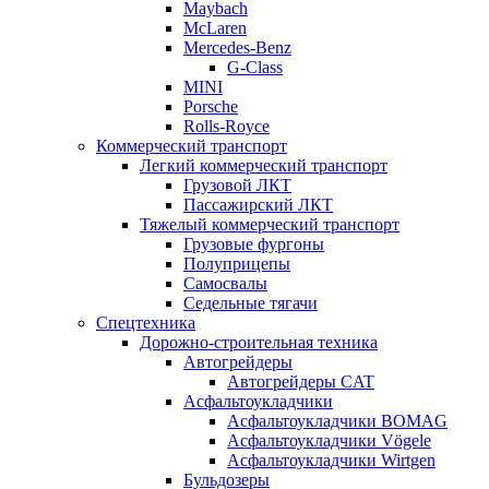
Maybach
McLaren
Mercedes-Benz
G-Class
MINI
Porsche
Rolls-Royce
Коммерческий транспорт
Легкий коммерческий транспорт
Грузовой ЛКТ
Пассажирский ЛКТ
Тяжелый коммерческий транспорт
Грузовые фургоны
Полуприцепы
Самосвалы
Седельные тягачи
Спецтехника
Дорожно-строительная техника
Автогрейдеры
Автогрейдеры CAT
Асфальтоукладчики
Асфальтоукладчики BOMAG
Асфальтоукладчики Vögele
Асфальтоукладчики Wirtgen
Бульдозеры