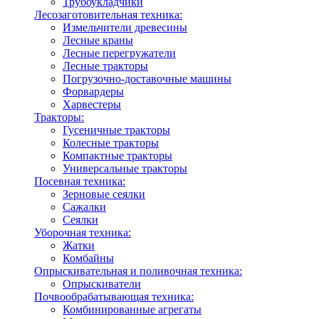
Трубоукладчики
Лесозаготовительная техника:
Измельчители древесины
Лесные краны
Лесные перегружатели
Лесные тракторы
Погрузочно-доставочные машины
Форвардеры
Харвестеры
Тракторы:
Гусеничные тракторы
Колесные тракторы
Компактные тракторы
Универсальные тракторы
Посевная техника:
Зерновые сеялки
Сажалки
Сеялки
Уборочная техника:
Жатки
Комбайны
Опрыскивательная и поливочная техника:
Опрыскиватели
Почвообрабатывающая техника:
Комбинированные агрегаты