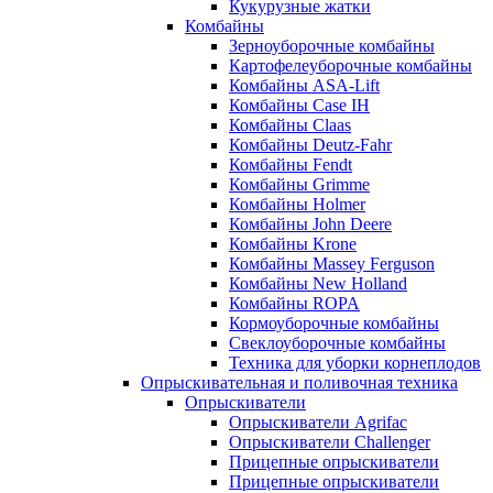
Кукурузные жатки
Комбайны
Зерноуборочные комбайны
Картофелеуборочные комбайны
Комбайны ASA-Lift
Комбайны Case IH
Комбайны Claas
Комбайны Deutz-Fahr
Комбайны Fendt
Комбайны Grimme
Комбайны Holmer
Комбайны John Deere
Комбайны Krone
Комбайны Massey Ferguson
Комбайны New Holland
Комбайны ROPA
Кормоуборочные комбайны
Свеклоуборочные комбайны
Техника для уборки корнеплодов
Опрыскивательная и поливочная техника
Опрыскиватели
Опрыскиватели Agrifac
Опрыскиватели Challenger
Прицепные опрыскиватели
Прицепные опрыскиватели