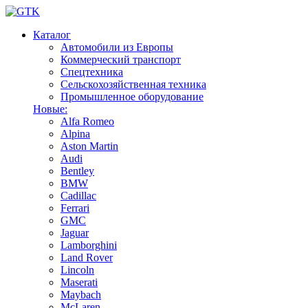
Каталог
Автомобили из Европы
Коммерческий транспорт
Спецтехника
Сельскохозяйственная техника
Промышленное оборудование
Новые:
Alfa Romeo
Alpina
Aston Martin
Audi
Bentley
BMW
Cadillac
Ferrari
GMC
Jaguar
Lamborghini
Land Rover
Lincoln
Maserati
Maybach
McLaren