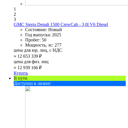
1
2
3
GMC Sierra Denali 1500 CrewCab - 3,0l V6 Diesel
Состояние:
Новый
Год выпуска:
2025
Пробег:
50
Мощность, лс:
277
цена для юр. лиц, с НДС
≈
12 653 339 ₽
цена для физ. лиц
≈
12 939 166 ₽
Купить
В пути
Доступно в лизинг