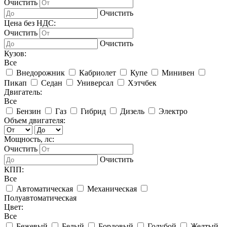
Очистить
Очистить
Цена без НДС:
Очистить
Очистить
Кузов:
Все
Внедорожник
Кабриолет
Купе
Минивен
Пикап
Седан
Универсал
Хэтчбек
Двигатель:
Все
Бензин
Газ
Гибрид
Дизель
Электро
Объем двигателя:
Мощность, лс:
Очистить
Очистить
КПП:
Все
Автоматическая
Механическая
Полуавтоматическая
Цвет:
Все
Бежевый
Белый
Бордовый
Голубой
Желтый