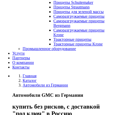
Прицепы Schuitemaker
Прицепы Strautmann
Прицепы для зеленой массы
Саморазгружаемые прицепы
Саморазгружаемые прицепы
Bergmann
Саморазгружаемые прицепы
Krone
Тракторные прицепы
Тракторные прицепы Krone
Промышленное оборудование
Услуги
Партнеры
О компании
Контакты
Главная
Каталог
Автомобили из Германии
Автомобили GMC из Германии
купить без рисков, с доставкой
"под ключ" в Россию