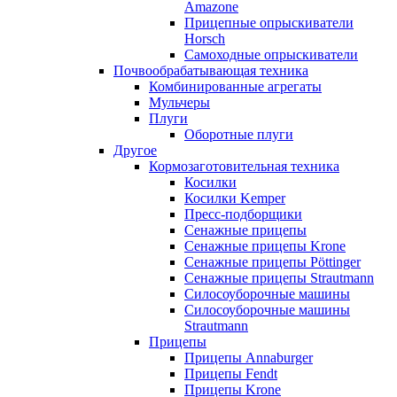
Amazone
Прицепные опрыскиватели
Horsch
Самоходные опрыскиватели
Почвообрабатывающая техника
Комбинированные агрегаты
Мульчеры
Плуги
Оборотные плуги
Другое
Кормозаготовительная техника
Косилки
Косилки Kemper
Пресс-подборщики
Сенажные прицепы
Сенажные прицепы Krone
Сенажные прицепы Pöttinger
Сенажные прицепы Strautmann
Силосоуборочные машины
Силосоуборочные машины
Strautmann
Прицепы
Прицепы Annaburger
Прицепы Fendt
Прицепы Krone