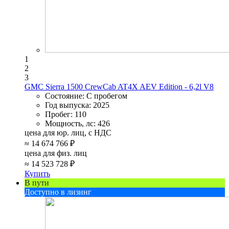
1
2
3
GMC Sierra 1500 CrewCab AT4X AEV Edition - 6,2l V8
Состояние:
С пробегом
Год выпуска:
2025
Пробег:
110
Мощность, лс:
426
цена для юр. лиц, с НДС
≈
14 674 766 ₽
цена для физ. лиц
≈
14 523 728 ₽
Купить
В пути
Доступно в лизинг