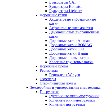
Бульдозеры CAT
Бульдозеры Komatsu
Бульдозеры Liebherr
Дорожные катки
Асфальтовые вибрационные
катки
Асфальтовые пневмокатки
Двухвальцовые вибрационные
катки
Дорожные катки Ammann
Дорожные катки BOMAG
Дорожные катки CAT
Дорожные катки Hamm
Дорожные пневмокатки
Колесные грунтовые катки
Дорожные фрезы
Рециклеры
Рециклеры Wirtgen
Скреперы
Стабилизаторы почвы
Землеройная и универсальная спецтехника
Погрузчики
Гусеничные мини-погрузчики
Колесные мини-погрузчики
Колесные погрузчики