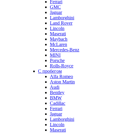
Ferrari
GMC
Jaguar
Lamborghini
Land Rover
Lincoln
Maserati
Maybach
McLaren
Mercedes-Benz
MINI
Porsche
Rolls-Royce
С пробегом
Alfa Romeo
Aston Martin
Audi
Bentley
BMW
Cadillac
Ferrari
Jaguar
Lamborghini
Lincoln
Maserati