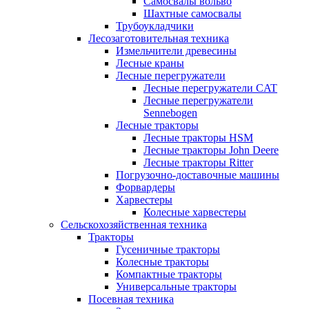
Самосвалы вольво
Шахтные самосвалы
Трубоукладчики
Лесозаготовительная техника
Измельчители древесины
Лесные краны
Лесные перегружатели
Лесные перегружатели CAT
Лесные перегружатели
Sennebogen
Лесные тракторы
Лесные тракторы HSM
Лесные тракторы John Deere
Лесные тракторы Ritter
Погрузочно-доставочные машины
Форвардеры
Харвестеры
Колесные харвестеры
Сельскохозяйственная техника
Тракторы
Гусеничные тракторы
Колесные тракторы
Компактные тракторы
Универсальные тракторы
Посевная техника