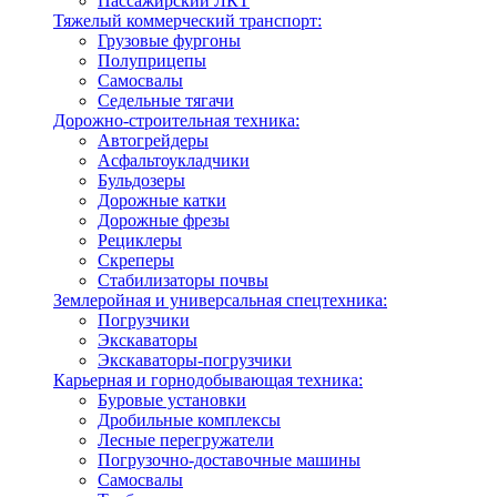
Пассажирский ЛКТ
Тяжелый коммерческий транспорт:
Грузовые фургоны
Полуприцепы
Самосвалы
Седельные тягачи
Дорожно-строительная техника:
Автогрейдеры
Асфальтоукладчики
Бульдозеры
Дорожные катки
Дорожные фрезы
Рециклеры
Скреперы
Стабилизаторы почвы
Землеройная и универсальная спецтехника:
Погрузчики
Экскаваторы
Экскаваторы-погрузчики
Карьерная и горнодобывающая техника:
Буровые установки
Дробильные комплексы
Лесные перегружатели
Погрузочно-доставочные машины
Самосвалы