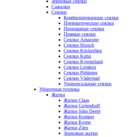
Зерновые сеялки
Сажалки
Сеялки
Комбинированные сеялки
Пневматические сеялки
Пропашные сеялки
Прямые сеялки
Сеялки Amazone
Сеялки Horsch
Сеялки Köckerling
Сеялки Kuhn
Сеялки Kverneland
Сеялки Lemken
Сеялки Pöttinger
Сеялки Väderstad
Универсальные сеялки
Уборочная техника
Жатки
Жатки Claas
Жатки Geringhoff
Жатки John Deere
Жатки Kemper
Жатки Krone
Жатки Zürn
Зерновые жатки