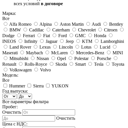
всех условий
в договоре
Марка:
Все
Alfa Romeo
Alpina
Aston Martin
Audi
Bentley
BMW
Cadillac
Caterham
Chevrolet
Citroen
Dodge
Ferrari
Fiat
Ford
GMC
Honda
INEOS
Infinity
Jaguar
Jeep
KTM
Lamborghini
Land Rover
Lexus
Lincoln
Lotus
Lucid
Maserati
Maybach
McLaren
Mercedes-Benz
MINI
Mitsubishi
Nissan
Opel
Polestar
Porsche
Renault
Rolls-Royce
Skoda
Smart
Tesla
Toyota
Volkswagen
Volvo
Модель:
Все
Hummer
Sierra
YUKON
Год выпуска:
Все параметры фильтра
Пробег:
Очистить
Очистить
Цена с НДС: