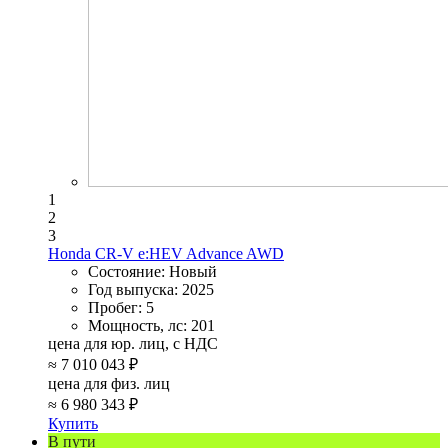
1
2
3
Honda CR-V e:HEV Advance AWD
Состояние:
Новый
Год выпуска:
2025
Пробег:
5
Мощность, лс:
201
цена для юр. лиц, с НДС
≈
7 010 043 ₽
цена для физ. лиц
≈
6 980 343 ₽
Купить
В пути