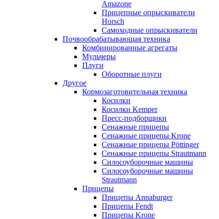
Amazone
Прицепные опрыскиватели
Horsch
Самоходные опрыскиватели
Почвообрабатывающая техника
Комбинированные агрегаты
Мульчеры
Плуги
Оборотные плуги
Другое
Кормозаготовительная техника
Косилки
Косилки Kemper
Пресс-подборщики
Сенажные прицепы
Сенажные прицепы Krone
Сенажные прицепы Pöttinger
Сенажные прицепы Strautmann
Силосоуборочные машины
Силосоуборочные машины
Strautmann
Прицепы
Прицепы Annaburger
Прицепы Fendt
Прицепы Krone