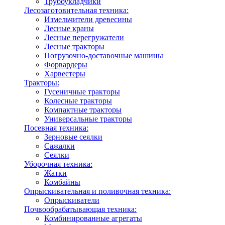
Трубоукладчики
Лесозаготовительная техника:
Измельчители древесины
Лесные краны
Лесные перегружатели
Лесные тракторы
Погрузочно-доставочные машины
Форвардеры
Харвестеры
Тракторы:
Гусеничные тракторы
Колесные тракторы
Компактные тракторы
Универсальные тракторы
Посевная техника:
Зерновые сеялки
Сажалки
Сеялки
Уборочная техника:
Жатки
Комбайны
Опрыскивательная и поливочная техника:
Опрыскиватели
Почвообрабатывающая техника:
Комбинированные агрегаты