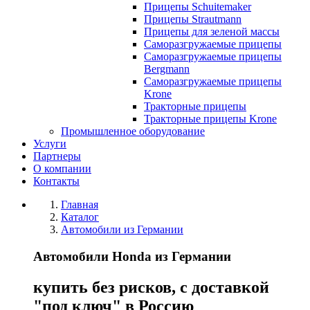
Прицепы Schuitemaker
Прицепы Strautmann
Прицепы для зеленой массы
Саморазгружаемые прицепы
Саморазгружаемые прицепы
Bergmann
Саморазгружаемые прицепы
Krone
Тракторные прицепы
Тракторные прицепы Krone
Промышленное оборудование
Услуги
Партнеры
О компании
Контакты
Главная
Каталог
Автомобили из Германии
Автомобили Honda из Германии
купить без рисков, с доставкой
"под ключ" в Россию