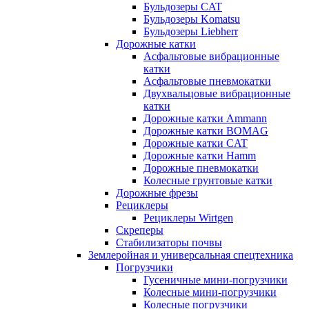
Бульдозеры CAT
Бульдозеры Komatsu
Бульдозеры Liebherr
Дорожные катки
Асфальтовые вибрационные
катки
Асфальтовые пневмокатки
Двухвальцовые вибрационные
катки
Дорожные катки Ammann
Дорожные катки BOMAG
Дорожные катки CAT
Дорожные катки Hamm
Дорожные пневмокатки
Колесные грунтовые катки
Дорожные фрезы
Рециклеры
Рециклеры Wirtgen
Скреперы
Стабилизаторы почвы
Землеройная и универсальная спецтехника
Погрузчики
Гусеничные мини-погрузчики
Колесные мини-погрузчики
Колесные погрузчики