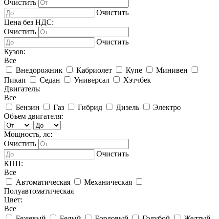
Очистить
Очистить
Цена без НДС:
Очистить
Очистить
Кузов:
Все
Внедорожник
Кабриолет
Купе
Минивен
Пикап
Седан
Универсал
Хэтчбек
Двигатель:
Все
Бензин
Газ
Гибрид
Дизель
Электро
Объем двигателя:
Мощность, лс:
Очистить
Очистить
КПП:
Все
Автоматическая
Механическая
Полуавтоматическая
Цвет:
Все
Бежевый
Белый
Бордовый
Голубой
Желтый