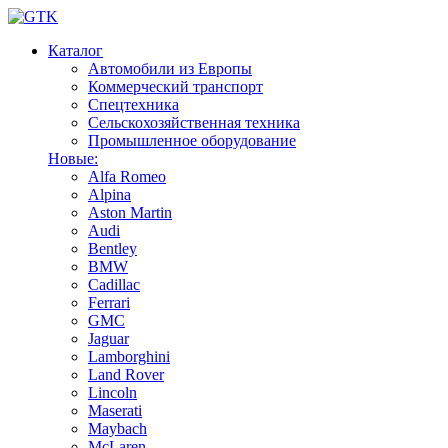
Каталог
Автомобили из Европы
Коммерческий транспорт
Спецтехника
Сельскохозяйственная техника
Промышленное оборудование
Новые:
Alfa Romeo
Alpina
Aston Martin
Audi
Bentley
BMW
Cadillac
Ferrari
GMC
Jaguar
Lamborghini
Land Rover
Lincoln
Maserati
Maybach
McLaren