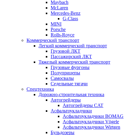
Maybach
McLaren
Mercedes-Benz
G-Class
MINI
Porsche
Rolls-Royce
Коммерческий транспорт
Легкий коммерческий транспорт
Грузовой ЛКТ
Пассажирский ЛКТ
Тяжелый коммерческий транспорт
Грузовые фургоны
Полуприцепы
Самосвалы
Седельные тягачи
Спецтехника
Дорожно-строительная техника
Автогрейдеры
Автогрейдеры CAT
Асфальтоукладчики
Асфальтоукладчики BOMAG
Асфальтоукладчики Vögele
Асфальтоукладчики Wirtgen
Бульдозеры