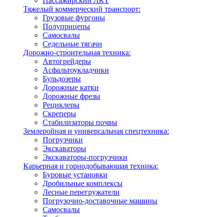
Пассажирский ЛКТ
Тяжелый коммерческий транспорт:
Грузовые фургоны
Полуприцепы
Самосвалы
Седельные тягачи
Дорожно-строительная техника:
Автогрейдеры
Асфальтоукладчики
Бульдозеры
Дорожные катки
Дорожные фрезы
Рециклеры
Скреперы
Стабилизаторы почвы
Землеройная и универсальная спецтехника:
Погрузчики
Экскаваторы
Экскаваторы-погрузчики
Карьерная и горнодобывающая техника:
Буровые установки
Дробильные комплексы
Лесные перегружатели
Погрузочно-доставочные машины
Самосвалы