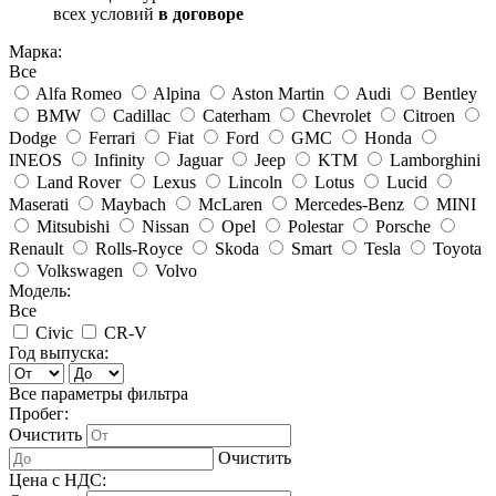
всех условий
в договоре
Марка:
Все
Alfa Romeo
Alpina
Aston Martin
Audi
Bentley
BMW
Cadillac
Caterham
Chevrolet
Citroen
Dodge
Ferrari
Fiat
Ford
GMC
Honda
INEOS
Infinity
Jaguar
Jeep
KTM
Lamborghini
Land Rover
Lexus
Lincoln
Lotus
Lucid
Maserati
Maybach
McLaren
Mercedes-Benz
MINI
Mitsubishi
Nissan
Opel
Polestar
Porsche
Renault
Rolls-Royce
Skoda
Smart
Tesla
Toyota
Volkswagen
Volvo
Модель:
Все
Civic
CR-V
Год выпуска:
Все параметры фильтра
Пробег:
Очистить
Очистить
Цена с НДС: