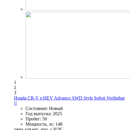
1
2
3
Honda CR-V e:HEV Advance AWD Style Sofort Verfügbar
!!
Состояние:
Новый
Год выпуска:
2025
Пробег:
50
Мощность, лс:
148
цена для юр. лиц, с НДС