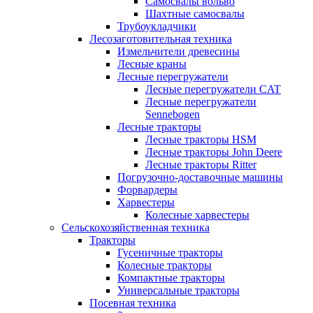
Самосвалы вольво
Шахтные самосвалы
Трубоукладчики
Лесозаготовительная техника
Измельчители древесины
Лесные краны
Лесные перегружатели
Лесные перегружатели CAT
Лесные перегружатели
Sennebogen
Лесные тракторы
Лесные тракторы HSM
Лесные тракторы John Deere
Лесные тракторы Ritter
Погрузочно-доставочные машины
Форвардеры
Харвестеры
Колесные харвестеры
Сельскохозяйственная техника
Тракторы
Гусеничные тракторы
Колесные тракторы
Компактные тракторы
Универсальные тракторы
Посевная техника