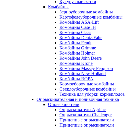
Кукурузные жатки
Комбайны
Зерноуборочные комбайны
Картофелеуборочные комбайны
Комбайны ASA-Lift
Комбайны Case IH
Комбайны Claas
Комбайны Deutz-Fahr
Комбайны Fendt
Комбайны Grimme
Комбайны Holmer
Комбайны John Deere
Комбайны Krone
Комбайны Massey Ferguson
Комбайны New Holland
Комбайны ROPA
Кормоуборочные комбайны
Свеклоуборочные комбайны
Техника для уборки корнеплодов
Опрыскивательная и поливочная техника
Опрыскиватели
Опрыскиватели Agrifac
Опрыскиватели Challenger
Прицепные опрыскиватели
Прицепные опрыскиватели