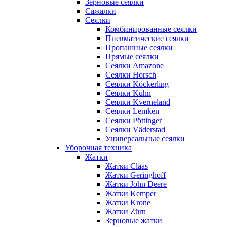
Зерновые сеялки
Сажалки
Сеялки
Комбинированные сеялки
Пневматические сеялки
Пропашные сеялки
Прямые сеялки
Сеялки Amazone
Сеялки Horsch
Сеялки Köckerling
Сеялки Kuhn
Сеялки Kverneland
Сеялки Lemken
Сеялки Pöttinger
Сеялки Väderstad
Универсальные сеялки
Уборочная техника
Жатки
Жатки Claas
Жатки Geringhoff
Жатки John Deere
Жатки Kemper
Жатки Krone
Жатки Zürn
Зерновые жатки