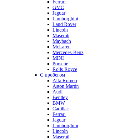
Ferrari
GMC
Jaguar
Lamborghini
Land Rover
Lincoln
Maserati
Maybach
McLaren
Mercedes-Benz
MINI
Porsche
Rolls-Royce
С пробегом
Alfa Romeo
Aston Martin
Audi
Bentley
BMW
Cadillac
Ferrari
Jaguar
Lamborghini
Lincoln
Maserati