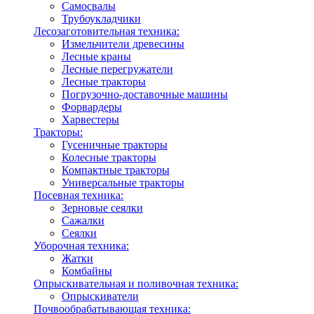
Самосвалы
Трубоукладчики
Лесозаготовительная техника:
Измельчители древесины
Лесные краны
Лесные перегружатели
Лесные тракторы
Погрузочно-доставочные машины
Форвардеры
Харвестеры
Тракторы:
Гусеничные тракторы
Колесные тракторы
Компактные тракторы
Универсальные тракторы
Посевная техника:
Зерновые сеялки
Сажалки
Сеялки
Уборочная техника:
Жатки
Комбайны
Опрыскивательная и поливочная техника:
Опрыскиватели
Почвообрабатывающая техника: