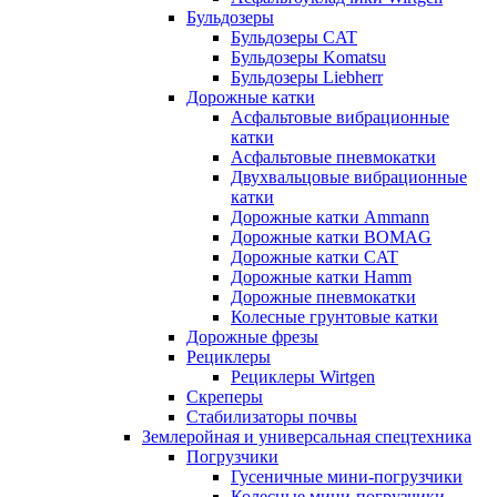
Бульдозеры
Бульдозеры CAT
Бульдозеры Komatsu
Бульдозеры Liebherr
Дорожные катки
Асфальтовые вибрационные
катки
Асфальтовые пневмокатки
Двухвальцовые вибрационные
катки
Дорожные катки Ammann
Дорожные катки BOMAG
Дорожные катки CAT
Дорожные катки Hamm
Дорожные пневмокатки
Колесные грунтовые катки
Дорожные фрезы
Рециклеры
Рециклеры Wirtgen
Скреперы
Стабилизаторы почвы
Землеройная и универсальная спецтехника
Погрузчики
Гусеничные мини-погрузчики
Колесные мини-погрузчики