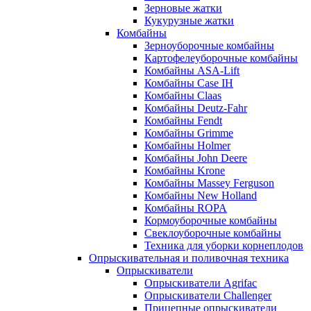
Зерновые жатки
Кукурузные жатки
Комбайны
Зерноуборочные комбайны
Картофелеуборочные комбайны
Комбайны ASA-Lift
Комбайны Case IH
Комбайны Claas
Комбайны Deutz-Fahr
Комбайны Fendt
Комбайны Grimme
Комбайны Holmer
Комбайны John Deere
Комбайны Krone
Комбайны Massey Ferguson
Комбайны New Holland
Комбайны ROPA
Кормоуборочные комбайны
Свеклоуборочные комбайны
Техника для уборки корнеплодов
Опрыскивательная и поливочная техника
Опрыскиватели
Опрыскиватели Agrifac
Опрыскиватели Challenger
Прицепные опрыскиватели