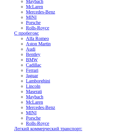
Maybach
McLaren
Mercedes-Benz
MINI
Porsche
Rolls-Royce
С пробегом:
Alfa Romeo
Aston Martin
Audi
Bentley
BMW
Cadillac
Ferrari
Jaguar
Lamborghini
Lincoln
Maserati
Maybach
McLaren
Mercedes-Benz
MINI
Porsche
Rolls-Royce
Легкий коммерческий транспорт: