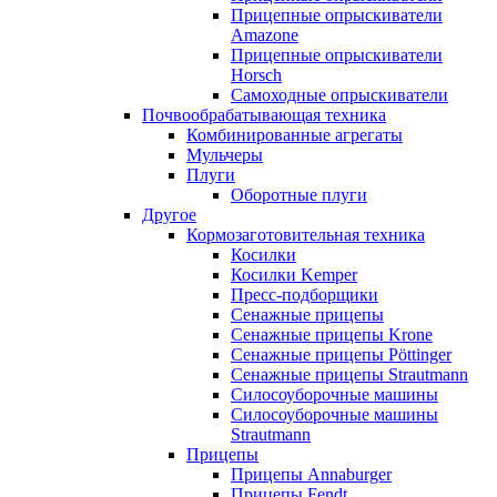
Прицепные опрыскиватели
Amazone
Прицепные опрыскиватели
Horsch
Самоходные опрыскиватели
Почвообрабатывающая техника
Комбинированные агрегаты
Мульчеры
Плуги
Оборотные плуги
Другое
Кормозаготовительная техника
Косилки
Косилки Kemper
Пресс-подборщики
Сенажные прицепы
Сенажные прицепы Krone
Сенажные прицепы Pöttinger
Сенажные прицепы Strautmann
Силосоуборочные машины
Силосоуборочные машины
Strautmann
Прицепы
Прицепы Annaburger
Прицепы Fendt