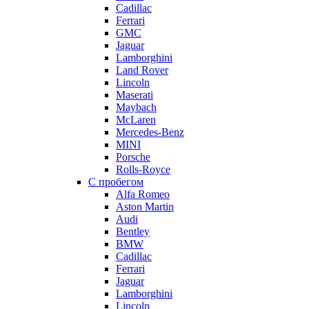
Cadillac
Ferrari
GMC
Jaguar
Lamborghini
Land Rover
Lincoln
Maserati
Maybach
McLaren
Mercedes-Benz
MINI
Porsche
Rolls-Royce
С пробегом
Alfa Romeo
Aston Martin
Audi
Bentley
BMW
Cadillac
Ferrari
Jaguar
Lamborghini
Lincoln