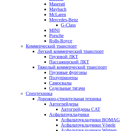
Maserati
Maybach
McLaren
Mercedes-Benz
G-Class
MINI
Porsche
Rolls-Royce
Коммерческий транспорт
Легкий коммерческий транспорт
Грузовой ЛКТ
Пассажирский ЛКТ
Тяжелый коммерческий транспорт
Грузовые фургоны
Полуприцепы
Самосвалы
Седельные тягачи
Спецтехника
Дорожно-строительная техника
Автогрейдеры
Автогрейдеры CAT
Асфальтоукладчики
Асфальтоукладчики BOMAG
Асфальтоукладчики Vögele
Асфальтоукладчики Wirtgen