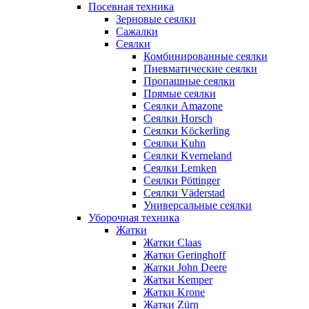
Посевная техника
Зерновые сеялки
Сажалки
Сеялки
Комбинированные сеялки
Пневматические сеялки
Пропашные сеялки
Прямые сеялки
Сеялки Amazone
Сеялки Horsch
Сеялки Köckerling
Сеялки Kuhn
Сеялки Kverneland
Сеялки Lemken
Сеялки Pöttinger
Сеялки Väderstad
Универсальные сеялки
Уборочная техника
Жатки
Жатки Claas
Жатки Geringhoff
Жатки John Deere
Жатки Kemper
Жатки Krone
Жатки Zürn