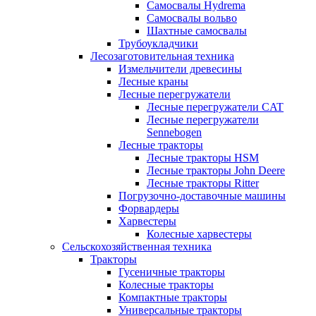
Самосвалы Hydrema
Самосвалы вольво
Шахтные самосвалы
Трубоукладчики
Лесозаготовительная техника
Измельчители древесины
Лесные краны
Лесные перегружатели
Лесные перегружатели CAT
Лесные перегружатели
Sennebogen
Лесные тракторы
Лесные тракторы HSM
Лесные тракторы John Deere
Лесные тракторы Ritter
Погрузочно-доставочные машины
Форвардеры
Харвестеры
Колесные харвестеры
Сельскохозяйственная техника
Тракторы
Гусеничные тракторы
Колесные тракторы
Компактные тракторы
Универсальные тракторы