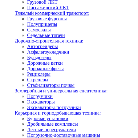
Грузовой ЛКТ
Пассажирский ЛКТ
Тяжелый коммерческий транспорт:
Грузовые фургоны
Полуприцепы
Самосвалы
Седельные тягачи
Дорожно-строительная техника:
Автогрейдеры
Асфальтоукладчики
Бульдозеры
Дорожные катки
Дорожные фрезы
Рециклеры
Скреперы
Стабилизаторы почвы
Землеройная и универсальная спецтехника:
Погрузчики
Экскаваторы
Экскаваторы-погрузчики
Карьерная и горнодобывающая техника:
Буровые установки
Дробильные комплексы
Лесные перегружатели
Погрузочно-доставочные машины