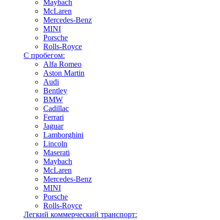
Maybach
McLaren
Mercedes-Benz
MINI
Porsche
Rolls-Royce
С пробегом:
Alfa Romeo
Aston Martin
Audi
Bentley
BMW
Cadillac
Ferrari
Jaguar
Lamborghini
Lincoln
Maserati
Maybach
McLaren
Mercedes-Benz
MINI
Porsche
Rolls-Royce
Легкий коммерческий транспорт: