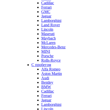
Cadillac
Ferrari
GMC
Jaguar
Lamborghini
Land Rover
Lincoln
Maserati
Maybach
McLaren
Mercedes-Benz
MINI
Porsche
Rolls-Royce
С пробегом
Alfa Romeo
Aston Martin
Audi
Bentley
BMW
Cadillac
Ferrari
Jaguar
Lamborghini
Lincoln