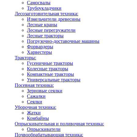
Самосвалы
Трубоукладчики
Лесозаготовительная техника:
Измельчители древесины
Лесные краны
Лесные перегружатели
Лесные тракторы
Погрузочно-доставочные машины
Форвардеры
Харвестеры
Тракторы:
Гусеничные тракторы
Колесные тракторы
Компактные тракторы
Универсальные тракторы
Посевная техника:
Зерновые сеялки
Сажалки
Сеялки
Уборочная техника:
Жатки
Комбайны
Опрыскивательная и поливочная техника:
Опрыскиватели
Почвообрабатывающая техника: