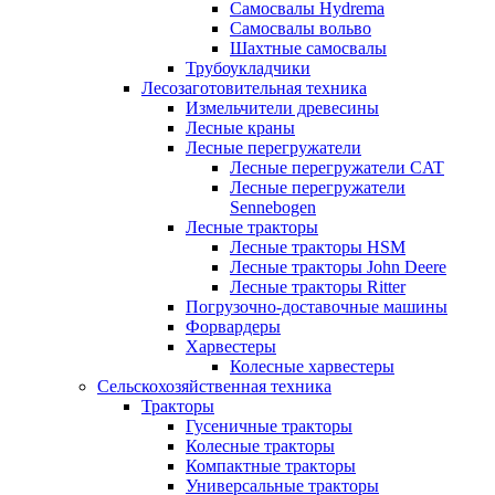
Самосвалы Hydrema
Самосвалы вольво
Шахтные самосвалы
Трубоукладчики
Лесозаготовительная техника
Измельчители древесины
Лесные краны
Лесные перегружатели
Лесные перегружатели CAT
Лесные перегружатели
Sennebogen
Лесные тракторы
Лесные тракторы HSM
Лесные тракторы John Deere
Лесные тракторы Ritter
Погрузочно-доставочные машины
Форвардеры
Харвестеры
Колесные харвестеры
Сельскохозяйственная техника
Тракторы
Гусеничные тракторы
Колесные тракторы
Компактные тракторы
Универсальные тракторы