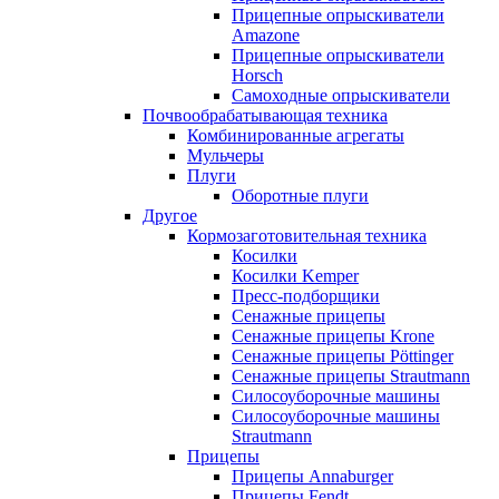
Прицепные опрыскиватели
Amazone
Прицепные опрыскиватели
Horsch
Самоходные опрыскиватели
Почвообрабатывающая техника
Комбинированные агрегаты
Мульчеры
Плуги
Оборотные плуги
Другое
Кормозаготовительная техника
Косилки
Косилки Kemper
Пресс-подборщики
Сенажные прицепы
Сенажные прицепы Krone
Сенажные прицепы Pöttinger
Сенажные прицепы Strautmann
Силосоуборочные машины
Силосоуборочные машины
Strautmann
Прицепы
Прицепы Annaburger
Прицепы Fendt