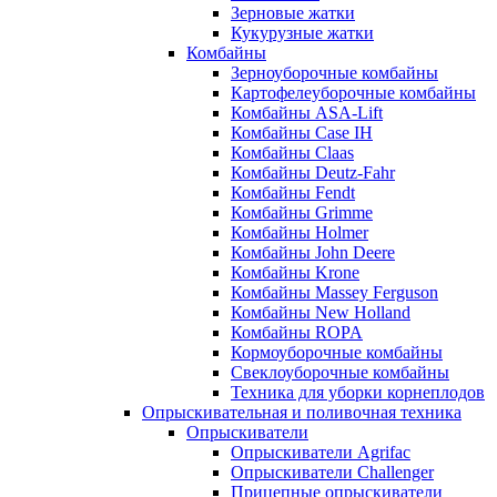
Зерновые жатки
Кукурузные жатки
Комбайны
Зерноуборочные комбайны
Картофелеуборочные комбайны
Комбайны ASA-Lift
Комбайны Case IH
Комбайны Claas
Комбайны Deutz-Fahr
Комбайны Fendt
Комбайны Grimme
Комбайны Holmer
Комбайны John Deere
Комбайны Krone
Комбайны Massey Ferguson
Комбайны New Holland
Комбайны ROPA
Кормоуборочные комбайны
Свеклоуборочные комбайны
Техника для уборки корнеплодов
Опрыскивательная и поливочная техника
Опрыскиватели
Опрыскиватели Agrifac
Опрыскиватели Challenger
Прицепные опрыскиватели