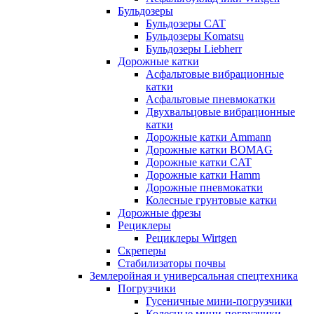
Бульдозеры
Бульдозеры CAT
Бульдозеры Komatsu
Бульдозеры Liebherr
Дорожные катки
Асфальтовые вибрационные
катки
Асфальтовые пневмокатки
Двухвальцовые вибрационные
катки
Дорожные катки Ammann
Дорожные катки BOMAG
Дорожные катки CAT
Дорожные катки Hamm
Дорожные пневмокатки
Колесные грунтовые катки
Дорожные фрезы
Рециклеры
Рециклеры Wirtgen
Скреперы
Стабилизаторы почвы
Землеройная и универсальная спецтехника
Погрузчики
Гусеничные мини-погрузчики
Колесные мини-погрузчики