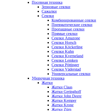
Посевная техника
Зерновые сеялки
Сажалки
Сеялки
Комбинированные сеялки
Пневматические сеялки
Пропашные сеялки
Прямые сеялки
Сеялки Amazone
Сеялки Horsch
Сеялки Köckerling
Сеялки Kuhn
Сеялки Kverneland
Сеялки Lemken
Сеялки Pöttinger
Сеялки Väderstad
Универсальные сеялки
Уборочная техника
Жатки
Жатки Claas
Жатки Geringhoff
Жатки John Deere
Жатки Kemper
Жатки Krone
Жатки Zürn