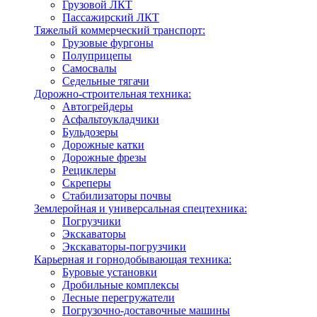
Грузовой ЛКТ
Пассажирский ЛКТ
Тяжелый коммерческий транспорт:
Грузовые фургоны
Полуприцепы
Самосвалы
Седельные тягачи
Дорожно-строительная техника:
Автогрейдеры
Асфальтоукладчики
Бульдозеры
Дорожные катки
Дорожные фрезы
Рециклеры
Скреперы
Стабилизаторы почвы
Землеройная и универсальная спецтехника:
Погрузчики
Экскаваторы
Экскаваторы-погрузчики
Карьерная и горнодобывающая техника:
Буровые установки
Дробильные комплексы
Лесные перегружатели
Погрузочно-доставочные машины