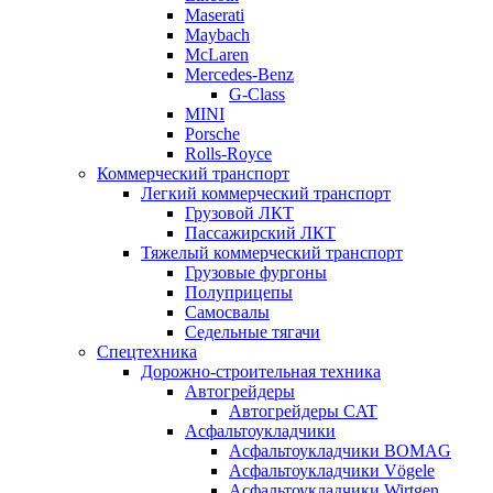
Maserati
Maybach
McLaren
Mercedes-Benz
G-Class
MINI
Porsche
Rolls-Royce
Коммерческий транспорт
Легкий коммерческий транспорт
Грузовой ЛКТ
Пассажирский ЛКТ
Тяжелый коммерческий транспорт
Грузовые фургоны
Полуприцепы
Самосвалы
Седельные тягачи
Спецтехника
Дорожно-строительная техника
Автогрейдеры
Автогрейдеры CAT
Асфальтоукладчики
Асфальтоукладчики BOMAG
Асфальтоукладчики Vögele
Асфальтоукладчики Wirtgen