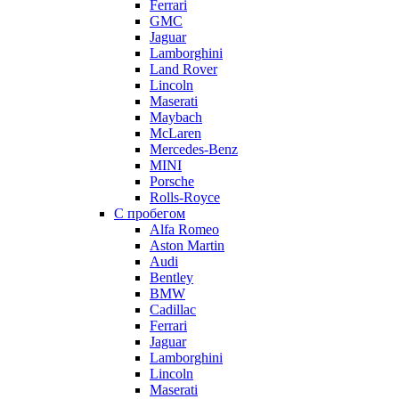
Ferrari
GMC
Jaguar
Lamborghini
Land Rover
Lincoln
Maserati
Maybach
McLaren
Mercedes-Benz
MINI
Porsche
Rolls-Royce
С пробегом
Alfa Romeo
Aston Martin
Audi
Bentley
BMW
Cadillac
Ferrari
Jaguar
Lamborghini
Lincoln
Maserati