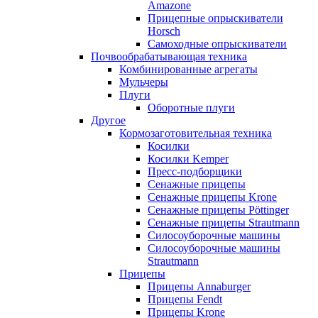
Amazone
Прицепные опрыскиватели
Horsch
Самоходные опрыскиватели
Почвообрабатывающая техника
Комбинированные агрегаты
Мульчеры
Плуги
Оборотные плуги
Другое
Кормозаготовительная техника
Косилки
Косилки Kemper
Пресс-подборщики
Сенажные прицепы
Сенажные прицепы Krone
Сенажные прицепы Pöttinger
Сенажные прицепы Strautmann
Силосоуборочные машины
Силосоуборочные машины
Strautmann
Прицепы
Прицепы Annaburger
Прицепы Fendt
Прицепы Krone