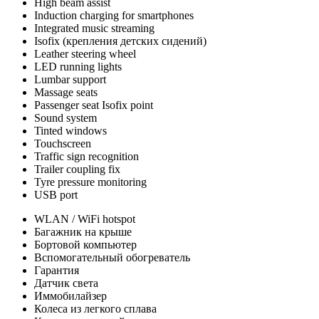
High beam assist
Induction charging for smartphones
Integrated music streaming
Isofix (крепления детских сидений)
Leather steering wheel
LED running lights
Lumbar support
Massage seats
Passenger seat Isofix point
Sound system
Tinted windows
Touchscreen
Traffic sign recognition
Trailer coupling fix
Tyre pressure monitoring
USB port
WLAN / WiFi hotspot
Багажник на крыше
Бортовой компьютер
Вспомогательный обогреватель
Гарантия
Датчик света
Иммобилайзер
Колеса из легкого сплава