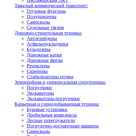
Пассажирский ЛКТ
Тяжелый коммерческий транспорт:
Грузовые фургоны
Полуприцепы
Самосвалы
Седельные тягачи
Дорожно-строительная техника:
Автогрейдеры
Асфальтоукладчики
Бульдозеры
Дорожные катки
Дорожные фрезы
Рециклеры
Скреперы
Стабилизаторы почвы
Землеройная и универсальная спецтехника:
Погрузчики
Экскаваторы
Экскаваторы-погрузчики
Карьерная и горнодобывающая техника:
Буровые установки
Дробильные комплексы
Лесные перегружатели
Погрузочно-доставочные машины
Самосвалы