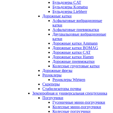
Бульдозеры CAT
Бульдозеры Komatsu
Бульдозеры Liebherr
Дорожные катки
Асфальтовые вибрационные
катки
Асфальтовые пневмокатки
Двухвальцовые вибрационные
катки
Дорожные катки Ammann
Дорожные катки BOMAG
Дорожные катки CAT
Дорожные катки Hamm
Дорожные пневмокатки
Колесные грунтовые катки
Дорожные фрезы
Рециклеры
Рециклеры Wirtgen
Скреперы
Стабилизаторы почвы
Землеройная и универсальная спецтехника
Погрузчики
Гусеничные мини-погрузчики
Колесные мини-погрузчики
Колесные погрузчики