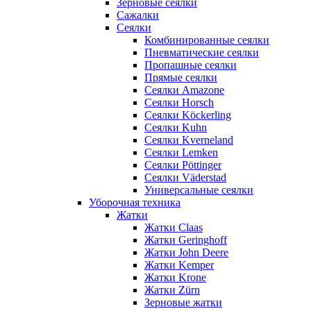
Зерновые сеялки
Сажалки
Сеялки
Комбинированные сеялки
Пневматические сеялки
Пропашные сеялки
Прямые сеялки
Сеялки Amazone
Сеялки Horsch
Сеялки Köckerling
Сеялки Kuhn
Сеялки Kverneland
Сеялки Lemken
Сеялки Pöttinger
Сеялки Väderstad
Универсальные сеялки
Уборочная техника
Жатки
Жатки Claas
Жатки Geringhoff
Жатки John Deere
Жатки Kemper
Жатки Krone
Жатки Zürn
Зерновые жатки