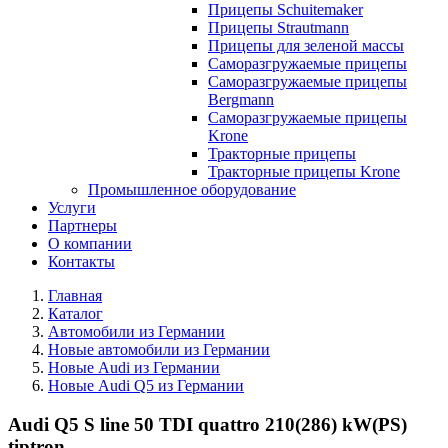
Прицепы Schuitemaker
Прицепы Strautmann
Прицепы для зеленой массы
Саморазгружаемые прицепы
Саморазгружаемые прицепы
Bergmann
Саморазгружаемые прицепы
Krone
Тракторные прицепы
Тракторные прицепы Krone
Промышленное оборудование
Услуги
Партнеры
О компании
Контакты
Главная
Каталог
Автомобили из Германии
Новые автомобили из Германии
Новые Audi из Германии
Новые Audi Q5 из Германии
Audi Q5 S line 50 TDI quattro 210(286) kW(PS)
tiptron