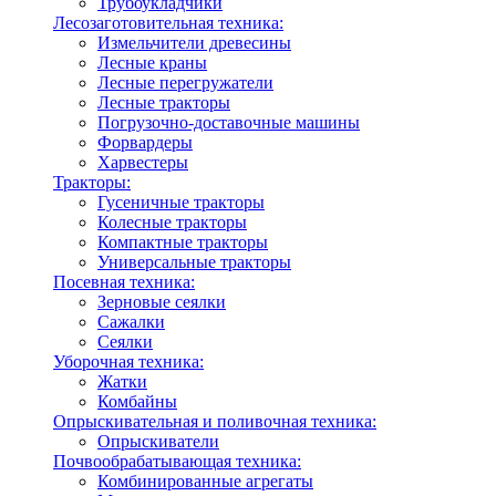
Трубоукладчики
Лесозаготовительная техника:
Измельчители древесины
Лесные краны
Лесные перегружатели
Лесные тракторы
Погрузочно-доставочные машины
Форвардеры
Харвестеры
Тракторы:
Гусеничные тракторы
Колесные тракторы
Компактные тракторы
Универсальные тракторы
Посевная техника:
Зерновые сеялки
Сажалки
Сеялки
Уборочная техника:
Жатки
Комбайны
Опрыскивательная и поливочная техника:
Опрыскиватели
Почвообрабатывающая техника:
Комбинированные агрегаты