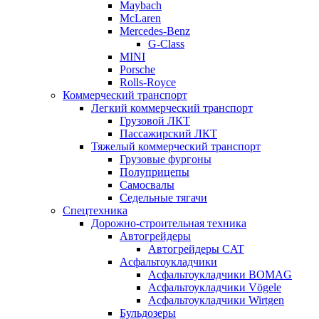
Maybach
McLaren
Mercedes-Benz
G-Class
MINI
Porsche
Rolls-Royce
Коммерческий транспорт
Легкий коммерческий транспорт
Грузовой ЛКТ
Пассажирский ЛКТ
Тяжелый коммерческий транспорт
Грузовые фургоны
Полуприцепы
Самосвалы
Седельные тягачи
Спецтехника
Дорожно-строительная техника
Автогрейдеры
Автогрейдеры CAT
Асфальтоукладчики
Асфальтоукладчики BOMAG
Асфальтоукладчики Vögele
Асфальтоукладчики Wirtgen
Бульдозеры