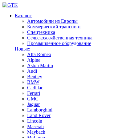
Каталог
Автомобили из Европы
Коммерческий транспорт
Спецтехника
Сельскохозяйственная техника
Промышленное оборудование
Новые:
Alfa Romeo
Alpina
Aston Martin
Audi
Bentley
BMW
Cadillac
Ferrari
GMC
Jaguar
Lamborghini
Land Rover
Lincoln
Maserati
Maybach
McLaren