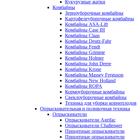
Кукурузные жатки
Комбайны
Зерноуборочные комбайны
Картофелеуборочные комбайны
Комбайны ASA-Lift
Комбайны Case IH
Комбайны Claas
Комбайны Deutz-Fahr
Комбайны Fendt
Комбайны Grimme
Комбайны Holmer
Комбайны John Deere
Комбайны Krone
Комбайны Massey Ferguson
Комбайны New Holland
Комбайны ROPA
Кормоуборочные комбайны
Свеклоуборочные комбайны
Техника для уборки корнеплодов
Опрыскивательная и поливочная техника
Опрыскиватели
Опрыскиватели Agrifac
Опрыскиватели Challenger
Прицепные опрыскиватели
Прицепные опрыскиватели