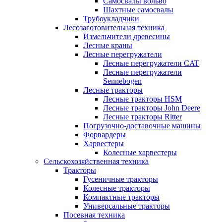
Самосвалы вольво
Шахтные самосвалы
Трубоукладчики
Лесозаготовительная техника
Измельчители древесины
Лесные краны
Лесные перегружатели
Лесные перегружатели CAT
Лесные перегружатели
Sennebogen
Лесные тракторы
Лесные тракторы HSM
Лесные тракторы John Deere
Лесные тракторы Ritter
Погрузочно-доставочные машины
Форвардеры
Харвестеры
Колесные харвестеры
Сельскохозяйственная техника
Тракторы
Гусеничные тракторы
Колесные тракторы
Компактные тракторы
Универсальные тракторы
Посевная техника