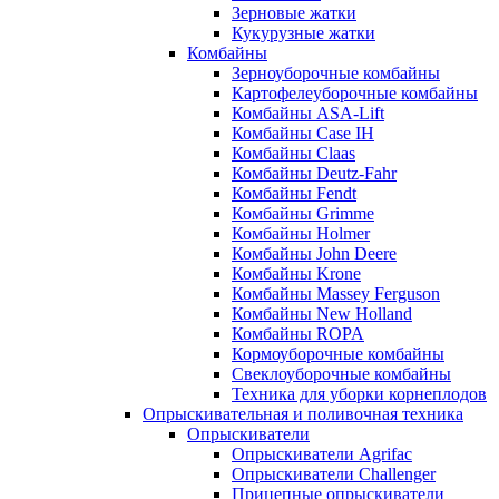
Зерновые жатки
Кукурузные жатки
Комбайны
Зерноуборочные комбайны
Картофелеуборочные комбайны
Комбайны ASA-Lift
Комбайны Case IH
Комбайны Claas
Комбайны Deutz-Fahr
Комбайны Fendt
Комбайны Grimme
Комбайны Holmer
Комбайны John Deere
Комбайны Krone
Комбайны Massey Ferguson
Комбайны New Holland
Комбайны ROPA
Кормоуборочные комбайны
Свеклоуборочные комбайны
Техника для уборки корнеплодов
Опрыскивательная и поливочная техника
Опрыскиватели
Опрыскиватели Agrifac
Опрыскиватели Challenger
Прицепные опрыскиватели