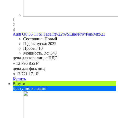
1
2
3
Audi Q8 55 TFSI Facelift/-22%/SLine/Priv/Pan/Mtx/23
Состояние:
Новый
Год выпуска:
2025
Пробег:
10
Мощность, лс:
340
цена для юр. лиц, с НДС
≈
12 796 855 ₽
цена для физ. лиц
≈
12 721 171 ₽
Купить
В пути
Доступно в лизинг