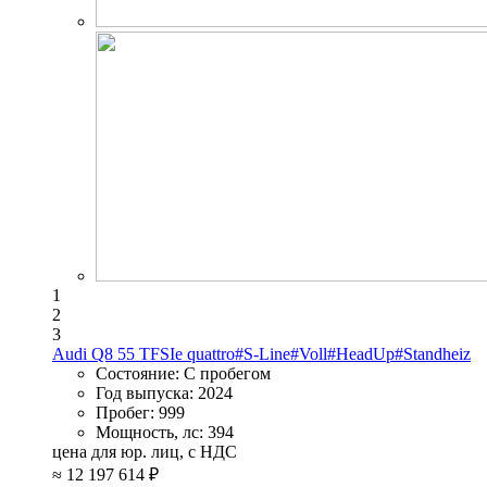
1
2
3
Audi Q8 55 TFSIe quattro#S-Line#Voll#HeadUp#Standheiz
Состояние:
С пробегом
Год выпуска:
2024
Пробег:
999
Мощность, лс:
394
цена для юр. лиц, с НДС
≈
12 197 614 ₽