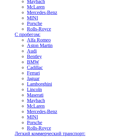
Maybach
McLaren
Mercedes-Benz
MINI
Porsche
Rolls-Royce
С пробегом:
Alfa Romeo
Aston Martin
Audi
Bentley
BMW
Cadillac
Ferrari
Jaguar
Lamborghini
Lincoln
Maserati
Maybach
McLaren
Mercedes-Benz
MINI
Porsche
Rolls-Royce
Легкий коммерческий транспорт: