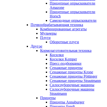
Прицепные опрыскиватели
Amazone
Прицепные опрыскиватели
Horsch
Самоходные опрыскиватели
Почвообрабатывающая техника
Комбинированные агрегаты
Мульчеры
Плуги
Оборотные плуги
Другое
Кормозаготовительная техника
Косилки
Косилки Kemper
Пресс-подборщики
Сенажные прицепы
Сенажные прицепы Krone
Сенажные прицепы Pöttinger
Сенажные прицепы Strautmann
Силосоуборочные машины
Силосоуборочные машины
Strautmann
Прицепы
Прицепы Annaburger
Прицепы Fendt