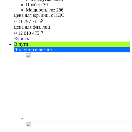
Пробег:
30
Мощность, лс:
286
цена для юр. лиц, с НДС
≈
11 797 711 ₽
цена для физ. лиц
≈
12 010 475 ₽
Купить
В пути
Доступно в лизинг