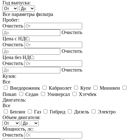
Год выпуска:
Все параметры фильтра
Пробег:
Очистить
Очистить
Цена с НДС:
Очистить
Очистить
Цена без НДС:
Очистить
Очистить
Кузов:
Все
Внедорожник
Кабриолет
Купе
Минивен
Пикап
Седан
Универсал
Хэтчбек
Двигатель:
Все
Бензин
Газ
Гибрид
Дизель
Электро
Объем двигателя:
Мощность, лс:
Очистить