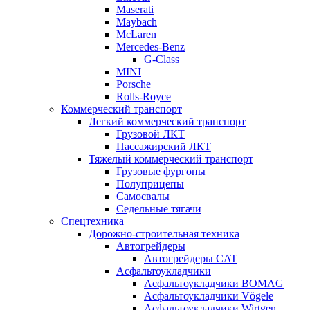
Maserati
Maybach
McLaren
Mercedes-Benz
G-Class
MINI
Porsche
Rolls-Royce
Коммерческий транспорт
Легкий коммерческий транспорт
Грузовой ЛКТ
Пассажирский ЛКТ
Тяжелый коммерческий транспорт
Грузовые фургоны
Полуприцепы
Самосвалы
Седельные тягачи
Спецтехника
Дорожно-строительная техника
Автогрейдеры
Автогрейдеры CAT
Асфальтоукладчики
Асфальтоукладчики BOMAG
Асфальтоукладчики Vögele
Асфальтоукладчики Wirtgen