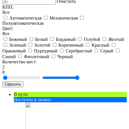
Очистить
КПП:
Все
Автоматическая
Механическая
Полуавтоматическая
Цвет:
Все
Бежевый
Белый
Бордовый
Голубой
Желтый
Зеленый
Золотой
Коричневый
Красный
Оранжевый
Пурпурный
Серебристый
Серый
Синий
Фиолетовый
Черный
Количество мест:
2
8
Сбросить
В пути
Доступно в лизинг