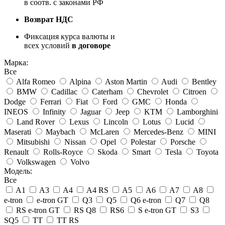
в соотв. с законами РФ
Возврат НДС
Фиксация курса валюты и
всех условий
в договоре
Марка:
Все
Alfa Romeo
Alpina
Aston Martin
Audi
Bentley
BMW
Cadillac
Caterham
Chevrolet
Citroen
Dodge
Ferrari
Fiat
Ford
GMC
Honda
INEOS
Infinity
Jaguar
Jeep
KTM
Lamborghini
Land Rover
Lexus
Lincoln
Lotus
Lucid
Maserati
Maybach
McLaren
Mercedes-Benz
MINI
Mitsubishi
Nissan
Opel
Polestar
Porsche
Renault
Rolls-Royce
Skoda
Smart
Tesla
Toyota
Volkswagen
Volvo
Модель:
Все
A1
A3
A4
A4 RS
A5
A6
A7
A8
e-tron
e-tron GT
Q3
Q5
Q6 e-tron
Q7
Q8
RS e-tron GT
RS Q8
RS6
S e-tron GT
S3
SQ5
TT
TT RS