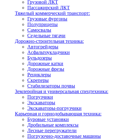
Грузовой ЛКТ
Пассажирский ЛКТ
Тяжелый коммерческий транспорт:
Грузовые фургоны
Полуприцепы
Самосвалы
Седельные тягачи
Дорожно-строительная техника:
Автогрейдеры
Асфальтоукладчики
Бульдозеры
Дорожные катки
Дорожные фрезы
Рециклеры
Скреперы
Стабилизаторы почвы
Землеройная и универсальная спецтехника:
Погрузчики
Экскаваторы
Экскаваторы-погрузчики
Карьерная и горнодобывающая техника:
Буровые установки
Дробильные комплексы
Лесные перегружатели
Погрузочно-доставочные машины