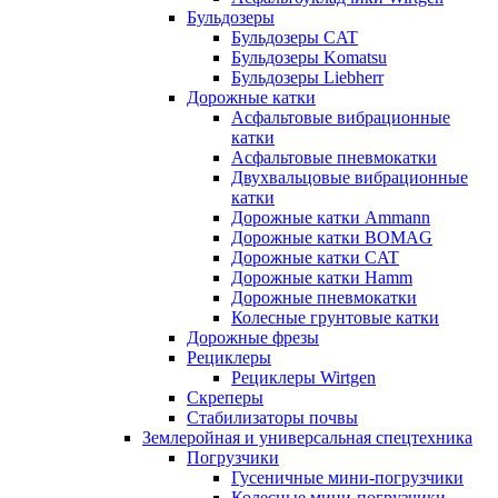
Бульдозеры
Бульдозеры CAT
Бульдозеры Komatsu
Бульдозеры Liebherr
Дорожные катки
Асфальтовые вибрационные
катки
Асфальтовые пневмокатки
Двухвальцовые вибрационные
катки
Дорожные катки Ammann
Дорожные катки BOMAG
Дорожные катки CAT
Дорожные катки Hamm
Дорожные пневмокатки
Колесные грунтовые катки
Дорожные фрезы
Рециклеры
Рециклеры Wirtgen
Скреперы
Стабилизаторы почвы
Землеройная и универсальная спецтехника
Погрузчики
Гусеничные мини-погрузчики
Колесные мини-погрузчики