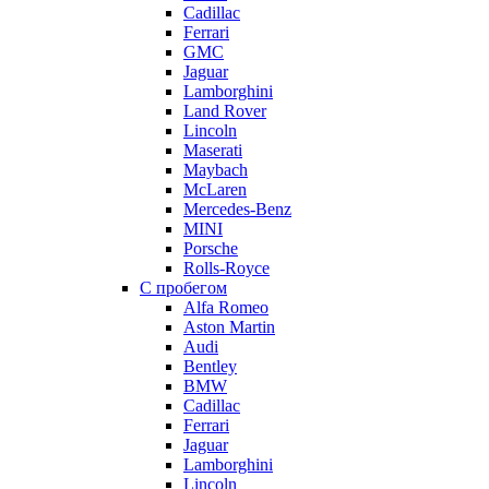
Cadillac
Ferrari
GMC
Jaguar
Lamborghini
Land Rover
Lincoln
Maserati
Maybach
McLaren
Mercedes-Benz
MINI
Porsche
Rolls-Royce
С пробегом
Alfa Romeo
Aston Martin
Audi
Bentley
BMW
Cadillac
Ferrari
Jaguar
Lamborghini
Lincoln