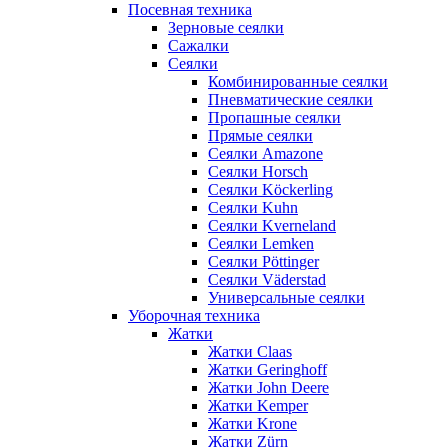
Посевная техника
Зерновые сеялки
Сажалки
Сеялки
Комбинированные сеялки
Пневматические сеялки
Пропашные сеялки
Прямые сеялки
Сеялки Amazone
Сеялки Horsch
Сеялки Köckerling
Сеялки Kuhn
Сеялки Kverneland
Сеялки Lemken
Сеялки Pöttinger
Сеялки Väderstad
Универсальные сеялки
Уборочная техника
Жатки
Жатки Claas
Жатки Geringhoff
Жатки John Deere
Жатки Kemper
Жатки Krone
Жатки Zürn