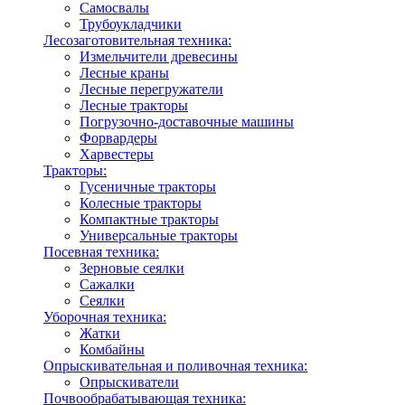
Самосвалы
Трубоукладчики
Лесозаготовительная техника:
Измельчители древесины
Лесные краны
Лесные перегружатели
Лесные тракторы
Погрузочно-доставочные машины
Форвардеры
Харвестеры
Тракторы:
Гусеничные тракторы
Колесные тракторы
Компактные тракторы
Универсальные тракторы
Посевная техника:
Зерновые сеялки
Сажалки
Сеялки
Уборочная техника:
Жатки
Комбайны
Опрыскивательная и поливочная техника:
Опрыскиватели
Почвообрабатывающая техника: