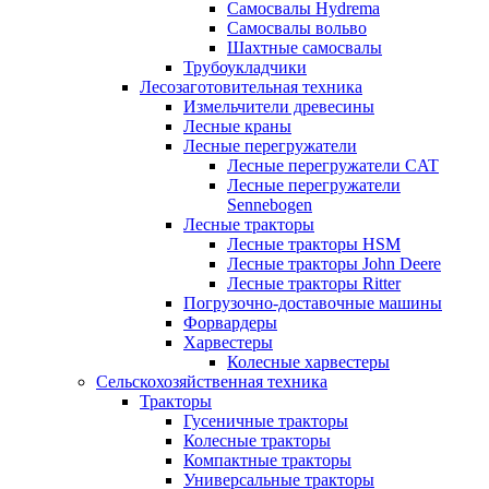
Самосвалы Hydrema
Самосвалы вольво
Шахтные самосвалы
Трубоукладчики
Лесозаготовительная техника
Измельчители древесины
Лесные краны
Лесные перегружатели
Лесные перегружатели CAT
Лесные перегружатели
Sennebogen
Лесные тракторы
Лесные тракторы HSM
Лесные тракторы John Deere
Лесные тракторы Ritter
Погрузочно-доставочные машины
Форвардеры
Харвестеры
Колесные харвестеры
Сельскохозяйственная техника
Тракторы
Гусеничные тракторы
Колесные тракторы
Компактные тракторы
Универсальные тракторы