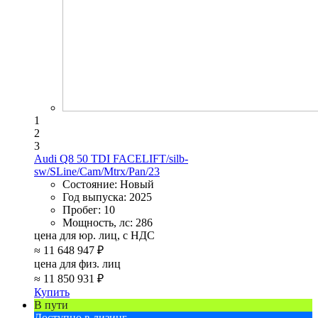
1
2
3
Audi Q8 50 TDI FACELIFT/silb-
sw/SLine/Cam/Mtrx/Pan/23
Состояние:
Новый
Год выпуска:
2025
Пробег:
10
Мощность, лс:
286
цена для юр. лиц, с НДС
≈
11 648 947 ₽
цена для физ. лиц
≈
11 850 931 ₽
Купить
В пути
Доступно в лизинг