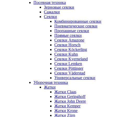
Посевная техника
Зерновые сеялки
Сажалки
Сеялки
Комбинированные сеялки
Пневматические сеялки
Пропашные сеялки
Прямые сеялки
Сеялки Amazone
Сеялки Horsch
Сеялки Köckerling
Сеялки Kuhn
Сеялки Kverneland
Сеялки Lemken
Сеялки Pöttinger
Сеялки Väderstad
Универсальные сеялки
Уборочная техника
Жатки
Жатки Claas
Жатки Geringhoff
Жатки John Deere
Жатки Kemper
Жатки Krone
Жатки Zürn