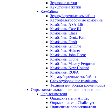
Зерновые жатки
Кукурузные жатки
Комбайны
Зерноуборочные комбайны
Картофелеуборочные комбайны
Комбайны ASA-Lift
Комбайны Case IH
Комбайны Claas
Комбайны Deutz-Fahr
Комбайны Fendt
Комбайны Grimme
Комбайны Holmer
Комбайны John Deere
Комбайны Krone
Комбайны Massey Ferguson
Комбайны New Holland
Комбайны ROPA
Кормоуборочные комбайны
Свеклоуборочные комбайны
Техника для уборки корнеплодов
Опрыскивательная и поливочная техника
Опрыскиватели
Опрыскиватели Agrifac
Опрыскиватели Challenger
Прицепные опрыскиватели