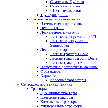
Самосвалы Hydrema
Самосвалы вольво
Шахтные самосвалы
Трубоукладчики
Лесозаготовительная техника
Измельчители древесины
Лесные краны
Лесные перегружатели
Лесные перегружатели CAT
Лесные перегружатели
Sennebogen
Лесные тракторы
Лесные тракторы HSM
Лесные тракторы John Deere
Лесные тракторы Ritter
Погрузочно-доставочные машины
Форвардеры
Харвестеры
Колесные харвестеры
Сельскохозяйственная техника
Тракторы
Гусеничные тракторы
Колесные тракторы
Компактные тракторы
Универсальные тракторы