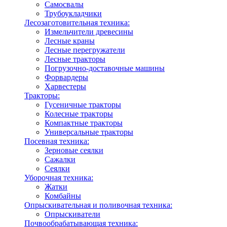
Самосвалы
Трубоукладчики
Лесозаготовительная техника:
Измельчители древесины
Лесные краны
Лесные перегружатели
Лесные тракторы
Погрузочно-доставочные машины
Форвардеры
Харвестеры
Тракторы:
Гусеничные тракторы
Колесные тракторы
Компактные тракторы
Универсальные тракторы
Посевная техника:
Зерновые сеялки
Сажалки
Сеялки
Уборочная техника:
Жатки
Комбайны
Опрыскивательная и поливочная техника:
Опрыскиватели
Почвообрабатывающая техника: