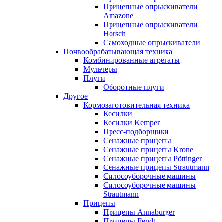
Прицепные опрыскиватели
Amazone
Прицепные опрыскиватели
Horsch
Самоходные опрыскиватели
Почвообрабатывающая техника
Комбинированные агрегаты
Мульчеры
Плуги
Оборотные плуги
Другое
Кормозаготовительная техника
Косилки
Косилки Kemper
Пресс-подборщики
Сенажные прицепы
Сенажные прицепы Krone
Сенажные прицепы Pöttinger
Сенажные прицепы Strautmann
Силосоуборочные машины
Силосоуборочные машины
Strautmann
Прицепы
Прицепы Annaburger
Прицепы Fendt