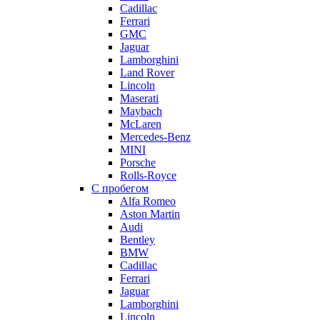
Cadillac
Ferrari
GMC
Jaguar
Lamborghini
Land Rover
Lincoln
Maserati
Maybach
McLaren
Mercedes-Benz
MINI
Porsche
Rolls-Royce
С пробегом
Alfa Romeo
Aston Martin
Audi
Bentley
BMW
Cadillac
Ferrari
Jaguar
Lamborghini
Lincoln