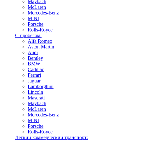
Maybach
McLaren
Mercedes-Benz
MINI
Porsche
Rolls-Royce
С пробегом:
Alfa Romeo
Aston Martin
Audi
Bentley
BMW
Cadillac
Ferrari
Jaguar
Lamborghini
Lincoln
Maserati
Maybach
McLaren
Mercedes-Benz
MINI
Porsche
Rolls-Royce
Легкий коммерческий транспорт: