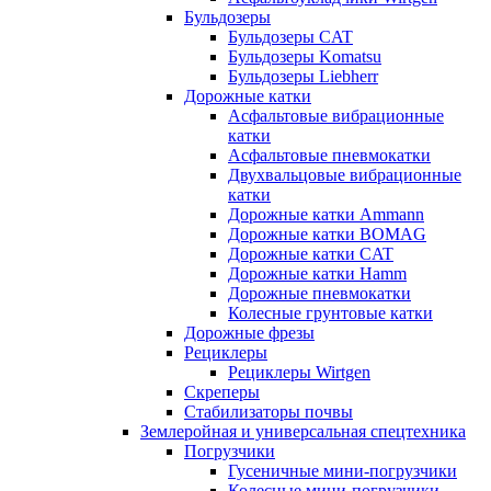
Бульдозеры
Бульдозеры CAT
Бульдозеры Komatsu
Бульдозеры Liebherr
Дорожные катки
Асфальтовые вибрационные
катки
Асфальтовые пневмокатки
Двухвальцовые вибрационные
катки
Дорожные катки Ammann
Дорожные катки BOMAG
Дорожные катки CAT
Дорожные катки Hamm
Дорожные пневмокатки
Колесные грунтовые катки
Дорожные фрезы
Рециклеры
Рециклеры Wirtgen
Скреперы
Стабилизаторы почвы
Землеройная и универсальная спецтехника
Погрузчики
Гусеничные мини-погрузчики
Колесные мини-погрузчики