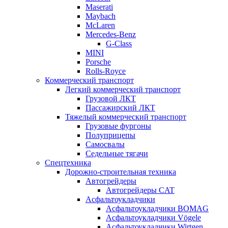
Maserati
Maybach
McLaren
Mercedes-Benz
G-Class
MINI
Porsche
Rolls-Royce
Коммерческий транспорт
Легкий коммерческий транспорт
Грузовой ЛКТ
Пассажирский ЛКТ
Тяжелый коммерческий транспорт
Грузовые фургоны
Полуприцепы
Самосвалы
Седельные тягачи
Спецтехника
Дорожно-строительная техника
Автогрейдеры
Автогрейдеры CAT
Асфальтоукладчики
Асфальтоукладчики BOMAG
Асфальтоукладчики Vögele
Асфальтоукладчики Wirtgen