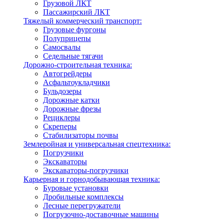
Грузовой ЛКТ
Пассажирский ЛКТ
Тяжелый коммерческий транспорт:
Грузовые фургоны
Полуприцепы
Самосвалы
Седельные тягачи
Дорожно-строительная техника:
Автогрейдеры
Асфальтоукладчики
Бульдозеры
Дорожные катки
Дорожные фрезы
Рециклеры
Скреперы
Стабилизаторы почвы
Землеройная и универсальная спецтехника:
Погрузчики
Экскаваторы
Экскаваторы-погрузчики
Карьерная и горнодобывающая техника:
Буровые установки
Дробильные комплексы
Лесные перегружатели
Погрузочно-доставочные машины