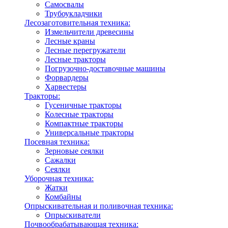
Самосвалы
Трубоукладчики
Лесозаготовительная техника:
Измельчители древесины
Лесные краны
Лесные перегружатели
Лесные тракторы
Погрузочно-доставочные машины
Форвардеры
Харвестеры
Тракторы:
Гусеничные тракторы
Колесные тракторы
Компактные тракторы
Универсальные тракторы
Посевная техника:
Зерновые сеялки
Сажалки
Сеялки
Уборочная техника:
Жатки
Комбайны
Опрыскивательная и поливочная техника:
Опрыскиватели
Почвообрабатывающая техника: