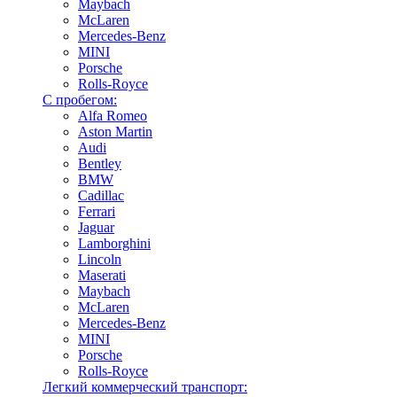
Maybach
McLaren
Mercedes-Benz
MINI
Porsche
Rolls-Royce
С пробегом:
Alfa Romeo
Aston Martin
Audi
Bentley
BMW
Cadillac
Ferrari
Jaguar
Lamborghini
Lincoln
Maserati
Maybach
McLaren
Mercedes-Benz
MINI
Porsche
Rolls-Royce
Легкий коммерческий транспорт: