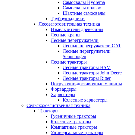
Самосвалы Hydrema
Самосвалы вольво
Шахтные самосвалы
Трубоукладчики
Лесозаготовительная техника
Измельчители древесины
Лесные краны
Лесные перегружатели
Лесные перегружатели CAT
Лесные перегружатели
Sennebogen
Лесные тракторы
Лесные тракторы HSM
Лесные тракторы John Deere
Лесные тракторы Ritter
Погрузочно-доставочные машины
Форвардеры
Харвестеры
Колесные харвестеры
Сельскохозяйственная техника
Тракторы
Гусеничные тракторы
Колесные тракторы
Компактные тракторы
Универсальные тракторы