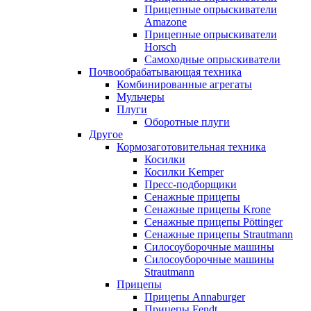
Прицепные опрыскиватели
Amazone
Прицепные опрыскиватели
Horsch
Самоходные опрыскиватели
Почвообрабатывающая техника
Комбинированные агрегаты
Мульчеры
Плуги
Оборотные плуги
Другое
Кормозаготовительная техника
Косилки
Косилки Kemper
Пресс-подборщики
Сенажные прицепы
Сенажные прицепы Krone
Сенажные прицепы Pöttinger
Сенажные прицепы Strautmann
Силосоуборочные машины
Силосоуборочные машины
Strautmann
Прицепы
Прицепы Annaburger
Прицепы Fendt