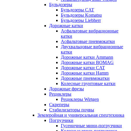
Бульдозеры
Бульдозеры CAT
Бульдозеры Komatsu
Бульдозеры Liebherr
Дорожные катки
Асфальтовые вибрационные
катки
Асфальтовые пневмокатки
Двухвальцовые вибрационные
катки
Дорожные катки Ammann
Дорожные катки BOMAG
Дорожные катки CAT
Дорожные катки Hamm
Дорожные пневмокатки
Колесные грунтовые катки
Дорожные фрезы
Рециклеры
Рециклеры Wirtgen
Скреперы
Стабилизаторы почвы
Землеройная и универсальная спецтехника
Погрузчики
Гусеничные мини-погрузчики
Колесные мини-погрузчики