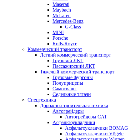
Maserati
Maybach
McLaren
Mercedes-Benz
G-Class
MINI
Porsche
Rolls-Royce
Коммерческий транспорт
Легкий коммерческий транспорт
Грузовой ЛКТ
Пассажирский ЛКТ
Тяжелый коммерческий транспорт
Грузовые фургоны
Полуприцепы
Самосвалы
Седельные тягачи
Спецтехника
Дорожно-строительная техника
Автогрейдеры
Автогрейдеры CAT
Асфальтоукладчики
Асфальтоукладчики BOMAG
Асфальтоукладчики Vögele
Асфальтоукладчики Wirtgen