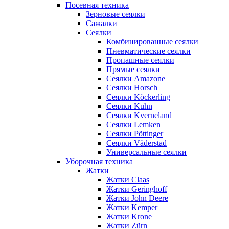
Посевная техника
Зерновые сеялки
Сажалки
Сеялки
Комбинированные сеялки
Пневматические сеялки
Пропашные сеялки
Прямые сеялки
Сеялки Amazone
Сеялки Horsch
Сеялки Köckerling
Сеялки Kuhn
Сеялки Kverneland
Сеялки Lemken
Сеялки Pöttinger
Сеялки Väderstad
Универсальные сеялки
Уборочная техника
Жатки
Жатки Claas
Жатки Geringhoff
Жатки John Deere
Жатки Kemper
Жатки Krone
Жатки Zürn