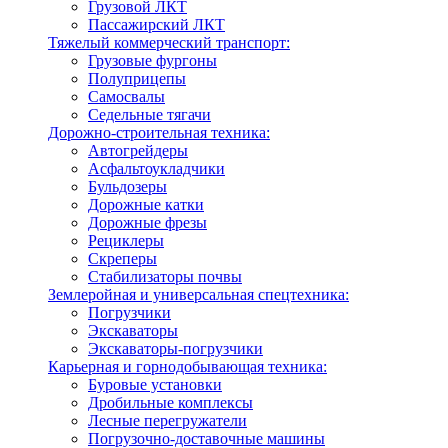
Грузовой ЛКТ
Пассажирский ЛКТ
Тяжелый коммерческий транспорт:
Грузовые фургоны
Полуприцепы
Самосвалы
Седельные тягачи
Дорожно-строительная техника:
Автогрейдеры
Асфальтоукладчики
Бульдозеры
Дорожные катки
Дорожные фрезы
Рециклеры
Скреперы
Стабилизаторы почвы
Землеройная и универсальная спецтехника:
Погрузчики
Экскаваторы
Экскаваторы-погрузчики
Карьерная и горнодобывающая техника:
Буровые установки
Дробильные комплексы
Лесные перегружатели
Погрузочно-доставочные машины