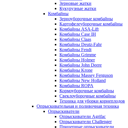
Зерновые жатки
Кукурузные жатки
Комбайны
Зерноуборочные комбайны
Картофелеуборочные комбайны
Комбайны ASA-Lift
Комбайны Case IH
Комбайны Claas
Комбайны Deutz-Fahr
Комбайны Fendt
Комбайны Grimme
Комбайны Holmer
Комбайны John Deere
Комбайны Krone
Комбайны Massey Ferguson
Комбайны New Holland
Комбайны ROPA
Кормоуборочные комбайны
Свеклоуборочные комбайны
Техника для уборки корнеплодов
Опрыскивательная и поливочная техника
Опрыскиватели
Опрыскиватели Agrifac
Опрыскиватели Challenger
Прицепные опрыскиватели