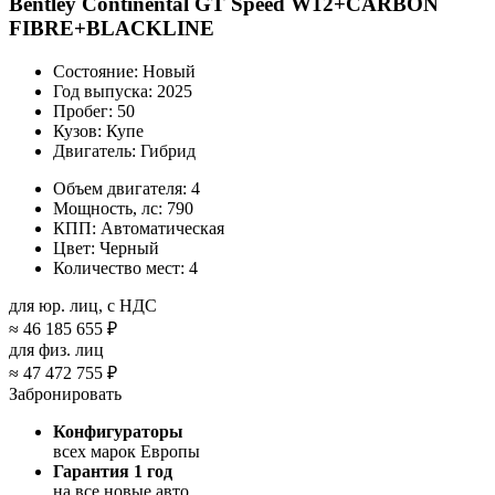
Bentley Continental GT Speed W12+CARBON
FIBRE+BLACKLINE
Состояние:
Новый
Год выпуска:
2025
Пробег:
50
Кузов:
Купе
Двигатель:
Гибрид
Объем двигателя:
4
Мощность, лс:
790
КПП:
Автоматическая
Цвет:
Черный
Количество мест:
4
для юр. лиц, с НДС
≈
46 185 655 ₽
для физ. лиц
≈
47 472 755 ₽
Забронировать
Конфигураторы
всех марок Европы
Гарантия 1 год
на все новые авто