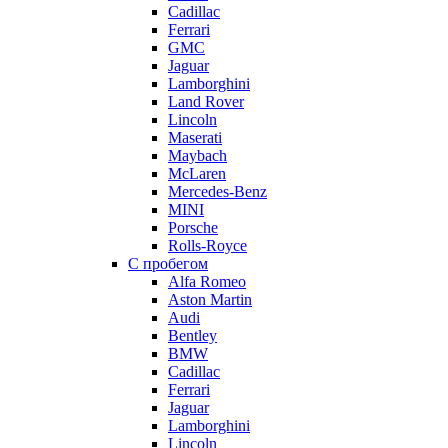
Cadillac
Ferrari
GMC
Jaguar
Lamborghini
Land Rover
Lincoln
Maserati
Maybach
McLaren
Mercedes-Benz
MINI
Porsche
Rolls-Royce
С пробегом
Alfa Romeo
Aston Martin
Audi
Bentley
BMW
Cadillac
Ferrari
Jaguar
Lamborghini
Lincoln