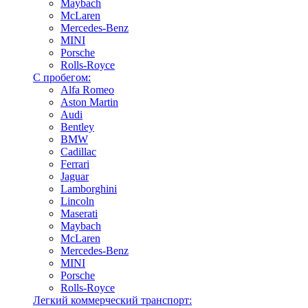
Maybach
McLaren
Mercedes-Benz
MINI
Porsche
Rolls-Royce
С пробегом:
Alfa Romeo
Aston Martin
Audi
Bentley
BMW
Cadillac
Ferrari
Jaguar
Lamborghini
Lincoln
Maserati
Maybach
McLaren
Mercedes-Benz
MINI
Porsche
Rolls-Royce
Легкий коммерческий транспорт: