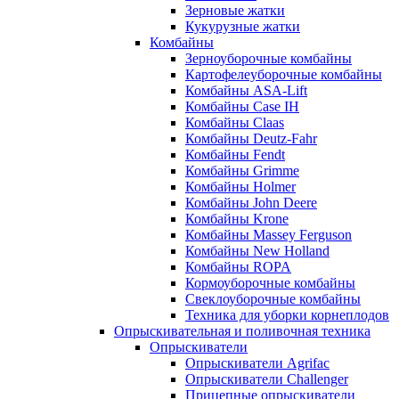
Зерновые жатки
Кукурузные жатки
Комбайны
Зерноуборочные комбайны
Картофелеуборочные комбайны
Комбайны ASA-Lift
Комбайны Case IH
Комбайны Claas
Комбайны Deutz-Fahr
Комбайны Fendt
Комбайны Grimme
Комбайны Holmer
Комбайны John Deere
Комбайны Krone
Комбайны Massey Ferguson
Комбайны New Holland
Комбайны ROPA
Кормоуборочные комбайны
Свеклоуборочные комбайны
Техника для уборки корнеплодов
Опрыскивательная и поливочная техника
Опрыскиватели
Опрыскиватели Agrifac
Опрыскиватели Challenger
Прицепные опрыскиватели