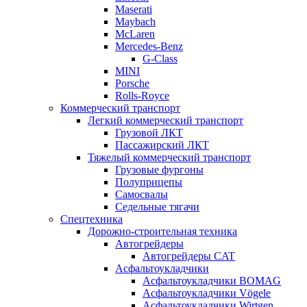
Maserati
Maybach
McLaren
Mercedes-Benz
G-Class
MINI
Porsche
Rolls-Royce
Коммерческий транспорт
Легкий коммерческий транспорт
Грузовой ЛКТ
Пассажирский ЛКТ
Тяжелый коммерческий транспорт
Грузовые фургоны
Полуприцепы
Самосвалы
Седельные тягачи
Спецтехника
Дорожно-строительная техника
Автогрейдеры
Автогрейдеры CAT
Асфальтоукладчики
Асфальтоукладчики BOMAG
Асфальтоукладчики Vögele
Асфальтоукладчики Wirtgen