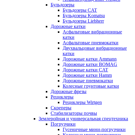
Бульдозеры
Бульдозеры CAT
Бульдозеры Komatsu
Бульдозеры Liebherr
Дорожные катки
Асфальтовые вибрационные
катки
Асфальтовые пневмокатки
Двухвальцовые вибрационные
катки
Дорожные катки Ammann
Дорожные катки BOMAG
Дорожные катки CAT
Дорожные катки Hamm
Дорожные пневмокатки
Колесные грунтовые катки
Дорожные фрезы
Рециклеры
Рециклеры Wirtgen
Скреперы
Стабилизаторы почвы
Землеройная и универсальная спецтехника
Погрузчики
Гусеничные мини-погрузчики
Колесные мини-погрузчики