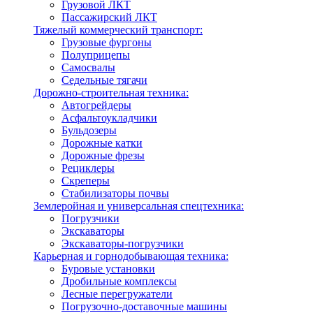
Грузовой ЛКТ
Пассажирский ЛКТ
Тяжелый коммерческий транспорт:
Грузовые фургоны
Полуприцепы
Самосвалы
Седельные тягачи
Дорожно-строительная техника:
Автогрейдеры
Асфальтоукладчики
Бульдозеры
Дорожные катки
Дорожные фрезы
Рециклеры
Скреперы
Стабилизаторы почвы
Землеройная и универсальная спецтехника:
Погрузчики
Экскаваторы
Экскаваторы-погрузчики
Карьерная и горнодобывающая техника:
Буровые установки
Дробильные комплексы
Лесные перегружатели
Погрузочно-доставочные машины