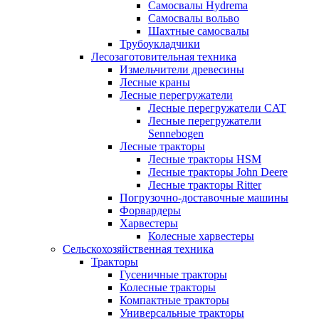
Самосвалы Hydrema
Самосвалы вольво
Шахтные самосвалы
Трубоукладчики
Лесозаготовительная техника
Измельчители древесины
Лесные краны
Лесные перегружатели
Лесные перегружатели CAT
Лесные перегружатели
Sennebogen
Лесные тракторы
Лесные тракторы HSM
Лесные тракторы John Deere
Лесные тракторы Ritter
Погрузочно-доставочные машины
Форвардеры
Харвестеры
Колесные харвестеры
Сельскохозяйственная техника
Тракторы
Гусеничные тракторы
Колесные тракторы
Компактные тракторы
Универсальные тракторы