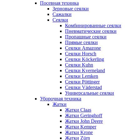
Посевная техника
Зерновые сеялки
Сажалки
Сеялки
Комбинированные сеялки
Пневматические сеялки
Пропашные сеялки
Прямые сеялки
Сеялки Amazone
Сеялки Horsch
Сеялки Köckerling
Сеялки Kuhn
Сеялки Kverneland
Сеялки Lemken
Сеялки Pöttinger
Сеялки Väderstad
Универсальные сеялки
Уборочная техника
Жатки
Жатки Claas
Жатки Geringhoff
Жатки John Deere
Жатки Kemper
Жатки Krone
Жатки Zürn