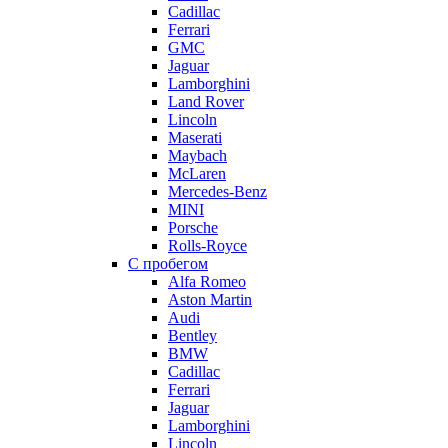
Cadillac
Ferrari
GMC
Jaguar
Lamborghini
Land Rover
Lincoln
Maserati
Maybach
McLaren
Mercedes-Benz
MINI
Porsche
Rolls-Royce
С пробегом
Alfa Romeo
Aston Martin
Audi
Bentley
BMW
Cadillac
Ferrari
Jaguar
Lamborghini
Lincoln