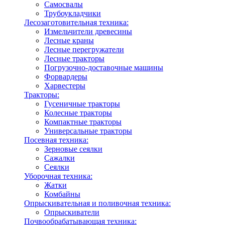
Самосвалы
Трубоукладчики
Лесозаготовительная техника:
Измельчители древесины
Лесные краны
Лесные перегружатели
Лесные тракторы
Погрузочно-доставочные машины
Форвардеры
Харвестеры
Тракторы:
Гусеничные тракторы
Колесные тракторы
Компактные тракторы
Универсальные тракторы
Посевная техника:
Зерновые сеялки
Сажалки
Сеялки
Уборочная техника:
Жатки
Комбайны
Опрыскивательная и поливочная техника:
Опрыскиватели
Почвообрабатывающая техника: