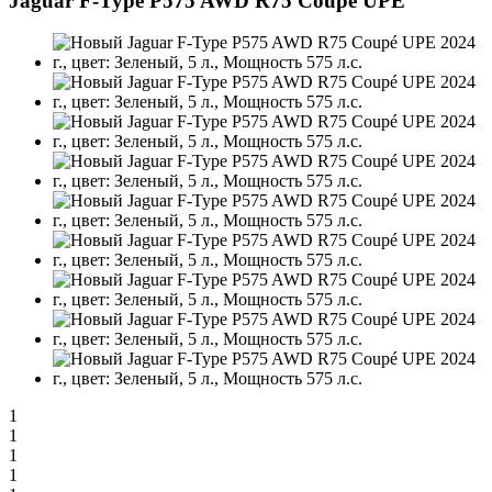
Jaguar F-Type P575 AWD R75 Coupé UPE
1
1
1
1