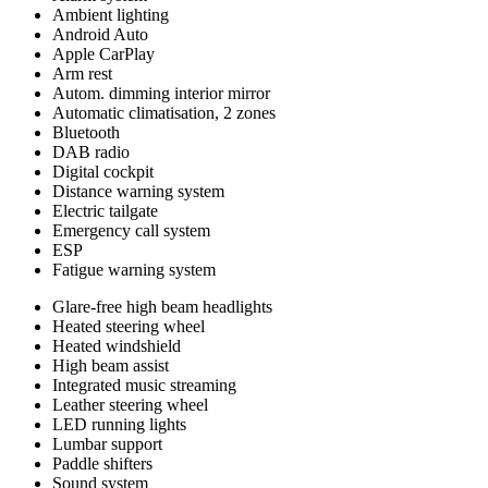
Ambient lighting
Android Auto
Apple CarPlay
Arm rest
Autom. dimming interior mirror
Automatic climatisation, 2 zones
Bluetooth
DAB radio
Digital cockpit
Distance warning system
Electric tailgate
Emergency call system
ESP
Fatigue warning system
Glare-free high beam headlights
Heated steering wheel
Heated windshield
High beam assist
Integrated music streaming
Leather steering wheel
LED running lights
Lumbar support
Paddle shifters
Sound system