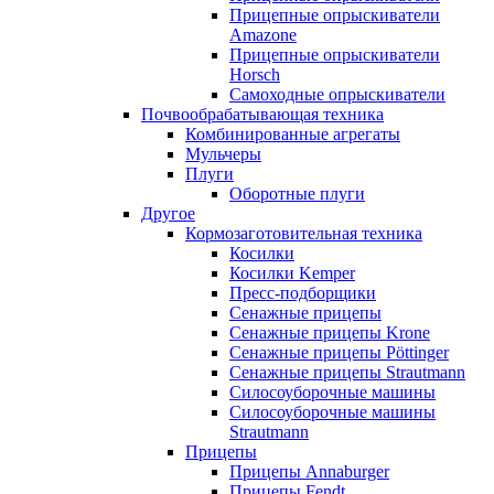
Прицепные опрыскиватели
Amazone
Прицепные опрыскиватели
Horsch
Самоходные опрыскиватели
Почвообрабатывающая техника
Комбинированные агрегаты
Мульчеры
Плуги
Оборотные плуги
Другое
Кормозаготовительная техника
Косилки
Косилки Kemper
Пресс-подборщики
Сенажные прицепы
Сенажные прицепы Krone
Сенажные прицепы Pöttinger
Сенажные прицепы Strautmann
Силосоуборочные машины
Силосоуборочные машины
Strautmann
Прицепы
Прицепы Annaburger
Прицепы Fendt