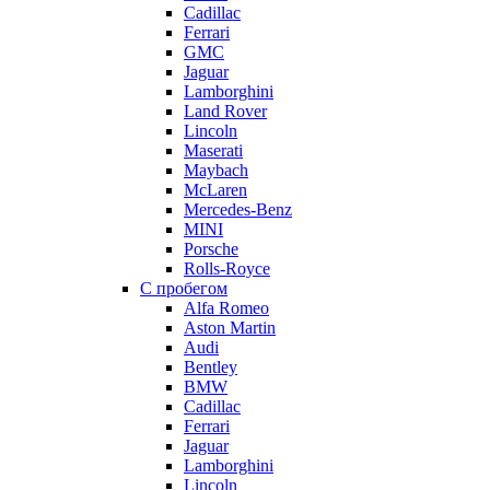
Cadillac
Ferrari
GMC
Jaguar
Lamborghini
Land Rover
Lincoln
Maserati
Maybach
McLaren
Mercedes-Benz
MINI
Porsche
Rolls-Royce
С пробегом
Alfa Romeo
Aston Martin
Audi
Bentley
BMW
Cadillac
Ferrari
Jaguar
Lamborghini
Lincoln