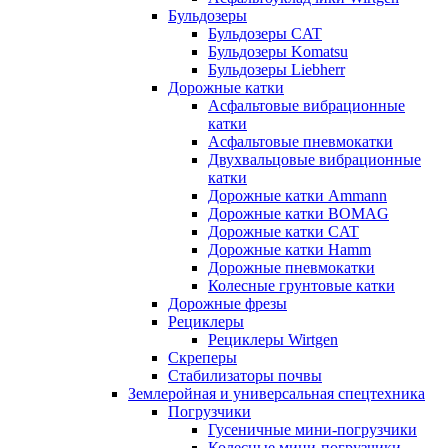
Бульдозеры
Бульдозеры CAT
Бульдозеры Komatsu
Бульдозеры Liebherr
Дорожные катки
Асфальтовые вибрационные
катки
Асфальтовые пневмокатки
Двухвальцовые вибрационные
катки
Дорожные катки Ammann
Дорожные катки BOMAG
Дорожные катки CAT
Дорожные катки Hamm
Дорожные пневмокатки
Колесные грунтовые катки
Дорожные фрезы
Рециклеры
Рециклеры Wirtgen
Скреперы
Стабилизаторы почвы
Землеройная и универсальная спецтехника
Погрузчики
Гусеничные мини-погрузчики
Колесные мини-погрузчики