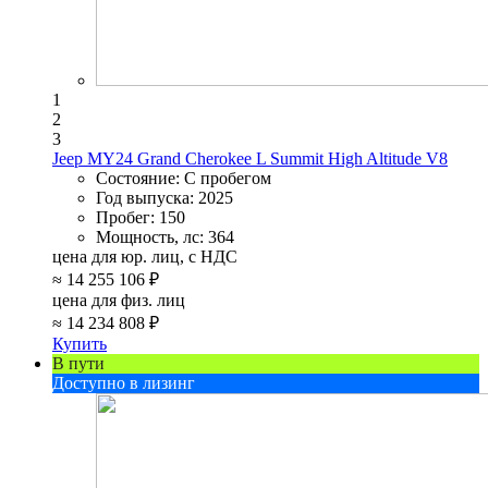
1
2
3
Jeep MY24 Grand Cherokee L Summit High Altitude V8
Состояние:
С пробегом
Год выпуска:
2025
Пробег:
150
Мощность, лс:
364
цена для юр. лиц, с НДС
≈
14 255 106 ₽
цена для физ. лиц
≈
14 234 808 ₽
Купить
В пути
Доступно в лизинг