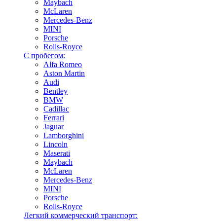
Maybach
McLaren
Mercedes-Benz
MINI
Porsche
Rolls-Royce
С пробегом:
Alfa Romeo
Aston Martin
Audi
Bentley
BMW
Cadillac
Ferrari
Jaguar
Lamborghini
Lincoln
Maserati
Maybach
McLaren
Mercedes-Benz
MINI
Porsche
Rolls-Royce
Легкий коммерческий транспорт: