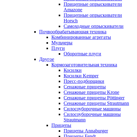
Прицепные опрыскиватели
Amazone
Прицепные опрыскиватели
Horsch
Самоходные опрыскиватели
Почвообрабатывающая техника
Комбинированные агрегаты
Мульчеры
Плуги
Оборотные плуги
Другое
Кормозаготовительная техника
Косилки
Косилки Kemper
Пресс-подборщики
Сенажные прицепы
Сенажные прицепы Krone
Сенажные прицепы Pöttinger
Сенажные прицепы Strautmann
Силосоуборочные машины
Силосоуборочные машины
Strautmann
Прицепы
Прицепы Annaburger
Прицепы Fendt