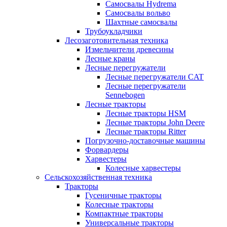
Самосвалы Hydrema
Самосвалы вольво
Шахтные самосвалы
Трубоукладчики
Лесозаготовительная техника
Измельчители древесины
Лесные краны
Лесные перегружатели
Лесные перегружатели CAT
Лесные перегружатели
Sennebogen
Лесные тракторы
Лесные тракторы HSM
Лесные тракторы John Deere
Лесные тракторы Ritter
Погрузочно-доставочные машины
Форвардеры
Харвестеры
Колесные харвестеры
Сельскохозяйственная техника
Тракторы
Гусеничные тракторы
Колесные тракторы
Компактные тракторы
Универсальные тракторы