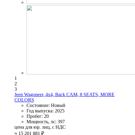
1
2
3
Jeep Wagoneer, 4x4, Back CAM, 8 SEATS, MORE
COLORS
Состояние:
Новый
Год выпуска:
2025
Пробег:
20
Мощность, лс:
397
цена для юр. лиц, с НДС
≈
15 201 881 ₽