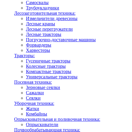
Самосвалы
Трубоукладчики
Лесозаготовительная техника:
Измельчители древесины
Лесные краны
Лесные перегружатели
Лесные тракторы
Погрузочно-доставочные машины
Форвардеры
Харвестеры
Тракторы:
Гусеничные тракторы
Колесные тракторы
Компактные тракторы
Универсальные тракторы
Посевная техника:
Зерновые сеялки
Сажалки
Сеялки
Уборочная техника:
Жатки
Комбайны
Опрыскивательная и поливочная техника:
Опрыскиватели
Почвообрабатывающая техника: