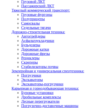
Грузовой ЛКТ
Пассажирский ЛКТ
Тяжелый коммерческий транспорт:
Грузовые фургоны
Полуприцепы
Самосвалы
Седельные тягачи
Дорожно-строительная техника:
Автогрейдеры
Асфальтоукладчики
Бульдозеры
Дорожные катки
Дорожные фрезы
Рециклеры
Скреперы
Стабилизаторы почвы
Землеройная и универсальная спецтехника:
Погрузчики
Экскаваторы
Экскаваторы-погрузчики
Карьерная и горнодобывающая техника:
Буровые установки
Дробильные комплексы
Лесные перегружатели
Погрузочно-доставочные машины