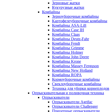
Зерновые жатки
Кукурузные жатки
Комбайны
Зерноуборочные комбайны
Картофелеуборочные комбайны
Комбайны ASA-Lift
Комбайны Case IH
Комбайны Claas
Комбайны Deutz-Fahr
Комбайны Fendt
Комбайны Grimme
Комбайны Holmer
Комбайны John Deere
Комбайны Krone
Комбайны Massey Ferguson
Комбайны New Holland
Комбайны ROPA
Кормоуборочные комбайны
Свеклоуборочные комбайны
Техника для уборки корнеплодов
Опрыскивательная и поливочная техника
Опрыскиватели
Опрыскиватели Agrifac
Опрыскиватели Challenger
Прицепные опрыскиватели