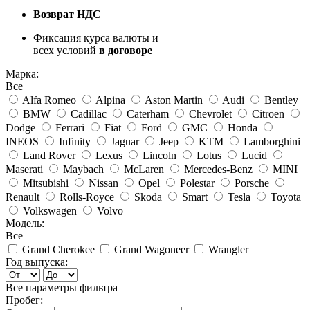
Возврат НДС
Фиксация курса валюты и
всех условий
в договоре
Марка:
Все
Alfa Romeo
Alpina
Aston Martin
Audi
Bentley
BMW
Cadillac
Caterham
Chevrolet
Citroen
Dodge
Ferrari
Fiat
Ford
GMC
Honda
INEOS
Infinity
Jaguar
Jeep
KTM
Lamborghini
Land Rover
Lexus
Lincoln
Lotus
Lucid
Maserati
Maybach
McLaren
Mercedes-Benz
MINI
Mitsubishi
Nissan
Opel
Polestar
Porsche
Renault
Rolls-Royce
Skoda
Smart
Tesla
Toyota
Volkswagen
Volvo
Модель:
Все
Grand Cherokee
Grand Wagoneer
Wrangler
Год выпуска:
Все параметры фильтра
Пробег: