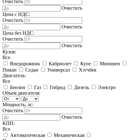
Очистить
Очистить
Цена с НДС:
Очистить
Очистить
Цена без НДС:
Очистить
Очистить
Кузов:
Все
Внедорожник
Кабриолет
Купе
Минивен
Пикап
Седан
Универсал
Хэтчбек
Двигатель:
Все
Бензин
Газ
Гибрид
Дизель
Электро
Объем двигателя:
Мощность, лс:
Очистить
Очистить
КПП:
Все
Автоматическая
Механическая