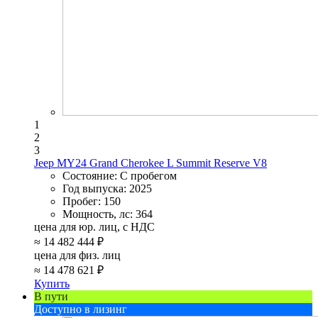
1
2
3
Jeep MY24 Grand Cherokee L Summit Reserve V8
Состояние:
С пробегом
Год выпуска:
2025
Пробег:
150
Мощность, лс:
364
цена для юр. лиц, с НДС
≈
14 482 444 ₽
цена для физ. лиц
≈
14 478 621 ₽
Купить
В пути
Доступно в лизинг