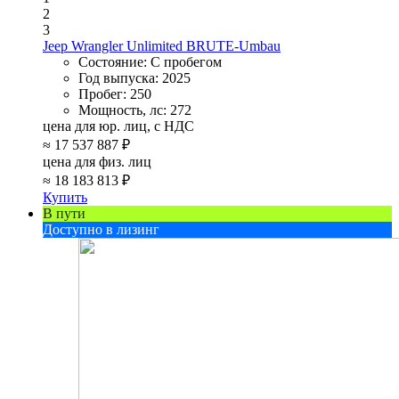
2
3
Jeep Wrangler Unlimited BRUTE-Umbau
Состояние:
С пробегом
Год выпуска:
2025
Пробег:
250
Мощность, лс:
272
цена для юр. лиц, с НДС
≈
17 537 887 ₽
цена для физ. лиц
≈
18 183 813 ₽
Купить
В пути
Доступно в лизинг