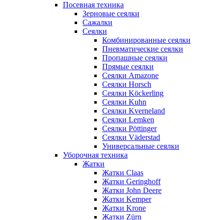
Посевная техника
Зерновые сеялки
Сажалки
Сеялки
Комбинированные сеялки
Пневматические сеялки
Пропашные сеялки
Прямые сеялки
Сеялки Amazone
Сеялки Horsch
Сеялки Köckerling
Сеялки Kuhn
Сеялки Kverneland
Сеялки Lemken
Сеялки Pöttinger
Сеялки Väderstad
Универсальные сеялки
Уборочная техника
Жатки
Жатки Claas
Жатки Geringhoff
Жатки John Deere
Жатки Kemper
Жатки Krone
Жатки Zürn