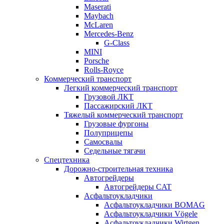
Maserati
Maybach
McLaren
Mercedes-Benz
G-Class
MINI
Porsche
Rolls-Royce
Коммерческий транспорт
Легкий коммерческий транспорт
Грузовой ЛКТ
Пассажирский ЛКТ
Тяжелый коммерческий транспорт
Грузовые фургоны
Полуприцепы
Самосвалы
Седельные тягачи
Спецтехника
Дорожно-строительная техника
Автогрейдеры
Автогрейдеры CAT
Асфальтоукладчики
Асфальтоукладчики BOMAG
Асфальтоукладчики Vögele
Асфальтоукладчики Wirtgen