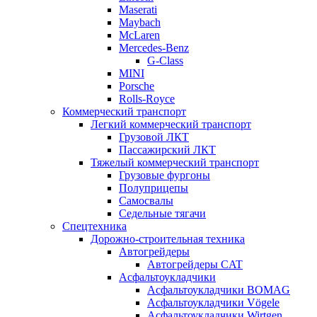
Maserati
Maybach
McLaren
Mercedes-Benz
G-Class
MINI
Porsche
Rolls-Royce
Коммерческий транспорт
Легкий коммерческий транспорт
Грузовой ЛКТ
Пассажирский ЛКТ
Тяжелый коммерческий транспорт
Грузовые фургоны
Полуприцепы
Самосвалы
Седельные тягачи
Спецтехника
Дорожно-строительная техника
Автогрейдеры
Автогрейдеры CAT
Асфальтоукладчики
Асфальтоукладчики BOMAG
Асфальтоукладчики Vögele
Асфальтоукладчики Wirtgen