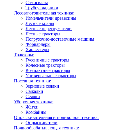
Самосвалы
Трубоукладчики
Лесозаготовительная техника:
Измельчители древесины
Лесные краны
Лесные перегружатели
Лесные тракторы
Погрузочно-доставочные машины
Форвардеры
Харвестеры
Тракторы:
Гусеничные тракторы
Колесные тракторы
Компактные тракторы
Универсальные тракторы
Посевная техника:
Зерновые сеялки
Сажалки
Сеялки
Уборочная техника:
Жатки
Комбайны
Опрыскивательная и поливочная техника:
Опрыскиватели
Почвообрабатывающая техника: