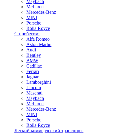
Maybach
McLaren
Mercedes-Benz
MINI
Porsche
Rolls-Royce
С пробегом:
Alfa Romeo
Aston Martin
Audi
Bentley
BMW
Cadillac
Ferrari
Jaguar
Lamborghini
Lincoln
Maserati
Maybach
McLaren
Mercedes-Benz
MINI
Porsche
Rolls-Royce
Легкий коммерческий транспорт: