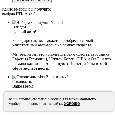
Рассчитать стоимость
Какие выгоды вы получите
выбрав ГТК Авто?
Найдем
лучший авто!
Благодаря нам вы сможете приобрести самый
качественный автомобиль в рамках бюджета.
Мы реализуем это используя преимущества авторынка
Европы (Германии), Южной Кореи, США и ОАЭ, и что
не мало важно - накопленную за 12 лет работы в этой
сфере
экспертность
.
Сэкономим
Ваше время!
Взяв на себя:
Мы используем файлы cookie для максимального
удобства использования сайта.
ХОРОШО
✓ поиск лучших предложений, их бронирование, выкуп
и доставку