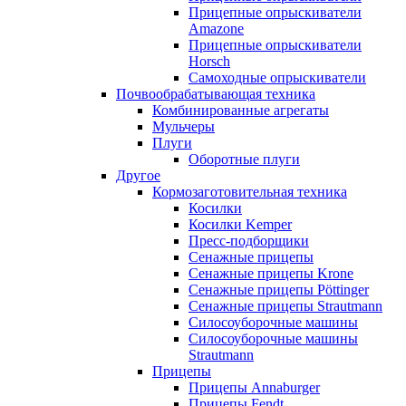
Прицепные опрыскиватели
Amazone
Прицепные опрыскиватели
Horsch
Самоходные опрыскиватели
Почвообрабатывающая техника
Комбинированные агрегаты
Мульчеры
Плуги
Оборотные плуги
Другое
Кормозаготовительная техника
Косилки
Косилки Kemper
Пресс-подборщики
Сенажные прицепы
Сенажные прицепы Krone
Сенажные прицепы Pöttinger
Сенажные прицепы Strautmann
Силосоуборочные машины
Силосоуборочные машины
Strautmann
Прицепы
Прицепы Annaburger
Прицепы Fendt