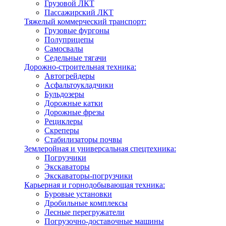
Грузовой ЛКТ
Пассажирский ЛКТ
Тяжелый коммерческий транспорт:
Грузовые фургоны
Полуприцепы
Самосвалы
Седельные тягачи
Дорожно-строительная техника:
Автогрейдеры
Асфальтоукладчики
Бульдозеры
Дорожные катки
Дорожные фрезы
Рециклеры
Скреперы
Стабилизаторы почвы
Землеройная и универсальная спецтехника:
Погрузчики
Экскаваторы
Экскаваторы-погрузчики
Карьерная и горнодобывающая техника:
Буровые установки
Дробильные комплексы
Лесные перегружатели
Погрузочно-доставочные машины