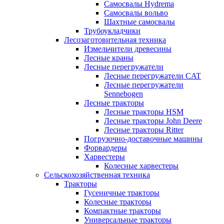
Самосвалы Hydrema
Самосвалы вольво
Шахтные самосвалы
Трубоукладчики
Лесозаготовительная техника
Измельчители древесины
Лесные краны
Лесные перегружатели
Лесные перегружатели CAT
Лесные перегружатели
Sennebogen
Лесные тракторы
Лесные тракторы HSM
Лесные тракторы John Deere
Лесные тракторы Ritter
Погрузочно-доставочные машины
Форвардеры
Харвестеры
Колесные харвестеры
Сельскохозяйственная техника
Тракторы
Гусеничные тракторы
Колесные тракторы
Компактные тракторы
Универсальные тракторы