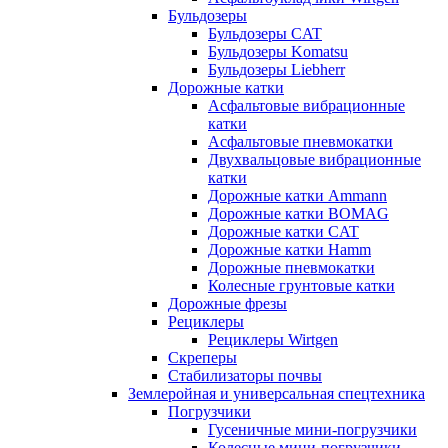
Бульдозеры
Бульдозеры CAT
Бульдозеры Komatsu
Бульдозеры Liebherr
Дорожные катки
Асфальтовые вибрационные
катки
Асфальтовые пневмокатки
Двухвальцовые вибрационные
катки
Дорожные катки Ammann
Дорожные катки BOMAG
Дорожные катки CAT
Дорожные катки Hamm
Дорожные пневмокатки
Колесные грунтовые катки
Дорожные фрезы
Рециклеры
Рециклеры Wirtgen
Скреперы
Стабилизаторы почвы
Землеройная и универсальная спецтехника
Погрузчики
Гусеничные мини-погрузчики
Колесные мини-погрузчики