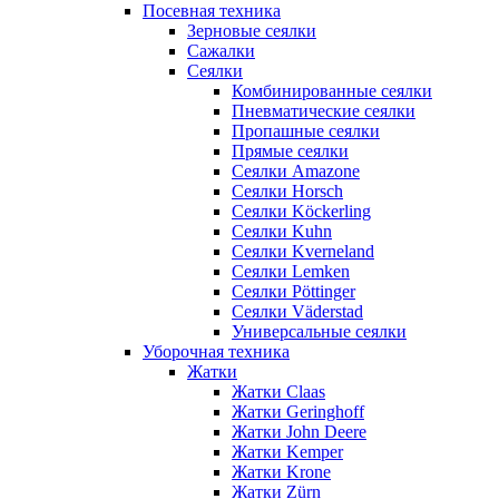
Посевная техника
Зерновые сеялки
Сажалки
Сеялки
Комбинированные сеялки
Пневматические сеялки
Пропашные сеялки
Прямые сеялки
Сеялки Amazone
Сеялки Horsch
Сеялки Köckerling
Сеялки Kuhn
Сеялки Kverneland
Сеялки Lemken
Сеялки Pöttinger
Сеялки Väderstad
Универсальные сеялки
Уборочная техника
Жатки
Жатки Claas
Жатки Geringhoff
Жатки John Deere
Жатки Kemper
Жатки Krone
Жатки Zürn