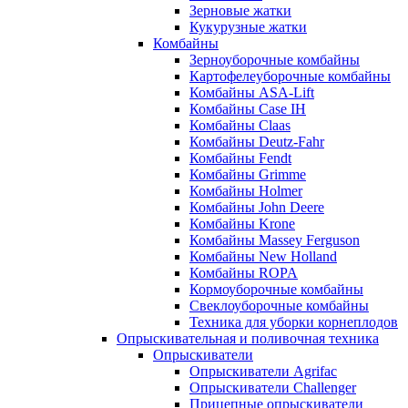
Зерновые жатки
Кукурузные жатки
Комбайны
Зерноуборочные комбайны
Картофелеуборочные комбайны
Комбайны ASA-Lift
Комбайны Case IH
Комбайны Claas
Комбайны Deutz-Fahr
Комбайны Fendt
Комбайны Grimme
Комбайны Holmer
Комбайны John Deere
Комбайны Krone
Комбайны Massey Ferguson
Комбайны New Holland
Комбайны ROPA
Кормоуборочные комбайны
Свеклоуборочные комбайны
Техника для уборки корнеплодов
Опрыскивательная и поливочная техника
Опрыскиватели
Опрыскиватели Agrifac
Опрыскиватели Challenger
Прицепные опрыскиватели