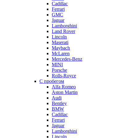
Cadillac
Ferrari
GMC
Jaguar
Lamborghini
Land Rover
Lincoln
Maserati
Maybach
McLaren
Mercedes-Benz
MINI
Porsche
Rolls-Royce
С пробегом
Alfa Romeo
Aston Martin
Audi
Bentley
BMW
Cadillac
Ferrari
Jaguar
Lamborghini
Lincoln