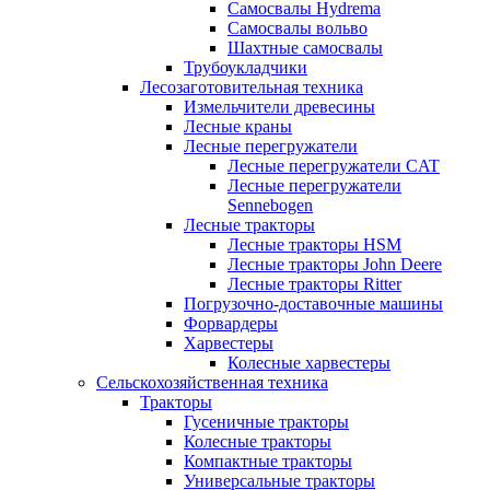
Самосвалы Hydrema
Самосвалы вольво
Шахтные самосвалы
Трубоукладчики
Лесозаготовительная техника
Измельчители древесины
Лесные краны
Лесные перегружатели
Лесные перегружатели CAT
Лесные перегружатели
Sennebogen
Лесные тракторы
Лесные тракторы HSM
Лесные тракторы John Deere
Лесные тракторы Ritter
Погрузочно-доставочные машины
Форвардеры
Харвестеры
Колесные харвестеры
Сельскохозяйственная техника
Тракторы
Гусеничные тракторы
Колесные тракторы
Компактные тракторы
Универсальные тракторы