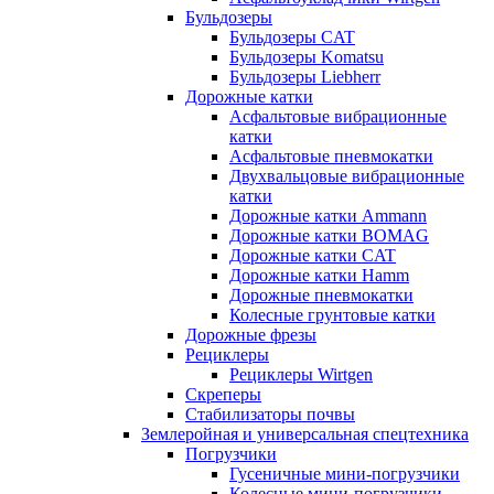
Бульдозеры
Бульдозеры CAT
Бульдозеры Komatsu
Бульдозеры Liebherr
Дорожные катки
Асфальтовые вибрационные
катки
Асфальтовые пневмокатки
Двухвальцовые вибрационные
катки
Дорожные катки Ammann
Дорожные катки BOMAG
Дорожные катки CAT
Дорожные катки Hamm
Дорожные пневмокатки
Колесные грунтовые катки
Дорожные фрезы
Рециклеры
Рециклеры Wirtgen
Скреперы
Стабилизаторы почвы
Землеройная и универсальная спецтехника
Погрузчики
Гусеничные мини-погрузчики
Колесные мини-погрузчики