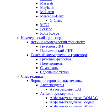
Maserati
Maybach
McLaren
Mercedes-Benz
G-Class
MINI
Porsche
Rolls-Royce
Коммерческий транспорт
Легкий коммерческий транспорт
Грузовой ЛКТ
Пассажирский ЛКТ
Тяжелый коммерческий транспорт
Грузовые фургоны
Полуприцепы
Самосвалы
Седельные тягачи
Спецтехника
Дорожно-строительная техника
Автогрейдеры
Автогрейдеры CAT
Асфальтоукладчики
Асфальтоукладчики BOMAG
Асфальтоукладчики Vögele
Асфальтоукладчики Wirtgen