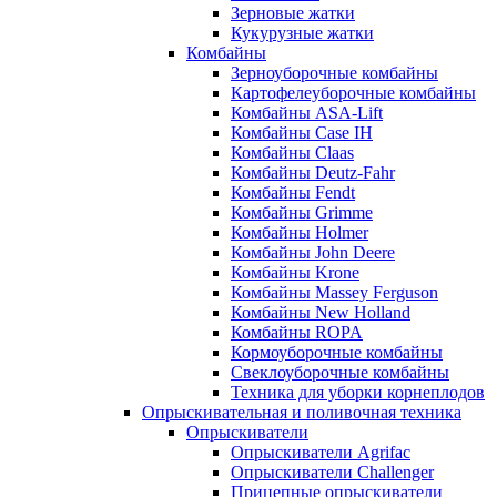
Зерновые жатки
Кукурузные жатки
Комбайны
Зерноуборочные комбайны
Картофелеуборочные комбайны
Комбайны ASA-Lift
Комбайны Case IH
Комбайны Claas
Комбайны Deutz-Fahr
Комбайны Fendt
Комбайны Grimme
Комбайны Holmer
Комбайны John Deere
Комбайны Krone
Комбайны Massey Ferguson
Комбайны New Holland
Комбайны ROPA
Кормоуборочные комбайны
Свеклоуборочные комбайны
Техника для уборки корнеплодов
Опрыскивательная и поливочная техника
Опрыскиватели
Опрыскиватели Agrifac
Опрыскиватели Challenger
Прицепные опрыскиватели