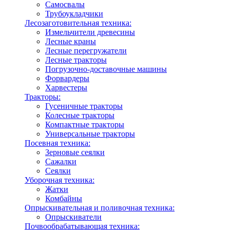
Самосвалы
Трубоукладчики
Лесозаготовительная техника:
Измельчители древесины
Лесные краны
Лесные перегружатели
Лесные тракторы
Погрузочно-доставочные машины
Форвардеры
Харвестеры
Тракторы:
Гусеничные тракторы
Колесные тракторы
Компактные тракторы
Универсальные тракторы
Посевная техника:
Зерновые сеялки
Сажалки
Сеялки
Уборочная техника:
Жатки
Комбайны
Опрыскивательная и поливочная техника:
Опрыскиватели
Почвообрабатывающая техника: