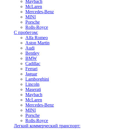
Maybach
McLaren
Mercedes-Benz
MINI
Porsche
Rolls-Royce
С пробегом:
Alfa Romeo
Aston Martin
Audi
Bentley
BMW
Cadillac
Ferrari
Jaguar
Lamborghini
Lincoln
Maserati
Maybach
McLaren
Mercedes-Benz
MINI
Porsche
Rolls-Royce
Легкий коммерческий транспорт: