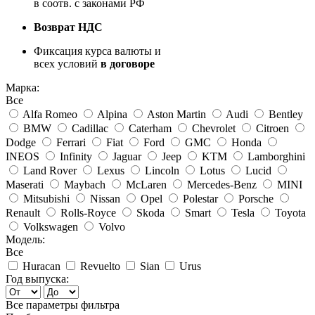
в соотв. с законами РФ
Возврат НДС
Фиксация курса валюты и
всех условий
в договоре
Марка:
Все
Alfa Romeo
Alpina
Aston Martin
Audi
Bentley
BMW
Cadillac
Caterham
Chevrolet
Citroen
Dodge
Ferrari
Fiat
Ford
GMC
Honda
INEOS
Infinity
Jaguar
Jeep
KTM
Lamborghini
Land Rover
Lexus
Lincoln
Lotus
Lucid
Maserati
Maybach
McLaren
Mercedes-Benz
MINI
Mitsubishi
Nissan
Opel
Polestar
Porsche
Renault
Rolls-Royce
Skoda
Smart
Tesla
Toyota
Volkswagen
Volvo
Модель:
Все
Huracan
Revuelto
Sian
Urus
Год выпуска:
Все параметры фильтра