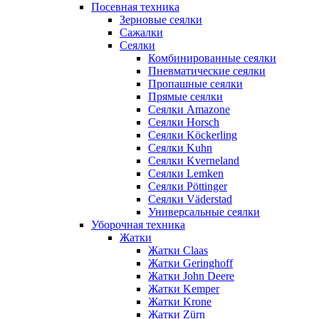
Посевная техника
Зерновые сеялки
Сажалки
Сеялки
Комбинированные сеялки
Пневматические сеялки
Пропашные сеялки
Прямые сеялки
Сеялки Amazone
Сеялки Horsch
Сеялки Köckerling
Сеялки Kuhn
Сеялки Kverneland
Сеялки Lemken
Сеялки Pöttinger
Сеялки Väderstad
Универсальные сеялки
Уборочная техника
Жатки
Жатки Claas
Жатки Geringhoff
Жатки John Deere
Жатки Kemper
Жатки Krone
Жатки Zürn