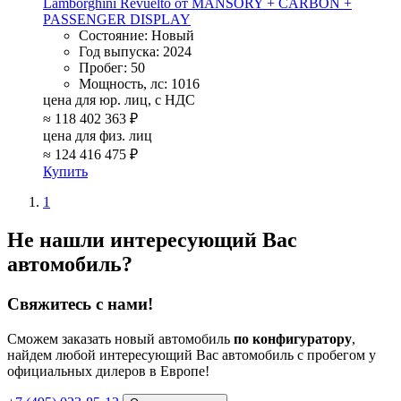
Lamborghini Revuelto от MANSORY + CARBON +
PASSENGER DISPLAY
Состояние:
Новый
Год выпуска:
2024
Пробег:
50
Мощность, лс:
1016
цена для юр. лиц, с НДС
≈
118 402 363 ₽
цена для физ. лиц
≈
124 416 475 ₽
Купить
1
Не нашли интересующий Вас
автомобиль?
Свяжитесь с нами!
Сможем заказать новый автомобиль
по конфигуратору
,
найдем любой интересующий Вас автомобиль с пробегом у
официальных дилеров в Европе!