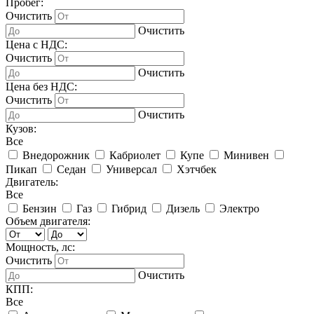
Пробег:
Очистить
Очистить
Цена с НДС:
Очистить
Очистить
Цена без НДС:
Очистить
Очистить
Кузов:
Все
Внедорожник
Кабриолет
Купе
Минивен
Пикап
Седан
Универсал
Хэтчбек
Двигатель:
Все
Бензин
Газ
Гибрид
Дизель
Электро
Объем двигателя:
Мощность, лс:
Очистить
Очистить
КПП:
Все