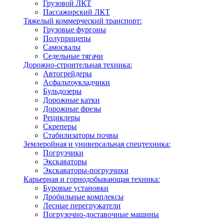
Грузовой ЛКТ
Пассажирский ЛКТ
Тяжелый коммерческий транспорт:
Грузовые фургоны
Полуприцепы
Самосвалы
Седельные тягачи
Дорожно-строительная техника:
Автогрейдеры
Асфальтоукладчики
Бульдозеры
Дорожные катки
Дорожные фрезы
Рециклеры
Скреперы
Стабилизаторы почвы
Землеройная и универсальная спецтехника:
Погрузчики
Экскаваторы
Экскаваторы-погрузчики
Карьерная и горнодобывающая техника:
Буровые установки
Дробильные комплексы
Лесные перегружатели
Погрузочно-доставочные машины