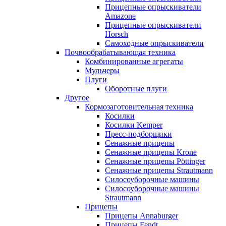
Прицепные опрыскиватели
Amazone
Прицепные опрыскиватели
Horsch
Самоходные опрыскиватели
Почвообрабатывающая техника
Комбинированные агрегаты
Мульчеры
Плуги
Оборотные плуги
Другое
Кормозаготовительная техника
Косилки
Косилки Kemper
Пресс-подборщики
Сенажные прицепы
Сенажные прицепы Krone
Сенажные прицепы Pöttinger
Сенажные прицепы Strautmann
Силосоуборочные машины
Силосоуборочные машины
Strautmann
Прицепы
Прицепы Annaburger
Прицепы Fendt