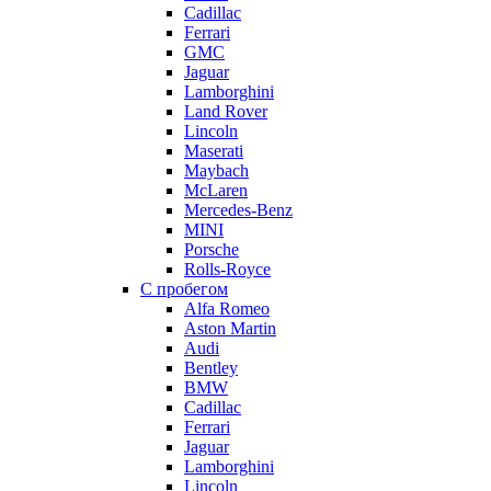
Cadillac
Ferrari
GMC
Jaguar
Lamborghini
Land Rover
Lincoln
Maserati
Maybach
McLaren
Mercedes-Benz
MINI
Porsche
Rolls-Royce
С пробегом
Alfa Romeo
Aston Martin
Audi
Bentley
BMW
Cadillac
Ferrari
Jaguar
Lamborghini
Lincoln