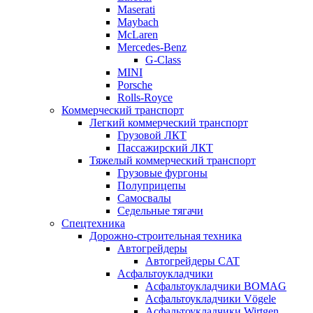
Maserati
Maybach
McLaren
Mercedes-Benz
G-Class
MINI
Porsche
Rolls-Royce
Коммерческий транспорт
Легкий коммерческий транспорт
Грузовой ЛКТ
Пассажирский ЛКТ
Тяжелый коммерческий транспорт
Грузовые фургоны
Полуприцепы
Самосвалы
Седельные тягачи
Спецтехника
Дорожно-строительная техника
Автогрейдеры
Автогрейдеры CAT
Асфальтоукладчики
Асфальтоукладчики BOMAG
Асфальтоукладчики Vögele
Асфальтоукладчики Wirtgen