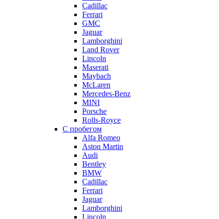
Cadillac
Ferrari
GMC
Jaguar
Lamborghini
Land Rover
Lincoln
Maserati
Maybach
McLaren
Mercedes-Benz
MINI
Porsche
Rolls-Royce
С пробегом
Alfa Romeo
Aston Martin
Audi
Bentley
BMW
Cadillac
Ferrari
Jaguar
Lamborghini
Lincoln