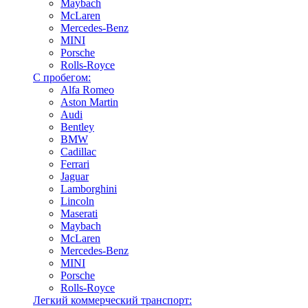
Maybach
McLaren
Mercedes-Benz
MINI
Porsche
Rolls-Royce
С пробегом:
Alfa Romeo
Aston Martin
Audi
Bentley
BMW
Cadillac
Ferrari
Jaguar
Lamborghini
Lincoln
Maserati
Maybach
McLaren
Mercedes-Benz
MINI
Porsche
Rolls-Royce
Легкий коммерческий транспорт: