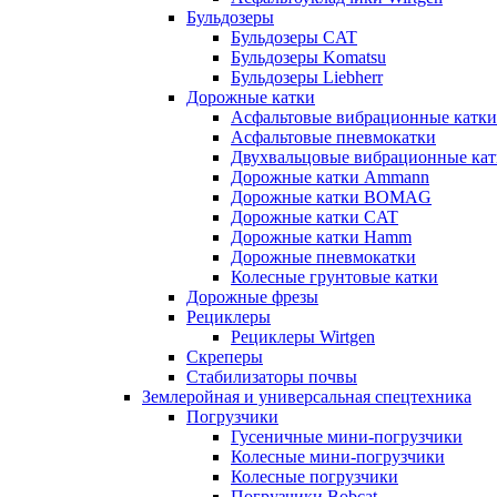
Бульдозеры
Бульдозеры CAT
Бульдозеры Komatsu
Бульдозеры Liebherr
Дорожные катки
Асфальтовые вибрационные катки
Асфальтовые пневмокатки
Двухвальцовые вибрационные кат
Дорожные катки Ammann
Дорожные катки BOMAG
Дорожные катки CAT
Дорожные катки Hamm
Дорожные пневмокатки
Колесные грунтовые катки
Дорожные фрезы
Рециклеры
Рециклеры Wirtgen
Скреперы
Стабилизаторы почвы
Землеройная и универсальная спецтехника
Погрузчики
Гусеничные мини-погрузчики
Колесные мини-погрузчики
Колесные погрузчики
Погрузчики Bobcat