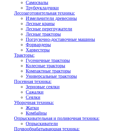
Самосвалы
Трубоукладчики
Лесозаготовительная техника:
Измельчители древесины
Лесные краны
Лесные перегружатели
Лесные тракторы
Погрузочно-доставочные машины
Форвардеры
Харвестеры
Тракторы:
Гусеничные тракторы
Колесные тракторы
Компактные тракторы
Универсальные тракторы
Посевная техника:
Зерновые сеялки
Сажалки
Сеялки
Уборочная техника:
Жатки
Комбайны
Опрыскивательная и поливочная техника:
Опрыскиватели
Почвообрабатывающая техника: