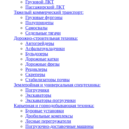
Грузовой ЛКТ
Пассажирский ЛКТ
Тяжелый коммерческий транспорт:
Грузовые фургоны
Полуприцепы
Самосвалы
Седельные тягачи
Дорожно-строительная техника:
Автогрейдеры
Асфальтоукладчики
Бульдозеры
Дорожные катки
Дорожные фрезы
Рециклеры
Скреперы
Стабилизаторы почвы
Землеройная и универсальная спецтехника:
Погрузчики
Экскаваторы
Экскаваторы-погрузчики
Карьерная и горнодобывающая техника:
Буровые установки
Дробильные комплексы
Лесные перегружатели
Погрузочно-доставочные машины