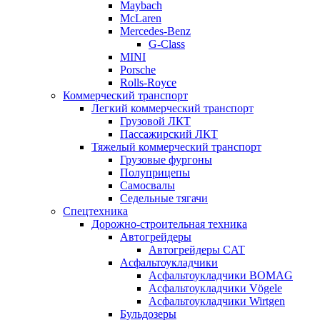
Maybach
McLaren
Mercedes-Benz
G-Class
MINI
Porsche
Rolls-Royce
Коммерческий транспорт
Легкий коммерческий транспорт
Грузовой ЛКТ
Пассажирский ЛКТ
Тяжелый коммерческий транспорт
Грузовые фургоны
Полуприцепы
Самосвалы
Седельные тягачи
Спецтехника
Дорожно-строительная техника
Автогрейдеры
Автогрейдеры CAT
Асфальтоукладчики
Асфальтоукладчики BOMAG
Асфальтоукладчики Vögele
Асфальтоукладчики Wirtgen
Бульдозеры