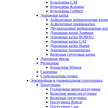
Бульдозеры CAT
Бульдозеры Komatsu
Бульдозеры Liebherr
Дорожные катки
Асфальтовые вибрационные катки
Асфальтовые пневмокатки
Двухвальцовые вибрационные кат
Дорожные катки Ammann
Дорожные катки BOMAG
Дорожные катки CAT
Дорожные катки Hamm
Дорожные пневмокатки
Колесные грунтовые катки
Дорожные фрезы
Рециклеры
Рециклеры Wirtgen
Скреперы
Стабилизаторы почвы
Землеройная и универсальная спецтехника
Погрузчики
Гусеничные мини-погрузчики
Колесные мини-погрузчики
Колесные погрузчики
Погрузчики Bobcat
Погрузчики Case