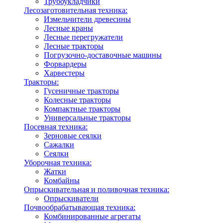
Трубоукладчики
Лесозаготовительная техника:
Измельчители древесины
Лесные краны
Лесные перегружатели
Лесные тракторы
Погрузочно-доставочные машины
Форвардеры
Харвестеры
Тракторы:
Гусеничные тракторы
Колесные тракторы
Компактные тракторы
Универсальные тракторы
Посевная техника:
Зерновые сеялки
Сажалки
Сеялки
Уборочная техника:
Жатки
Комбайны
Опрыскивательная и поливочная техника:
Опрыскиватели
Почвообрабатывающая техника:
Комбинированные агрегаты