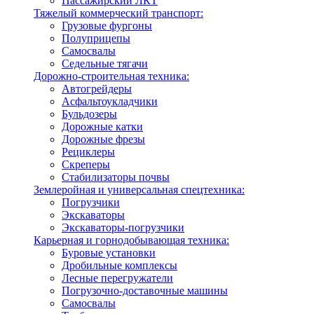
Пассажирский ЛКТ
Тяжелый коммерческий транспорт:
Грузовые фургоны
Полуприцепы
Самосвалы
Седельные тягачи
Дорожно-строительная техника:
Автогрейдеры
Асфальтоукладчики
Бульдозеры
Дорожные катки
Дорожные фрезы
Рециклеры
Скреперы
Стабилизаторы почвы
Землеройная и универсальная спецтехника:
Погрузчики
Экскаваторы
Экскаваторы-погрузчики
Карьерная и горнодобывающая техника:
Буровые установки
Дробильные комплексы
Лесные перегружатели
Погрузочно-доставочные машины
Самосвалы