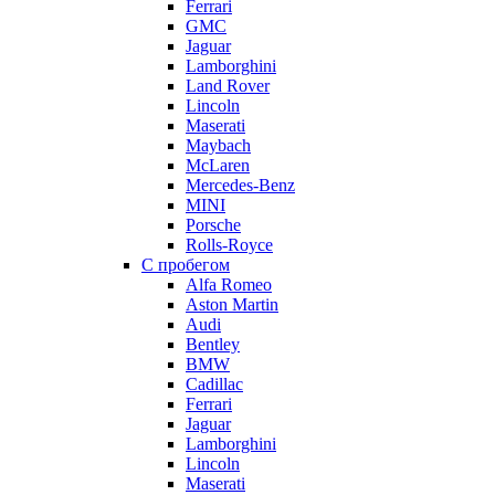
Ferrari
GMC
Jaguar
Lamborghini
Land Rover
Lincoln
Maserati
Maybach
McLaren
Mercedes-Benz
MINI
Porsche
Rolls-Royce
С пробегом
Alfa Romeo
Aston Martin
Audi
Bentley
BMW
Cadillac
Ferrari
Jaguar
Lamborghini
Lincoln
Maserati