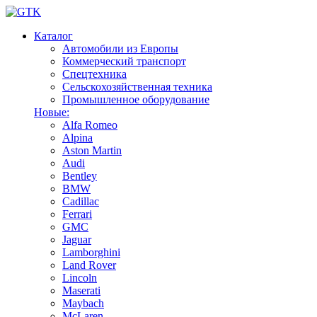
Каталог
Автомобили из Европы
Коммерческий транспорт
Спецтехника
Сельскохозяйственная техника
Промышленное оборудование
Новые:
Alfa Romeo
Alpina
Aston Martin
Audi
Bentley
BMW
Cadillac
Ferrari
GMC
Jaguar
Lamborghini
Land Rover
Lincoln
Maserati
Maybach
McLaren