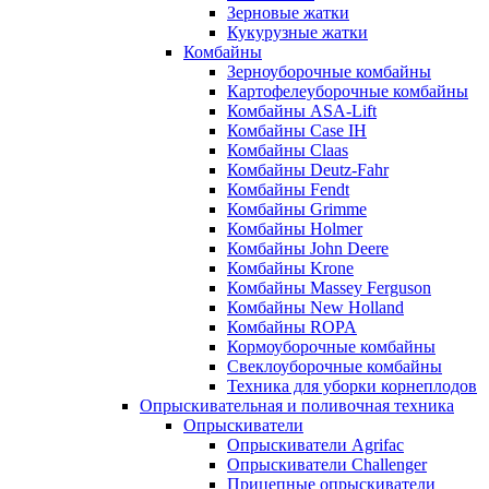
Зерновые жатки
Кукурузные жатки
Комбайны
Зерноуборочные комбайны
Картофелеуборочные комбайны
Комбайны ASA-Lift
Комбайны Case IH
Комбайны Claas
Комбайны Deutz-Fahr
Комбайны Fendt
Комбайны Grimme
Комбайны Holmer
Комбайны John Deere
Комбайны Krone
Комбайны Massey Ferguson
Комбайны New Holland
Комбайны ROPA
Кормоуборочные комбайны
Свеклоуборочные комбайны
Техника для уборки корнеплодов
Опрыскивательная и поливочная техника
Опрыскиватели
Опрыскиватели Agrifac
Опрыскиватели Challenger
Прицепные опрыскиватели