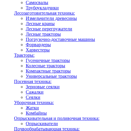
Самосвалы
Трубоукладчики
Лесозаготовительная техника:
Измельчители древесины
Лесные краны
Лесные перегружатели
Лесные тракторы
Погрузочно-доставочные машины
Форвардеры
Харвестеры
Тракторы:
Гусеничные тракторы
Колесные тракторы
Компактные тракторы
Универсальные тракторы
Посевная техника:
Зерновые сеялки
Сажалки
Сеялки
Уборочная техника:
Жатки
Комбайны
Опрыскивательная и поливочная техника:
Опрыскиватели
Почвообрабатывающая техника: