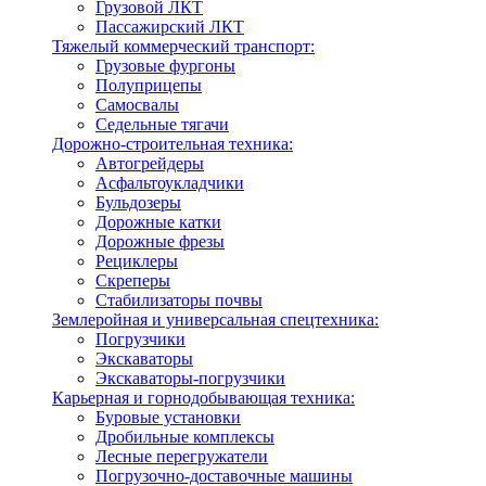
Грузовой ЛКТ
Пассажирский ЛКТ
Тяжелый коммерческий транспорт:
Грузовые фургоны
Полуприцепы
Самосвалы
Седельные тягачи
Дорожно-строительная техника:
Автогрейдеры
Асфальтоукладчики
Бульдозеры
Дорожные катки
Дорожные фрезы
Рециклеры
Скреперы
Стабилизаторы почвы
Землеройная и универсальная спецтехника:
Погрузчики
Экскаваторы
Экскаваторы-погрузчики
Карьерная и горнодобывающая техника:
Буровые установки
Дробильные комплексы
Лесные перегружатели
Погрузочно-доставочные машины