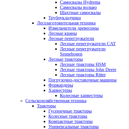
Самосвалы Hydrema
Самосвалы вольво
Шахтные самосвалы
Трубоукладчики
Лесозаготовительная техника
Измельчители древесины
Лесные краны
Лесные перегружатели
Лесные перегружатели CAT
Лесные перегружатели
Sennebogen
Лесные тракторы
Лесные тракторы HSM
Лесные тракторы John Deere
Лесные тракторы Ritter
Погрузочно-доставочные машины
Форвардеры
Харвестеры
Колесные харвестеры
Сельскохозяйственная техника
Тракторы
Гусеничные тракторы
Колесные тракторы
Компактные тракторы
Универсальные тракторы