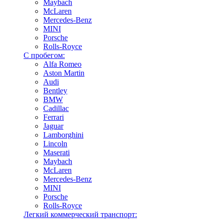
Maybach
McLaren
Mercedes-Benz
MINI
Porsche
Rolls-Royce
С пробегом:
Alfa Romeo
Aston Martin
Audi
Bentley
BMW
Cadillac
Ferrari
Jaguar
Lamborghini
Lincoln
Maserati
Maybach
McLaren
Mercedes-Benz
MINI
Porsche
Rolls-Royce
Легкий коммерческий транспорт: