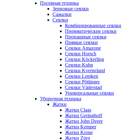
Посевная техника
Зерновые сеялки
Сажалки
Сеялки
Комбинированные сеялки
Пневматические сеялки
Пропашные сеялки
Прямые сеялки
Сеялки Amazone
Сеялки Horsch
Сеялки Köckerling
Сеялки Kuhn
Сеялки Kverneland
Сеялки Lemken
Сеялки Pöttinger
Сеялки Väderstad
Универсальные сеялки
Уборочная техника
Жатки
Жатки Claas
Жатки Geringhoff
Жатки John Deere
Жатки Kemper
Жатки Krone
Жатки Zürn