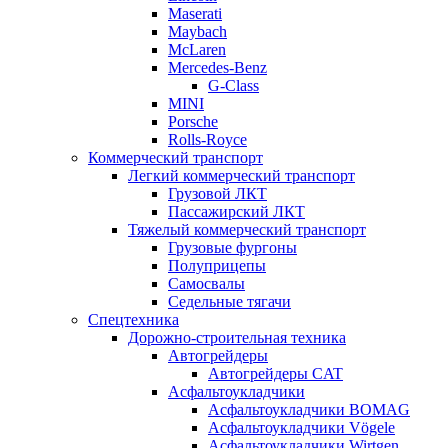
Maserati
Maybach
McLaren
Mercedes-Benz
G-Class
MINI
Porsche
Rolls-Royce
Коммерческий транспорт
Легкий коммерческий транспорт
Грузовой ЛКТ
Пассажирский ЛКТ
Тяжелый коммерческий транспорт
Грузовые фургоны
Полуприцепы
Самосвалы
Седельные тягачи
Спецтехника
Дорожно-строительная техника
Автогрейдеры
Автогрейдеры CAT
Асфальтоукладчики
Асфальтоукладчики BOMAG
Асфальтоукладчики Vögele
Асфальтоукладчики Wirtgen