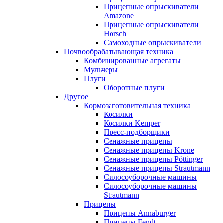
Прицепные опрыскиватели
Amazone
Прицепные опрыскиватели
Horsch
Самоходные опрыскиватели
Почвообрабатывающая техника
Комбинированные агрегаты
Мульчеры
Плуги
Оборотные плуги
Другое
Кормозаготовительная техника
Косилки
Косилки Kemper
Пресс-подборщики
Сенажные прицепы
Сенажные прицепы Krone
Сенажные прицепы Pöttinger
Сенажные прицепы Strautmann
Силосоуборочные машины
Силосоуборочные машины
Strautmann
Прицепы
Прицепы Annaburger
Прицепы Fendt