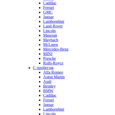
Cadillac
Ferrari
GMC
Jaguar
Lamborghini
Land Rover
Lincoln
Maserati
Maybach
McLaren
Mercedes-Benz
MINI
Porsche
Rolls-Royce
С пробегом
Alfa Romeo
Aston Martin
Audi
Bentley
BMW
Cadillac
Ferrari
Jaguar
Lamborghini
Lincoln