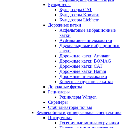
Бульдозеры
Бульдозеры CAT
Бульдозеры Komatsu
Бульдозеры Liebherr
Дорожные катки
Асфальтовые вибрационные
катки
Асфальтовые пневмокатки
Двухвальцовые вибрационные
катки
Дорожные катки Ammann
Дорожные катки BOMAG
Дорожные катки CAT
Дорожные катки Hamm
Дорожные пневмокатки
Колесные грунтовые катки
Дорожные фрезы
Рециклеры
Рециклеры Wirtgen
Скреперы
Стабилизаторы почвы
Землеройная и универсальная спецтехника
Погрузчики
Гусеничные мини-погрузчики
Колесные мини-погрузчики