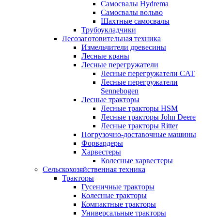
Самосвалы Hydrema
Самосвалы вольво
Шахтные самосвалы
Трубоукладчики
Лесозаготовительная техника
Измельчители древесины
Лесные краны
Лесные перегружатели
Лесные перегружатели CAT
Лесные перегружатели
Sennebogen
Лесные тракторы
Лесные тракторы HSM
Лесные тракторы John Deere
Лесные тракторы Ritter
Погрузочно-доставочные машины
Форвардеры
Харвестеры
Колесные харвестеры
Сельскохозяйственная техника
Тракторы
Гусеничные тракторы
Колесные тракторы
Компактные тракторы
Универсальные тракторы