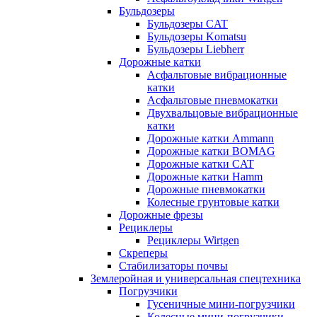
Бульдозеры
Бульдозеры CAT
Бульдозеры Komatsu
Бульдозеры Liebherr
Дорожные катки
Асфальтовые вибрационные
катки
Асфальтовые пневмокатки
Двухвальцовые вибрационные
катки
Дорожные катки Ammann
Дорожные катки BOMAG
Дорожные катки CAT
Дорожные катки Hamm
Дорожные пневмокатки
Колесные грунтовые катки
Дорожные фрезы
Рециклеры
Рециклеры Wirtgen
Скреперы
Стабилизаторы почвы
Землеройная и универсальная спецтехника
Погрузчики
Гусеничные мини-погрузчики
Колесные мини-погрузчики