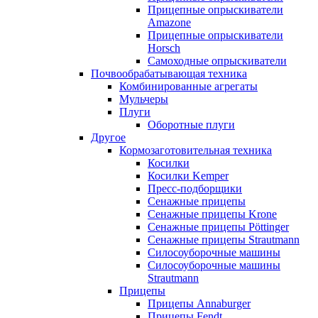
Прицепные опрыскиватели
Amazone
Прицепные опрыскиватели
Horsch
Самоходные опрыскиватели
Почвообрабатывающая техника
Комбинированные агрегаты
Мульчеры
Плуги
Оборотные плуги
Другое
Кормозаготовительная техника
Косилки
Косилки Kemper
Пресс-подборщики
Сенажные прицепы
Сенажные прицепы Krone
Сенажные прицепы Pöttinger
Сенажные прицепы Strautmann
Силосоуборочные машины
Силосоуборочные машины
Strautmann
Прицепы
Прицепы Annaburger
Прицепы Fendt