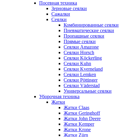
Посевная техника
Зерновые сеялки
Сажалки
Сеялки
Комбинированные сеялки
Пневматические сеялки
Пропашные сеялки
Прямые сеялки
Сеялки Amazone
Сеялки Horsch
Сеялки Köckerling
Сеялки Kuhn
Сеялки Kverneland
Сеялки Lemken
Сеялки Pöttinger
Сеялки Väderstad
Универсальные сеялки
Уборочная техника
Жатки
Жатки Claas
Жатки Geringhoff
Жатки John Deere
Жатки Kemper
Жатки Krone
Жатки Zürn