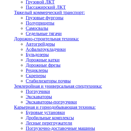
Грузовой ЛКТ
Пассажирский ЛКТ
Тяжелый коммерческий транспорт:
Грузовые фургоны
Полуприцепы
Самосвалы
Седельные тягачи
Дорожно-строительная техника:
Автогрейдеры
Асфальтоукладчики
Бульдозеры
Дорожные катки
Дорожные фрезы
Рециклеры
Скреперы
Стабилизаторы почвы
Землеройная и универсальная спецтехника:
Погрузчики
Экскаваторы
Экскаваторы-погрузчики
Карьерная и горнодобывающая техника:
Буровые установки
Дробильные комплексы
Лесные перегружатели
Погрузочно-доставочные машины