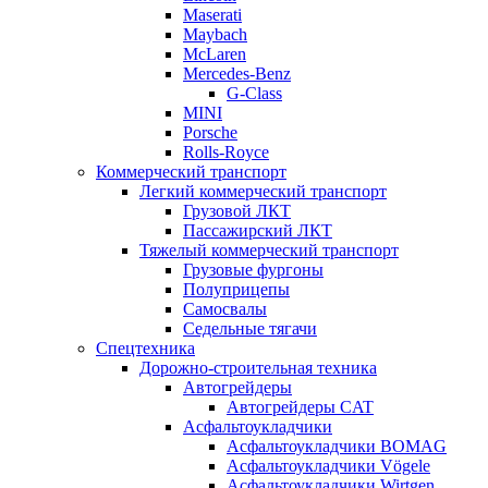
Maserati
Maybach
McLaren
Mercedes-Benz
G-Class
MINI
Porsche
Rolls-Royce
Коммерческий транспорт
Легкий коммерческий транспорт
Грузовой ЛКТ
Пассажирский ЛКТ
Тяжелый коммерческий транспорт
Грузовые фургоны
Полуприцепы
Самосвалы
Седельные тягачи
Спецтехника
Дорожно-строительная техника
Автогрейдеры
Автогрейдеры CAT
Асфальтоукладчики
Асфальтоукладчики BOMAG
Асфальтоукладчики Vögele
Асфальтоукладчики Wirtgen