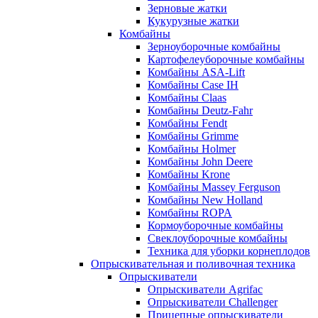
Зерновые жатки
Кукурузные жатки
Комбайны
Зерноуборочные комбайны
Картофелеуборочные комбайны
Комбайны ASA-Lift
Комбайны Case IH
Комбайны Claas
Комбайны Deutz-Fahr
Комбайны Fendt
Комбайны Grimme
Комбайны Holmer
Комбайны John Deere
Комбайны Krone
Комбайны Massey Ferguson
Комбайны New Holland
Комбайны ROPA
Кормоуборочные комбайны
Свеклоуборочные комбайны
Техника для уборки корнеплодов
Опрыскивательная и поливочная техника
Опрыскиватели
Опрыскиватели Agrifac
Опрыскиватели Challenger
Прицепные опрыскиватели