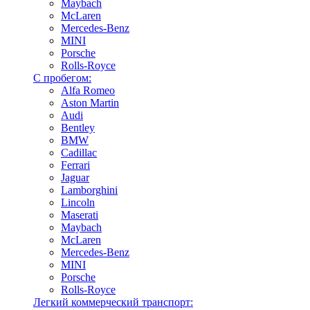
Maybach
McLaren
Mercedes-Benz
MINI
Porsche
Rolls-Royce
С пробегом:
Alfa Romeo
Aston Martin
Audi
Bentley
BMW
Cadillac
Ferrari
Jaguar
Lamborghini
Lincoln
Maserati
Maybach
McLaren
Mercedes-Benz
MINI
Porsche
Rolls-Royce
Легкий коммерческий транспорт: