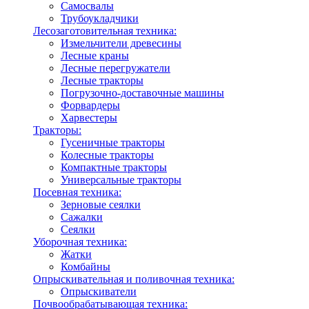
Самосвалы
Трубоукладчики
Лесозаготовительная техника:
Измельчители древесины
Лесные краны
Лесные перегружатели
Лесные тракторы
Погрузочно-доставочные машины
Форвардеры
Харвестеры
Тракторы:
Гусеничные тракторы
Колесные тракторы
Компактные тракторы
Универсальные тракторы
Посевная техника:
Зерновые сеялки
Сажалки
Сеялки
Уборочная техника:
Жатки
Комбайны
Опрыскивательная и поливочная техника:
Опрыскиватели
Почвообрабатывающая техника: