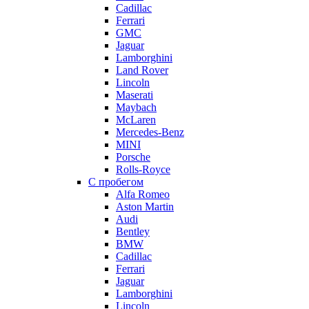
Cadillac
Ferrari
GMC
Jaguar
Lamborghini
Land Rover
Lincoln
Maserati
Maybach
McLaren
Mercedes-Benz
MINI
Porsche
Rolls-Royce
С пробегом
Alfa Romeo
Aston Martin
Audi
Bentley
BMW
Cadillac
Ferrari
Jaguar
Lamborghini
Lincoln