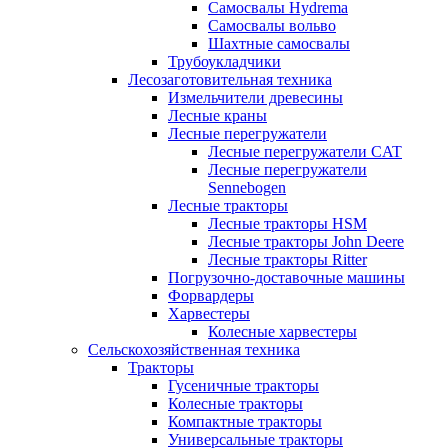
Самосвалы Hydrema
Самосвалы вольво
Шахтные самосвалы
Трубоукладчики
Лесозаготовительная техника
Измельчители древесины
Лесные краны
Лесные перегружатели
Лесные перегружатели CAT
Лесные перегружатели
Sennebogen
Лесные тракторы
Лесные тракторы HSM
Лесные тракторы John Deere
Лесные тракторы Ritter
Погрузочно-доставочные машины
Форвардеры
Харвестеры
Колесные харвестеры
Сельскохозяйственная техника
Тракторы
Гусеничные тракторы
Колесные тракторы
Компактные тракторы
Универсальные тракторы