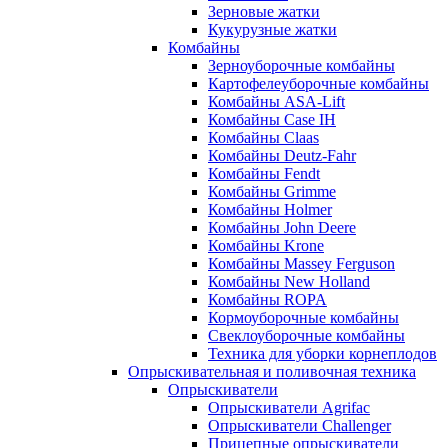
Зерновые жатки
Кукурузные жатки
Комбайны
Зерноуборочные комбайны
Картофелеуборочные комбайны
Комбайны ASA-Lift
Комбайны Case IH
Комбайны Claas
Комбайны Deutz-Fahr
Комбайны Fendt
Комбайны Grimme
Комбайны Holmer
Комбайны John Deere
Комбайны Krone
Комбайны Massey Ferguson
Комбайны New Holland
Комбайны ROPA
Кормоуборочные комбайны
Свеклоуборочные комбайны
Техника для уборки корнеплодов
Опрыскивательная и поливочная техника
Опрыскиватели
Опрыскиватели Agrifac
Опрыскиватели Challenger
Прицепные опрыскиватели