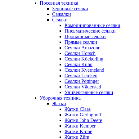
Посевная техника
Зерновые сеялки
Сажалки
Сеялки
Комбинированные сеялки
Пневматические сеялки
Пропашные сеялки
Прямые сеялки
Сеялки Amazone
Сеялки Horsch
Сеялки Köckerling
Сеялки Kuhn
Сеялки Kverneland
Сеялки Lemken
Сеялки Pöttinger
Сеялки Väderstad
Универсальные сеялки
Уборочная техника
Жатки
Жатки Claas
Жатки Geringhoff
Жатки John Deere
Жатки Kemper
Жатки Krone
Жатки Zürn