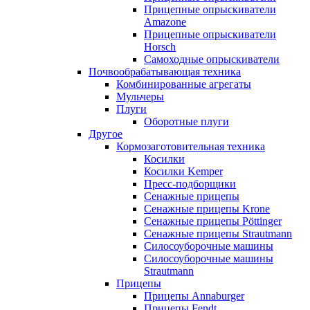
Прицепные опрыскиватели
Amazone
Прицепные опрыскиватели
Horsch
Самоходные опрыскиватели
Почвообрабатывающая техника
Комбинированные агрегаты
Мульчеры
Плуги
Оборотные плуги
Другое
Кормозаготовительная техника
Косилки
Косилки Kemper
Пресс-подборщики
Сенажные прицепы
Сенажные прицепы Krone
Сенажные прицепы Pöttinger
Сенажные прицепы Strautmann
Силосоуборочные машины
Силосоуборочные машины
Strautmann
Прицепы
Прицепы Annaburger
Прицепы Fendt