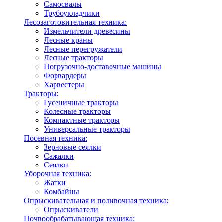
Самосвалы
Трубоукладчики
Лесозаготовительная техника:
Измельчители древесины
Лесные краны
Лесные перегружатели
Лесные тракторы
Погрузочно-доставочные машины
Форвардеры
Харвестеры
Тракторы:
Гусеничные тракторы
Колесные тракторы
Компактные тракторы
Универсальные тракторы
Посевная техника:
Зерновые сеялки
Сажалки
Сеялки
Уборочная техника:
Жатки
Комбайны
Опрыскивательная и поливочная техника:
Опрыскиватели
Почвообрабатывающая техника: