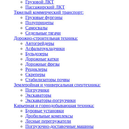
Грузовой ЛКТ
Пассажирский ЛКТ
Тяжелый коммерческий транспорт:
Грузовые фургоны
Полуприцепы
Самосвалы
Седельные тягачи
Дорожно-строительная техника:
Автогрейдеры
Асфальтоукладчики
Бульдозеры
Дорожные катки
Дорожные фрезы
Рециклеры
Скреперы
Стабилизаторы почвы
Землеройная и универсальная спецтехника:
Погрузчики
Экскаваторы
Экскаваторы-погрузчики
Карьерная и горнодобывающая техника:
Буровые установки
Дробильные комплексы
Лесные перегружатели
Погрузочно-доставочные машины