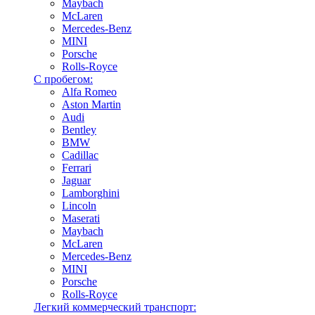
Maybach
McLaren
Mercedes-Benz
MINI
Porsche
Rolls-Royce
С пробегом:
Alfa Romeo
Aston Martin
Audi
Bentley
BMW
Cadillac
Ferrari
Jaguar
Lamborghini
Lincoln
Maserati
Maybach
McLaren
Mercedes-Benz
MINI
Porsche
Rolls-Royce
Легкий коммерческий транспорт: