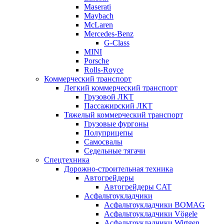
Maserati
Maybach
McLaren
Mercedes-Benz
G-Class
MINI
Porsche
Rolls-Royce
Коммерческий транспорт
Легкий коммерческий транспорт
Грузовой ЛКТ
Пассажирский ЛКТ
Тяжелый коммерческий транспорт
Грузовые фургоны
Полуприцепы
Самосвалы
Седельные тягачи
Спецтехника
Дорожно-строительная техника
Автогрейдеры
Автогрейдеры CAT
Асфальтоукладчики
Асфальтоукладчики BOMAG
Асфальтоукладчики Vögele
Асфальтоукладчики Wirtgen