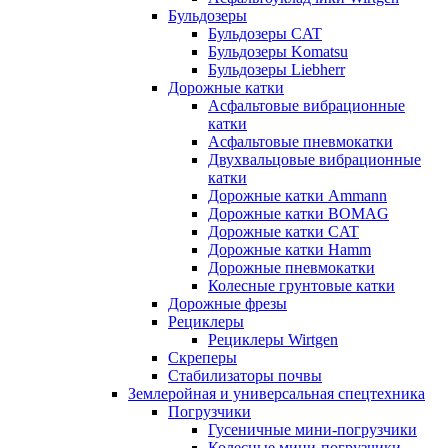
Бульдозеры
Бульдозеры CAT
Бульдозеры Komatsu
Бульдозеры Liebherr
Дорожные катки
Асфальтовые вибрационные
катки
Асфальтовые пневмокатки
Двухвальцовые вибрационные
катки
Дорожные катки Ammann
Дорожные катки BOMAG
Дорожные катки CAT
Дорожные катки Hamm
Дорожные пневмокатки
Колесные грунтовые катки
Дорожные фрезы
Рециклеры
Рециклеры Wirtgen
Скреперы
Стабилизаторы почвы
Землеройная и универсальная спецтехника
Погрузчики
Гусеничные мини-погрузчики
Колесные мини-погрузчики