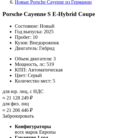
Новые Porsche Cayenne из Германии
Porsche Cayenne S E-Hybrid Coupe
Состояние:
Новый
Год выпуска:
2025
Пробег:
10
Кузов:
Внедорожник
Двигатель:
Гибрид
Объем двигателя:
3
Мощность, лс:
519
КПП:
Автоматическая
Цвет:
Серый
Количество мест:
5
для юр. лиц, с НДС
≈
21 128 249 ₽
для физ. лиц
≈
21 206 446 ₽
Забронировать
Конфигураторы
всех марок Европы
Гарантия 1 год