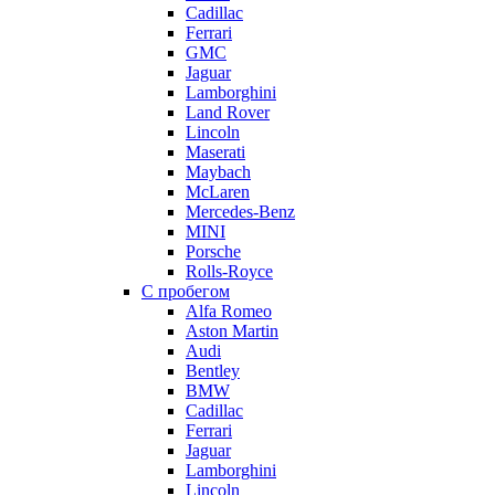
Cadillac
Ferrari
GMC
Jaguar
Lamborghini
Land Rover
Lincoln
Maserati
Maybach
McLaren
Mercedes-Benz
MINI
Porsche
Rolls-Royce
С пробегом
Alfa Romeo
Aston Martin
Audi
Bentley
BMW
Cadillac
Ferrari
Jaguar
Lamborghini
Lincoln