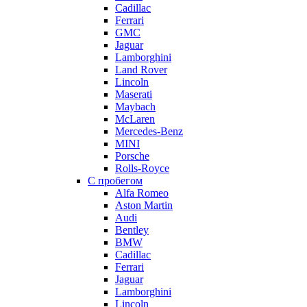
Cadillac
Ferrari
GMC
Jaguar
Lamborghini
Land Rover
Lincoln
Maserati
Maybach
McLaren
Mercedes-Benz
MINI
Porsche
Rolls-Royce
С пробегом
Alfa Romeo
Aston Martin
Audi
Bentley
BMW
Cadillac
Ferrari
Jaguar
Lamborghini
Lincoln