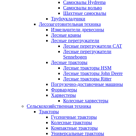
Самосвалы Hydrema
Самосвалы вольво
Шахтные самосвалы
Трубоукладчики
Лесозаготовительная техника
Измельчители древесины
Лесные краны
Лесные перегружатели
Лесные перегружатели CAT
Лесные перегружатели
Sennebogen
Лесные тракторы
Лесные тракторы HSM
Лесные тракторы John Deere
Лесные тракторы Ritter
Погрузочно-доставочные машины
Форвардеры
Харвестеры
Колесные харвестеры
Сельскохозяйственная техника
Тракторы
Гусеничные тракторы
Колесные тракторы
Компактные тракторы
Универсальные тракторы