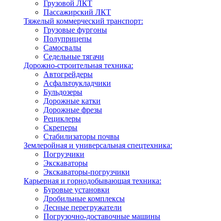
Грузовой ЛКТ
Пассажирский ЛКТ
Тяжелый коммерческий транспорт:
Грузовые фургоны
Полуприцепы
Самосвалы
Седельные тягачи
Дорожно-строительная техника:
Автогрейдеры
Асфальтоукладчики
Бульдозеры
Дорожные катки
Дорожные фрезы
Рециклеры
Скреперы
Стабилизаторы почвы
Землеройная и универсальная спецтехника:
Погрузчики
Экскаваторы
Экскаваторы-погрузчики
Карьерная и горнодобывающая техника:
Буровые установки
Дробильные комплексы
Лесные перегружатели
Погрузочно-доставочные машины