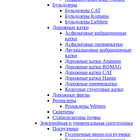
Бульдозеры
Бульдозеры CAT
Бульдозеры Komatsu
Бульдозеры Liebherr
Дорожные катки
Асфальтовые вибрационные
катки
Асфальтовые пневмокатки
Двухвальцовые вибрационные
катки
Дорожные катки Ammann
Дорожные катки BOMAG
Дорожные катки CAT
Дорожные катки Hamm
Дорожные пневмокатки
Колесные грунтовые катки
Дорожные фрезы
Рециклеры
Рециклеры Wirtgen
Скреперы
Стабилизаторы почвы
Землеройная и универсальная спецтехника
Погрузчики
Гусеничные мини-погрузчики
Колесные мини-погрузчики