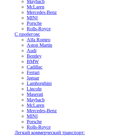
Maybach
McLaren
Mercedes-Benz
MINI
Porsche
Rolls-Royce
С пробегом:
Alfa Romeo
Aston Martin
Audi
Bentley
BMW
Cadillac
Ferrari
Jaguar
Lamborghini
Lincoln
Maserati
Maybach
McLaren
Mercedes-Benz
MINI
Porsche
Rolls-Royce
Легкий коммерческий транспорт: