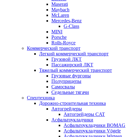
Maserati
Maybach
McLaren
Mercedes-Benz
G-Class
MINI
Porsche
Rolls-Royce
Коммерческий транспорт
Легкий коммерческий транспорт
Грузовой ЛКТ
Пассажирский ЛКТ
Тяжелый коммерческий транспорт
Грузовые фургоны
Полуприцепы
Самосвалы
Седельные тягачи
Спецтехника
Дорожно-строительная техника
Автогрейдеры
Автогрейдеры CAT
Асфальтоукладчики
Асфальтоукладчики BOMAG
Асфальтоукладчики Vögele
Асфальтоукладчики Wirtgen