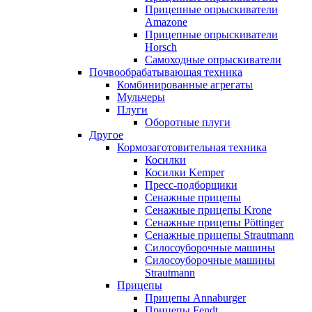
Прицепные опрыскиватели
Amazone
Прицепные опрыскиватели
Horsch
Самоходные опрыскиватели
Почвообрабатывающая техника
Комбинированные агрегаты
Мульчеры
Плуги
Оборотные плуги
Другое
Кормозаготовительная техника
Косилки
Косилки Kemper
Пресс-подборщики
Сенажные прицепы
Сенажные прицепы Krone
Сенажные прицепы Pöttinger
Сенажные прицепы Strautmann
Силосоуборочные машины
Силосоуборочные машины
Strautmann
Прицепы
Прицепы Annaburger
Прицепы Fendt