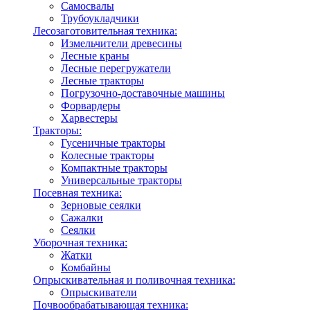
Самосвалы
Трубоукладчики
Лесозаготовительная техника:
Измельчители древесины
Лесные краны
Лесные перегружатели
Лесные тракторы
Погрузочно-доставочные машины
Форвардеры
Харвестеры
Тракторы:
Гусеничные тракторы
Колесные тракторы
Компактные тракторы
Универсальные тракторы
Посевная техника:
Зерновые сеялки
Сажалки
Сеялки
Уборочная техника:
Жатки
Комбайны
Опрыскивательная и поливочная техника:
Опрыскиватели
Почвообрабатывающая техника: