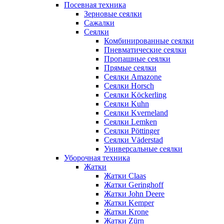
Посевная техника
Зерновые сеялки
Сажалки
Сеялки
Комбинированные сеялки
Пневматические сеялки
Пропашные сеялки
Прямые сеялки
Сеялки Amazone
Сеялки Horsch
Сеялки Köckerling
Сеялки Kuhn
Сеялки Kverneland
Сеялки Lemken
Сеялки Pöttinger
Сеялки Väderstad
Универсальные сеялки
Уборочная техника
Жатки
Жатки Claas
Жатки Geringhoff
Жатки John Deere
Жатки Kemper
Жатки Krone
Жатки Zürn