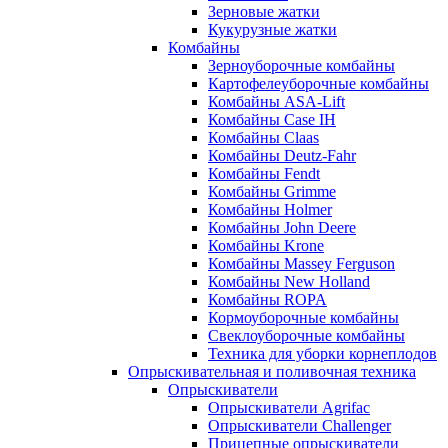
Зерновые жатки
Кукурузные жатки
Комбайны
Зерноуборочные комбайны
Картофелеуборочные комбайны
Комбайны ASA-Lift
Комбайны Case IH
Комбайны Claas
Комбайны Deutz-Fahr
Комбайны Fendt
Комбайны Grimme
Комбайны Holmer
Комбайны John Deere
Комбайны Krone
Комбайны Massey Ferguson
Комбайны New Holland
Комбайны ROPA
Кормоуборочные комбайны
Свеклоуборочные комбайны
Техника для уборки корнеплодов
Опрыскивательная и поливочная техника
Опрыскиватели
Опрыскиватели Agrifac
Опрыскиватели Challenger
Прицепные опрыскиватели