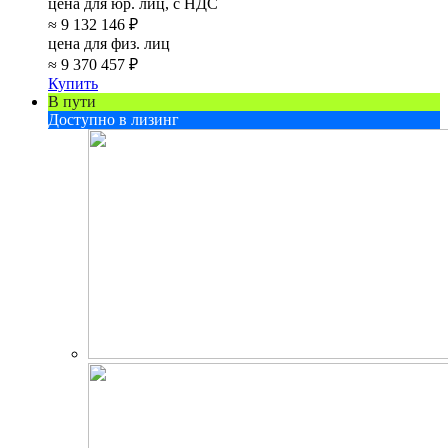
цена для юр. лиц, с НДС
≈
9 132 146 ₽
цена для физ. лиц
≈
9 370 457 ₽
Купить
В пути
Доступно в лизинг