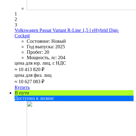
1
2
3
Volkswagen Passat Variant R-Line 1,5 l eHybrid Digi-
Cockpit
Состояние:
Новый
Год выпуска:
2025
Пробег:
20
Мощность, лс:
204
цена для юр. лиц, с НДС
≈
10 413 820 ₽
цена для физ. лиц
≈
10 627 083 ₽
Купить
В пути
Доступно в лизинг