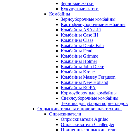
Зерновые жатки
Кукурузные жатки
Комбайны
Зерноуборочные комбайны
Картофелеуборочные комбайны
Комбайны ASA-Lift
Комбайны Case IH
Комбайны Claas
Комбайны Deutz-Fahr
Комбайны Fendt
Комбайны Grimme
Комбайны Holmer
Комбайны John Deere
Комбайны Krone
Комбайны Massey Ferguson
Комбайны New Holland
Комбайны ROPA
Кормоуборочные комбайны
Свеклоуборочные комбайны
Техника для уборки корнеплодов
Опрыскивательная и поливочная техника
Опрыскиватели
Опрыскиватели Agrifac
Опрыскиватели Challenger
Прицепные опрыскиватели