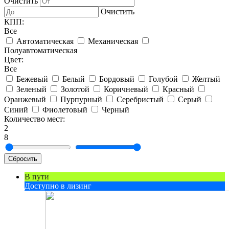
Очистить
Очистить
КПП:
Все
Автоматическая
Механическая
Полуавтоматическая
Цвет:
Все
Бежевый
Белый
Бордовый
Голубой
Желтый
Зеленый
Золотой
Коричневый
Красный
Оранжевый
Пурпурный
Серебристый
Серый
Синий
Фиолетовый
Черный
Количество мест:
2
8
Сбросить
В пути
Доступно в лизинг