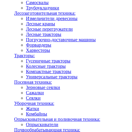
Самосвалы
Трубоукладчики
Лесозаготовительная техника:
Измельчители древесины
Лесные краны
Лесные перегружатели
Лесные тракторы
Погрузочно-доставочные машины
Форвардеры
Харвестеры
Тракторы:
Гусеничные тракторы
Колесные тракторы
Компактные тракторы
Универсальные тракторы
Посевная техника:
Зерновые сеялки
Сажалки
Сеялки
Уборочная техника:
Жатки
Комбайны
Опрыскивательная и поливочная техника:
Опрыскиватели
Почвообрабатывающая техника: