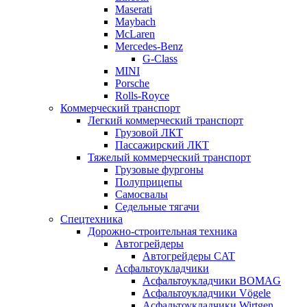
Maserati
Maybach
McLaren
Mercedes-Benz
G-Class
MINI
Porsche
Rolls-Royce
Коммерческий транспорт
Легкий коммерческий транспорт
Грузовой ЛКТ
Пассажирский ЛКТ
Тяжелый коммерческий транспорт
Грузовые фургоны
Полуприцепы
Самосвалы
Седельные тягачи
Спецтехника
Дорожно-строительная техника
Автогрейдеры
Автогрейдеры CAT
Асфальтоукладчики
Асфальтоукладчики BOMAG
Асфальтоукладчики Vögele
Асфальтоукладчики Wirtgen