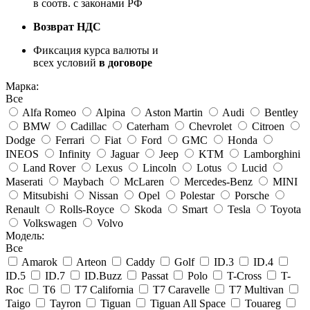
в соотв. с законами РФ
Возврат НДС
Фиксация курса валюты и
всех условий
в договоре
Марка:
Все
Alfa Romeo
Alpina
Aston Martin
Audi
Bentley
BMW
Cadillac
Caterham
Chevrolet
Citroen
Dodge
Ferrari
Fiat
Ford
GMC
Honda
INEOS
Infinity
Jaguar
Jeep
KTM
Lamborghini
Land Rover
Lexus
Lincoln
Lotus
Lucid
Maserati
Maybach
McLaren
Mercedes-Benz
MINI
Mitsubishi
Nissan
Opel
Polestar
Porsche
Renault
Rolls-Royce
Skoda
Smart
Tesla
Toyota
Volkswagen
Volvo
Модель:
Все
Amarok
Arteon
Caddy
Golf
ID.3
ID.4
ID.5
ID.7
ID.Buzz
Passat
Polo
T-Cross
T-
Roc
T6
T7 California
T7 Caravelle
T7 Multivan
Taigo
Tayron
Tiguan
Tiguan All Space
Touareg