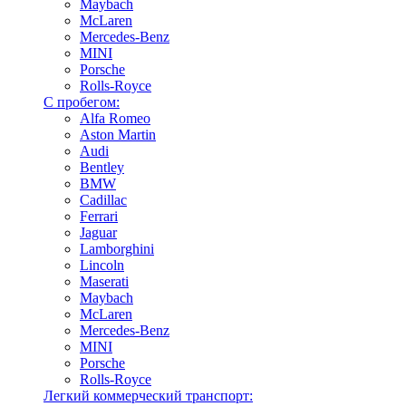
Maybach
McLaren
Mercedes-Benz
MINI
Porsche
Rolls-Royce
С пробегом:
Alfa Romeo
Aston Martin
Audi
Bentley
BMW
Cadillac
Ferrari
Jaguar
Lamborghini
Lincoln
Maserati
Maybach
McLaren
Mercedes-Benz
MINI
Porsche
Rolls-Royce
Легкий коммерческий транспорт: