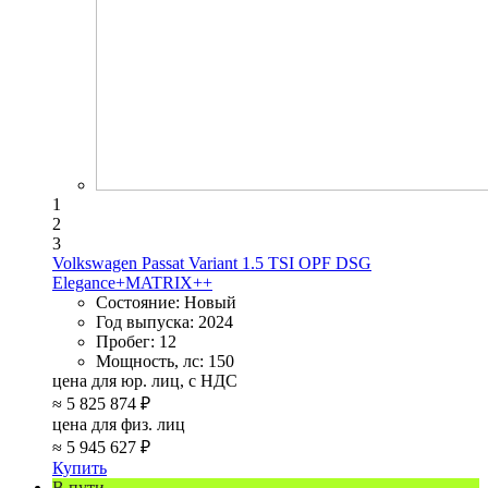
1
2
3
Volkswagen Passat Variant 1.5 TSI OPF DSG
Elegance+MATRIX++
Состояние:
Новый
Год выпуска:
2024
Пробег:
12
Мощность, лс:
150
цена для юр. лиц, с НДС
≈
5 825 874 ₽
цена для физ. лиц
≈
5 945 627 ₽
Купить
В пути