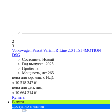
1
2
3
Volkswagen Passat Variant R-Line 2,0 l TSI 4MOTION
DSG
Состояние:
Новый
Год выпуска:
2025
Пробег:
8
Мощность, лс:
265
цена для юр. лиц, с НДС
≈
10 518 347 ₽
цена для физ. лиц
≈
10 664 214 ₽
Купить
В пути
Доступно в лизинг