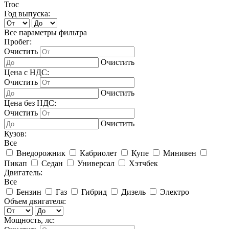
Troc
Год выпуска:
Все параметры фильтра
Пробег:
Очистить
Очистить
Цена с НДС:
Очистить
Очистить
Цена без НДС:
Очистить
Очистить
Кузов:
Все
Внедорожник
Кабриолет
Купе
Минивен
Пикап
Седан
Универсал
Хэтчбек
Двигатель:
Все
Бензин
Газ
Гибрид
Дизель
Электро
Объем двигателя:
Мощность, лс: