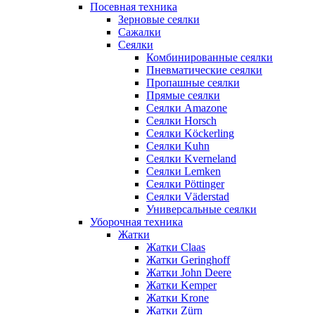
Посевная техника
Зерновые сеялки
Сажалки
Сеялки
Комбинированные сеялки
Пневматические сеялки
Пропашные сеялки
Прямые сеялки
Сеялки Amazone
Сеялки Horsch
Сеялки Köckerling
Сеялки Kuhn
Сеялки Kverneland
Сеялки Lemken
Сеялки Pöttinger
Сеялки Väderstad
Универсальные сеялки
Уборочная техника
Жатки
Жатки Claas
Жатки Geringhoff
Жатки John Deere
Жатки Kemper
Жатки Krone
Жатки Zürn