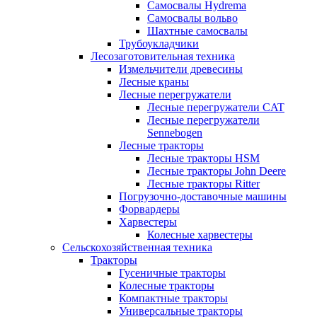
Самосвалы Hydrema
Самосвалы вольво
Шахтные самосвалы
Трубоукладчики
Лесозаготовительная техника
Измельчители древесины
Лесные краны
Лесные перегружатели
Лесные перегружатели CAT
Лесные перегружатели
Sennebogen
Лесные тракторы
Лесные тракторы HSM
Лесные тракторы John Deere
Лесные тракторы Ritter
Погрузочно-доставочные машины
Форвардеры
Харвестеры
Колесные харвестеры
Сельскохозяйственная техника
Тракторы
Гусеничные тракторы
Колесные тракторы
Компактные тракторы
Универсальные тракторы