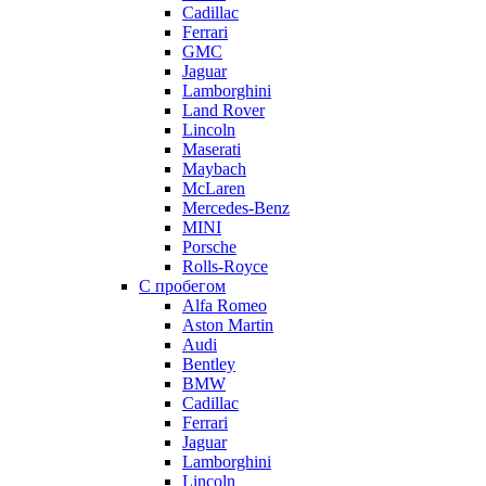
Cadillac
Ferrari
GMC
Jaguar
Lamborghini
Land Rover
Lincoln
Maserati
Maybach
McLaren
Mercedes-Benz
MINI
Porsche
Rolls-Royce
С пробегом
Alfa Romeo
Aston Martin
Audi
Bentley
BMW
Cadillac
Ferrari
Jaguar
Lamborghini
Lincoln