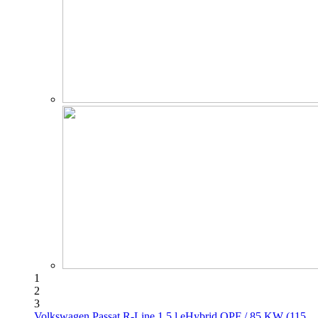
1
2
3
Volkswagen Passat R-Line 1.5 l eHybrid OPF / 85 KW (115