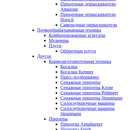
Прицепные опрыскиватели
Amazone
Прицепные опрыскиватели
Horsch
Самоходные опрыскиватели
Почвообрабатывающая техника
Комбинированные агрегаты
Мульчеры
Плуги
Оборотные плуги
Другое
Кормозаготовительная техника
Косилки
Косилки Kemper
Пресс-подборщики
Сенажные прицепы
Сенажные прицепы Krone
Сенажные прицепы Pöttinger
Сенажные прицепы Strautmann
Силосоуборочные машины
Силосоуборочные машины
Strautmann
Прицепы
Прицепы Annaburger
Прицепы Fendt