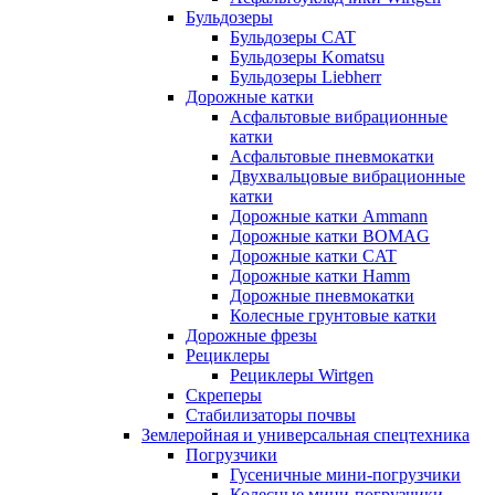
Бульдозеры
Бульдозеры CAT
Бульдозеры Komatsu
Бульдозеры Liebherr
Дорожные катки
Асфальтовые вибрационные
катки
Асфальтовые пневмокатки
Двухвальцовые вибрационные
катки
Дорожные катки Ammann
Дорожные катки BOMAG
Дорожные катки CAT
Дорожные катки Hamm
Дорожные пневмокатки
Колесные грунтовые катки
Дорожные фрезы
Рециклеры
Рециклеры Wirtgen
Скреперы
Стабилизаторы почвы
Землеройная и универсальная спецтехника
Погрузчики
Гусеничные мини-погрузчики
Колесные мини-погрузчики