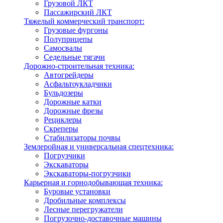
Грузовой ЛКТ
Пассажирский ЛКТ
Тяжелый коммерческий транспорт:
Грузовые фургоны
Полуприцепы
Самосвалы
Седельные тягачи
Дорожно-строительная техника:
Автогрейдеры
Асфальтоукладчики
Бульдозеры
Дорожные катки
Дорожные фрезы
Рециклеры
Скреперы
Стабилизаторы почвы
Землеройная и универсальная спецтехника:
Погрузчики
Экскаваторы
Экскаваторы-погрузчики
Карьерная и горнодобывающая техника:
Буровые установки
Дробильные комплексы
Лесные перегружатели
Погрузочно-доставочные машины