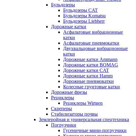
Бульдозеры
Бульдозеры CAT
Бульдозеры Komatsu
Бульдозеры Liebherr
Дорожные катки
Асфальтовые вибрационные
катки
Асфальтовые пневмокатки
Двухвальцовые вибрационные
катки
Дорожные катки Ammann
Дорожные катки BOMAG
Дорожные катки CAT
Дорожные катки Hamm
Дорожные пневмокатки
Колесные грунтовые катки
Дорожные фрезы
Рециклеры
Рециклеры Wirtgen
Скреперы
Стабилизаторы почвы
Землеройная и универсальная спецтехника
Погрузчики
Гусеничные мини-погрузчики
Колесные мини-погрузчики