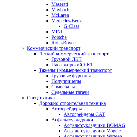
Maserati
Maybach
McLaren
Mercedes-Benz
G-Class
MINI
Porsche
Rolls-Royce
Коммерческий транспорт
Легкий коммерческий транспорт
Грузовой ЛКТ
Пассажирский ЛКТ
Тяжелый коммерческий транспорт
Грузовые фургоны
Полуприцепы
Самосвалы
Седельные тягачи
Спецтехника
Дорожно-строительная техника
Автогрейдеры
Автогрейдеры CAT
Асфальтоукладчики
Асфальтоукладчики BOMAG
Асфальтоукладчики Vögele
Асфальтоукладчики Wirtgen