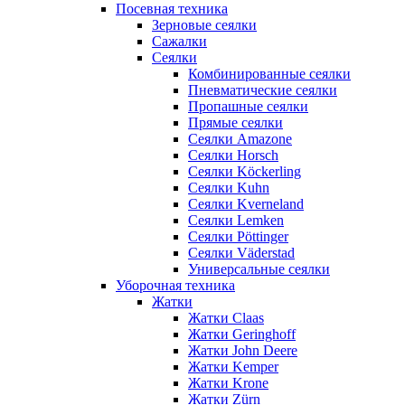
Посевная техника
Зерновые сеялки
Сажалки
Сеялки
Комбинированные сеялки
Пневматические сеялки
Пропашные сеялки
Прямые сеялки
Сеялки Amazone
Сеялки Horsch
Сеялки Köckerling
Сеялки Kuhn
Сеялки Kverneland
Сеялки Lemken
Сеялки Pöttinger
Сеялки Väderstad
Универсальные сеялки
Уборочная техника
Жатки
Жатки Claas
Жатки Geringhoff
Жатки John Deere
Жатки Kemper
Жатки Krone
Жатки Zürn