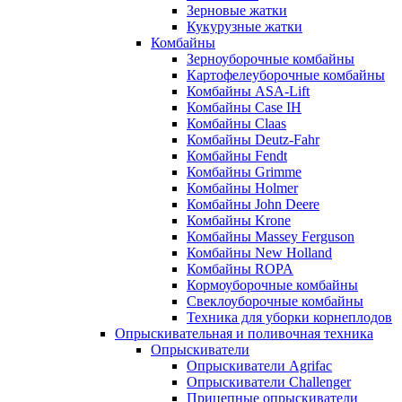
Зерновые жатки
Кукурузные жатки
Комбайны
Зерноуборочные комбайны
Картофелеуборочные комбайны
Комбайны ASA-Lift
Комбайны Case IH
Комбайны Claas
Комбайны Deutz-Fahr
Комбайны Fendt
Комбайны Grimme
Комбайны Holmer
Комбайны John Deere
Комбайны Krone
Комбайны Massey Ferguson
Комбайны New Holland
Комбайны ROPA
Кормоуборочные комбайны
Свеклоуборочные комбайны
Техника для уборки корнеплодов
Опрыскивательная и поливочная техника
Опрыскиватели
Опрыскиватели Agrifac
Опрыскиватели Challenger
Прицепные опрыскиватели