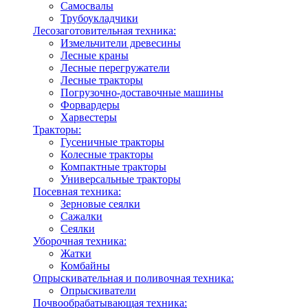
Самосвалы
Трубоукладчики
Лесозаготовительная техника:
Измельчители древесины
Лесные краны
Лесные перегружатели
Лесные тракторы
Погрузочно-доставочные машины
Форвардеры
Харвестеры
Тракторы:
Гусеничные тракторы
Колесные тракторы
Компактные тракторы
Универсальные тракторы
Посевная техника:
Зерновые сеялки
Сажалки
Сеялки
Уборочная техника:
Жатки
Комбайны
Опрыскивательная и поливочная техника:
Опрыскиватели
Почвообрабатывающая техника: