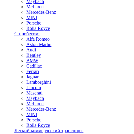
Maybach
McLaren
Mercedes-Benz
MINI
Porsche
Rolls-Royce
С пробегом:
Alfa Romeo
Aston Martin
Audi
Bentley
BMW
Cadillac
Ferrari
Jaguar
Lamborghini
Lincoln
Maserati
Maybach
McLaren
Mercedes-Benz
MINI
Porsche
Rolls-Royce
Легкий коммерческий транспорт: