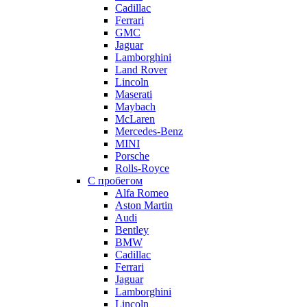
Cadillac
Ferrari
GMC
Jaguar
Lamborghini
Land Rover
Lincoln
Maserati
Maybach
McLaren
Mercedes-Benz
MINI
Porsche
Rolls-Royce
С пробегом
Alfa Romeo
Aston Martin
Audi
Bentley
BMW
Cadillac
Ferrari
Jaguar
Lamborghini
Lincoln