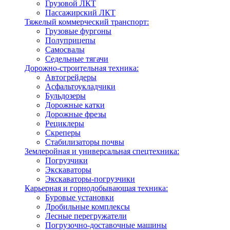
Грузовой ЛКТ
Пассажирский ЛКТ
Тяжелый коммерческий транспорт:
Грузовые фургоны
Полуприцепы
Самосвалы
Седельные тягачи
Дорожно-строительная техника:
Автогрейдеры
Асфальтоукладчики
Бульдозеры
Дорожные катки
Дорожные фрезы
Рециклеры
Скреперы
Стабилизаторы почвы
Землеройная и универсальная спецтехника:
Погрузчики
Экскаваторы
Экскаваторы-погрузчики
Карьерная и горнодобывающая техника:
Буровые установки
Дробильные комплексы
Лесные перегружатели
Погрузочно-доставочные машины