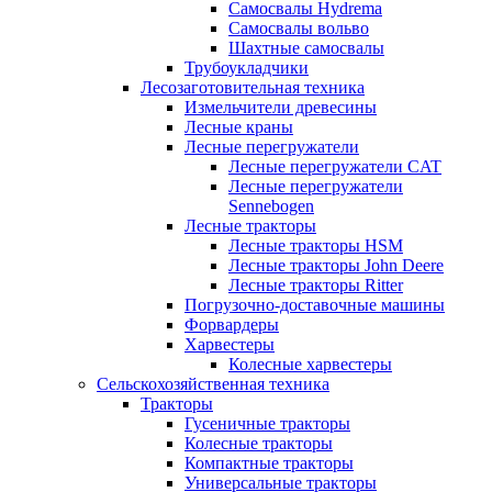
Самосвалы Hydrema
Самосвалы вольво
Шахтные самосвалы
Трубоукладчики
Лесозаготовительная техника
Измельчители древесины
Лесные краны
Лесные перегружатели
Лесные перегружатели CAT
Лесные перегружатели
Sennebogen
Лесные тракторы
Лесные тракторы HSM
Лесные тракторы John Deere
Лесные тракторы Ritter
Погрузочно-доставочные машины
Форвардеры
Харвестеры
Колесные харвестеры
Сельскохозяйственная техника
Тракторы
Гусеничные тракторы
Колесные тракторы
Компактные тракторы
Универсальные тракторы