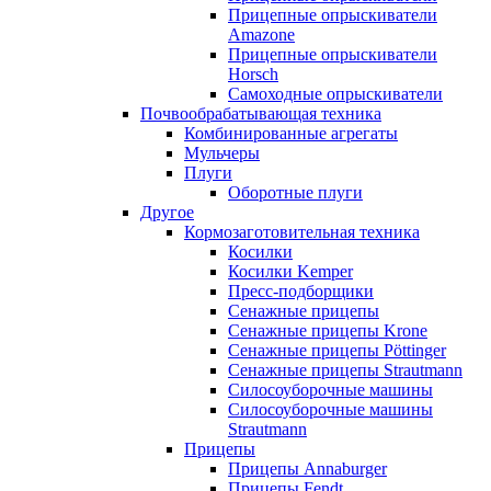
Прицепные опрыскиватели
Amazone
Прицепные опрыскиватели
Horsch
Самоходные опрыскиватели
Почвообрабатывающая техника
Комбинированные агрегаты
Мульчеры
Плуги
Оборотные плуги
Другое
Кормозаготовительная техника
Косилки
Косилки Kemper
Пресс-подборщики
Сенажные прицепы
Сенажные прицепы Krone
Сенажные прицепы Pöttinger
Сенажные прицепы Strautmann
Силосоуборочные машины
Силосоуборочные машины
Strautmann
Прицепы
Прицепы Annaburger
Прицепы Fendt