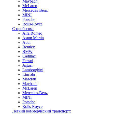
Maybach
McLaren
Mercedes-Benz
MINI
Porsche
Rolls-Royce
С пробегом:
Alfa Romeo
Aston Martin
Audi
Bentley
BMW
Cadillac
Ferrari
Jaguar
Lamborghini
Lincoln
Maserati
Maybach
McLaren
Mercedes-Benz
MINI
Porsche
Rolls-Royce
Легкий коммерческий транспорт: