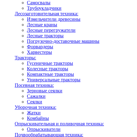
Самосвалы
Трубоукладчики
Лесозаготовительная техника:
Измельчители древесины
Лесные краны
Лесные перегружатели
Лесные тракторы
Погрузочно-доставочные машины
Форвардеры
Харвестеры
Тракторы:
Гусеничные тракторы
Колесные тракторы
Компактные тракторы
Универсальные тракторы
Посевная техника:
Зерновые сеялки
Сажалки
Сеялки
Уборочная техника:
Жатки
Комбайны
Опрыскивательная и поливочная техника:
Опрыскиватели
Почвообрабатывающая техника: