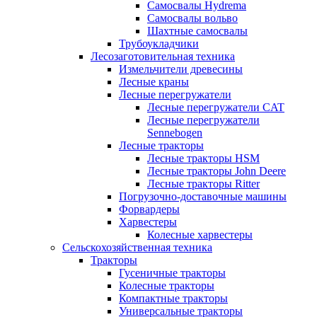
Самосвалы Hydrema
Самосвалы вольво
Шахтные самосвалы
Трубоукладчики
Лесозаготовительная техника
Измельчители древесины
Лесные краны
Лесные перегружатели
Лесные перегружатели CAT
Лесные перегружатели
Sennebogen
Лесные тракторы
Лесные тракторы HSM
Лесные тракторы John Deere
Лесные тракторы Ritter
Погрузочно-доставочные машины
Форвардеры
Харвестеры
Колесные харвестеры
Сельскохозяйственная техника
Тракторы
Гусеничные тракторы
Колесные тракторы
Компактные тракторы
Универсальные тракторы