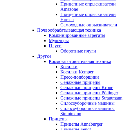
Прицепные опрыскиватели
Amazone
Прицепные опрыскиватели
Horsch
Самоходные опрыскиватели
Почвообрабатывающая техника
Комбинированные агрегаты
Мульчеры
Плуги
Оборотные плуги
Другое
Кормозаготовительная техника
Косилки
Косилки Kemper
Пресс-подборщики
Сенажные прицепы
Сенажные прицепы Krone
Сенажные прицепы Pöttinger
Сенажные прицепы Strautmann
Силосоуборочные машины
Силосоуборочные машины
Strautmann
Прицепы
Прицепы Annaburger
Прицепы Fendt