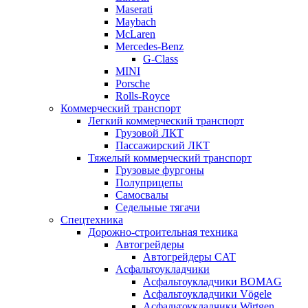
Maserati
Maybach
McLaren
Mercedes-Benz
G-Class
MINI
Porsche
Rolls-Royce
Коммерческий транспорт
Легкий коммерческий транспорт
Грузовой ЛКТ
Пассажирский ЛКТ
Тяжелый коммерческий транспорт
Грузовые фургоны
Полуприцепы
Самосвалы
Седельные тягачи
Спецтехника
Дорожно-строительная техника
Автогрейдеры
Автогрейдеры CAT
Асфальтоукладчики
Асфальтоукладчики BOMAG
Асфальтоукладчики Vögele
Асфальтоукладчики Wirtgen