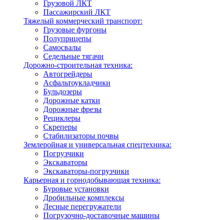
Грузовой ЛКТ
Пассажирский ЛКТ
Тяжелый коммерческий транспорт:
Грузовые фургоны
Полуприцепы
Самосвалы
Седельные тягачи
Дорожно-строительная техника:
Автогрейдеры
Асфальтоукладчики
Бульдозеры
Дорожные катки
Дорожные фрезы
Рециклеры
Скреперы
Стабилизаторы почвы
Землеройная и универсальная спецтехника:
Погрузчики
Экскаваторы
Экскаваторы-погрузчики
Карьерная и горнодобывающая техника:
Буровые установки
Дробильные комплексы
Лесные перегружатели
Погрузочно-доставочные машины