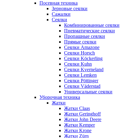
Посевная техника
Зерновые сеялки
Сажалки
Сеялки
Комбинированные сеялки
Пневматические сеялки
Пропашные сеялки
Прямые сеялки
Сеялки Amazone
Сеялки Horsch
Сеялки Köckerling
Сеялки Kuhn
Сеялки Kverneland
Сеялки Lemken
Сеялки Pöttinger
Сеялки Väderstad
Универсальные сеялки
Уборочная техника
Жатки
Жатки Claas
Жатки Geringhoff
Жатки John Deere
Жатки Kemper
Жатки Krone
Жатки Zürn