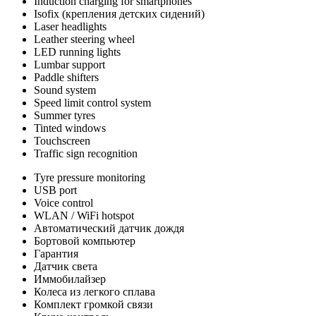
Induction charging for smartphones
Isofix (крепления детских сидений)
Laser headlights
Leather steering wheel
LED running lights
Lumbar support
Paddle shifters
Sound system
Speed limit control system
Summer tyres
Tinted windows
Touchscreen
Traffic sign recognition
Tyre pressure monitoring
USB port
Voice control
WLAN / WiFi hotspot
Автоматический датчик дождя
Бортовой компьютер
Гарантия
Датчик света
Иммобилайзер
Колеса из легкого сплава
Комплект громкой связи