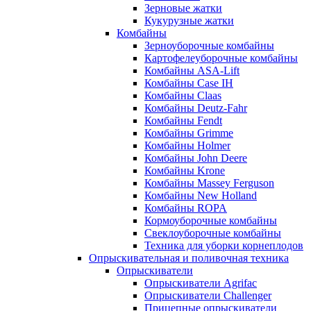
Зерновые жатки
Кукурузные жатки
Комбайны
Зерноуборочные комбайны
Картофелеуборочные комбайны
Комбайны ASA-Lift
Комбайны Case IH
Комбайны Claas
Комбайны Deutz-Fahr
Комбайны Fendt
Комбайны Grimme
Комбайны Holmer
Комбайны John Deere
Комбайны Krone
Комбайны Massey Ferguson
Комбайны New Holland
Комбайны ROPA
Кормоуборочные комбайны
Свеклоуборочные комбайны
Техника для уборки корнеплодов
Опрыскивательная и поливочная техника
Опрыскиватели
Опрыскиватели Agrifac
Опрыскиватели Challenger
Прицепные опрыскиватели