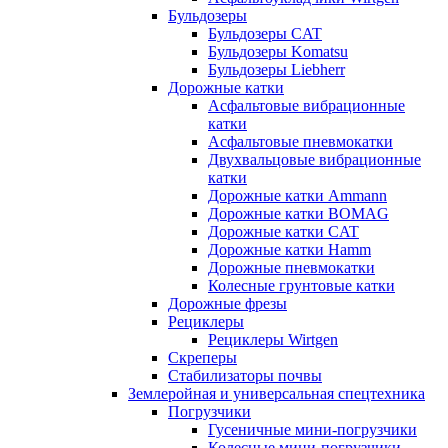
Бульдозеры
Бульдозеры CAT
Бульдозеры Komatsu
Бульдозеры Liebherr
Дорожные катки
Асфальтовые вибрационные
катки
Асфальтовые пневмокатки
Двухвальцовые вибрационные
катки
Дорожные катки Ammann
Дорожные катки BOMAG
Дорожные катки CAT
Дорожные катки Hamm
Дорожные пневмокатки
Колесные грунтовые катки
Дорожные фрезы
Рециклеры
Рециклеры Wirtgen
Скреперы
Стабилизаторы почвы
Землеройная и универсальная спецтехника
Погрузчики
Гусеничные мини-погрузчики
Колесные мини-погрузчики