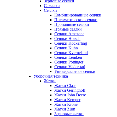
Зерновые сеялки
Сажалки
Сеялки
Комбинированные сеялки
Пневматические сеялки
Пропашные сеялки
Прямые сеялки
Сеялки Amazone
Сеялки Horsch
Сеялки Köckerling
Сеялки Kuhn
Сеялки Kverneland
Сеялки Lemken
Сеялки Pöttinger
Сеялки Väderstad
Универсальные сеялки
Уборочная техника
Жатки
Жатки Claas
Жатки Geringhoff
Жатки John Deere
Жатки Kemper
Жатки Krone
Жатки Zürn
Зерновые жатки