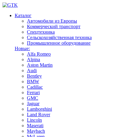
Каталог
Автомобили из Европы
Коммерческий транспорт
Спецтехника
Сельскохозяйственная техника
Промышленное оборудование
Новые:
Alfa Romeo
Alpina
Aston Martin
Audi
Bentley
BMW
Cadillac
Ferrari
GMC
Jaguar
Lamborghini
Land Rover
Lincoln
Maserati
Maybach
McLaren