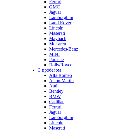
Ferrari
GMC
Jaguar
Lamborghini
Land Rover
Lincoln
Maserati
Maybach
McLaren
Mercedes-Benz
MINI
Porsche
Rolls-Royce
С пробегом
Alfa Romeo
Aston Martin
Audi
Bentley
BMW
Cadillac
Ferrari
Jaguar
Lamborghini
Lincoln
Maserati