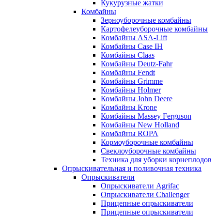
Кукурузные жатки
Комбайны
Зерноуборочные комбайны
Картофелеуборочные комбайны
Комбайны ASA-Lift
Комбайны Case IH
Комбайны Claas
Комбайны Deutz-Fahr
Комбайны Fendt
Комбайны Grimme
Комбайны Holmer
Комбайны John Deere
Комбайны Krone
Комбайны Massey Ferguson
Комбайны New Holland
Комбайны ROPA
Кормоуборочные комбайны
Свеклоуборочные комбайны
Техника для уборки корнеплодов
Опрыскивательная и поливочная техника
Опрыскиватели
Опрыскиватели Agrifac
Опрыскиватели Challenger
Прицепные опрыскиватели
Прицепные опрыскиватели