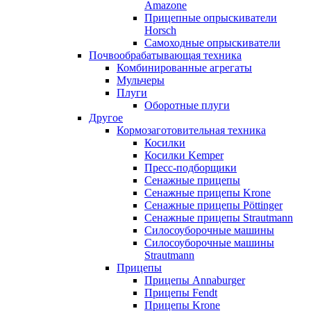
Amazone
Прицепные опрыскиватели
Horsch
Самоходные опрыскиватели
Почвообрабатывающая техника
Комбинированные агрегаты
Мульчеры
Плуги
Оборотные плуги
Другое
Кормозаготовительная техника
Косилки
Косилки Kemper
Пресс-подборщики
Сенажные прицепы
Сенажные прицепы Krone
Сенажные прицепы Pöttinger
Сенажные прицепы Strautmann
Силосоуборочные машины
Силосоуборочные машины
Strautmann
Прицепы
Прицепы Annaburger
Прицепы Fendt
Прицепы Krone