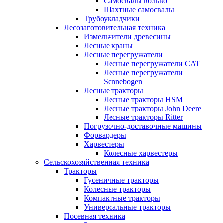
Самосвалы вольво
Шахтные самосвалы
Трубоукладчики
Лесозаготовительная техника
Измельчители древесины
Лесные краны
Лесные перегружатели
Лесные перегружатели CAT
Лесные перегружатели
Sennebogen
Лесные тракторы
Лесные тракторы HSM
Лесные тракторы John Deere
Лесные тракторы Ritter
Погрузочно-доставочные машины
Форвардеры
Харвестеры
Колесные харвестеры
Сельскохозяйственная техника
Тракторы
Гусеничные тракторы
Колесные тракторы
Компактные тракторы
Универсальные тракторы
Посевная техника