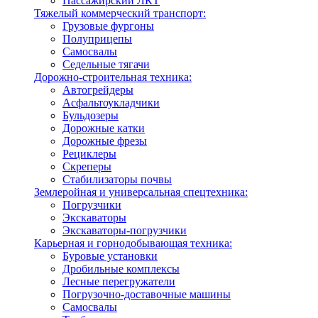
Пассажирский ЛКТ
Тяжелый коммерческий транспорт:
Грузовые фургоны
Полуприцепы
Самосвалы
Седельные тягачи
Дорожно-строительная техника:
Автогрейдеры
Асфальтоукладчики
Бульдозеры
Дорожные катки
Дорожные фрезы
Рециклеры
Скреперы
Стабилизаторы почвы
Землеройная и универсальная спецтехника:
Погрузчики
Экскаваторы
Экскаваторы-погрузчики
Карьерная и горнодобывающая техника:
Буровые установки
Дробильные комплексы
Лесные перегружатели
Погрузочно-доставочные машины
Самосвалы