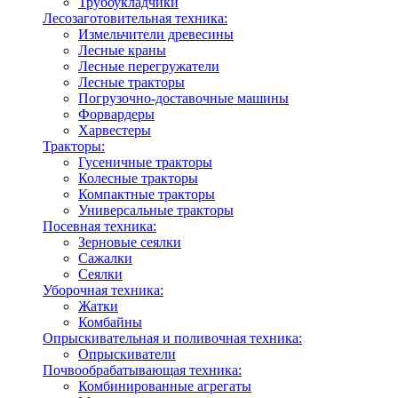
Трубоукладчики
Лесозаготовительная техника:
Измельчители древесины
Лесные краны
Лесные перегружатели
Лесные тракторы
Погрузочно-доставочные машины
Форвардеры
Харвестеры
Тракторы:
Гусеничные тракторы
Колесные тракторы
Компактные тракторы
Универсальные тракторы
Посевная техника:
Зерновые сеялки
Сажалки
Сеялки
Уборочная техника:
Жатки
Комбайны
Опрыскивательная и поливочная техника:
Опрыскиватели
Почвообрабатывающая техника:
Комбинированные агрегаты