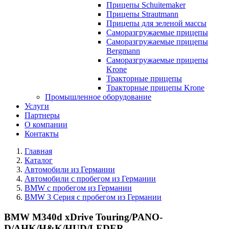
Прицепы Schuitemaker
Прицепы Strautmann
Прицепы для зеленой массы
Саморазгружаемые прицепы
Саморазгружаемые прицепы
Bergmann
Саморазгружаемые прицепы
Krone
Тракторные прицепы
Тракторные прицепы Krone
Промышленное оборудование
Услуги
Партнеры
О компании
Контакты
Главная
Каталог
Автомобили из Германии
Автомобили с пробегом из Германии
BMW с пробегом из Германии
BMW 3 Серия с пробегом из Германии
BMW M340d xDrive Touring/PANO-
D/AHK/H&K/HUD/LEDER