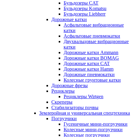
Бульдозеры CAT
Бульдозеры Komatsu
Бульдозеры Liebherr
Дорожные катки
Асфальтовые вибрационные
катки
Асфальтовые пневмокатки
Двухвальцовые вибрационные
катки
Дорожные катки Ammann
Дорожные катки BOMAG
Дорожные катки CAT
Дорожные катки Hamm
Дорожные пневмокатки
Колесные грунтовые катки
Дорожные фрезы
Рециклеры
Рециклеры Wirtgen
Скреперы
Стабилизаторы почвы
Землеройная и универсальная спецтехника
Погрузчики
Гусеничные мини-погрузчики
Колесные мини-погрузчики
Колесные погрузчики