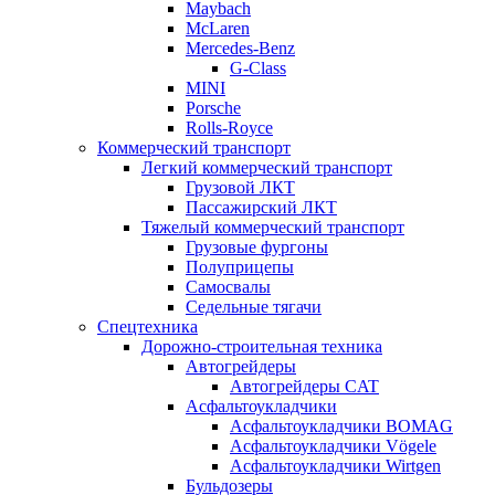
Maybach
McLaren
Mercedes-Benz
G-Class
MINI
Porsche
Rolls-Royce
Коммерческий транспорт
Легкий коммерческий транспорт
Грузовой ЛКТ
Пассажирский ЛКТ
Тяжелый коммерческий транспорт
Грузовые фургоны
Полуприцепы
Самосвалы
Седельные тягачи
Спецтехника
Дорожно-строительная техника
Автогрейдеры
Автогрейдеры CAT
Асфальтоукладчики
Асфальтоукладчики BOMAG
Асфальтоукладчики Vögele
Асфальтоукладчики Wirtgen
Бульдозеры