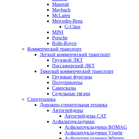
Maserati
Maybach
McLaren
Mercedes-Benz
G-Class
MINI
Porsche
Rolls-Royce
Коммерческий транспорт
Легкий коммерческий транспорт
Грузовой ЛКТ
Пассажирский ЛКТ
Тяжелый коммерческий транспорт
Грузовые фургоны
Полуприцепы
Самосвалы
Седельные тягачи
Спецтехника
Дорожно-строительная техника
Автогрейдеры
Автогрейдеры CAT
Асфальтоукладчики
Асфальтоукладчики BOMAG
Асфальтоукладчики Vögele
Асфальтоукладчики Wirtgen