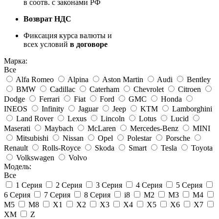
в соотв. с законами РФ
Возврат НДС
Фиксация курса валюты и
всех условий
в договоре
Марка:
Все
Alfa Romeo
Alpina
Aston Martin
Audi
Bentley
BMW
Cadillac
Caterham
Chevrolet
Citroen
Dodge
Ferrari
Fiat
Ford
GMC
Honda
INEOS
Infinity
Jaguar
Jeep
KTM
Lamborghini
Land Rover
Lexus
Lincoln
Lotus
Lucid
Maserati
Maybach
McLaren
Mercedes-Benz
MINI
Mitsubishi
Nissan
Opel
Polestar
Porsche
Renault
Rolls-Royce
Skoda
Smart
Tesla
Toyota
Volkswagen
Volvo
Модель:
Все
1 Серия
2 Серия
3 Серия
4 Серия
5 Серия
6 Серия
7 Серия
8 Серия
i8
M2
M3
M4
M5
M8
X1
X2
X3
X4
X5
X6
X7
XM
Z