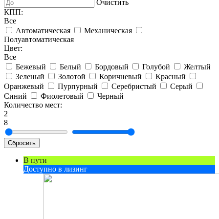
Очистить
КПП:
Все
Автоматическая
Механическая
Полуавтоматическая
Цвет:
Все
Бежевый
Белый
Бордовый
Голубой
Желтый
Зеленый
Золотой
Коричневый
Красный
Оранжевый
Пурпурный
Серебристый
Серый
Синий
Фиолетовый
Черный
Количество мест:
2
8
Сбросить
В пути
Доступно в лизинг