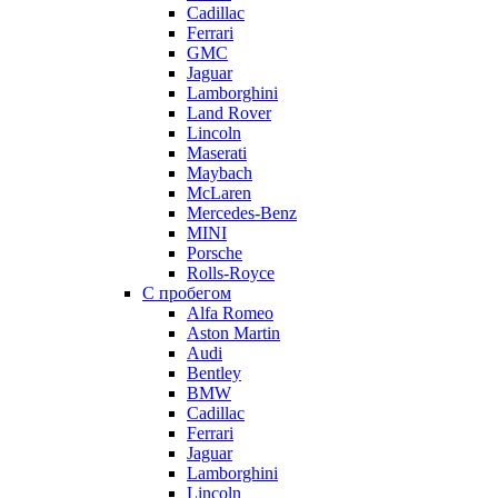
Cadillac
Ferrari
GMC
Jaguar
Lamborghini
Land Rover
Lincoln
Maserati
Maybach
McLaren
Mercedes-Benz
MINI
Porsche
Rolls-Royce
С пробегом
Alfa Romeo
Aston Martin
Audi
Bentley
BMW
Cadillac
Ferrari
Jaguar
Lamborghini
Lincoln