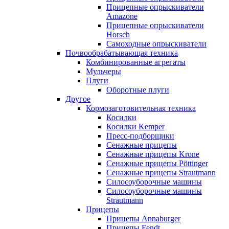
Прицепные опрыскиватели
Amazone
Прицепные опрыскиватели
Horsch
Самоходные опрыскиватели
Почвообрабатывающая техника
Комбинированные агрегаты
Мульчеры
Плуги
Оборотные плуги
Другое
Кормозаготовительная техника
Косилки
Косилки Kemper
Пресс-подборщики
Сенажные прицепы
Сенажные прицепы Krone
Сенажные прицепы Pöttinger
Сенажные прицепы Strautmann
Силосоуборочные машины
Силосоуборочные машины
Strautmann
Прицепы
Прицепы Annaburger
Прицепы Fendt