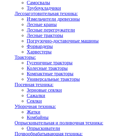
Самосвалы
Трубоукладчики
Лесозаготовительная техника:
Измельчители древесины
Лесные краны
Лесные перегружатели
Лесные тракторы
Погрузочно-доставочные машины
Форвардеры
Харвестеры
Тракторы:
Гусеничные тракторы
Колесные тракторы
Компактные тракторы
Универсальные тракторы
Посевная техника:
Зерновые сеялки
Сажалки
Сеялки
Уборочная техника:
Жатки
Комбайны
Опрыскивательная и поливочная техника:
Опрыскиватели
Почвообрабатывающая техника: