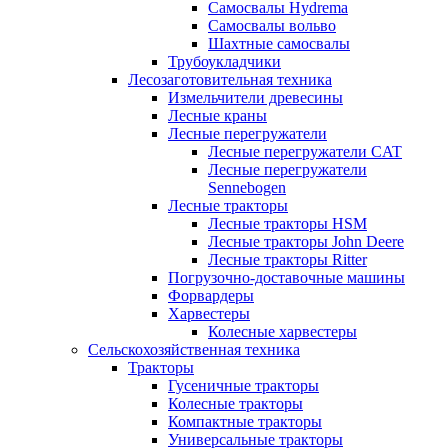
Самосвалы Hydrema
Самосвалы вольво
Шахтные самосвалы
Трубоукладчики
Лесозаготовительная техника
Измельчители древесины
Лесные краны
Лесные перегружатели
Лесные перегружатели CAT
Лесные перегружатели
Sennebogen
Лесные тракторы
Лесные тракторы HSM
Лесные тракторы John Deere
Лесные тракторы Ritter
Погрузочно-доставочные машины
Форвардеры
Харвестеры
Колесные харвестеры
Сельскохозяйственная техника
Тракторы
Гусеничные тракторы
Колесные тракторы
Компактные тракторы
Универсальные тракторы