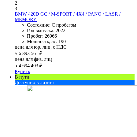
2
3
BMW 420D GC / M-SPORT / 4X4 / PANO / LASR /
MEMORY
Состояние:
С пробегом
Год выпуска:
2022
Пробег:
26966
Мощность, лс:
190
цена для юр. лиц, с НДС
≈
6 893 561 ₽
цена для физ. лиц
≈
4 694 403 ₽
Купить
В пути
Доступно в лизинг