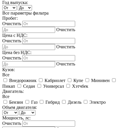
Год выпуска:
Все параметры фильтра
Пробег:
Очистить
Очистить
Цена с НДС:
Очистить
Очистить
Цена без НДС:
Очистить
Очистить
Кузов:
Все
Внедорожник
Кабриолет
Купе
Минивен
Пикап
Седан
Универсал
Хэтчбек
Двигатель:
Все
Бензин
Газ
Гибрид
Дизель
Электро
Объем двигателя:
Мощность, лс:
Очистить