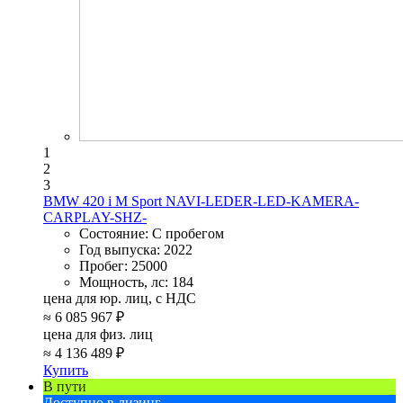
1
2
3
BMW 420 i M Sport NAVI-LEDER-LED-KAMERA-
CARPLAY-SHZ-
Состояние:
С пробегом
Год выпуска:
2022
Пробег:
25000
Мощность, лс:
184
цена для юр. лиц, с НДС
≈
6 085 967 ₽
цена для физ. лиц
≈
4 136 489 ₽
Купить
В пути
Доступно в лизинг