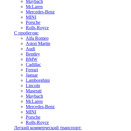
Maybach
McLaren
Mercedes-Benz
MINI
Porsche
Rolls-Royce
С пробегом:
Alfa Romeo
Aston Martin
Audi
Bentley
BMW
Cadillac
Ferrari
Jaguar
Lamborghini
Lincoln
Maserati
Maybach
McLaren
Mercedes-Benz
MINI
Porsche
Rolls-Royce
Легкий коммерческий транспорт: