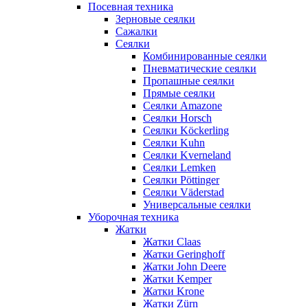
Посевная техника
Зерновые сеялки
Сажалки
Сеялки
Комбинированные сеялки
Пневматические сеялки
Пропашные сеялки
Прямые сеялки
Сеялки Amazone
Сеялки Horsch
Сеялки Köckerling
Сеялки Kuhn
Сеялки Kverneland
Сеялки Lemken
Сеялки Pöttinger
Сеялки Väderstad
Универсальные сеялки
Уборочная техника
Жатки
Жатки Claas
Жатки Geringhoff
Жатки John Deere
Жатки Kemper
Жатки Krone
Жатки Zürn