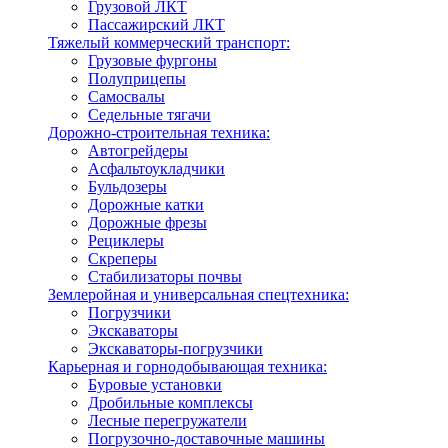
Грузовой ЛКТ
Пассажирский ЛКТ
Тяжелый коммерческий транспорт:
Грузовые фургоны
Полуприцепы
Самосвалы
Седельные тягачи
Дорожно-строительная техника:
Автогрейдеры
Асфальтоукладчики
Бульдозеры
Дорожные катки
Дорожные фрезы
Рециклеры
Скреперы
Стабилизаторы почвы
Землеройная и универсальная спецтехника:
Погрузчики
Экскаваторы
Экскаваторы-погрузчики
Карьерная и горнодобывающая техника:
Буровые установки
Дробильные комплексы
Лесные перегружатели
Погрузочно-доставочные машины