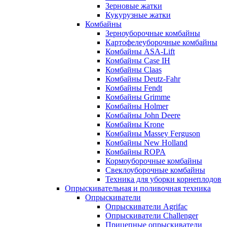
Зерновые жатки
Кукурузные жатки
Комбайны
Зерноуборочные комбайны
Картофелеуборочные комбайны
Комбайны ASA-Lift
Комбайны Case IH
Комбайны Claas
Комбайны Deutz-Fahr
Комбайны Fendt
Комбайны Grimme
Комбайны Holmer
Комбайны John Deere
Комбайны Krone
Комбайны Massey Ferguson
Комбайны New Holland
Комбайны ROPA
Кормоуборочные комбайны
Свеклоуборочные комбайны
Техника для уборки корнеплодов
Опрыскивательная и поливочная техника
Опрыскиватели
Опрыскиватели Agrifac
Опрыскиватели Challenger
Прицепные опрыскиватели