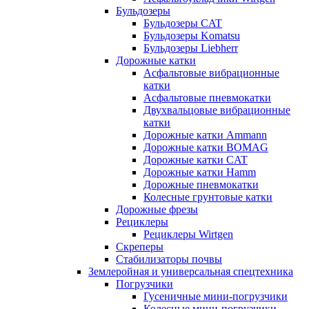
Бульдозеры
Бульдозеры CAT
Бульдозеры Komatsu
Бульдозеры Liebherr
Дорожные катки
Асфальтовые вибрационные
катки
Асфальтовые пневмокатки
Двухвальцовые вибрационные
катки
Дорожные катки Ammann
Дорожные катки BOMAG
Дорожные катки CAT
Дорожные катки Hamm
Дорожные пневмокатки
Колесные грунтовые катки
Дорожные фрезы
Рециклеры
Рециклеры Wirtgen
Скреперы
Стабилизаторы почвы
Землеройная и универсальная спецтехника
Погрузчики
Гусеничные мини-погрузчики
Колесные мини-погрузчики