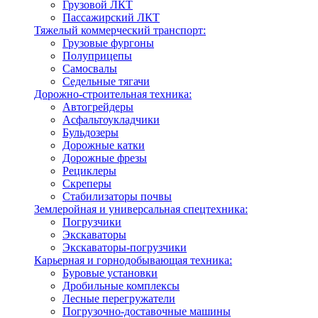
Грузовой ЛКТ
Пассажирский ЛКТ
Тяжелый коммерческий транспорт:
Грузовые фургоны
Полуприцепы
Самосвалы
Седельные тягачи
Дорожно-строительная техника:
Автогрейдеры
Асфальтоукладчики
Бульдозеры
Дорожные катки
Дорожные фрезы
Рециклеры
Скреперы
Стабилизаторы почвы
Землеройная и универсальная спецтехника:
Погрузчики
Экскаваторы
Экскаваторы-погрузчики
Карьерная и горнодобывающая техника:
Буровые установки
Дробильные комплексы
Лесные перегружатели
Погрузочно-доставочные машины