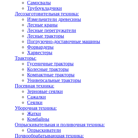
Самосвалы
Трубоукладчики
Лесозаготовительная техника:
Измельчители древесины
Лесные краны
Лесные перегружатели
Лесные тракторы
Погрузочно-доставочные машины
Форвардеры
Харвестеры
Тракторы:
Гусеничные тракторы
Колесные тракторы
Компактные тракторы
Универсальные тракторы
Посевная техника:
Зерновые сеялки
Сажалки
Сеялки
Уборочная техника:
Жатки
Комбайны
Опрыскивательная и поливочная техника:
Опрыскиватели
Почвообрабатывающая техника: