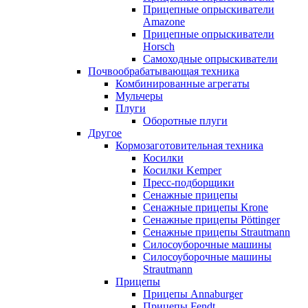
Прицепные опрыскиватели
Amazone
Прицепные опрыскиватели
Horsch
Самоходные опрыскиватели
Почвообрабатывающая техника
Комбинированные агрегаты
Мульчеры
Плуги
Оборотные плуги
Другое
Кормозаготовительная техника
Косилки
Косилки Kemper
Пресс-подборщики
Сенажные прицепы
Сенажные прицепы Krone
Сенажные прицепы Pöttinger
Сенажные прицепы Strautmann
Силосоуборочные машины
Силосоуборочные машины
Strautmann
Прицепы
Прицепы Annaburger
Прицепы Fendt