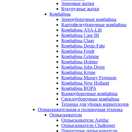
Зерновые жатки
Кукурузные жатки
Комбайны
Зерноуборочные комбайны
Картофелеуборочные комбайны
Комбайны ASA-Lift
Комбайны Case IH
Комбайны Claas
Комбайны Deutz-Fahr
Комбайны Fendt
Комбайны Grimme
Комбайны Holmer
Комбайны John Deere
Комбайны Krone
Комбайны Massey Ferguson
Комбайны New Holland
Комбайны ROPA
Кормоуборочные комбайны
Свеклоуборочные комбайны
Техника для уборки корнеплодов
Опрыскивательная и поливочная техника
Опрыскиватели
Опрыскиватели Agrifac
Опрыскиватели Challenger
Прицепные опрыскиватели