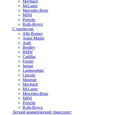
Maybach
McLaren
Mercedes-Benz
MINI
Porsche
Rolls-Royce
С пробегом:
Alfa Romeo
Aston Martin
Audi
Bentley
BMW
Cadillac
Ferrari
Jaguar
Lamborghini
Lincoln
Maserati
Maybach
McLaren
Mercedes-Benz
MINI
Porsche
Rolls-Royce
Легкий коммерческий транспорт: