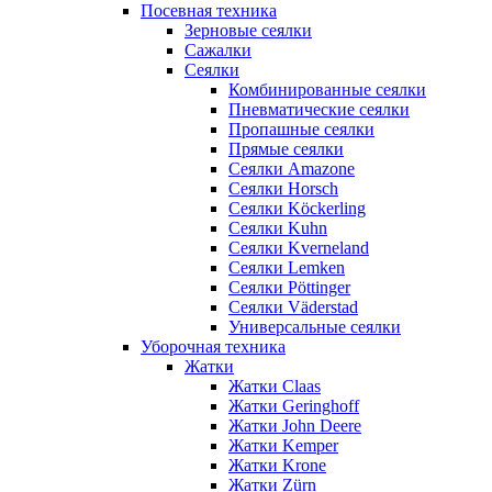
Посевная техника
Зерновые сеялки
Сажалки
Сеялки
Комбинированные сеялки
Пневматические сеялки
Пропашные сеялки
Прямые сеялки
Сеялки Amazone
Сеялки Horsch
Сеялки Köckerling
Сеялки Kuhn
Сеялки Kverneland
Сеялки Lemken
Сеялки Pöttinger
Сеялки Väderstad
Универсальные сеялки
Уборочная техника
Жатки
Жатки Claas
Жатки Geringhoff
Жатки John Deere
Жатки Kemper
Жатки Krone
Жатки Zürn