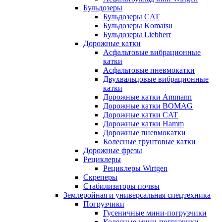
Бульдозеры
Бульдозеры CAT
Бульдозеры Komatsu
Бульдозеры Liebherr
Дорожные катки
Асфальтовые вибрационные
катки
Асфальтовые пневмокатки
Двухвальцовые вибрационные
катки
Дорожные катки Ammann
Дорожные катки BOMAG
Дорожные катки CAT
Дорожные катки Hamm
Дорожные пневмокатки
Колесные грунтовые катки
Дорожные фрезы
Рециклеры
Рециклеры Wirtgen
Скреперы
Стабилизаторы почвы
Землеройная и универсальная спецтехника
Погрузчики
Гусеничные мини-погрузчики
Колесные мини-погрузчики