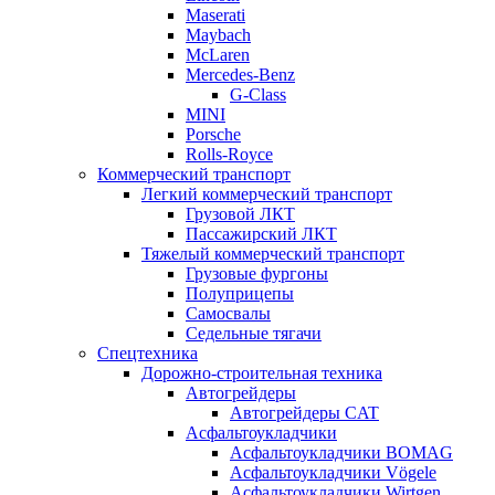
Maserati
Maybach
McLaren
Mercedes-Benz
G-Class
MINI
Porsche
Rolls-Royce
Коммерческий транспорт
Легкий коммерческий транспорт
Грузовой ЛКТ
Пассажирский ЛКТ
Тяжелый коммерческий транспорт
Грузовые фургоны
Полуприцепы
Самосвалы
Седельные тягачи
Спецтехника
Дорожно-строительная техника
Автогрейдеры
Автогрейдеры CAT
Асфальтоукладчики
Асфальтоукладчики BOMAG
Асфальтоукладчики Vögele
Асфальтоукладчики Wirtgen