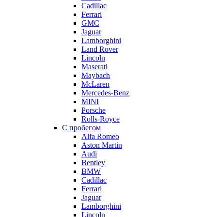
Cadillac
Ferrari
GMC
Jaguar
Lamborghini
Land Rover
Lincoln
Maserati
Maybach
McLaren
Mercedes-Benz
MINI
Porsche
Rolls-Royce
С пробегом
Alfa Romeo
Aston Martin
Audi
Bentley
BMW
Cadillac
Ferrari
Jaguar
Lamborghini
Lincoln