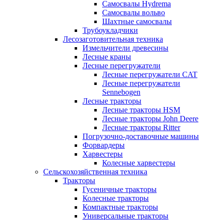
Самосвалы Hydrema
Самосвалы вольво
Шахтные самосвалы
Трубоукладчики
Лесозаготовительная техника
Измельчители древесины
Лесные краны
Лесные перегружатели
Лесные перегружатели CAT
Лесные перегружатели
Sennebogen
Лесные тракторы
Лесные тракторы HSM
Лесные тракторы John Deere
Лесные тракторы Ritter
Погрузочно-доставочные машины
Форвардеры
Харвестеры
Колесные харвестеры
Сельскохозяйственная техника
Тракторы
Гусеничные тракторы
Колесные тракторы
Компактные тракторы
Универсальные тракторы