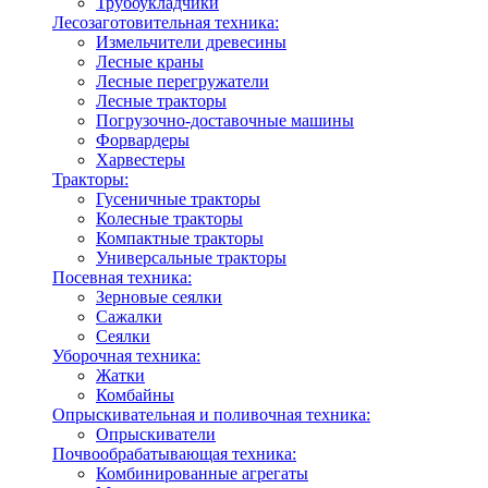
Трубоукладчики
Лесозаготовительная техника:
Измельчители древесины
Лесные краны
Лесные перегружатели
Лесные тракторы
Погрузочно-доставочные машины
Форвардеры
Харвестеры
Тракторы:
Гусеничные тракторы
Колесные тракторы
Компактные тракторы
Универсальные тракторы
Посевная техника:
Зерновые сеялки
Сажалки
Сеялки
Уборочная техника:
Жатки
Комбайны
Опрыскивательная и поливочная техника:
Опрыскиватели
Почвообрабатывающая техника:
Комбинированные агрегаты