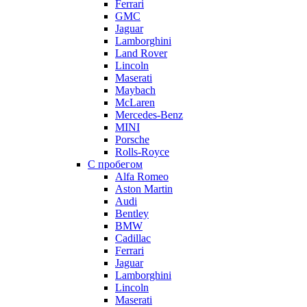
Ferrari
GMC
Jaguar
Lamborghini
Land Rover
Lincoln
Maserati
Maybach
McLaren
Mercedes-Benz
MINI
Porsche
Rolls-Royce
С пробегом
Alfa Romeo
Aston Martin
Audi
Bentley
BMW
Cadillac
Ferrari
Jaguar
Lamborghini
Lincoln
Maserati