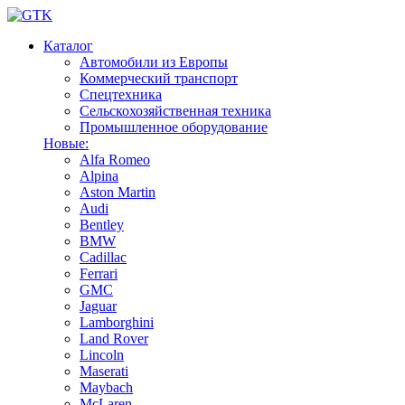
Каталог
Автомобили из Европы
Коммерческий транспорт
Спецтехника
Сельскохозяйственная техника
Промышленное оборудование
Новые:
Alfa Romeo
Alpina
Aston Martin
Audi
Bentley
BMW
Cadillac
Ferrari
GMC
Jaguar
Lamborghini
Land Rover
Lincoln
Maserati
Maybach
McLaren