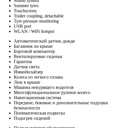
Sound system
Summer tyres
Touchscreen
Trailer coupling, detachable
Tyre pressure monitoring
USB port
WLAN / WiFi hotspot
Автоматический датчик дождя
Багажник на крыше
Бортовой компьютер
Вентилируемые сиденья
Гарантия
Датчик света
Иммобилайзер
Колеса из легкого сплава
Люк в крыше
Машина некурящего водителя
Многофункциональное рулевое колесо
Навигационная система
Передние, боковые и дополнительные подушки
безопасности
Пневматическая подвеска
Подогрев сидений
Полная история обслуживания