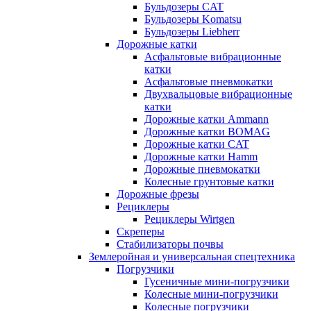
Бульдозеры CAT
Бульдозеры Komatsu
Бульдозеры Liebherr
Дорожные катки
Асфальтовые вибрационные
катки
Асфальтовые пневмокатки
Двухвальцовые вибрационные
катки
Дорожные катки Ammann
Дорожные катки BOMAG
Дорожные катки CAT
Дорожные катки Hamm
Дорожные пневмокатки
Колесные грунтовые катки
Дорожные фрезы
Рециклеры
Рециклеры Wirtgen
Скреперы
Стабилизаторы почвы
Землеройная и универсальная спецтехника
Погрузчики
Гусеничные мини-погрузчики
Колесные мини-погрузчики
Колесные погрузчики