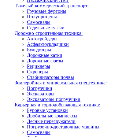
Пассажирский ЛКТ
Тяжелый коммерческий транспорт:
Грузовые фургоны
Полуприцепы
Самосвалы
Седельные тягачи
Дорожно-строительная техника:
Автогрейдеры
Асфальтоукладчики
Бульдозеры
Дорожные катки
Дорожные фрезы
Рециклеры
Скреперы
Стабилизаторы почвы
Землеройная и универсальная спецтехника:
Погрузчики
Экскаваторы
Экскаваторы-погрузчики
Карьерная и горнодобывающая техника:
Буровые установки
Дробильные комплексы
Лесные перегружатели
Погрузочно-доставочные машины
Самосвалы