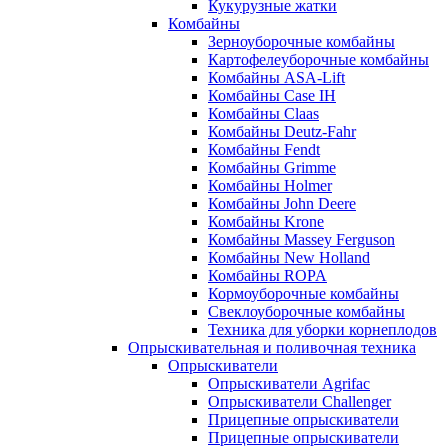
Кукурузные жатки
Комбайны
Зерноуборочные комбайны
Картофелеуборочные комбайны
Комбайны ASA-Lift
Комбайны Case IH
Комбайны Claas
Комбайны Deutz-Fahr
Комбайны Fendt
Комбайны Grimme
Комбайны Holmer
Комбайны John Deere
Комбайны Krone
Комбайны Massey Ferguson
Комбайны New Holland
Комбайны ROPA
Кормоуборочные комбайны
Свеклоуборочные комбайны
Техника для уборки корнеплодов
Опрыскивательная и поливочная техника
Опрыскиватели
Опрыскиватели Agrifac
Опрыскиватели Challenger
Прицепные опрыскиватели
Прицепные опрыскиватели