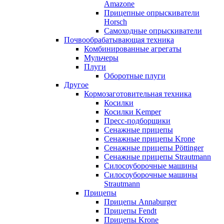
Amazone
Прицепные опрыскиватели
Horsch
Самоходные опрыскиватели
Почвообрабатывающая техника
Комбинированные агрегаты
Мульчеры
Плуги
Оборотные плуги
Другое
Кормозаготовительная техника
Косилки
Косилки Kemper
Пресс-подборщики
Сенажные прицепы
Сенажные прицепы Krone
Сенажные прицепы Pöttinger
Сенажные прицепы Strautmann
Силосоуборочные машины
Силосоуборочные машины
Strautmann
Прицепы
Прицепы Annaburger
Прицепы Fendt
Прицепы Krone