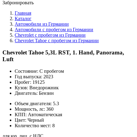
Забронировать
Главная
Каталог
Автомобили из Германии
Автомобили с пробегом из Германии
Chevrolet с пробегом из Германии
Chevrolet Tahoe с пробегом из Германии
Chevrolet Tahoe 5,3L RST, 1. Hand, Panorama,
Luft
Состояние:
С пробегом
Год выпуска:
2023
Пробег:
19125
Кузов:
Внедорожник
Двигатель:
Бензин
Объем двигателя:
5.3
Мощность, лс:
360
КПП:
Автоматическая
Цвет:
Черный
Количество мест:
8
для юр. лиц, с НДС