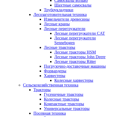
Самосвалы вольво
Шахтные самосвалы
Трубоукладчики
Лесозаготовительная техника
Измельчители древесины
Лесные краны
Лесные перегружатели
Лесные перегружатели CAT
Лесные перегружатели
Sennebogen
Лесные тракторы
Лесные тракторы HSM
Лесные тракторы John Deere
Лесные тракторы Ritter
Погрузочно-доставочные машины
Форвардеры
Харвестеры
Колесные харвестеры
Сельскохозяйственная техника
Тракторы
Гусеничные тракторы
Колесные тракторы
Компактные тракторы
Универсальные тракторы
Посевная техника