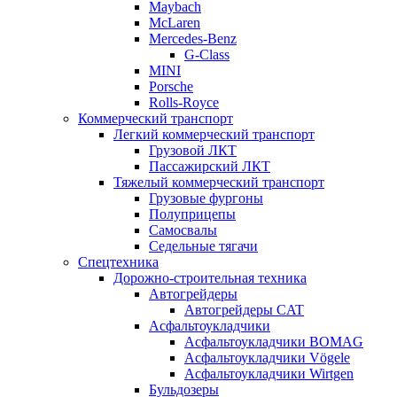
Maybach
McLaren
Mercedes-Benz
G-Class
MINI
Porsche
Rolls-Royce
Коммерческий транспорт
Легкий коммерческий транспорт
Грузовой ЛКТ
Пассажирский ЛКТ
Тяжелый коммерческий транспорт
Грузовые фургоны
Полуприцепы
Самосвалы
Седельные тягачи
Спецтехника
Дорожно-строительная техника
Автогрейдеры
Автогрейдеры CAT
Асфальтоукладчики
Асфальтоукладчики BOMAG
Асфальтоукладчики Vögele
Асфальтоукладчики Wirtgen
Бульдозеры