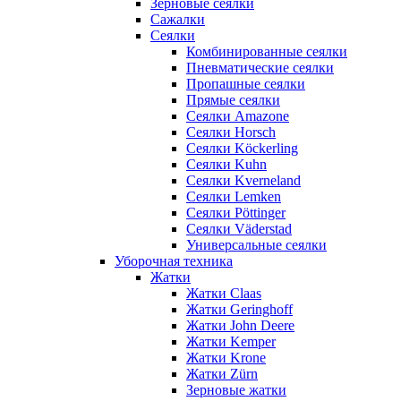
Зерновые сеялки
Сажалки
Сеялки
Комбинированные сеялки
Пневматические сеялки
Пропашные сеялки
Прямые сеялки
Сеялки Amazone
Сеялки Horsch
Сеялки Köckerling
Сеялки Kuhn
Сеялки Kverneland
Сеялки Lemken
Сеялки Pöttinger
Сеялки Väderstad
Универсальные сеялки
Уборочная техника
Жатки
Жатки Claas
Жатки Geringhoff
Жатки John Deere
Жатки Kemper
Жатки Krone
Жатки Zürn
Зерновые жатки