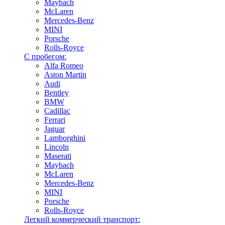
Maybach
McLaren
Mercedes-Benz
MINI
Porsche
Rolls-Royce
С пробегом:
Alfa Romeo
Aston Martin
Audi
Bentley
BMW
Cadillac
Ferrari
Jaguar
Lamborghini
Lincoln
Maserati
Maybach
McLaren
Mercedes-Benz
MINI
Porsche
Rolls-Royce
Легкий коммерческий транспорт: