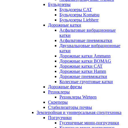
Бульдозеры
Бульдозеры CAT
Бульдозеры Komatsu
Бульдозеры Liebherr
Дорожные катки
Асфальтовые вибрационные
катки
Асфальтовые пневмокатки
Двухвальцовые вибрационные
катки
Дорожные катки Ammann
Дорожные катки BOMAG
Дорожные катки CAT
Дорожные катки Hamm
Дорожные пневмокатки
Колесные грунтовые катки
Дорожные фрезы
Рециклеры
Рециклеры Wirtgen
Скреперы
Стабилизаторы почвы
Землеройная и универсальная спецтехника
Погрузчики
Гусеничные мини-погрузчики
Колесные мини-погрузчики