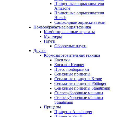
Прицепные опрыскиватели
Amazone
Прицепные опрыскиватели
Horsch
Самоходные опрыскиватели
Почвообрабатывающая техника
Комбинированные агрегаты
Мульчеры
Плуги
Оборотные плуги
Другое
Кормозаготовительная техника
Косилки
Косилки Kemper
Пресс-подборщики
Сенажные прицепы
Сенажные прицепы Krone
Сенажные прицепы Pöttinger
Сенажные прицепы Strautmann
Силосоуборочные машины
Силосоуборочные машины
Strautmann
Прицепы
Прицепы Annaburger
Прицепы Fendt