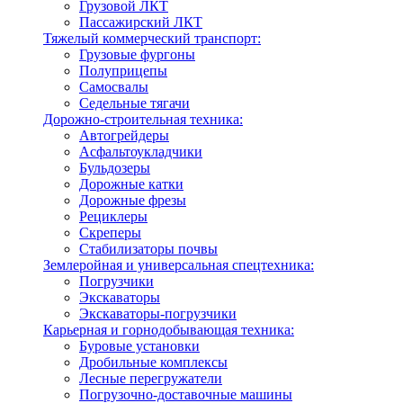
Грузовой ЛКТ
Пассажирский ЛКТ
Тяжелый коммерческий транспорт:
Грузовые фургоны
Полуприцепы
Самосвалы
Седельные тягачи
Дорожно-строительная техника:
Автогрейдеры
Асфальтоукладчики
Бульдозеры
Дорожные катки
Дорожные фрезы
Рециклеры
Скреперы
Стабилизаторы почвы
Землеройная и универсальная спецтехника:
Погрузчики
Экскаваторы
Экскаваторы-погрузчики
Карьерная и горнодобывающая техника:
Буровые установки
Дробильные комплексы
Лесные перегружатели
Погрузочно-доставочные машины