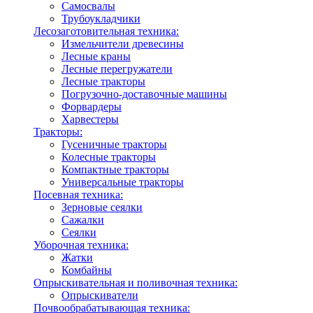
Самосвалы
Трубоукладчики
Лесозаготовительная техника:
Измельчители древесины
Лесные краны
Лесные перегружатели
Лесные тракторы
Погрузочно-доставочные машины
Форвардеры
Харвестеры
Тракторы:
Гусеничные тракторы
Колесные тракторы
Компактные тракторы
Универсальные тракторы
Посевная техника:
Зерновые сеялки
Сажалки
Сеялки
Уборочная техника:
Жатки
Комбайны
Опрыскивательная и поливочная техника:
Опрыскиватели
Почвообрабатывающая техника: