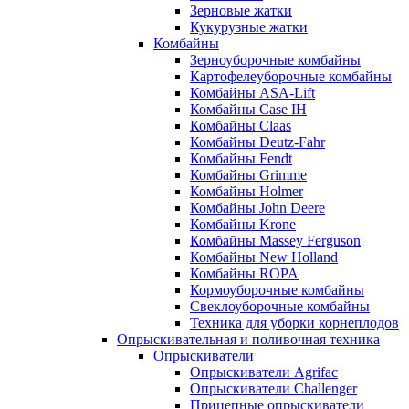
Зерновые жатки
Кукурузные жатки
Комбайны
Зерноуборочные комбайны
Картофелеуборочные комбайны
Комбайны ASA-Lift
Комбайны Case IH
Комбайны Claas
Комбайны Deutz-Fahr
Комбайны Fendt
Комбайны Grimme
Комбайны Holmer
Комбайны John Deere
Комбайны Krone
Комбайны Massey Ferguson
Комбайны New Holland
Комбайны ROPA
Кормоуборочные комбайны
Свеклоуборочные комбайны
Техника для уборки корнеплодов
Опрыскивательная и поливочная техника
Опрыскиватели
Опрыскиватели Agrifac
Опрыскиватели Challenger
Прицепные опрыскиватели