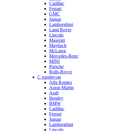
Cadillac
Ferrari
GMC
Jaguar
Lamborghini
Land Rover
Lincoln
Maserati
Maybach
McLaren
Mercedes-Benz
MINI
Porsche
Rolls-Royce
С пробегом
Alfa Romeo
Aston Martin
Audi
Bentley
BMW
Cadillac
Ferrari
Jaguar
Lamborghini
Lincoln