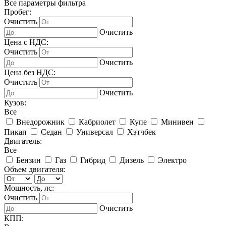
Все параметры фильтра
Пробег:
Очистить
Очистить
Цена с НДС:
Очистить
Очистить
Цена без НДС:
Очистить
Очистить
Кузов:
Все
Внедорожник
Кабриолет
Купе
Минивен
Пикап
Седан
Универсал
Хэтчбек
Двигатель:
Все
Бензин
Газ
Гибрид
Дизель
Электро
Объем двигателя:
Мощность, лс:
Очистить
Очистить
КПП: