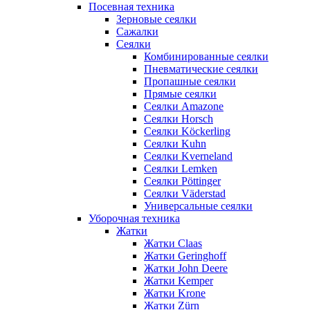
Посевная техника
Зерновые сеялки
Сажалки
Сеялки
Комбинированные сеялки
Пневматические сеялки
Пропашные сеялки
Прямые сеялки
Сеялки Amazone
Сеялки Horsch
Сеялки Köckerling
Сеялки Kuhn
Сеялки Kverneland
Сеялки Lemken
Сеялки Pöttinger
Сеялки Väderstad
Универсальные сеялки
Уборочная техника
Жатки
Жатки Claas
Жатки Geringhoff
Жатки John Deere
Жатки Kemper
Жатки Krone
Жатки Zürn