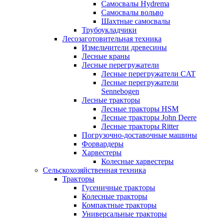
Самосвалы Hydrema
Самосвалы вольво
Шахтные самосвалы
Трубоукладчики
Лесозаготовительная техника
Измельчители древесины
Лесные краны
Лесные перегружатели
Лесные перегружатели CAT
Лесные перегружатели
Sennebogen
Лесные тракторы
Лесные тракторы HSM
Лесные тракторы John Deere
Лесные тракторы Ritter
Погрузочно-доставочные машины
Форвардеры
Харвестеры
Колесные харвестеры
Сельскохозяйственная техника
Тракторы
Гусеничные тракторы
Колесные тракторы
Компактные тракторы
Универсальные тракторы