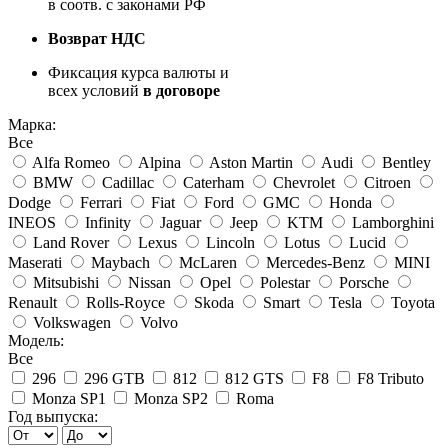
в соотв. с законами РФ
Возврат НДС
Фиксация курса валюты и
всех условий
в договоре
Марка:
Все
Alfa Romeo
Alpina
Aston Martin
Audi
Bentley
BMW
Cadillac
Caterham
Chevrolet
Citroen
Dodge
Ferrari
Fiat
Ford
GMC
Honda
INEOS
Infinity
Jaguar
Jeep
KTM
Lamborghini
Land Rover
Lexus
Lincoln
Lotus
Lucid
Maserati
Maybach
McLaren
Mercedes-Benz
MINI
Mitsubishi
Nissan
Opel
Polestar
Porsche
Renault
Rolls-Royce
Skoda
Smart
Tesla
Toyota
Volkswagen
Volvo
Модель:
Все
296
296 GTB
812
812 GTS
F8
F8 Tributo
Monza SP1
Monza SP2
Roma
Год выпуска: