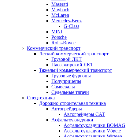
Maserati
Maybach
McLaren
Mercedes-Benz
G-Class
MINI
Porsche
Rolls-Royce
Коммерческий транспорт
Легкий коммерческий транспорт
Грузовой ЛКТ
Пассажирский ЛКТ
Тяжелый коммерческий транспорт
Грузовые фургоны
Полуприцепы
Самосвалы
Седельные тягачи
Спецтехника
Дорожно-строительная техника
Автогрейдеры
Автогрейдеры CAT
Асфальтоукладчики
Асфальтоукладчики BOMAG
Асфальтоукладчики Vögele
Асфальтоукладчики Wirtgen