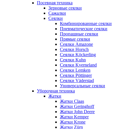
Посевная техника
Зерновые сеялки
Сажалки
Сеялки
Комбинированные сеялки
Пневматические сеялки
Пропашные сеялки
Прямые сеялки
Сеялки Amazone
Сеялки Horsch
Сеялки Köckerling
Сеялки Kuhn
Сеялки Kverneland
Сеялки Lemken
Сеялки Pöttinger
Сеялки Väderstad
Универсальные сеялки
Уборочная техника
Жатки
Жатки Claas
Жатки Geringhoff
Жатки John Deere
Жатки Kemper
Жатки Krone
Жатки Zürn