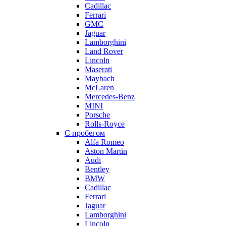
Cadillac
Ferrari
GMC
Jaguar
Lamborghini
Land Rover
Lincoln
Maserati
Maybach
McLaren
Mercedes-Benz
MINI
Porsche
Rolls-Royce
С пробегом
Alfa Romeo
Aston Martin
Audi
Bentley
BMW
Cadillac
Ferrari
Jaguar
Lamborghini
Lincoln