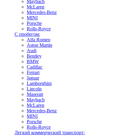
Maybach
McLaren
Mercedes-Benz
MINI
Porsche
Rolls-Royce
С пробегом:
Alfa Romeo
Aston Martin
Audi
Bentley
BMW
Cadillac
Ferrari
Jaguar
Lamborghini
Lincoln
Maserati
Maybach
McLaren
Mercedes-Benz
MINI
Porsche
Rolls-Royce
Легкий коммерческий транспорт: