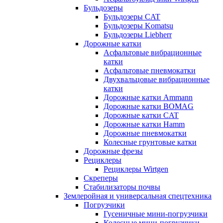
Бульдозеры
Бульдозеры CAT
Бульдозеры Komatsu
Бульдозеры Liebherr
Дорожные катки
Асфальтовые вибрационные
катки
Асфальтовые пневмокатки
Двухвальцовые вибрационные
катки
Дорожные катки Ammann
Дорожные катки BOMAG
Дорожные катки CAT
Дорожные катки Hamm
Дорожные пневмокатки
Колесные грунтовые катки
Дорожные фрезы
Рециклеры
Рециклеры Wirtgen
Скреперы
Стабилизаторы почвы
Землеройная и универсальная спецтехника
Погрузчики
Гусеничные мини-погрузчики
Колесные мини-погрузчики