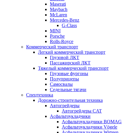
Maserati
Maybach
McLaren
Mercedes-Benz
G-Class
MINI
Porsche
Rolls-Royce
Коммерческий транспорт
Легкий коммерческий транспорт
Грузовой ЛКТ
Пассажирский ЛКТ
Тяжелый коммерческий транспорт
Грузовые фургоны
Полуприцепы
Самосвалы
Седельные тягачи
Спецтехника
Дорожно-строительная техника
Автогрейдеры
Автогрейдеры CAT
Асфальтоукладчики
Асфальтоукладчики BOMAG
Асфальтоукладчики Vögele
Асфальтоукладчики Wirtgen