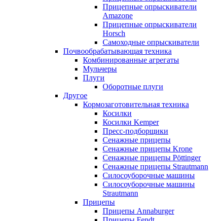
Прицепные опрыскиватели
Amazone
Прицепные опрыскиватели
Horsch
Самоходные опрыскиватели
Почвообрабатывающая техника
Комбинированные агрегаты
Мульчеры
Плуги
Оборотные плуги
Другое
Кормозаготовительная техника
Косилки
Косилки Kemper
Пресс-подборщики
Сенажные прицепы
Сенажные прицепы Krone
Сенажные прицепы Pöttinger
Сенажные прицепы Strautmann
Силосоуборочные машины
Силосоуборочные машины
Strautmann
Прицепы
Прицепы Annaburger
Прицепы Fendt