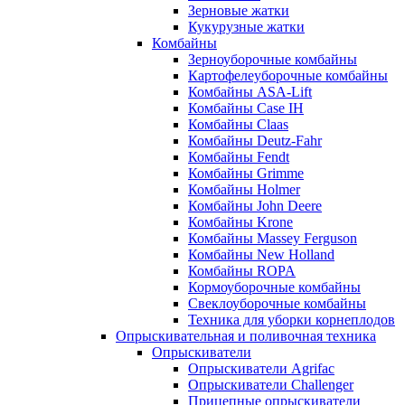
Зерновые жатки
Кукурузные жатки
Комбайны
Зерноуборочные комбайны
Картофелеуборочные комбайны
Комбайны ASA-Lift
Комбайны Case IH
Комбайны Claas
Комбайны Deutz-Fahr
Комбайны Fendt
Комбайны Grimme
Комбайны Holmer
Комбайны John Deere
Комбайны Krone
Комбайны Massey Ferguson
Комбайны New Holland
Комбайны ROPA
Кормоуборочные комбайны
Свеклоуборочные комбайны
Техника для уборки корнеплодов
Опрыскивательная и поливочная техника
Опрыскиватели
Опрыскиватели Agrifac
Опрыскиватели Challenger
Прицепные опрыскиватели