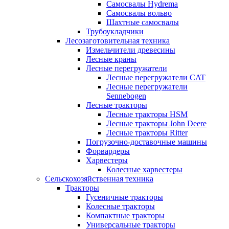
Самосвалы Hydrema
Самосвалы вольво
Шахтные самосвалы
Трубоукладчики
Лесозаготовительная техника
Измельчители древесины
Лесные краны
Лесные перегружатели
Лесные перегружатели CAT
Лесные перегружатели
Sennebogen
Лесные тракторы
Лесные тракторы HSM
Лесные тракторы John Deere
Лесные тракторы Ritter
Погрузочно-доставочные машины
Форвардеры
Харвестеры
Колесные харвестеры
Сельскохозяйственная техника
Тракторы
Гусеничные тракторы
Колесные тракторы
Компактные тракторы
Универсальные тракторы