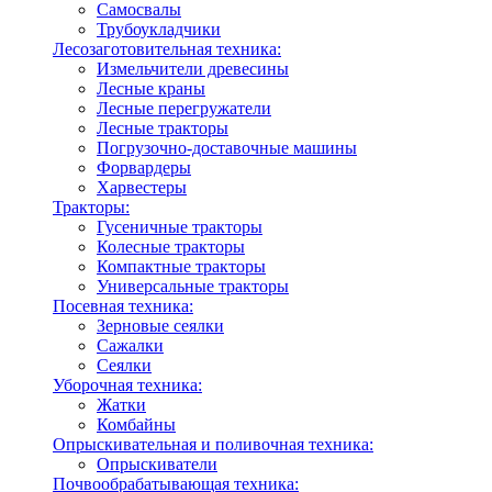
Самосвалы
Трубоукладчики
Лесозаготовительная техника:
Измельчители древесины
Лесные краны
Лесные перегружатели
Лесные тракторы
Погрузочно-доставочные машины
Форвардеры
Харвестеры
Тракторы:
Гусеничные тракторы
Колесные тракторы
Компактные тракторы
Универсальные тракторы
Посевная техника:
Зерновые сеялки
Сажалки
Сеялки
Уборочная техника:
Жатки
Комбайны
Опрыскивательная и поливочная техника:
Опрыскиватели
Почвообрабатывающая техника: