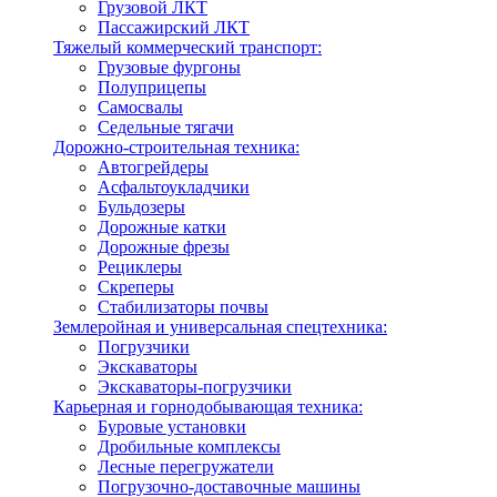
Грузовой ЛКТ
Пассажирский ЛКТ
Тяжелый коммерческий транспорт:
Грузовые фургоны
Полуприцепы
Самосвалы
Седельные тягачи
Дорожно-строительная техника:
Автогрейдеры
Асфальтоукладчики
Бульдозеры
Дорожные катки
Дорожные фрезы
Рециклеры
Скреперы
Стабилизаторы почвы
Землеройная и универсальная спецтехника:
Погрузчики
Экскаваторы
Экскаваторы-погрузчики
Карьерная и горнодобывающая техника:
Буровые установки
Дробильные комплексы
Лесные перегружатели
Погрузочно-доставочные машины