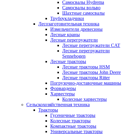
Самосвалы Hydrema
Самосвалы вольво
Шахтные самосвалы
Трубоукладчики
Лесозаготовительная техника
Измельчители древесины
Лесные краны
Лесные перегружатели
Лесные перегружатели CAT
Лесные перегружатели
Sennebogen
Лесные тракторы
Лесные тракторы HSM
Лесные тракторы John Deere
Лесные тракторы Ritter
Погрузочно-доставочные машины
Форвардеры
Харвестеры
Колесные харвестеры
Сельскохозяйственная техника
Тракторы
Гусеничные тракторы
Колесные тракторы
Компактные тракторы
Универсальные тракторы