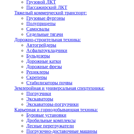
Грузовой ЛКТ
Пассажирский ЛКТ
Тяжелый коммерческий транспорт:
Грузовые фургоны
Полуприцепы
Самосвалы
Седельные тягачи
Дорожно-строительная техника:
Автогрейдеры
Асфальтоукладчики
Бульдозеры
Дорожные катки
Дорожные фрезы
Рециклеры
Скреперы
Стабилизаторы почвы
Землеройная и универсальная спецтехника:
Погрузчики
Экскаваторы
Экскаваторы-погрузчики
Карьерная и горнодобывающая техника:
Буровые установки
Дробильные комплексы
Лесные перегружатели
Погрузочно-доставочные машины