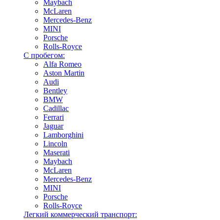
Maybach
McLaren
Mercedes-Benz
MINI
Porsche
Rolls-Royce
С пробегом:
Alfa Romeo
Aston Martin
Audi
Bentley
BMW
Cadillac
Ferrari
Jaguar
Lamborghini
Lincoln
Maserati
Maybach
McLaren
Mercedes-Benz
MINI
Porsche
Rolls-Royce
Легкий коммерческий транспорт: