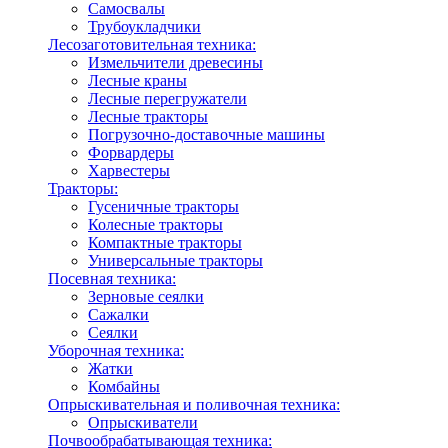
Самосвалы
Трубоукладчики
Лесозаготовительная техника:
Измельчители древесины
Лесные краны
Лесные перегружатели
Лесные тракторы
Погрузочно-доставочные машины
Форвардеры
Харвестеры
Тракторы:
Гусеничные тракторы
Колесные тракторы
Компактные тракторы
Универсальные тракторы
Посевная техника:
Зерновые сеялки
Сажалки
Сеялки
Уборочная техника:
Жатки
Комбайны
Опрыскивательная и поливочная техника:
Опрыскиватели
Почвообрабатывающая техника: