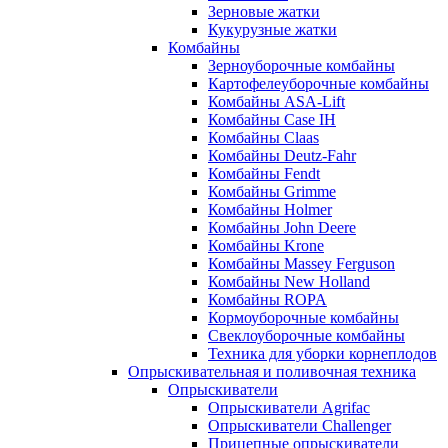
Зерновые жатки
Кукурузные жатки
Комбайны
Зерноуборочные комбайны
Картофелеуборочные комбайны
Комбайны ASA-Lift
Комбайны Case IH
Комбайны Claas
Комбайны Deutz-Fahr
Комбайны Fendt
Комбайны Grimme
Комбайны Holmer
Комбайны John Deere
Комбайны Krone
Комбайны Massey Ferguson
Комбайны New Holland
Комбайны ROPA
Кормоуборочные комбайны
Свеклоуборочные комбайны
Техника для уборки корнеплодов
Опрыскивательная и поливочная техника
Опрыскиватели
Опрыскиватели Agrifac
Опрыскиватели Challenger
Прицепные опрыскиватели