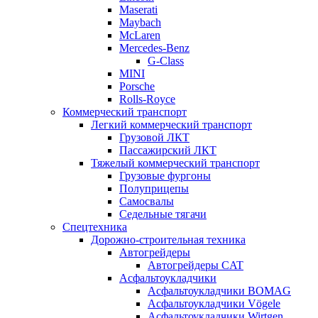
Maserati
Maybach
McLaren
Mercedes-Benz
G-Class
MINI
Porsche
Rolls-Royce
Коммерческий транспорт
Легкий коммерческий транспорт
Грузовой ЛКТ
Пассажирский ЛКТ
Тяжелый коммерческий транспорт
Грузовые фургоны
Полуприцепы
Самосвалы
Седельные тягачи
Спецтехника
Дорожно-строительная техника
Автогрейдеры
Автогрейдеры CAT
Асфальтоукладчики
Асфальтоукладчики BOMAG
Асфальтоукладчики Vögele
Асфальтоукладчики Wirtgen