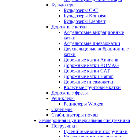
Бульдозеры
Бульдозеры CAT
Бульдозеры Komatsu
Бульдозеры Liebherr
Дорожные катки
Асфальтовые вибрационные
катки
Асфальтовые пневмокатки
Двухвальцовые вибрационные
катки
Дорожные катки Ammann
Дорожные катки BOMAG
Дорожные катки CAT
Дорожные катки Hamm
Дорожные пневмокатки
Колесные грунтовые катки
Дорожные фрезы
Рециклеры
Рециклеры Wirtgen
Скреперы
Стабилизаторы почвы
Землеройная и универсальная спецтехника
Погрузчики
Гусеничные мини-погрузчики
Колесные мини-погрузчики