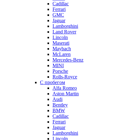
Cadillac
Ferrari
GMC
Jaguar
Lamborghini
Land Rover
Lincoln
Maserati
Maybach
McLaren
Mercedes-Benz
MINI
Porsche
Rolls-Royce
С пробегом
Alfa Romeo
Aston Martin
Audi
Bentley
BMW
Cadillac
Ferrari
Jaguar
Lamborghini
Lincoln