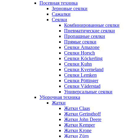
Посевная техника
Зерновые сеялки
Сажалки
Сеялки
Комбинированные сеялки
Пневматические сеялки
Пропашные сеялки
Прямые сеялки
Сеялки Amazone
Сеялки Horsch
Сеялки Köckerling
Сеялки Kuhn
Сеялки Kverneland
Сеялки Lemken
Сеялки Pöttinger
Сеялки Väderstad
Универсальные сеялки
Уборочная техника
Жатки
Жатки Claas
Жатки Geringhoff
Жатки John Deere
Жатки Kemper
Жатки Krone
Жатки Zürn