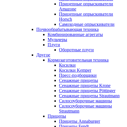
Прицепные опрыскиватели
Amazone
Прицепные опрыскиватели
Horsch
Самоходные опрыскиватели
Почвообрабатывающая техника
Комбинированные агрегаты
Мульчеры
Плуги
Оборотные плуги
Другое
Кормозаготовительная техника
Косилки
Косилки Kemper
Пресс-подборщики
Сенажные прицепы
Сенажные прицепы Krone
Сенажные прицепы Pöttinger
Сенажные прицепы Strautmann
Силосоуборочные машины
Силосоуборочные машины
Strautmann
Прицепы
Прицепы Annaburger
Прицепы Fendt