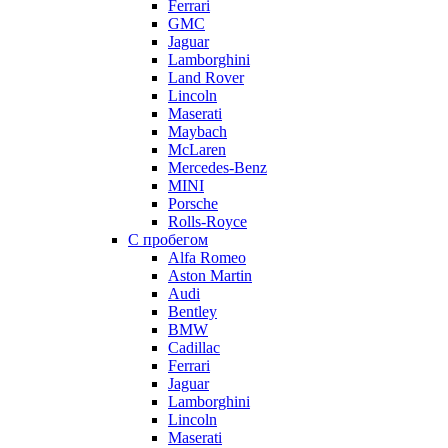
Ferrari
GMC
Jaguar
Lamborghini
Land Rover
Lincoln
Maserati
Maybach
McLaren
Mercedes-Benz
MINI
Porsche
Rolls-Royce
С пробегом
Alfa Romeo
Aston Martin
Audi
Bentley
BMW
Cadillac
Ferrari
Jaguar
Lamborghini
Lincoln
Maserati