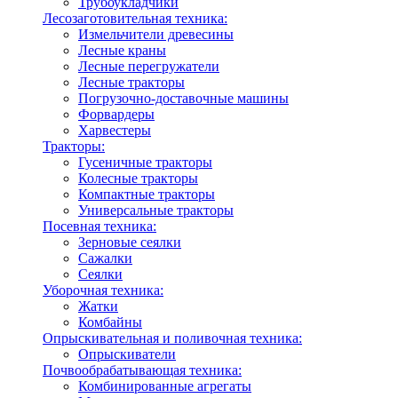
Трубоукладчики
Лесозаготовительная техника:
Измельчители древесины
Лесные краны
Лесные перегружатели
Лесные тракторы
Погрузочно-доставочные машины
Форвардеры
Харвестеры
Тракторы:
Гусеничные тракторы
Колесные тракторы
Компактные тракторы
Универсальные тракторы
Посевная техника:
Зерновые сеялки
Сажалки
Сеялки
Уборочная техника:
Жатки
Комбайны
Опрыскивательная и поливочная техника:
Опрыскиватели
Почвообрабатывающая техника:
Комбинированные агрегаты