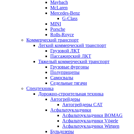
Maybach
McLaren
Mercedes-Benz
G-Class
MINI
Porsche
Rolls-Royce
Коммерческий транспорт
Легкий коммерческий транспорт
Грузовой ЛКТ
Пассажирский ЛКТ
Тяжелый коммерческий транспорт
Грузовые фургоны
Полуприцепы
Самосвалы
Седельные тягачи
Спецтехника
Дорожно-строительная техника
Автогрейдеры
Автогрейдеры CAT
Асфальтоукладчики
Асфальтоукладчики BOMAG
Асфальтоукладчики Vögele
Асфальтоукладчики Wirtgen
Бульдозеры