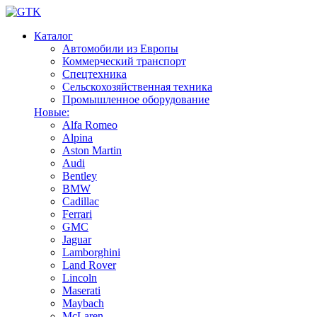
Каталог
Автомобили из Европы
Коммерческий транспорт
Спецтехника
Сельскохозяйственная техника
Промышленное оборудование
Новые:
Alfa Romeo
Alpina
Aston Martin
Audi
Bentley
BMW
Cadillac
Ferrari
GMC
Jaguar
Lamborghini
Land Rover
Lincoln
Maserati
Maybach
McLaren