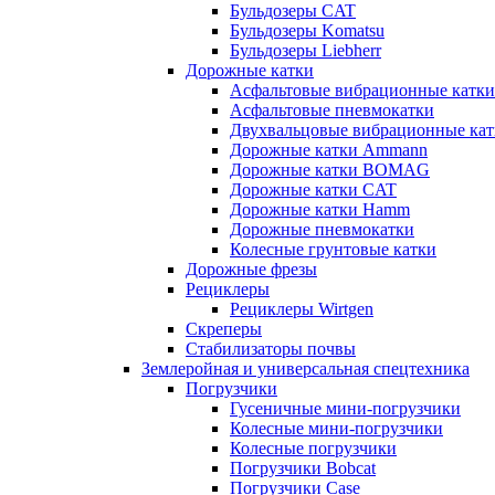
Бульдозеры CAT
Бульдозеры Komatsu
Бульдозеры Liebherr
Дорожные катки
Асфальтовые вибрационные катки
Асфальтовые пневмокатки
Двухвальцовые вибрационные кат
Дорожные катки Ammann
Дорожные катки BOMAG
Дорожные катки CAT
Дорожные катки Hamm
Дорожные пневмокатки
Колесные грунтовые катки
Дорожные фрезы
Рециклеры
Рециклеры Wirtgen
Скреперы
Стабилизаторы почвы
Землеройная и универсальная спецтехника
Погрузчики
Гусеничные мини-погрузчики
Колесные мини-погрузчики
Колесные погрузчики
Погрузчики Bobcat
Погрузчики Case