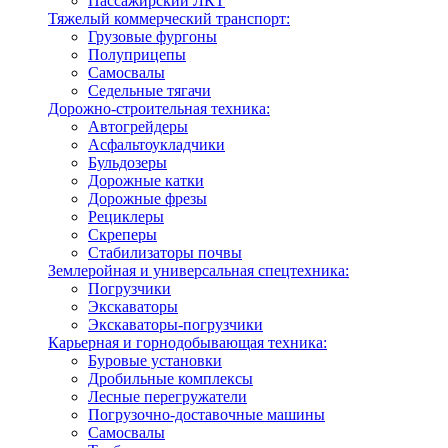
Пассажирский ЛКТ
Тяжелый коммерческий транспорт:
Грузовые фургоны
Полуприцепы
Самосвалы
Седельные тягачи
Дорожно-строительная техника:
Автогрейдеры
Асфальтоукладчики
Бульдозеры
Дорожные катки
Дорожные фрезы
Рециклеры
Скреперы
Стабилизаторы почвы
Землеройная и универсальная спецтехника:
Погрузчики
Экскаваторы
Экскаваторы-погрузчики
Карьерная и горнодобывающая техника:
Буровые установки
Дробильные комплексы
Лесные перегружатели
Погрузочно-доставочные машины
Самосвалы