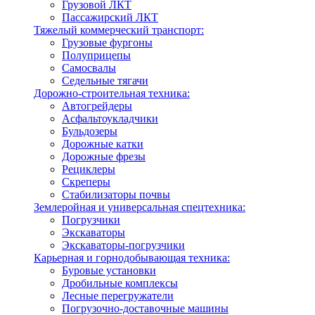
Грузовой ЛКТ
Пассажирский ЛКТ
Тяжелый коммерческий транспорт:
Грузовые фургоны
Полуприцепы
Самосвалы
Седельные тягачи
Дорожно-строительная техника:
Автогрейдеры
Асфальтоукладчики
Бульдозеры
Дорожные катки
Дорожные фрезы
Рециклеры
Скреперы
Стабилизаторы почвы
Землеройная и универсальная спецтехника:
Погрузчики
Экскаваторы
Экскаваторы-погрузчики
Карьерная и горнодобывающая техника:
Буровые установки
Дробильные комплексы
Лесные перегружатели
Погрузочно-доставочные машины