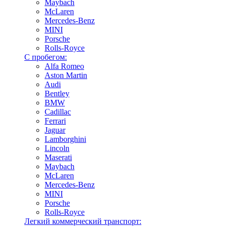
Maybach
McLaren
Mercedes-Benz
MINI
Porsche
Rolls-Royce
С пробегом:
Alfa Romeo
Aston Martin
Audi
Bentley
BMW
Cadillac
Ferrari
Jaguar
Lamborghini
Lincoln
Maserati
Maybach
McLaren
Mercedes-Benz
MINI
Porsche
Rolls-Royce
Легкий коммерческий транспорт: