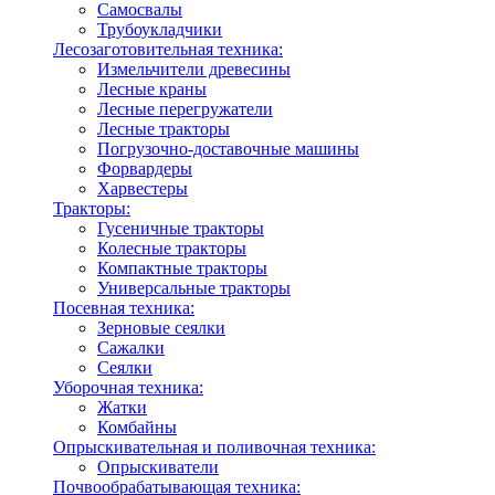
Самосвалы
Трубоукладчики
Лесозаготовительная техника:
Измельчители древесины
Лесные краны
Лесные перегружатели
Лесные тракторы
Погрузочно-доставочные машины
Форвардеры
Харвестеры
Тракторы:
Гусеничные тракторы
Колесные тракторы
Компактные тракторы
Универсальные тракторы
Посевная техника:
Зерновые сеялки
Сажалки
Сеялки
Уборочная техника:
Жатки
Комбайны
Опрыскивательная и поливочная техника:
Опрыскиватели
Почвообрабатывающая техника: