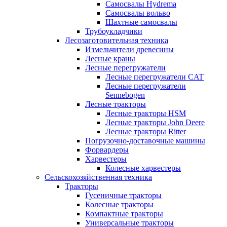
Самосвалы Hydrema
Самосвалы вольво
Шахтные самосвалы
Трубоукладчики
Лесозаготовительная техника
Измельчители древесины
Лесные краны
Лесные перегружатели
Лесные перегружатели CAT
Лесные перегружатели
Sennebogen
Лесные тракторы
Лесные тракторы HSM
Лесные тракторы John Deere
Лесные тракторы Ritter
Погрузочно-доставочные машины
Форвардеры
Харвестеры
Колесные харвестеры
Сельскохозяйственная техника
Тракторы
Гусеничные тракторы
Колесные тракторы
Компактные тракторы
Универсальные тракторы