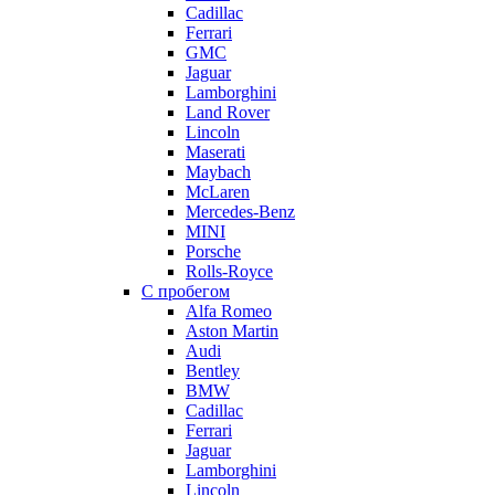
Cadillac
Ferrari
GMC
Jaguar
Lamborghini
Land Rover
Lincoln
Maserati
Maybach
McLaren
Mercedes-Benz
MINI
Porsche
Rolls-Royce
С пробегом
Alfa Romeo
Aston Martin
Audi
Bentley
BMW
Cadillac
Ferrari
Jaguar
Lamborghini
Lincoln