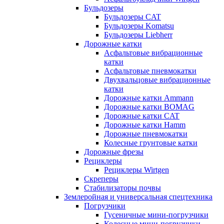
Бульдозеры
Бульдозеры CAT
Бульдозеры Komatsu
Бульдозеры Liebherr
Дорожные катки
Асфальтовые вибрационные
катки
Асфальтовые пневмокатки
Двухвальцовые вибрационные
катки
Дорожные катки Ammann
Дорожные катки BOMAG
Дорожные катки CAT
Дорожные катки Hamm
Дорожные пневмокатки
Колесные грунтовые катки
Дорожные фрезы
Рециклеры
Рециклеры Wirtgen
Скреперы
Стабилизаторы почвы
Землеройная и универсальная спецтехника
Погрузчики
Гусеничные мини-погрузчики
Колесные мини-погрузчики