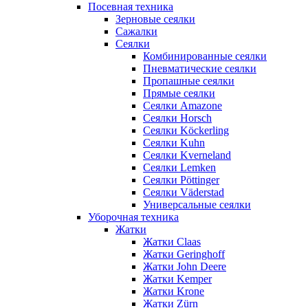
Посевная техника
Зерновые сеялки
Сажалки
Сеялки
Комбинированные сеялки
Пневматические сеялки
Пропашные сеялки
Прямые сеялки
Сеялки Amazone
Сеялки Horsch
Сеялки Köckerling
Сеялки Kuhn
Сеялки Kverneland
Сеялки Lemken
Сеялки Pöttinger
Сеялки Väderstad
Универсальные сеялки
Уборочная техника
Жатки
Жатки Claas
Жатки Geringhoff
Жатки John Deere
Жатки Kemper
Жатки Krone
Жатки Zürn