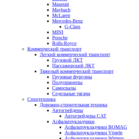
Maserati
Maybach
McLaren
Mercedes-Benz
G-Class
MINI
Porsche
Rolls-Royce
Коммерческий транспорт
Легкий коммерческий транспорт
Грузовой ЛКТ
Пассажирский ЛКТ
Тяжелый коммерческий транспорт
Грузовые фургоны
Полуприцепы
Самосвалы
Седельные тягачи
Спецтехника
Дорожно-строительная техника
Автогрейдеры
Автогрейдеры CAT
Асфальтоукладчики
Асфальтоукладчики BOMAG
Асфальтоукладчики Vögele
Асфальтоукладчики Wirtgen