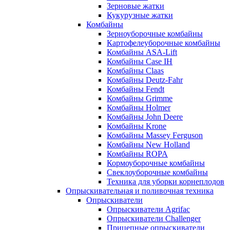
Зерновые жатки
Кукурузные жатки
Комбайны
Зерноуборочные комбайны
Картофелеуборочные комбайны
Комбайны ASA-Lift
Комбайны Case IH
Комбайны Claas
Комбайны Deutz-Fahr
Комбайны Fendt
Комбайны Grimme
Комбайны Holmer
Комбайны John Deere
Комбайны Krone
Комбайны Massey Ferguson
Комбайны New Holland
Комбайны ROPA
Кормоуборочные комбайны
Свеклоуборочные комбайны
Техника для уборки корнеплодов
Опрыскивательная и поливочная техника
Опрыскиватели
Опрыскиватели Agrifac
Опрыскиватели Challenger
Прицепные опрыскиватели