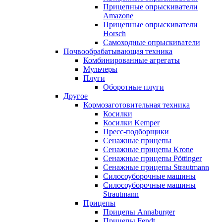
Прицепные опрыскиватели
Amazone
Прицепные опрыскиватели
Horsch
Самоходные опрыскиватели
Почвообрабатывающая техника
Комбинированные агрегаты
Мульчеры
Плуги
Оборотные плуги
Другое
Кормозаготовительная техника
Косилки
Косилки Kemper
Пресс-подборщики
Сенажные прицепы
Сенажные прицепы Krone
Сенажные прицепы Pöttinger
Сенажные прицепы Strautmann
Силосоуборочные машины
Силосоуборочные машины
Strautmann
Прицепы
Прицепы Annaburger
Прицепы Fendt