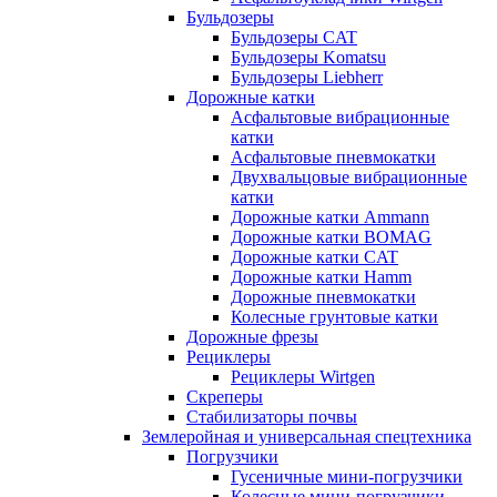
Бульдозеры
Бульдозеры CAT
Бульдозеры Komatsu
Бульдозеры Liebherr
Дорожные катки
Асфальтовые вибрационные
катки
Асфальтовые пневмокатки
Двухвальцовые вибрационные
катки
Дорожные катки Ammann
Дорожные катки BOMAG
Дорожные катки CAT
Дорожные катки Hamm
Дорожные пневмокатки
Колесные грунтовые катки
Дорожные фрезы
Рециклеры
Рециклеры Wirtgen
Скреперы
Стабилизаторы почвы
Землеройная и универсальная спецтехника
Погрузчики
Гусеничные мини-погрузчики
Колесные мини-погрузчики