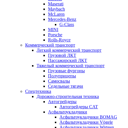
Maserati
Maybach
McLaren
Mercedes-Benz
G-Class
MINI
Porsche
Rolls-Royce
Коммерческий транспорт
Легкий коммерческий транспорт
Грузовой ЛКТ
Пассажирский ЛКТ
Тяжелый коммерческий транспорт
Грузовые фургоны
Полуприцепы
Самосвалы
Седельные тягачи
Спецтехника
Дорожно-строительная техника
Автогрейдеры
Автогрейдеры CAT
Асфальтоукладчики
Асфальтоукладчики BOMAG
Асфальтоукладчики Vögele
Асфальтоукладчики Wirtgen