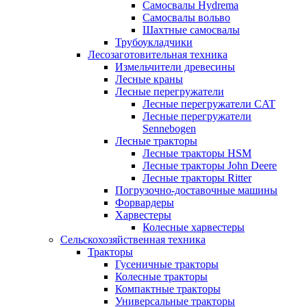
Самосвалы Hydrema
Самосвалы вольво
Шахтные самосвалы
Трубоукладчики
Лесозаготовительная техника
Измельчители древесины
Лесные краны
Лесные перегружатели
Лесные перегружатели CAT
Лесные перегружатели
Sennebogen
Лесные тракторы
Лесные тракторы HSM
Лесные тракторы John Deere
Лесные тракторы Ritter
Погрузочно-доставочные машины
Форвардеры
Харвестеры
Колесные харвестеры
Сельскохозяйственная техника
Тракторы
Гусеничные тракторы
Колесные тракторы
Компактные тракторы
Универсальные тракторы