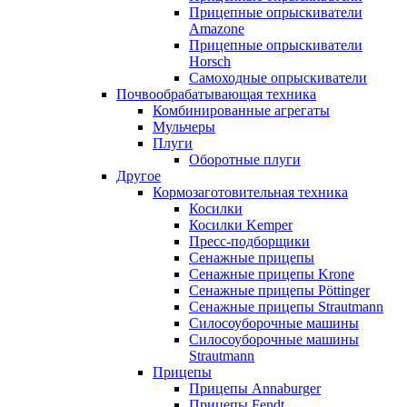
Прицепные опрыскиватели
Amazone
Прицепные опрыскиватели
Horsch
Самоходные опрыскиватели
Почвообрабатывающая техника
Комбинированные агрегаты
Мульчеры
Плуги
Оборотные плуги
Другое
Кормозаготовительная техника
Косилки
Косилки Kemper
Пресс-подборщики
Сенажные прицепы
Сенажные прицепы Krone
Сенажные прицепы Pöttinger
Сенажные прицепы Strautmann
Силосоуборочные машины
Силосоуборочные машины
Strautmann
Прицепы
Прицепы Annaburger
Прицепы Fendt