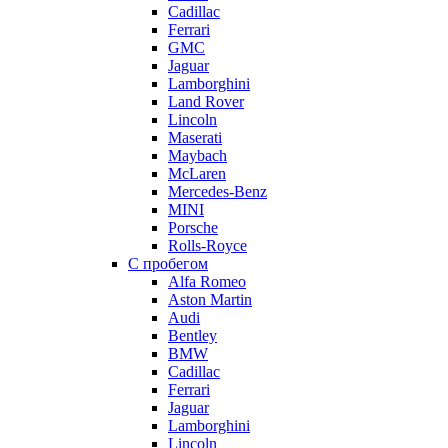
Cadillac
Ferrari
GMC
Jaguar
Lamborghini
Land Rover
Lincoln
Maserati
Maybach
McLaren
Mercedes-Benz
MINI
Porsche
Rolls-Royce
С пробегом
Alfa Romeo
Aston Martin
Audi
Bentley
BMW
Cadillac
Ferrari
Jaguar
Lamborghini
Lincoln