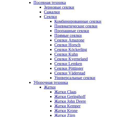
Посевная техника
Зерновые сеялки
Сажалки
Сеялки
Комбинированные сеялки
Пневматические сеялки
Пропашные сеялки
Прямые сеялки
Сеялки Amazone
Сеялки Horsch
Сеялки Köckerling
Сеялки Kuhn
Сеялки Kverneland
Сеялки Lemken
Сеялки Pöttinger
Сеялки Väderstad
Универсальные сеялки
Уборочная техника
Жатки
Жатки Claas
Жатки Geringhoff
Жатки John Deere
Жатки Kemper
Жатки Krone
Жатки Zürn