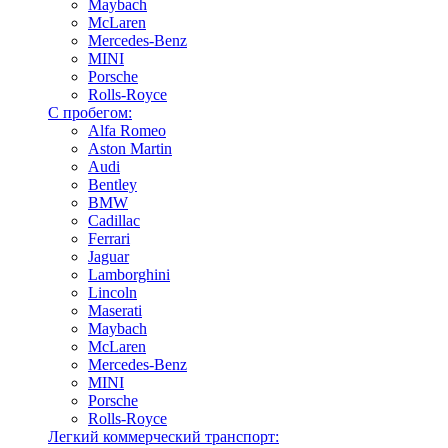
Maybach
McLaren
Mercedes-Benz
MINI
Porsche
Rolls-Royce
С пробегом:
Alfa Romeo
Aston Martin
Audi
Bentley
BMW
Cadillac
Ferrari
Jaguar
Lamborghini
Lincoln
Maserati
Maybach
McLaren
Mercedes-Benz
MINI
Porsche
Rolls-Royce
Легкий коммерческий транспорт: