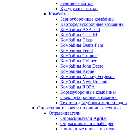
Зерновые жатки
Кукурузные жатки
Комбайны
Зерноуборочные комбайны
Картофелеуборочные комбайны
Комбайны ASA-Lift
Комбайны Case IH
Комбайны Claas
Комбайны Deutz-Fahr
Комбайны Fendt
Комбайны Grimme
Комбайны Holmer
Комбайны John Deere
Комбайны Krone
Комбайны Massey Ferguson
Комбайны New Holland
Комбайны ROPA
Кормоуборочные комбайны
Свеклоуборочные комбайны
Техника для уборки корнеплодов
Опрыскивательная и поливочная техника
Опрыскиватели
Опрыскиватели Agrifac
Опрыскиватели Challenger
Прицепные опрыскиватели