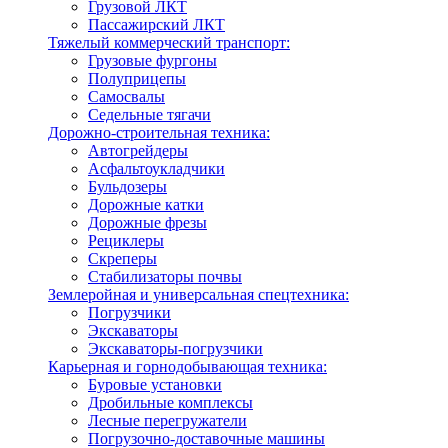
Грузовой ЛКТ
Пассажирский ЛКТ
Тяжелый коммерческий транспорт:
Грузовые фургоны
Полуприцепы
Самосвалы
Седельные тягачи
Дорожно-строительная техника:
Автогрейдеры
Асфальтоукладчики
Бульдозеры
Дорожные катки
Дорожные фрезы
Рециклеры
Скреперы
Стабилизаторы почвы
Землеройная и универсальная спецтехника:
Погрузчики
Экскаваторы
Экскаваторы-погрузчики
Карьерная и горнодобывающая техника:
Буровые установки
Дробильные комплексы
Лесные перегружатели
Погрузочно-доставочные машины