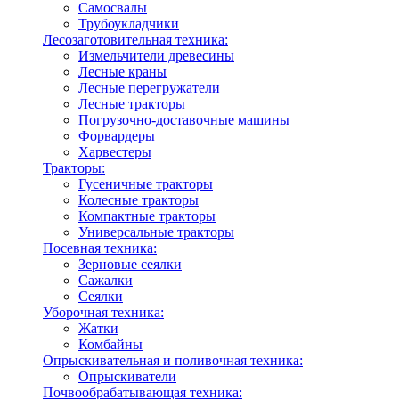
Самосвалы
Трубоукладчики
Лесозаготовительная техника:
Измельчители древесины
Лесные краны
Лесные перегружатели
Лесные тракторы
Погрузочно-доставочные машины
Форвардеры
Харвестеры
Тракторы:
Гусеничные тракторы
Колесные тракторы
Компактные тракторы
Универсальные тракторы
Посевная техника:
Зерновые сеялки
Сажалки
Сеялки
Уборочная техника:
Жатки
Комбайны
Опрыскивательная и поливочная техника:
Опрыскиватели
Почвообрабатывающая техника: